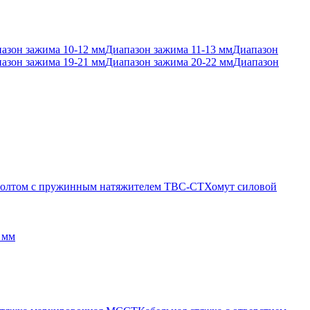
азон зажима 10-12 мм
Диапазон зажима 11-13 мм
Диапазон
азон зажима 19-21 мм
Диапазон зажима 20-22 мм
Диапазон
 болтом с пружинным натяжителем TBC-CT
Хомут силовой
 мм