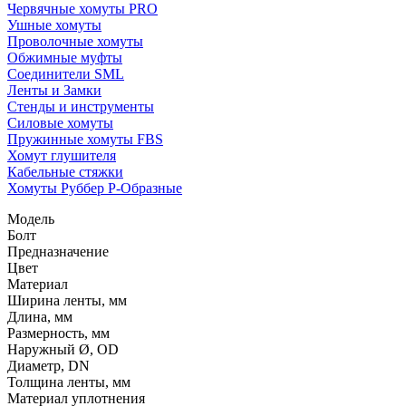
Червячные хомуты PRO
Ушные хомуты
Проволочные хомуты
Обжимные муфты
Соединители SML
Ленты и Замки
Стенды и инструменты
Силовые хомуты
Пружинные хомуты FBS
Хомут глушителя
Кабельные стяжки
Хомуты Руббер Р-Образные
Модель
Болт
Предназначение
Цвет
Материал
Ширина ленты, мм
Длина, мм
Размерность, мм
Наружный Ø, OD
Диаметр, DN
Толщина ленты, мм
Материал уплотнения