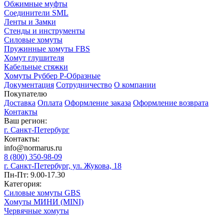
Обжимные муфты
Соединители SML
Ленты и Замки
Стенды и инструменты
Силовые хомуты
Пружинные хомуты FBS
Хомут глушителя
Кабельные стяжки
Хомуты Руббер Р-Образные
Документация
Сотрудничество
О компании
Покупателю
Доставка
Оплата
Оформление заказа
Оформление возврата
Контакты
Ваш регион:
г. Санкт-Петербург
Контакты:
info@normarus.ru
8 (800) 350-98-09
г. Санкт-Петербург, ул. Жукова, 18
Пн-Пт: 9.00-17.30
Категория:
Силовые хомуты GBS
Хомуты МИНИ (MINI)
Червячные хомуты