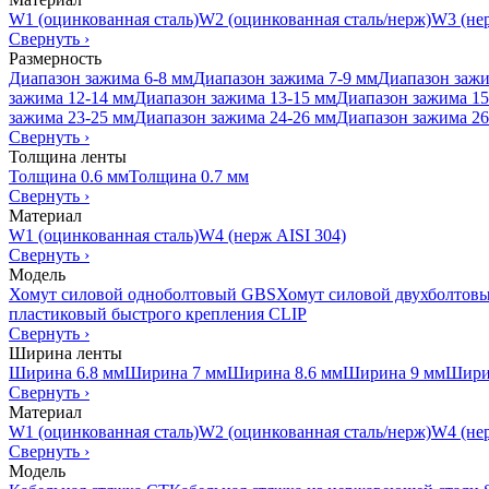
W1 (оцинкованная сталь)
W2 (оцинкованная сталь/нерж)
W3 (нер
Свернуть
›
Размерность
Диапазон зажима 6-8 мм
Диапазон зажима 7-9 мм
Диапазон зажи
зажима 12-14 мм
Диапазон зажима 13-15 мм
Диапазон зажима 15
зажима 23-25 мм
Диапазон зажима 24-26 мм
Диапазон зажима 26
Свернуть
›
Толщина ленты
Толщина 0.6 мм
Толщина 0.7 мм
Свернуть
›
Материал
W1 (оцинкованная сталь)
W4 (нерж AISI 304)
Свернуть
›
Модель
Хомут силовой одноболтовый GBS
Хомут силовой двухболтов
пластиковый быстрого крепления CLIP
Свернуть
›
Ширина ленты
Ширина 6.8 мм
Ширина 7 мм
Ширина 8.6 мм
Ширина 9 мм
Шири
Свернуть
›
Материал
W1 (оцинкованная сталь)
W2 (оцинкованная сталь/нерж)
W4 (нер
Свернуть
›
Модель