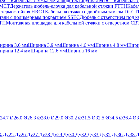
 SSCT
Кабельная стяжка металлодетектируемая MDCT
Кабельная 
 PMCT
Держатель дюбель-елочка для кабельной стяжки FTTH
Кабел
а термостойкая HRCT
Кабельная стяжка с двойным замком DLCT
стали с полимерным покрытием SSEC
Дюбель с отверстием под 
FTH
Монтажная площадка для кабельной стяжки с отверстием C
ирина 3.6 мм
Ширина 3.9 мм
Ширина 4.6 мм
Ширина 4.8 мм
Шири
ирина 12.4 мм
Ширина 12.6 мм
Ширина 16 мм
24.7 Ø
26.0 Ø
26.3 Ø
28.0 Ø
29.0 Ø
30.2 Ø
31.5 Ø
32.5 Ø
34.5 Ø
36.4 Ø
3
4 Ду
25 Ду
26 Ду
27 Ду
28 Ду
29 Ду
30 Ду
32 Ду
33 Ду
35 Ду
36 Ду
38 