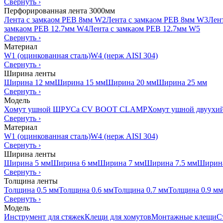
Свернуть
›
Перфорированная лента 3000мм
Лента с замкаом PEB 8мм W2
Лента с замкаом PEB 8мм W3
Лен
замкаом PEB 12.7мм W4
Лента с замкаом PEB 12.7мм W5
Свернуть
›
Материал
W1 (оцинкованная сталь)
W4 (нерж AISI 304)
Свернуть
›
Ширина ленты
Ширина 12 мм
Ширина 15 мм
Ширина 20 мм
Ширина 25 мм
Свернуть
›
Модель
Хомут ушной ШРУСа CV BOOT CLAMP
Хомут ушной двуухи
Свернуть
›
Материал
W1 (оцинкованная сталь)
W4 (нерж AISI 304)
Свернуть
›
Ширина ленты
Ширина 5 мм
Ширина 6 мм
Ширина 7 мм
Ширина 7.5 мм
Ширина
Свернуть
›
Толщина ленты
Толщина 0.5 мм
Толщина 0.6 мм
Толщина 0.7 мм
Толщина 0.9 мм
Свернуть
›
Модель
Инструмент для стяжек
Клещи для хомутов
Монтажные клещи
С