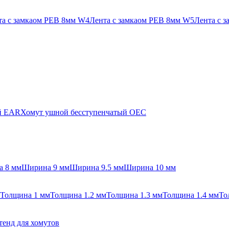
та с замкаом PEB 8мм W4
Лента с замкаом PEB 8мм W5
Лента с 
й EAR
Хомут ушной бесступенчатый OEC
 8 мм
Ширина 9 мм
Ширина 9.5 мм
Ширина 10 мм
Толщина 1 мм
Толщина 1.2 мм
Толщина 1.3 мм
Толщина 1.4 мм
То
тенд для хомутов