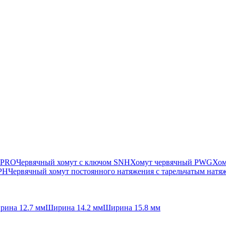
 PRO
Червячный хомут с ключом SNH
Хомут червячный PWG
Хом
SPH
Червячный хомут постоянного натяжения с тарельчатым нат
рина 12.7 мм
Ширина 14.2 мм
Ширина 15.8 мм