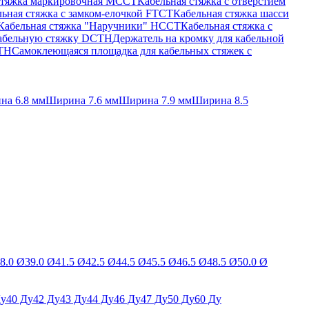
стяжка маркировочная MCCT
Кабельная стяжка с отверстием
ьная стяжка c замком-елочкой FTCT
Кабельная стяжка шасси
Кабельная стяжка "Наручники" HCCT
Кабельная стяжка с
кабельную стяжку DCTH
Держатель на кромку для кабельной
BTH
Самоклеющаяся площадка для кабельных стяжек с
на 6.8 мм
Ширина 7.6 мм
Ширина 7.9 мм
Ширина 8.5
8.0 Ø
39.0 Ø
41.5 Ø
42.5 Ø
44.5 Ø
45.5 Ø
46.5 Ø
48.5 Ø
50.0 Ø
Ду
40 Ду
42 Ду
43 Ду
44 Ду
46 Ду
47 Ду
50 Ду
60 Ду