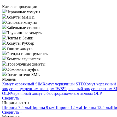
Каталог продукции
Червячные хомуты
Хомуты МИНИ
Силовые хомуты
Кабельные стяжки
Пружинные хомуты
Ленты и Замки
Хомуты Руббер
Ушные хомуты
Стенды и инструменты
Хомуты глушителя
Проволочные хомуты
Обжимные муфты
Соединители SML
Модель
Хомут червячный SIM
Хомут червячный STD
Хомут червячный
хомут с внутренним кольцом IWS
Червячный хомут с ключом 
QLN
Червячный хомут с быстроразъемным замком QLP
Свернуть
›
Ширина ленты
Ширина 7.5 мм
Ширина 9 мм
Ширина 12 мм
Ширина 12.5 мм
Ши
Свернуть
›
Материал