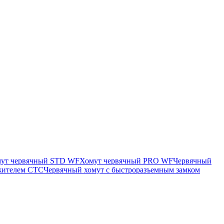
ут червячный STD WF
Хомут червячный PRO WF
Червячный
яжителем CTC
Червячный хомут с быстроразъемным замком