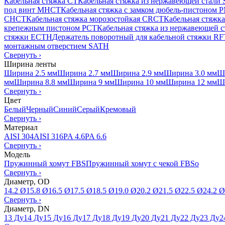
Кабельная стяжка CT
Кабельная стяжка из нержавеющей стали
под винт MHCT
Кабельная стяжка с замком дюбель-пистоном
CHCT
Кабельная стяжка морозостойкая CRCT
Кабельная стяжк
крепежным пистоном PCT
Кабельная стяжка из нержавеющей 
стяжки ECTH
Держатель поворотный для кабельной стяжки R
монтажным отверстием SATH
Свернуть
›
Ширина ленты
Ширина 2.5 мм
Ширина 2.7 мм
Ширина 2.9 мм
Ширина 3.0 мм
Ш
мм
Ширина 8.8 мм
Ширина 9 мм
Ширина 10 мм
Ширина 12 мм
Ш
Свернуть
›
Цвет
Белый
Черный
Синий
Серый
Кремовый
Свернуть
›
Материал
AISI 304
AISI 316
PA 4.6
PA 6.6
Свернуть
›
Модель
Пружинный хомут FBS
Пружинный хомут с чекой FBSo
Свернуть
›
Диаметр, OD
14.2 Ø
15.8 Ø
16.5 Ø
17.5 Ø
18.5 Ø
19.0 Ø
20.2 Ø
21.5 Ø
22.5 Ø
24.2 Ø
Свернуть
›
Диаметр, DN
13 Ду
14 Ду
15 Ду
16 Ду
17 Ду
18 Ду
19 Ду
20 Ду
21 Ду
22 Ду
23 Ду
2