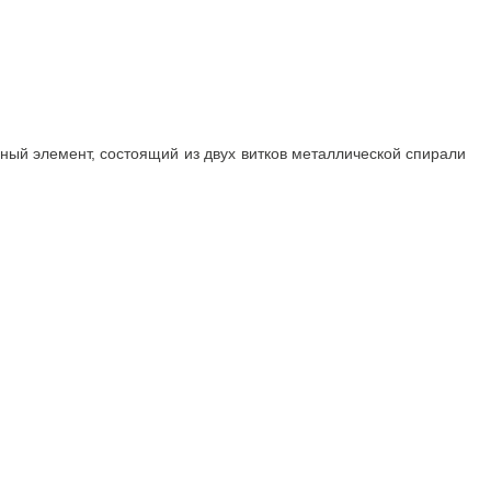
ный элемент, состоящий из двух витков металлической спирали
Покупателю
Доставка
Оплата
Оформление заказа
Оформление возврата