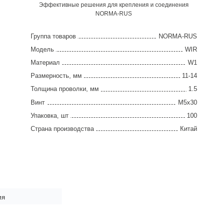
Эффективные решения для крепления и соединения
NORMA-RUS
Группа товаров
NORMA-RUS
Модель
WIR
Материал
W1
Размерность, мм
11-14
Толщина проволки, мм
1.5
Винт
М5х30
Упаковка, шт
100
Страна производства
Китай
ия