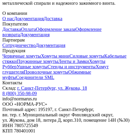
металлической спирали и надежного зажимного винта.
О компании
О нас
Документация
Доставка
Покупателю
Доставка
Оплата
Оформление заказа
Оформление
возврата
Документация
Партнерам
Сотрудничество
Документация
Продукция
Червячные хомуты
Хомуты мини
Силовые хомуты
Кабельные
стяжки
Пружинные хомуты
Ленты и Замки
Хомуты
Руббер
Ушные хомуты
Стенды и инструменты
Хомут
глушителя
Проволочные хомуты
Обжимные
муфты
Соединители SML
Контакты
Склад:
г. Санкт-Петербург, ул. Жукова, 18
8 (800) 350-98-09
info@normarus.ru
ООО «НОРМА-РУС»
Почтовый адрес: 195197, г. Санкт-Петербург,
вн. тер. г. Муниципальный округ Финляндский округ,
ул. Жукова, дом 18, литера Д, корп.310, помещение 14Н (№30)
ИНН 7805725549
КПП 780401001