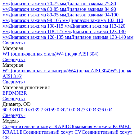
мм
Диапазон зажима 70-75 мм
Диапазон зажима 75-80
мм
Диапазон зажима 80-85 мм
Диапазон зажима 84-90
мм
Диапазон зажима 89-95 мм
Диапазон зажима 94-100
мм
Диапазон зажима 98-105 мм
Диапазон зажима 103-110
мм
Диапазон зажима 108-115 мм
Диапазон зажима 113-120
мм
Диапазон зажима 118-125 мм
Диапазон зажима 123-130
мм
Диапазон зажима 128-135 мм
Диапазон зажима 133-140 мм
Свернуть
›
Материал
W1 (оцинкованная сталь)
W4 (нерж AISI 304)
Свернуть
›
Материал
W2 (оцинкованная сталь/нерж)
W4 (нерж AISI 304)
W5 (нерж
AISI 316)
Свернуть
›
Материал уплотнения
EPDM
NBR
Свернуть
›
Диаметр, OD
60.3 Ø
110.0 Ø
139.7 Ø
159.0 Ø
210.0 Ø
273.0 Ø
326.0 Ø
Свернуть
›
Модель
Соединительный хомут RAPID
Обжимная манжета KOMBI-
KRALLE
Соединительный хомут CV
Соединительный хомут
CE