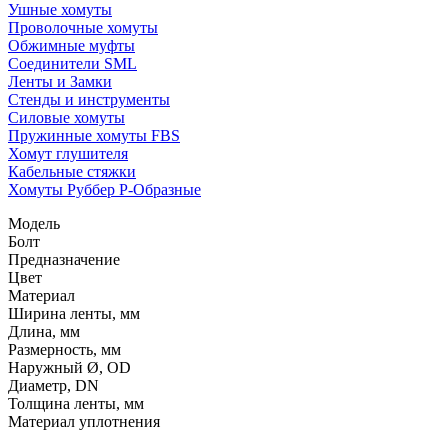
Ушные хомуты
Проволочные хомуты
Обжимные муфты
Соединители SML
Ленты и Замки
Стенды и инструменты
Силовые хомуты
Пружинные хомуты FBS
Хомут глушителя
Кабельные стяжки
Хомуты Руббер Р-Образные
Модель
Болт
Предназначение
Цвет
Материал
Ширина ленты, мм
Длина, мм
Размерность, мм
Наружный Ø, OD
Диаметр, DN
Толщина ленты, мм
Материал уплотнения