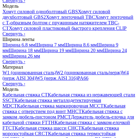
Свернуть
›
Модель
Хомут силовой одноболтовый GBS
Хомут силовой
двухболтовый GBS2
Хомут ленточный TBC
Хомут ленточный
с Т-образным болтом с пружинным натяжителем TBC-
CT
Хомут силовой пластиковый быстрого крепления CLIP
Свернуть
›
Ширина ленты
Ширина 6.8 мм
Ширина 7 мм
Ширина 8.6 мм
Ширина 9
мм
Ширина 18 мм
Ширина 19 мм
Ширина 20 мм
Ширина 24
мм
Ширина 26 мм
Свернуть
›
Материал
W1 (оцинкованная сталь)
W2 (оцинкованная сталь/нерж)
W4
(нерж AISI 304)
W5 (нерж AISI 316)
PA66
Свернуть
›
Модель
Кабельная стяжка CT
Кабельная стяжка из нержавеющей стали
SSCT
Кабельная стяжка металлодетектируемая
MDCT
Кабельная стяжка маркировочная MCCT
Кабельная
стяжка с отверстием под винт MHCT
Кабельная стяжка с
замком дюбель-пистоном PMCT
Держатель дюбель-елочка для
кабельной стяжки FTTH
Кабельная стяжка c замком-елочкой
FTCT
Кабельная стяжка шасси CHCT
Кабельная стяжка
морозостойкая CRCT
Кабельная стяжка термостойкая