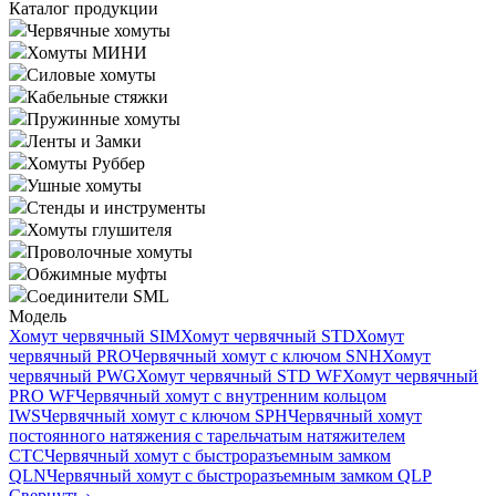
Каталог продукции
Червячные хомуты
Хомуты МИНИ
Силовые хомуты
Кабельные стяжки
Пружинные хомуты
Ленты и Замки
Хомуты Руббер
Ушные хомуты
Стенды и инструменты
Хомуты глушителя
Проволочные хомуты
Обжимные муфты
Соединители SML
Модель
Хомут червячный SIM
Хомут червячный STD
Хомут
червячный PRO
Червячный хомут с ключом SNH
Хомут
червячный PWG
Хомут червячный STD WF
Хомут червячный
PRO WF
Червячный хомут с внутренним кольцом
IWS
Червячный хомут с ключом SPH
Червячный хомут
постоянного натяжения с тарельчатым натяжителем
CTC
Червячный хомут с быстроразъемным замком
QLN
Червячный хомут с быстроразъемным замком QLP
Свернуть
›