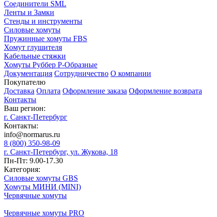
Соединители SML
Ленты и Замки
Стенды и инструменты
Силовые хомуты
Пружинные хомуты FBS
Хомут глушителя
Кабельные стяжки
Хомуты Руббер Р-Образные
Документация
Сотрудничество
О компании
Покупателю
Доставка
Оплата
Оформление заказа
Оформление возврата
Контакты
Ваш регион:
г. Санкт-Петербург
Контакты:
info@normarus.ru
8 (800) 350-98-09
г. Санкт-Петербург, ул. Жукова, 18
Пн-Пт: 9.00-17.30
Категория:
Силовые хомуты GBS
Хомуты МИНИ (MINI)
Червячные хомуты
Червячные хомуты PRO