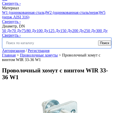
Свернуть
›
Материал
W1 (оцинкованная сталь)
W2 (оцинкованная сталь/нерж)
W5
(нерж AISI 316)
Свернуть
›
Диаметр, DN
50 Ду
70 Ду
75/80 Ду
100 Ду
125 Ду
150 Ду
200 Ду
250 Ду
300 Ду
Свернуть
›
Поиск
Искать:
Авторизация
/
Регистрация
Главная
>
Проволочные хомуты
>
Проволочный хомут с
винтом WIR 33-36 W1
Проволочный хомут с винтом WIR 33-
36 W1