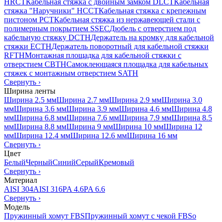
HRCT
Кабельная стяжка с двойным замком DLCT
Кабельная
стяжка "Наручники" HCCT
Кабельная стяжка с крепежным
пистоном PCT
Кабельная стяжка из нержавеющей стали с
полимерным покрытием SSEC
Дюбель с отверстием под
кабельную стяжку DCTH
Держатель на кромку для кабельной
стяжки ECTH
Держатель поворотный для кабельной стяжки
RFTH
Монтажная площадка для кабельной стяжки с
отверстием CBTH
Самоклеющаяся площадка для кабельных
стяжек с монтажным отверстием SATH
Свернуть
›
Ширина ленты
Ширина 2.5 мм
Ширина 2.7 мм
Ширина 2.9 мм
Ширина 3.0
мм
Ширина 3.6 мм
Ширина 3.9 мм
Ширина 4.6 мм
Ширина 4.8
мм
Ширина 6.8 мм
Ширина 7.6 мм
Ширина 7.9 мм
Ширина 8.5
мм
Ширина 8.8 мм
Ширина 9 мм
Ширина 10 мм
Ширина 12
мм
Ширина 12.4 мм
Ширина 12.6 мм
Ширина 16 мм
Свернуть
›
Цвет
Белый
Черный
Синий
Серый
Кремовый
Свернуть
›
Материал
AISI 304
AISI 316
PA 4.6
PA 6.6
Свернуть
›
Модель
Пружинный хомут FBS
Пружинный хомут с чекой FBSo