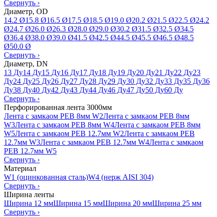
Свернуть
›
Диаметр, OD
14.2 Ø
15.8 Ø
16.5 Ø
17.5 Ø
18.5 Ø
19.0 Ø
20.2 Ø
21.5 Ø
22.5 Ø
24.2
Ø
24.7 Ø
26.0 Ø
26.3 Ø
28.0 Ø
29.0 Ø
30.2 Ø
31.5 Ø
32.5 Ø
34.5
Ø
36.4 Ø
38.0 Ø
39.0 Ø
41.5 Ø
42.5 Ø
44.5 Ø
45.5 Ø
46.5 Ø
48.5
Ø
50.0 Ø
Свернуть
›
Диаметр, DN
13 Ду
14 Ду
15 Ду
16 Ду
17 Ду
18 Ду
19 Ду
20 Ду
21 Ду
22 Ду
23
Ду
24 Ду
25 Ду
26 Ду
27 Ду
28 Ду
29 Ду
30 Ду
32 Ду
33 Ду
35 Ду
36
Ду
38 Ду
40 Ду
42 Ду
43 Ду
44 Ду
46 Ду
47 Ду
50 Ду
60 Ду
Свернуть
›
Перфорированная лента 3000мм
Лента с замкаом PEB 8мм W2
Лента с замкаом PEB 8мм
W3
Лента с замкаом PEB 8мм W4
Лента с замкаом PEB 8мм
W5
Лента с замкаом PEB 12.7мм W2
Лента с замкаом PEB
12.7мм W3
Лента с замкаом PEB 12.7мм W4
Лента с замкаом
PEB 12.7мм W5
Свернуть
›
Материал
W1 (оцинкованная сталь)
W4 (нерж AISI 304)
Свернуть
›
Ширина ленты
Ширина 12 мм
Ширина 15 мм
Ширина 20 мм
Ширина 25 мм
Свернуть
›