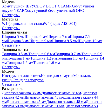
Модель
Хомут ушной ШРУСа CV BOOT CLAMP
Хомут ушной
двуухий EAR
Хомут ушной бесступенчатый OEC
Свернуть
›
Материал
W1 (оцинкованная сталь)
W4 (нерж AISI 304)
Свернуть
›
Ширина ленты
Ширина 5 мм
Ширина 6 мм
Ширина 7 мм
Ширина 7.5
мм
Ширина 8 мм
Ширина 9 мм
Ширина 9.5 мм
Ширина 10 мм
Свернуть
›
Толщина ленты
Толщина 0.5 мм
Толщина 0.6 мм
Толщина 0.7 мм
Толщина 0.9
мм
Толщина 1 мм
Толщина 1.2 мм
Толщина 1.3 мм
Толщина 1.4
мм
Толщина 1.5 мм
Толщина 1.6 мм
Свернуть
›
Модель
Инструмент для стяжек
Клещи для хомутов
Монтажные
клещи
Стенд для хомутов
Свернуть
›
Размерность
Диапазон зажима 36 мм
Диапазон зажима 38 мм
Диапазон
зажима 42 мм
Диапазон зажима 43 мм
Диапазон зажима 44
мм
Диапазон зажима 45 мм
Диапазон зажима 48 мм
Диапазон
зажима 50 мм
Диапазон зажима 51 мм
Диапазон зажима 53