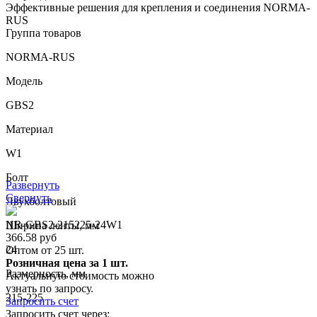
Эффективные решения для крепления и соединения NORMA-
RUS
Группа товаров
NORMA-RUS
Модель
GBS2
Материал
W1
Болт
Развернуть
Свернуть
Двухболтовый
NR-GBS2-215225-24W1
Ширина ленты, мм
366.58 руб
24
Оптом от 25 шт.
Розничная цена за 1 шт.
Размерность, мм
Актуальную стоимость можно
узнать по запросу.
215-225
Запросить счет
Запросить счет через: