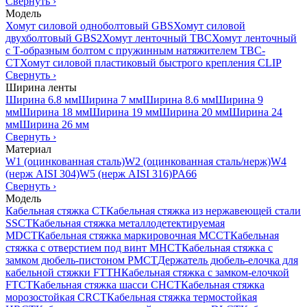
Свернуть
›
Модель
Хомут силовой одноболтовый GBS
Хомут силовой
двухболтовый GBS2
Хомут ленточный TBC
Хомут ленточный
с Т-образным болтом с пружинным натяжителем TBC-
CT
Хомут силовой пластиковый быстрого крепления CLIP
Свернуть
›
Ширина ленты
Ширина 6.8 мм
Ширина 7 мм
Ширина 8.6 мм
Ширина 9
мм
Ширина 18 мм
Ширина 19 мм
Ширина 20 мм
Ширина 24
мм
Ширина 26 мм
Свернуть
›
Материал
W1 (оцинкованная сталь)
W2 (оцинкованная сталь/нерж)
W4
(нерж AISI 304)
W5 (нерж AISI 316)
PA66
Свернуть
›
Модель
Кабельная стяжка CT
Кабельная стяжка из нержавеющей стали
SSCT
Кабельная стяжка металлодетектируемая
MDCT
Кабельная стяжка маркировочная MCCT
Кабельная
стяжка с отверстием под винт MHCT
Кабельная стяжка с
замком дюбель-пистоном PMCT
Держатель дюбель-елочка для
кабельной стяжки FTTH
Кабельная стяжка c замком-елочкой
FTCT
Кабельная стяжка шасси CHCT
Кабельная стяжка
морозостойкая CRCT
Кабельная стяжка термостойкая