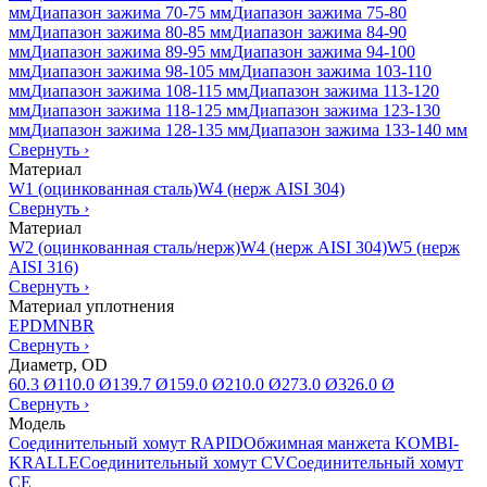
мм
Диапазон зажима 70-75 мм
Диапазон зажима 75-80
мм
Диапазон зажима 80-85 мм
Диапазон зажима 84-90
мм
Диапазон зажима 89-95 мм
Диапазон зажима 94-100
мм
Диапазон зажима 98-105 мм
Диапазон зажима 103-110
мм
Диапазон зажима 108-115 мм
Диапазон зажима 113-120
мм
Диапазон зажима 118-125 мм
Диапазон зажима 123-130
мм
Диапазон зажима 128-135 мм
Диапазон зажима 133-140 мм
Свернуть
›
Материал
W1 (оцинкованная сталь)
W4 (нерж AISI 304)
Свернуть
›
Материал
W2 (оцинкованная сталь/нерж)
W4 (нерж AISI 304)
W5 (нерж
AISI 316)
Свернуть
›
Материал уплотнения
EPDM
NBR
Свернуть
›
Диаметр, OD
60.3 Ø
110.0 Ø
139.7 Ø
159.0 Ø
210.0 Ø
273.0 Ø
326.0 Ø
Свернуть
›
Модель
Соединительный хомут RAPID
Обжимная манжета KOMBI-
KRALLE
Соединительный хомут CV
Соединительный хомут
CE