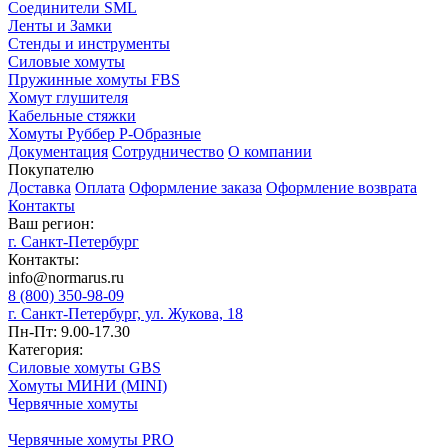
Соединители SML
Ленты и Замки
Стенды и инструменты
Силовые хомуты
Пружинные хомуты FBS
Хомут глушителя
Кабельные стяжки
Хомуты Руббер Р-Образные
Документация
Сотрудничество
О компании
Покупателю
Доставка
Оплата
Оформление заказа
Оформление возврата
Контакты
Ваш регион:
г. Санкт-Петербург
Контакты:
info@normarus.ru
8 (800) 350-98-09
г. Санкт-Петербург, ул. Жукова, 18
Пн-Пт: 9.00-17.30
Категория:
Силовые хомуты GBS
Хомуты МИНИ (MINI)
Червячные хомуты
Червячные хомуты PRO