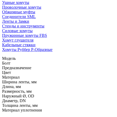
Ушные хомуты
Проволочные хомуты
Обжимные муфты
Соединители SML
Ленты и Замки
Стенды и инструменты
Силовые хомуты
Пружинные хомуты FBS
Хомут глушителя
Кабельные стяжки
Хомуты Руббер Р-Образные
Модель
Болт
Предназначение
Цвет
Материал
Ширина ленты, мм
Длина, мм
Размерность, мм
Наружный Ø, OD
Диаметр, DN
Толщина ленты, мм
Материал уплотнения