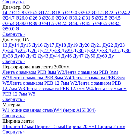
Свернуть
›
Диаметр, OD
14.2 Ø
15.8 Ø
16.5 Ø
17.5 Ø
18.5 Ø
19.0 Ø
20.2 Ø
21.5 Ø
22.5 Ø
24.2
Ø
24.7 Ø
26.0 Ø
26.3 Ø
28.0 Ø
29.0 Ø
30.2 Ø
31.5 Ø
32.5 Ø
34.5
Ø
36.4 Ø
38.0 Ø
39.0 Ø
41.5 Ø
42.5 Ø
44.5 Ø
45.5 Ø
46.5 Ø
48.5
Ø
50.0 Ø
Свернуть
›
Диаметр, DN
13 Ду
14 Ду
15 Ду
16 Ду
17 Ду
18 Ду
19 Ду
20 Ду
21 Ду
22 Ду
23
Ду
24 Ду
25 Ду
26 Ду
27 Ду
28 Ду
29 Ду
30 Ду
32 Ду
33 Ду
35 Ду
36
Ду
38 Ду
40 Ду
42 Ду
43 Ду
44 Ду
46 Ду
47 Ду
50 Ду
60 Ду
Свернуть
›
Перфорированная лента 3000мм
Лента с замкаом PEB 8мм W2
Лента с замкаом PEB 8мм
W3
Лента с замкаом PEB 8мм W4
Лента с замкаом PEB 8мм
W5
Лента с замкаом PEB 12.7мм W2
Лента с замкаом PEB
12.7мм W3
Лента с замкаом PEB 12.7мм W4
Лента с замкаом
PEB 12.7мм W5
Свернуть
›
Материал
W1 (оцинкованная сталь)
W4 (нерж AISI 304)
Свернуть
›
Ширина ленты
Ширина 12 мм
Ширина 15 мм
Ширина 20 мм
Ширина 25 мм
Свернуть
›