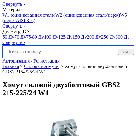
Свернуть
›
Материал
W1 (оцинкованная сталь)
W2 (оцинкованная сталь/нерж)
W5
(нерж AISI 316)
Свернуть
›
Диаметр, DN
50 Ду
70 Ду
75/80 Ду
100 Ду
125 Ду
150 Ду
200 Ду
250 Ду
300 Ду
Свернуть
›
Поиск
Искать:
Авторизация
/
Регистрация
Главная
>
Силовые хомуты
>
Хомут силовой двухболтовый
GBS2 215-225/24 W1
Хомут силовой двухболтовый GBS2
215-225/24 W1