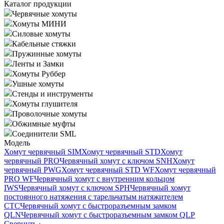
Каталог продукции
Червячные хомуты
Хомуты МИНИ
Силовые хомуты
Кабельные стяжки
Пружинные хомуты
Ленты и Замки
Хомуты Руббер
Ушные хомуты
Стенды и инструменты
Хомуты глушителя
Проволочные хомуты
Обжимные муфты
Соединители SML
Модель
Хомут червячный SIM
Хомут червячный STD
Хомут
червячный PRO
Червячный хомут с ключом SNH
Хомут
червячный PWG
Хомут червячный STD WF
Хомут червячный
PRO WF
Червячный хомут с внутренним кольцом
IWS
Червячный хомут с ключом SPH
Червячный хомут
постоянного натяжения с тарельчатым натяжителем
CTC
Червячный хомут с быстроразъемным замком
QLN
Червячный хомут с быстроразъемным замком QLP
Свернуть
›