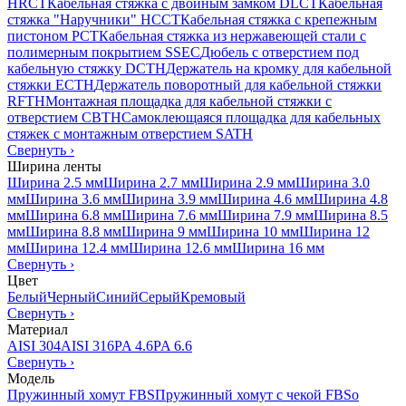
HRCT
Кабельная стяжка с двойным замком DLCT
Кабельная
стяжка "Наручники" HCCT
Кабельная стяжка с крепежным
пистоном PCT
Кабельная стяжка из нержавеющей стали с
полимерным покрытием SSEC
Дюбель с отверстием под
кабельную стяжку DCTH
Держатель на кромку для кабельной
стяжки ECTH
Держатель поворотный для кабельной стяжки
RFTH
Монтажная площадка для кабельной стяжки с
отверстием CBTH
Самоклеющаяся площадка для кабельных
стяжек с монтажным отверстием SATH
Свернуть
›
Ширина ленты
Ширина 2.5 мм
Ширина 2.7 мм
Ширина 2.9 мм
Ширина 3.0
мм
Ширина 3.6 мм
Ширина 3.9 мм
Ширина 4.6 мм
Ширина 4.8
мм
Ширина 6.8 мм
Ширина 7.6 мм
Ширина 7.9 мм
Ширина 8.5
мм
Ширина 8.8 мм
Ширина 9 мм
Ширина 10 мм
Ширина 12
мм
Ширина 12.4 мм
Ширина 12.6 мм
Ширина 16 мм
Свернуть
›
Цвет
Белый
Черный
Синий
Серый
Кремовый
Свернуть
›
Материал
AISI 304
AISI 316
PA 4.6
PA 6.6
Свернуть
›
Модель
Пружинный хомут FBS
Пружинный хомут с чекой FBSo