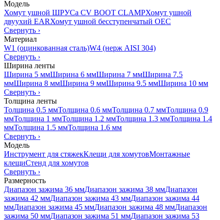
Модель
Хомут ушной ШРУСа CV BOOT CLAMP
Хомут ушной
двуухий EAR
Хомут ушной бесступенчатый OEC
Свернуть
›
Материал
W1 (оцинкованная сталь)
W4 (нерж AISI 304)
Свернуть
›
Ширина ленты
Ширина 5 мм
Ширина 6 мм
Ширина 7 мм
Ширина 7.5
мм
Ширина 8 мм
Ширина 9 мм
Ширина 9.5 мм
Ширина 10 мм
Свернуть
›
Толщина ленты
Толщина 0.5 мм
Толщина 0.6 мм
Толщина 0.7 мм
Толщина 0.9
мм
Толщина 1 мм
Толщина 1.2 мм
Толщина 1.3 мм
Толщина 1.4
мм
Толщина 1.5 мм
Толщина 1.6 мм
Свернуть
›
Модель
Инструмент для стяжек
Клещи для хомутов
Монтажные
клещи
Стенд для хомутов
Свернуть
›
Размерность
Диапазон зажима 36 мм
Диапазон зажима 38 мм
Диапазон
зажима 42 мм
Диапазон зажима 43 мм
Диапазон зажима 44
мм
Диапазон зажима 45 мм
Диапазон зажима 48 мм
Диапазон
зажима 50 мм
Диапазон зажима 51 мм
Диапазон зажима 53