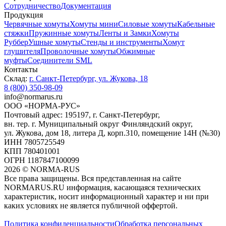
Сотрудничество
Документация
Продукция
Червячные хомуты
Хомуты мини
Силовые хомуты
Кабельные
стяжки
Пружинные хомуты
Ленты и Замки
Хомуты
Руббер
Ушные хомуты
Стенды и инструменты
Хомут
глушителя
Проволочные хомуты
Обжимные
муфты
Соединители SML
Контакты
Склад:
г. Санкт-Петербург, ул. Жукова, 18
8 (800) 350-98-09
info@normarus.ru
ООО «НОРМА-РУС»
Почтовый адрес: 195197, г. Санкт-Петербург,
вн. тер. г. Муниципальный округ Финляндский округ,
ул. Жукова, дом 18, литера Д, корп.310, помещение 14Н (№30)
ИНН 7805725549
КПП 780401001
ОГРН 1187847100099
2026
©
NORMA-RUS
Все права защищены. Вся представленная на сайте
NORMARUS.RU информация, касающаяся технических
характеристик, носит информационный характер и ни при
каких условиях не является публичной оффертой.‍
Политика конфиденциальности
Обработка персональных