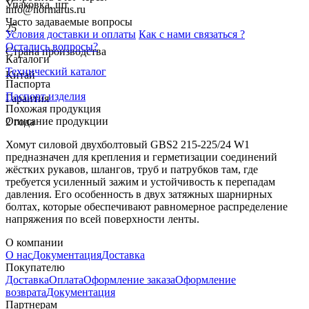
Упаковка, шт
info@normarus.ru
Часто задаваемые вопросы
25
Условия доставки и оплаты
Как с нами связаться ?
Остались вопросы?
Страна производства
Каталоги
Технический каталог
Китай
Паспорта
Паспорт изделия
Гарантия
Похожая продукция
Описание продукции
2 года
Хомут силовой двухболтовый GBS2 215-225/24 W1
предназначен для крепления и герметизации соединений
жёстких рукавов, шлангов, труб и патрубков там, где
требуется усиленный зажим и устойчивость к перепадам
давления. Его особенность в двух затяжных шарнирных
болтах, которые обеспечивают равномерное распределение
напряжения по всей поверхности ленты.
О компании
О нас
Документация
Доставка
Покупателю
Доставка
Оплата
Оформление заказа
Оформление
возврата
Документация
Партнерам