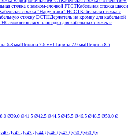
стяжка маркировочная MCCT
Кабельная стяжка с отверстием
ьная стяжка c замком-елочкой FTCT
Кабельная стяжка шасси
Кабельная стяжка "Наручники" HCCT
Кабельная стяжка с
кабельную стяжку DCTH
Держатель на кромку для кабельной
BTH
Самоклеющаяся площадка для кабельных стяжек с
на 6.8 мм
Ширина 7.6 мм
Ширина 7.9 мм
Ширина 8.5
8.0 Ø
39.0 Ø
41.5 Ø
42.5 Ø
44.5 Ø
45.5 Ø
46.5 Ø
48.5 Ø
50.0 Ø
Ду
40 Ду
42 Ду
43 Ду
44 Ду
46 Ду
47 Ду
50 Ду
60 Ду