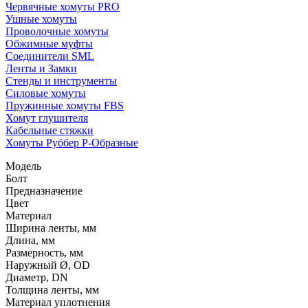
Червячные хомуты PRO
Ушные хомуты
Проволочные хомуты
Обжимные муфты
Соединители SML
Ленты и Замки
Стенды и инструменты
Силовые хомуты
Пружинные хомуты FBS
Хомут глушителя
Кабельные стяжки
Хомуты Руббер Р-Образные
Модель
Болт
Предназначение
Цвет
Материал
Ширина ленты, мм
Длина, мм
Размерность, мм
Наружный Ø, OD
Диаметр, DN
Толщина ленты, мм
Материал уплотнения