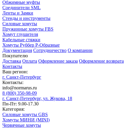
Обжимные муфты
Соединители SML
Ленты и Замки
Стенды и инструменты
Силовые хомуты
Пружинные хомуты FBS
Хомут глушителя
Кабельные стяжки
Хомуты Руббер Р-Образные
Документация
Сотрудничество
О компании
Покупателю
Доставка
Оплата
Оформление заказа
Оформление возврата
Контакты
Ваш регион:
г. Санкт-Петербург
Контакты:
info@normarus.ru
8 (800) 350-98-09
г. Санкт-Петербург, ул. Жукова, 18
Пн-Пт: 9.00-17.30
Категория:
Силовые хомуты GBS
Хомуты МИНИ (MINI)
Червячные хомуты