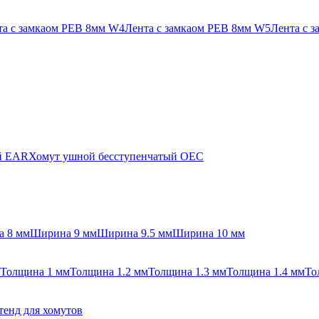
та с замкаом PEB 8мм W4
Лента с замкаом PEB 8мм W5
Лента с 
й EAR
Хомут ушной бесступенчатый OEC
 8 мм
Ширина 9 мм
Ширина 9.5 мм
Ширина 10 мм
Толщина 1 мм
Толщина 1.2 мм
Толщина 1.3 мм
Толщина 1.4 мм
То
тенд для хомутов