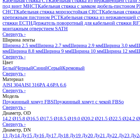
Кабельная стяжка CT
Кабельная стяжка из нержавеющей стали
под винт MHCT
Кабельная стяжка с замком дюбель-пистоном
CHCT
Кабельная стяжка морозостойкая CRCT
Кабельная стяжк
крепежным пистоном PCT
Кабельная стяжка из нержавеющей 
стяжки ECTH
Держатель поворотный для кабельной стяжки R
монтажным отверстием SATH
Свернуть
›
Ширина ленты
Ширина 2.5 мм
Ширина 2.7 мм
Ширина 2.9 мм
Ширина 3.0 мм
Ш
мм
Ширина 8.8 мм
Ширина 9 мм
Ширина 10 мм
Ширина 12 мм
Ш
Свернуть
›
Цвет
Белый
Черный
Синий
Серый
Кремовый
Свернуть
›
Материал
AISI 304
AISI 316
PA 4.6
PA 6.6
Свернуть
›
Модель
Пружинный хомут FBS
Пружинный хомут с чекой FBSo
Свернуть
›
Диаметр, OD
14.2 Ø
15.8 Ø
16.5 Ø
17.5 Ø
18.5 Ø
19.0 Ø
20.2 Ø
21.5 Ø
22.5 Ø
24.2 Ø
Свернуть
›
Диаметр, DN
13 Ду
14 Ду
15 Ду
16 Ду
17 Ду
18 Ду
19 Ду
20 Ду
21 Ду
22 Ду
23 Ду
2