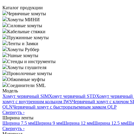
Каталог продукции
Червячные хомуты
Хомуты МИНИ
Силовые хомуты
Кабельные стяжки
Пружинные хомуты
Ленты и Замки
Хомуты Руббер
Ушные хомуты
Стенды и инструменты
Хомуты глушителя
Проволочные хомуты
Обжимные муфты
Соединители SML
Модель
Хомут червячный SIM
Хомут червячный STD
Хомут червячный
хомут с внутренним кольцом IWS
Червячный хомут с ключом 
QLN
Червячный хомут с быстроразъемным замком QLP
Свернуть
›
Ширина ленты
Ширина 7.5 мм
Ширина 9 мм
Ширина 12 мм
Ширина 12.5 мм
Ши
Свернуть
›
Материал