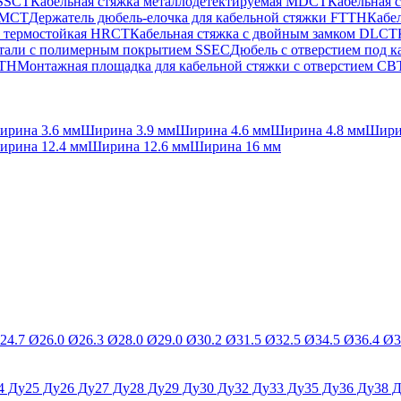
 SSCT
Кабельная стяжка металлодетектируемая MDCT
Кабельная 
 PMCT
Держатель дюбель-елочка для кабельной стяжки FTTH
Кабел
а термостойкая HRCT
Кабельная стяжка с двойным замком DLCT
стали с полимерным покрытием SSEC
Дюбель с отверстием под 
FTH
Монтажная площадка для кабельной стяжки с отверстием C
ирина 3.6 мм
Ширина 3.9 мм
Ширина 4.6 мм
Ширина 4.8 мм
Шири
ирина 12.4 мм
Ширина 12.6 мм
Ширина 16 мм
24.7 Ø
26.0 Ø
26.3 Ø
28.0 Ø
29.0 Ø
30.2 Ø
31.5 Ø
32.5 Ø
34.5 Ø
36.4 Ø
3
4 Ду
25 Ду
26 Ду
27 Ду
28 Ду
29 Ду
30 Ду
32 Ду
33 Ду
35 Ду
36 Ду
38 