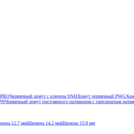
 PRO
Червячный хомут с ключом SNH
Хомут червячный PWG
Хом
SPH
Червячный хомут постоянного натяжения с тарельчатым нат
рина 12.7 мм
Ширина 14.2 мм
Ширина 15.8 мм