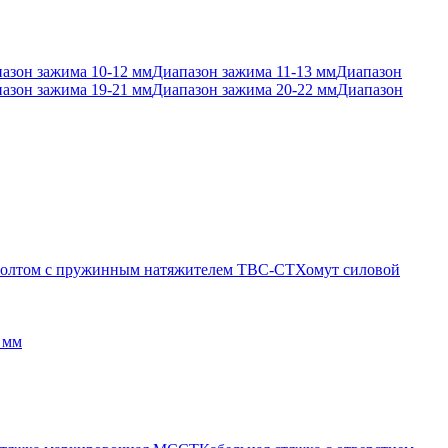
азон зажима 10-12 мм
Диапазон зажима 11-13 мм
Диапазон
азон зажима 19-21 мм
Диапазон зажима 20-22 мм
Диапазон
 болтом с пружинным натяжителем TBC-CT
Хомут силовой
 мм