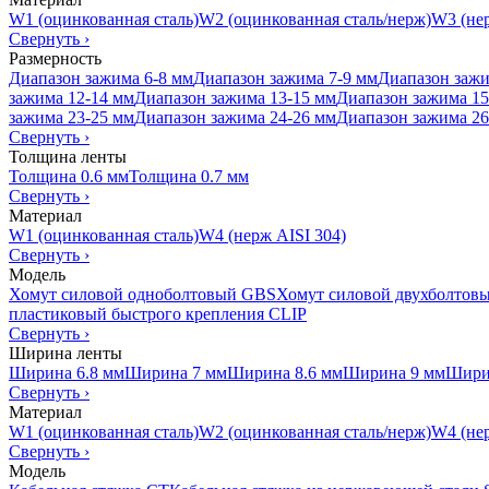
W1 (оцинкованная сталь)
W2 (оцинкованная сталь/нерж)
W3 (нер
Свернуть
›
Размерность
Диапазон зажима 6-8 мм
Диапазон зажима 7-9 мм
Диапазон зажи
зажима 12-14 мм
Диапазон зажима 13-15 мм
Диапазон зажима 15
зажима 23-25 мм
Диапазон зажима 24-26 мм
Диапазон зажима 26
Свернуть
›
Толщина ленты
Толщина 0.6 мм
Толщина 0.7 мм
Свернуть
›
Материал
W1 (оцинкованная сталь)
W4 (нерж AISI 304)
Свернуть
›
Модель
Хомут силовой одноболтовый GBS
Хомут силовой двухболтов
пластиковый быстрого крепления CLIP
Свернуть
›
Ширина ленты
Ширина 6.8 мм
Ширина 7 мм
Ширина 8.6 мм
Ширина 9 мм
Шири
Свернуть
›
Материал
W1 (оцинкованная сталь)
W2 (оцинкованная сталь/нерж)
W4 (нер
Свернуть
›
Модель