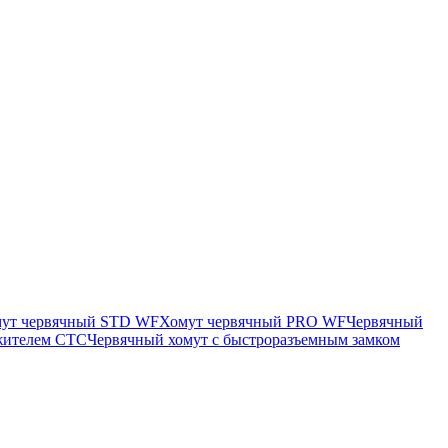
ут червячный STD WF
Хомут червячный PRO WF
Червячный
яжителем CTC
Червячный хомут с быстроразъемным замком