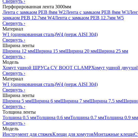
Свернуть
›
Перфорированная лента 3000мм
Лента с замкаом PEB 8мм W2
Лента с замкаом PEB 8мм W3
Лен
замкаом PEB 12.7мм W4
Лента с замкаом PEB 12.7мм W5
Свернуть
›
Материал
W1 (оцинкованная сталь)
W4 (нерж AISI 304)
Свернуть
›
Ширина ленты
Ширина 12 мм
Ширина 15 мм
Ширина 20 мм
Ширина 25 мм
Свернуть
›
Модель
Хомут ушной ШРУСа CV BOOT CLAMP
Хомут ушной двуухи
Свернуть
›
Материал
W1 (оцинкованная сталь)
W4 (нерж AISI 304)
Свернуть
›
Ширина ленты
Ширина 5 мм
Ширина 6 мм
Ширина 7 мм
Ширина 7.5 мм
Ширина
Свернуть
›
Толщина ленты
Толщина 0.5 мм
Толщина 0.6 мм
Толщина 0.7 мм
Толщина 0.9 мм
Свернуть
›
Модель
Инструмент для стяжек
Клещи для хомутов
Монтажные клещи
С