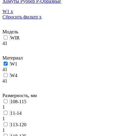
Хомуты Руббер Р-Образные
W1
x
Сбросить фильтр
x
Модель
WIR
41
Материал
W1
41
W4
41
Размерность, мм
108-115
1
11-14
1
113-120
1