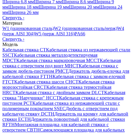
Ширина 6.8 мм
Ширина 7 мм
Ширина 8.6 мм
Ширина 9
мм
Ширина 18 мм
Ширина 19 мм
Ширина 20 мм
Ширина 24
мм
Ширина 26 мм
Свернуть
›
Материал
W1 (оцинкованная сталь)
W2 (оцинкованная сталь/нерж)
W4
(нерж AISI 304)
W5 (нерж AISI 316)
PA66
Свернуть
›
Модель
Кабельная стяжка CT
Кабельная стяжка из нержавеющей стали
SSCT
Кабельная стяжка металлодетектируемая
MDCT
Кабельная стяжка маркировочная MCCT
Кабельная
стяжка с отверстием под винт MHCT
Кабельная стяжка с
замком дюбель-пистоном PMCT
Держатель дюбель-елочка для
кабельной стяжки FTTH
Кабельная стяжка c замком-елочкой
FTCT
Кабельная стяжка шасси CHCT
Кабельная стяжка
морозостойкая CRCT
Кабельная стяжка термостойкая
HRCT
Кабельная стяжка с двойным замком DLCT
Кабельная
стяжка "Наручники" HCCT
Кабельная стяжка с крепежным
пистоном PCT
Кабельная стяжка из нержавеющей стали с
полимерным покрытием SSEC
Дюбель с отверстием под
кабельную стяжку DCTH
Держатель на кромку для кабельной
стяжки ECTH
Держатель поворотный для кабельной стяжки
RFTH
Монтажная площадка для кабельной стяжки с
отверстием CBTH
Самоклеющаяся площадка для кабельных