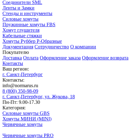
Соединители SML
Ленты и Замки
Стенды и инструменты
Силовые хомуты
Пружинные хомуты FBS
Хомут глушителя
Кабельные стяжки
Хомуты Руббер Р-Образные
Документация
Сотрудничество
О компании
Покупателю
Доставка
Оплата
Оформление заказа
Оформление возврата
Контакты
Ваш регион:
г. Санкт-Петербург
Контакты:
info@normarus.ru
8 (800) 350-98-09
г. Санкт-Петербург, ул. Жукова, 18
Пн-Пт: 9.00-17.30
Категория:
Силовые хомуты GBS
Хомуты МИНИ (MINI)
Червячные хомуты
Червячные хомуты PRO