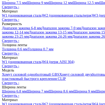
Ширина 7.5 мм
Ширина 9 мм
Ширина 12 мм
Ширина 12.5 мм
Ши
Свернуть
›
Материал
W1 (оцинкованная сталь)
W2 (оцинкованная сталь/нерж)
W3 (нер
Свернуть
›
Размерность
Диапазон зажима 6-8 мм
Диапазон зажима 7-9 мм
Диапазон зажи
зажима 12-14 мм
Диапазон зажима 13-15 мм
Диапазон зажима 15
зажима 23-25 мм
Диапазон зажима 24-26 мм
Диапазон зажима 26
Свернуть
›
Толщина ленты
Толщина 0.6 мм
Толщина 0.7 мм
Свернуть
›
Материал
W1 (оцинкованная сталь)
W4 (нерж AISI 304)
Свернуть
›
Модель
Хомут силовой одноболтовый GBS
Хомут силовой двухболтов
пластиковый быстрого крепления CLIP
Свернуть
›
Ширина ленты
Ширина 6.8 мм
Ширина 7 мм
Ширина 8.6 мм
Ширина 9 мм
Шири
Свернуть
›
Материал
W1 (оцинкованная сталь)
W2 (оцинкованная сталь/нерж)
W4 (нер