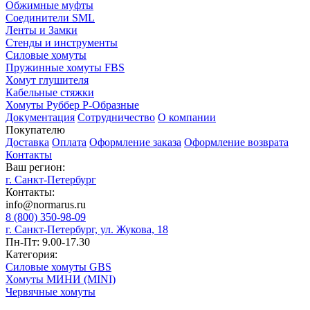
Обжимные муфты
Соединители SML
Ленты и Замки
Стенды и инструменты
Силовые хомуты
Пружинные хомуты FBS
Хомут глушителя
Кабельные стяжки
Хомуты Руббер Р-Образные
Документация
Сотрудничество
О компании
Покупателю
Доставка
Оплата
Оформление заказа
Оформление возврата
Контакты
Ваш регион:
г. Санкт-Петербург
Контакты:
info@normarus.ru
8 (800) 350-98-09
г. Санкт-Петербург, ул. Жукова, 18
Пн-Пт: 9.00-17.30
Категория:
Силовые хомуты GBS
Хомуты МИНИ (MINI)
Червячные хомуты