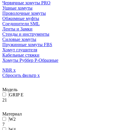
Червячные хомуты PRO
Ушные хомуты
Проволочные хомуты
Обжимные муфты
Соединители SML
Ленты и Замки
Стенды и инструменты
Силовые хомуты
Пружинные хомуты FBS
Хомут глушителя
Кабельные стяжки
Хомуты Руббер Р-Образные
NBR
x
Сбросить фильтр
x
Модель
GRIP E
21
Материал
W2
7
W4