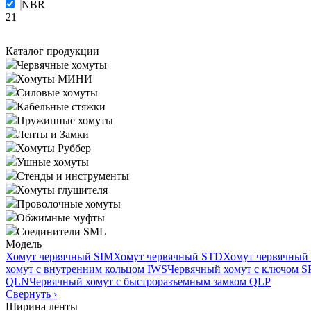
NBR
21
Каталог продукции
Червячные хомуты
Хомуты МИНИ
Силовые хомуты
Кабельные стяжки
Пружинные хомуты
Ленты и Замки
Хомуты Руббер
Ушные хомуты
Стенды и инструменты
Хомуты глушителя
Проволочные хомуты
Обжимные муфты
Соединители SML
Модель
Хомут червячный SIM
Хомут червячный STD
Хомут червячный
хомут с внутренним кольцом IWS
Червячный хомут с ключом 
QLN
Червячный хомут с быстроразъемным замком QLP
Свернуть
›
Ширина ленты