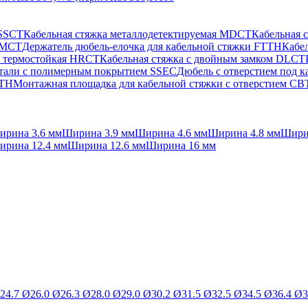
 SSCT
Кабельная стяжка металлодетектируемая MDCT
Кабельная 
 PMCT
Держатель дюбель-елочка для кабельной стяжки FTTH
Кабел
а термостойкая HRCT
Кабельная стяжка с двойным замком DLCT
стали с полимерным покрытием SSEC
Дюбель с отверстием под 
FTH
Монтажная площадка для кабельной стяжки с отверстием C
ирина 3.6 мм
Ширина 3.9 мм
Ширина 4.6 мм
Ширина 4.8 мм
Шири
ирина 12.4 мм
Ширина 12.6 мм
Ширина 16 мм
24.7 Ø
26.0 Ø
26.3 Ø
28.0 Ø
29.0 Ø
30.2 Ø
31.5 Ø
32.5 Ø
34.5 Ø
36.4 Ø
3