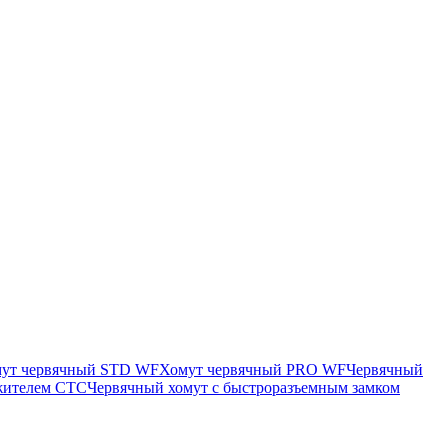
ут червячный STD WF
Хомут червячный PRO WF
Червячный
яжителем CTC
Червячный хомут с быстроразъемным замком