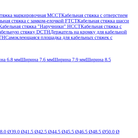
стяжка маркировочная MCCT
Кабельная стяжка с отверстием
ьная стяжка c замком-елочкой FTCT
Кабельная стяжка шасси
Кабельная стяжка "Наручники" HCCT
Кабельная стяжка с
кабельную стяжку DCTH
Держатель на кромку для кабельной
BTH
Самоклеющаяся площадка для кабельных стяжек с
на 6.8 мм
Ширина 7.6 мм
Ширина 7.9 мм
Ширина 8.5
8.0 Ø
39.0 Ø
41.5 Ø
42.5 Ø
44.5 Ø
45.5 Ø
46.5 Ø
48.5 Ø
50.0 Ø