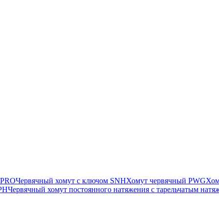
 PRO
Червячный хомут с ключом SNH
Хомут червячный PWG
Хом
SPH
Червячный хомут постоянного натяжения с тарельчатым нат