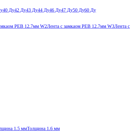
Ду
40 Ду
42 Ду
43 Ду
44 Ду
46 Ду
47 Ду
50 Ду
60 Ду
замкаом PEB 12.7мм W2
Лента с замкаом PEB 12.7мм W3
Лента с
лщина 1.5 мм
Толщина 1.6 мм