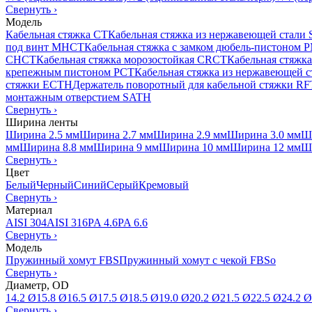
Свернуть
›
Модель
Кабельная стяжка CT
Кабельная стяжка из нержавеющей стали
под винт MHCT
Кабельная стяжка с замком дюбель-пистоном
CHCT
Кабельная стяжка морозостойкая CRCT
Кабельная стяжк
крепежным пистоном PCT
Кабельная стяжка из нержавеющей 
стяжки ECTH
Держатель поворотный для кабельной стяжки R
монтажным отверстием SATH
Свернуть
›
Ширина ленты
Ширина 2.5 мм
Ширина 2.7 мм
Ширина 2.9 мм
Ширина 3.0 мм
Ш
мм
Ширина 8.8 мм
Ширина 9 мм
Ширина 10 мм
Ширина 12 мм
Ш
Свернуть
›
Цвет
Белый
Черный
Синий
Серый
Кремовый
Свернуть
›
Материал
AISI 304
AISI 316
PA 4.6
PA 6.6
Свернуть
›
Модель
Пружинный хомут FBS
Пружинный хомут с чекой FBSo
Свернуть
›
Диаметр, OD
14.2 Ø
15.8 Ø
16.5 Ø
17.5 Ø
18.5 Ø
19.0 Ø
20.2 Ø
21.5 Ø
22.5 Ø
24.2 Ø
Свернуть
›