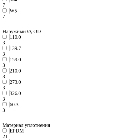
7
W5
7
Наружный Ø, OD
110.0
3
139.7
3
159.0
3
210.0
3
273.0
3
326.0
3
60.3
3
Материал уплотнения
EPDM
21