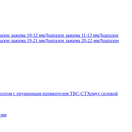
азон зажима 10-12 мм
Диапазон зажима 11-13 мм
Диапазон
азон зажима 19-21 мм
Диапазон зажима 20-22 мм
Диапазон
 болтом с пружинным натяжителем TBC-CT
Хомут силовой
 мм