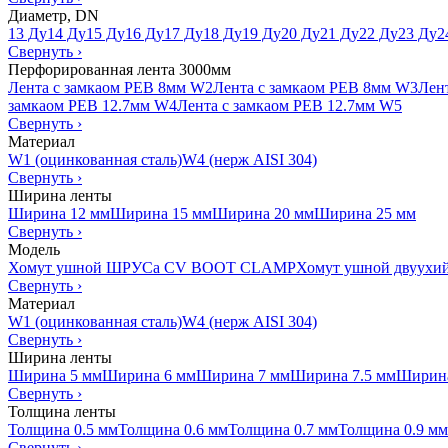
Диаметр, DN
13 Ду
14 Ду
15 Ду
16 Ду
17 Ду
18 Ду
19 Ду
20 Ду
21 Ду
22 Ду
23 Ду
2
Свернуть
›
Перфорированная лента 3000мм
Лента с замкаом PEB 8мм W2
Лента с замкаом PEB 8мм W3
Лен
замкаом PEB 12.7мм W4
Лента с замкаом PEB 12.7мм W5
Свернуть
›
Материал
W1 (оцинкованная сталь)
W4 (нерж AISI 304)
Свернуть
›
Ширина ленты
Ширина 12 мм
Ширина 15 мм
Ширина 20 мм
Ширина 25 мм
Свернуть
›
Модель
Хомут ушной ШРУСа CV BOOT CLAMP
Хомут ушной двуухи
Свернуть
›
Материал
W1 (оцинкованная сталь)
W4 (нерж AISI 304)
Свернуть
›
Ширина ленты
Ширина 5 мм
Ширина 6 мм
Ширина 7 мм
Ширина 7.5 мм
Ширина
Свернуть
›
Толщина ленты
Толщина 0.5 мм
Толщина 0.6 мм
Толщина 0.7 мм
Толщина 0.9 мм
Свернуть
›