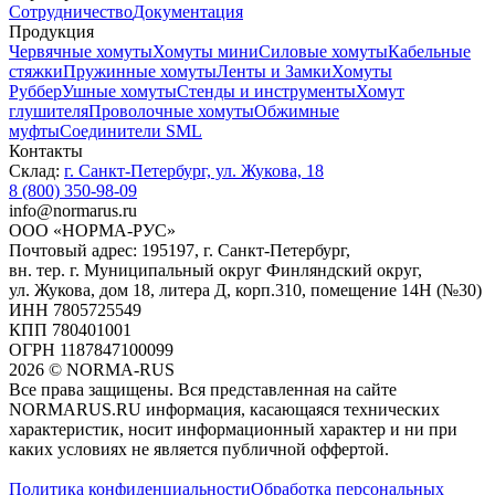
Сотрудничество
Документация
Продукция
Червячные хомуты
Хомуты мини
Силовые хомуты
Кабельные
стяжки
Пружинные хомуты
Ленты и Замки
Хомуты
Руббер
Ушные хомуты
Стенды и инструменты
Хомут
глушителя
Проволочные хомуты
Обжимные
муфты
Соединители SML
Контакты
Склад:
г. Санкт-Петербург, ул. Жукова, 18
8 (800) 350-98-09
info@normarus.ru
ООО «НОРМА-РУС»
Почтовый адрес: 195197, г. Санкт-Петербург,
вн. тер. г. Муниципальный округ Финляндский округ,
ул. Жукова, дом 18, литера Д, корп.310, помещение 14Н (№30)
ИНН 7805725549
КПП 780401001
ОГРН 1187847100099
2026
©
NORMA-RUS
Все права защищены. Вся представленная на сайте
NORMARUS.RU информация, касающаяся технических
характеристик, носит информационный характер и ни при
каких условиях не является публичной оффертой.‍
Политика конфиденциальности
Обработка персональных