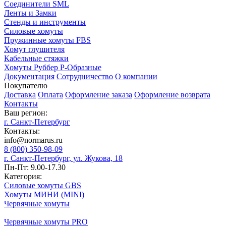
Соединители SML
Ленты и Замки
Стенды и инструменты
Силовые хомуты
Пружинные хомуты FBS
Хомут глушителя
Кабельные стяжки
Хомуты Руббер Р-Образные
Документация
Сотрудничество
О компании
Покупателю
Доставка
Оплата
Оформление заказа
Оформление возврата
Контакты
Ваш регион:
г. Санкт-Петербург
Контакты:
info@normarus.ru
8 (800) 350-98-09
г. Санкт-Петербург, ул. Жукова, 18
Пн-Пт: 9.00-17.30
Категория:
Силовые хомуты GBS
Хомуты МИНИ (MINI)
Червячные хомуты
Червячные хомуты PRO