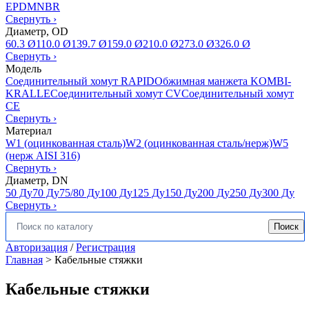
EPDM
NBR
Свернуть
›
Диаметр, OD
60.3 Ø
110.0 Ø
139.7 Ø
159.0 Ø
210.0 Ø
273.0 Ø
326.0 Ø
Свернуть
›
Модель
Соединительный хомут RAPID
Обжимная манжета KOMBI-
KRALLE
Соединительный хомут CV
Соединительный хомут
CE
Свернуть
›
Материал
W1 (оцинкованная сталь)
W2 (оцинкованная сталь/нерж)
W5
(нерж AISI 316)
Свернуть
›
Диаметр, DN
50 Ду
70 Ду
75/80 Ду
100 Ду
125 Ду
150 Ду
200 Ду
250 Ду
300 Ду
Свернуть
›
Поиск
Искать:
Авторизация
/
Регистрация
Главная
>
Кабельные стяжки
Кабельные стяжки