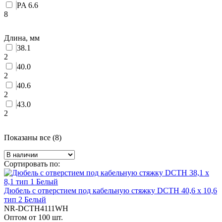
PA 6.6
8
Длина, мм
38.1
2
40.0
2
40.6
2
43.0
2
Показаны все (8)
Сортировать по:
Дюбель с отверстием под кабельную стяжку DCTH 40,6 x 10,6
тип 2 Белый
NR-DCTH4111WH
Оптом от 100 шт.