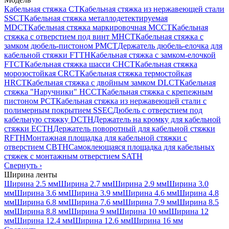
Кабельная стяжка CT
Кабельная стяжка из нержавеющей стали
SSCT
Кабельная стяжка металлодетектируемая
MDCT
Кабельная стяжка маркировочная MCCT
Кабельная
стяжка с отверстием под винт MHCT
Кабельная стяжка с
замком дюбель-пистоном PMCT
Держатель дюбель-елочка для
кабельной стяжки FTTH
Кабельная стяжка c замком-елочкой
FTCT
Кабельная стяжка шасси CHCT
Кабельная стяжка
морозостойкая CRCT
Кабельная стяжка термостойкая
HRCT
Кабельная стяжка с двойным замком DLCT
Кабельная
стяжка "Наручники" HCCT
Кабельная стяжка с крепежным
пистоном PCT
Кабельная стяжка из нержавеющей стали с
полимерным покрытием SSEC
Дюбель с отверстием под
кабельную стяжку DCTH
Держатель на кромку для кабельной
стяжки ECTH
Держатель поворотный для кабельной стяжки
RFTH
Монтажная площадка для кабельной стяжки с
отверстием CBTH
Самоклеющаяся площадка для кабельных
стяжек с монтажным отверстием SATH
Свернуть
›
Ширина ленты
Ширина 2.5 мм
Ширина 2.7 мм
Ширина 2.9 мм
Ширина 3.0
мм
Ширина 3.6 мм
Ширина 3.9 мм
Ширина 4.6 мм
Ширина 4.8
мм
Ширина 6.8 мм
Ширина 7.6 мм
Ширина 7.9 мм
Ширина 8.5
мм
Ширина 8.8 мм
Ширина 9 мм
Ширина 10 мм
Ширина 12
мм
Ширина 12.4 мм
Ширина 12.6 мм
Ширина 16 мм