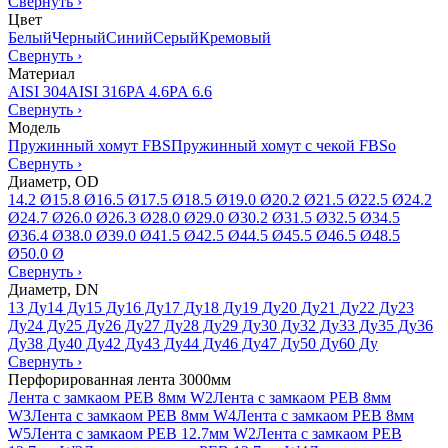
Свернуть
›
Цвет
Белый
Черный
Синий
Серый
Кремовый
Свернуть
›
Материал
AISI 304
AISI 316
PA 4.6
PA 6.6
Свернуть
›
Модель
Пружинный хомут FBS
Пружинный хомут с чекой FBSo
Свернуть
›
Диаметр, OD
14.2 Ø
15.8 Ø
16.5 Ø
17.5 Ø
18.5 Ø
19.0 Ø
20.2 Ø
21.5 Ø
22.5 Ø
24.2
Ø
24.7 Ø
26.0 Ø
26.3 Ø
28.0 Ø
29.0 Ø
30.2 Ø
31.5 Ø
32.5 Ø
34.5
Ø
36.4 Ø
38.0 Ø
39.0 Ø
41.5 Ø
42.5 Ø
44.5 Ø
45.5 Ø
46.5 Ø
48.5
Ø
50.0 Ø
Свернуть
›
Диаметр, DN
13 Ду
14 Ду
15 Ду
16 Ду
17 Ду
18 Ду
19 Ду
20 Ду
21 Ду
22 Ду
23
Ду
24 Ду
25 Ду
26 Ду
27 Ду
28 Ду
29 Ду
30 Ду
32 Ду
33 Ду
35 Ду
36
Ду
38 Ду
40 Ду
42 Ду
43 Ду
44 Ду
46 Ду
47 Ду
50 Ду
60 Ду
Свернуть
›
Перфорированная лента 3000мм
Лента с замкаом PEB 8мм W2
Лента с замкаом PEB 8мм
W3
Лента с замкаом PEB 8мм W4
Лента с замкаом PEB 8мм
W5
Лента с замкаом PEB 12.7мм W2
Лента с замкаом PEB