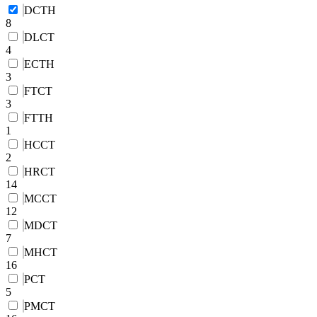
DCTH
8
DLCT
4
ECTH
3
FTCT
3
FTTH
1
HCCT
2
HRCT
14
MCCT
12
MDCT
7
MHCT
16
PCT
5
PMCT