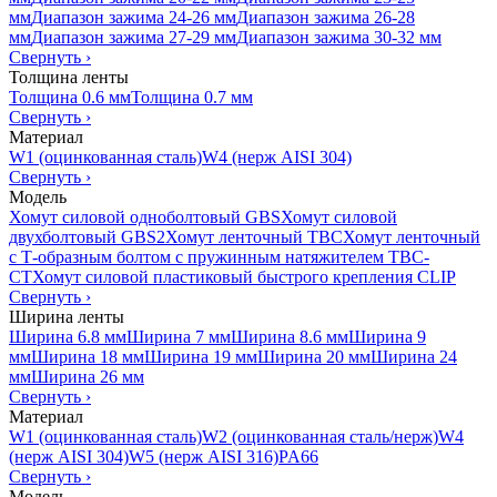
мм
Диапазон зажима 24-26 мм
Диапазон зажима 26-28
мм
Диапазон зажима 27-29 мм
Диапазон зажима 30-32 мм
Свернуть
›
Толщина ленты
Толщина 0.6 мм
Толщина 0.7 мм
Свернуть
›
Материал
W1 (оцинкованная сталь)
W4 (нерж AISI 304)
Свернуть
›
Модель
Хомут силовой одноболтовый GBS
Хомут силовой
двухболтовый GBS2
Хомут ленточный TBC
Хомут ленточный
с Т-образным болтом с пружинным натяжителем TBC-
CT
Хомут силовой пластиковый быстрого крепления CLIP
Свернуть
›
Ширина ленты
Ширина 6.8 мм
Ширина 7 мм
Ширина 8.6 мм
Ширина 9
мм
Ширина 18 мм
Ширина 19 мм
Ширина 20 мм
Ширина 24
мм
Ширина 26 мм
Свернуть
›
Материал
W1 (оцинкованная сталь)
W2 (оцинкованная сталь/нерж)
W4
(нерж AISI 304)
W5 (нерж AISI 316)
PA66
Свернуть
›
Модель