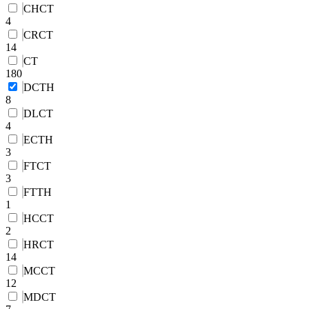
CHCT
4
CRCT
14
CT
180
DCTH
8
DLCT
4
ECTH
3
FTCT
3
FTTH
1
HCCT
2
HRCT
14
MCCT
12
MDCT