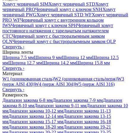
Хомут червячный SIM
Хомут червячный STD
Хомут
червячный PRO
Червячный хомут с ключом SNH
Хомут
червячный PWG
Хомут червячный STD WF
Хомут червячный
PRO WF
Червячный хомут с внутренним кольцом
IWS
Червячный хомут с ключом SPH
Червячный хомут
постоянного натяжения с тарельчатым натяжителем
CTC
Червячный хомут с быстроразъемным замком
QLN
Червячный хомут с быстроразъемным замком QLP
Свернуть
›
Ширина ленты
Ширина 7.5 мм
Ширина 9 мм
Ширина 12 мм
Ширина 12.5
мм
Ширина 12.7 мм
Ширина 14.2 мм
Ширина 15.8 мм
Свернуть
›
Материал
W1 (оцинкованная сталь)
W2 (оцинкованная сталь/нерж)
W3
(нерж AISI 430)
W4 (нерж AISI 304)
W5 (нерж AISI 316)
Свернуть
›
Размерность
Диапазон зажима 6-8 мм
Диапазон зажима 7-9 мм
Диапазон
зажима 8-10 мм
Диапазон зажима 9-11 мм
Диапазон зажима 10
мм
Диапазон зажима 10-12 мм
Диапазон зажима 11-13
мм
Диапазон зажима 12-14 мм
Диапазон зажима 13-15
мм
Диапазон зажима 15-17 мм
Диапазон зажима 16-18
мм
Диапазон зажима 18-20 мм
Диапазон зажима 19-21
мм
Диапазон зажима 20-22 мм
Диапазон зажима 23-25