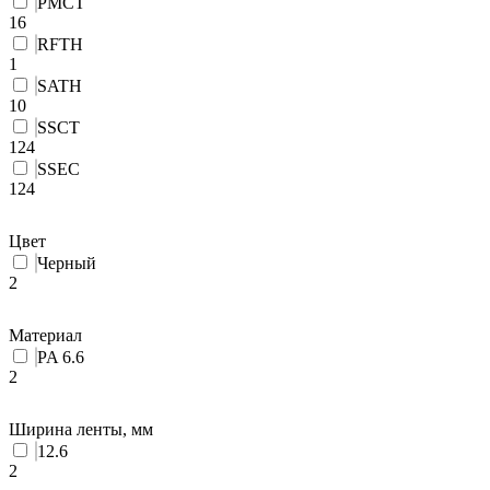
PMCT
16
RFTH
1
SATH
10
SSCT
124
SSEC
124
Цвет
Черный
2
Материал
PA 6.6
2
Ширина ленты, мм
12.6
2