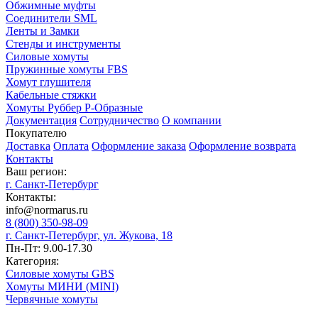
Обжимные муфты
Соединители SML
Ленты и Замки
Стенды и инструменты
Силовые хомуты
Пружинные хомуты FBS
Хомут глушителя
Кабельные стяжки
Хомуты Руббер Р-Образные
Документация
Сотрудничество
О компании
Покупателю
Доставка
Оплата
Оформление заказа
Оформление возврата
Контакты
Ваш регион:
г. Санкт-Петербург
Контакты:
info@normarus.ru
8 (800) 350-98-09
г. Санкт-Петербург, ул. Жукова, 18
Пн-Пт: 9.00-17.30
Категория:
Силовые хомуты GBS
Хомуты МИНИ (MINI)
Червячные хомуты