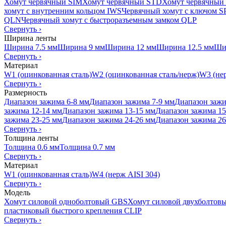
Хомут червячный SIM
Хомут червячный STD
Хомут червячный
хомут с внутренним кольцом IWS
Червячный хомут с ключом 
QLN
Червячный хомут с быстроразъемным замком QLP
Свернуть
›
Ширина ленты
Ширина 7.5 мм
Ширина 9 мм
Ширина 12 мм
Ширина 12.5 мм
Ши
Свернуть
›
Материал
W1 (оцинкованная сталь)
W2 (оцинкованная сталь/нерж)
W3 (нер
Свернуть
›
Размерность
Диапазон зажима 6-8 мм
Диапазон зажима 7-9 мм
Диапазон зажи
зажима 12-14 мм
Диапазон зажима 13-15 мм
Диапазон зажима 15
зажима 23-25 мм
Диапазон зажима 24-26 мм
Диапазон зажима 26
Свернуть
›
Толщина ленты
Толщина 0.6 мм
Толщина 0.7 мм
Свернуть
›
Материал
W1 (оцинкованная сталь)
W4 (нерж AISI 304)
Свернуть
›
Модель
Хомут силовой одноболтовый GBS
Хомут силовой двухболтов
пластиковый быстрого крепления CLIP
Свернуть
›