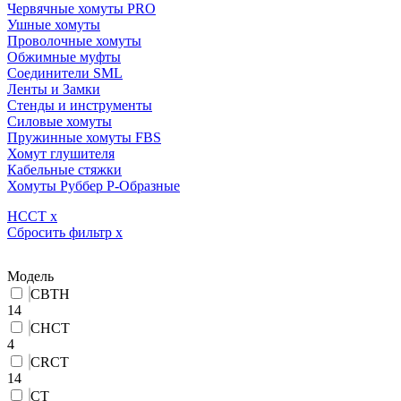
Червячные хомуты PRO
Ушные хомуты
Проволочные хомуты
Обжимные муфты
Соединители SML
Ленты и Замки
Стенды и инструменты
Силовые хомуты
Пружинные хомуты FBS
Хомут глушителя
Кабельные стяжки
Хомуты Руббер Р-Образные
HCCT
x
Сбросить фильтр
x
Модель
CBTH
14
CHCT
4
CRCT
14
CT