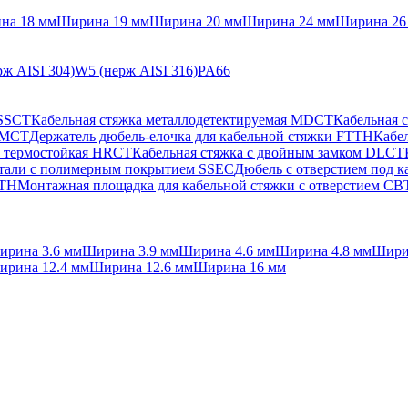
на 18 мм
Ширина 19 мм
Ширина 20 мм
Ширина 24 мм
Ширина 26
ж AISI 304)
W5 (нерж AISI 316)
PA66
 SSCT
Кабельная стяжка металлодетектируемая MDCT
Кабельная 
 PMCT
Держатель дюбель-елочка для кабельной стяжки FTTH
Кабел
а термостойкая HRCT
Кабельная стяжка с двойным замком DLCT
стали с полимерным покрытием SSEC
Дюбель с отверстием под 
FTH
Монтажная площадка для кабельной стяжки с отверстием C
ирина 3.6 мм
Ширина 3.9 мм
Ширина 4.6 мм
Ширина 4.8 мм
Шири
ирина 12.4 мм
Ширина 12.6 мм
Ширина 16 мм