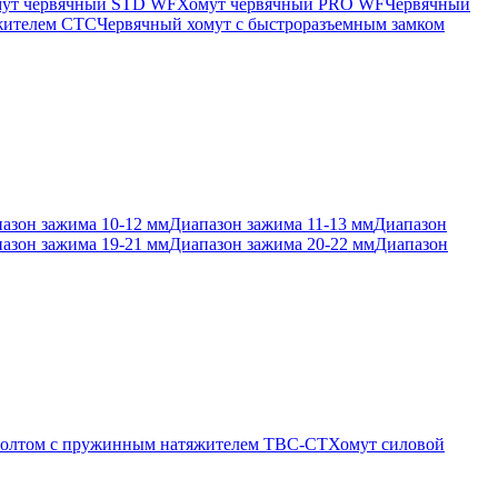
ут червячный STD WF
Хомут червячный PRO WF
Червячный
яжителем CTC
Червячный хомут с быстроразъемным замком
азон зажима 10-12 мм
Диапазон зажима 11-13 мм
Диапазон
азон зажима 19-21 мм
Диапазон зажима 20-22 мм
Диапазон
 болтом с пружинным натяжителем TBC-CT
Хомут силовой