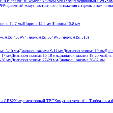
 PRO
Червячный хомут с ключом SNH
Хомут червячный PWG
Хом
SPH
Червячный хомут постоянного натяжения с тарельчатым нат
рина 12.7 мм
Ширина 14.2 мм
Ширина 15.8 мм
ж AISI 430)
W4 (нерж AISI 304)
W5 (нерж AISI 316)
ма 8-10 мм
Диапазон зажима 9-11 мм
Диапазон зажима 10 мм
Диап
-17 мм
Диапазон зажима 16-18 мм
Диапазон зажима 18-20 мм
Диап
-28 мм
Диапазон зажима 27-29 мм
Диапазон зажима 30-32 мм
ый GBS2
Хомут ленточный TBC
Хомут ленточный с Т-образным