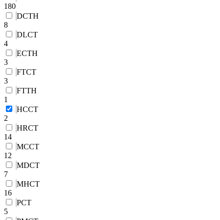
180
DCTH
8
DLCT
4
ECTH
3
FTCT
3
FTTH
1
HCCT
2
HRCT
14
MCCT
12
MDCT
7
MHCT
16
PCT
5