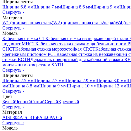
Ширина ленты
Ширина 6.8 мм
Ширина 7 мм
Ширина 8.6 мм
Ширина 9 мм
Шири
Свернуть
›
Материал
W1 (оцинкованная сталь)
W2 (оцинкованная сталь/нерж)
W4 (нер
Свернуть
›
Модель
Кабельная стяжка CT
Кабельная стяжка из нержавеющей стали
под винт MHCT
Кабельная стяжка с замком дюбель-пистоном
CHCT
Кабельная стяжка морозостойкая CRCT
Кабельная стяжк
крепежным пистоном PCT
Кабельная стяжка из нержавеющей 
стяжки ECTH
Держатель поворотный для кабельной стяжки R
монтажным отверстием SATH
Свернуть
›
Ширина ленты
Ширина 2.5 мм
Ширина 2.7 мм
Ширина 2.9 мм
Ширина 3.0 мм
Ш
мм
Ширина 8.8 мм
Ширина 9 мм
Ширина 10 мм
Ширина 12 мм
Ш
Свернуть
›
Цвет
Белый
Черный
Синий
Серый
Кремовый
Свернуть
›
Материал
AISI 304
AISI 316
PA 4.6
PA 6.6
Свернуть
›
Модель