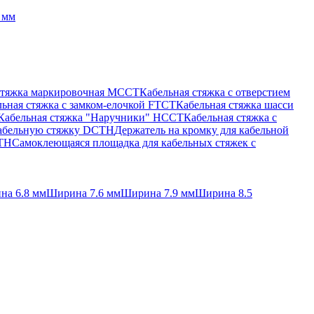
 мм
стяжка маркировочная MCCT
Кабельная стяжка с отверстием
ьная стяжка c замком-елочкой FTCT
Кабельная стяжка шасси
Кабельная стяжка "Наручники" HCCT
Кабельная стяжка с
кабельную стяжку DCTH
Держатель на кромку для кабельной
BTH
Самоклеющаяся площадка для кабельных стяжек с
на 6.8 мм
Ширина 7.6 мм
Ширина 7.9 мм
Ширина 8.5