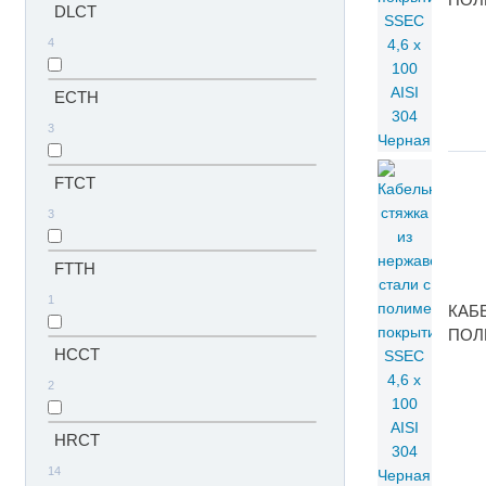
DLCT
4
ECTH
3
FTCT
3
FTTH
1
КАБ
ПОЛИ
HCCT
2
HRCT
14