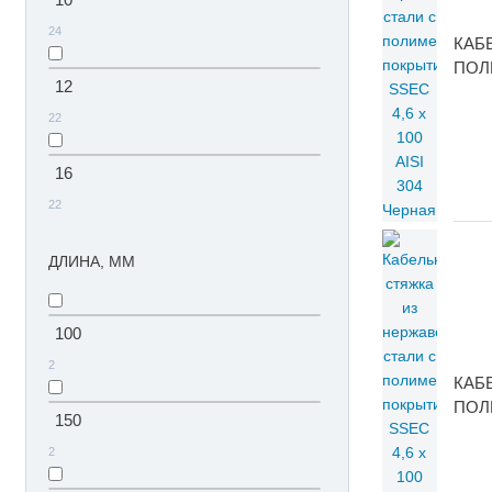
24
КАБ
ПОЛ
12
22
16
22
ДЛИНА, ММ
100
2
КАБ
ПОЛ
150
2