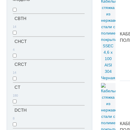
CBTH
14
КАБ
ПОЛИ
CHCT
4
CRCT
14
CT
180
DCTH
8
КАБ
ПОЛИ