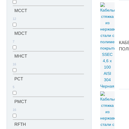
MCCT
12
MDCT
7
КАБ
ПОЛИ
MHCT
16
PCT
5
PMCT
16
RFTH