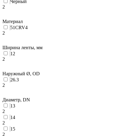
Черный
2
Материал
51CRV4
2
Ширина ленты, мм
12
2
Наружный Ø, OD
26.3
2
Диаметр, DN
13
2
14
2
15
2