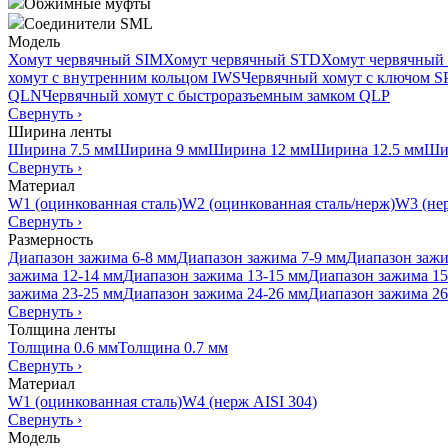
Обжимные муфты
Соединители SML
Модель
Хомут червячный SIM
Хомут червячный STD
Хомут червячный
хомут с внутренним кольцом IWS
Червячный хомут с ключом 
QLN
Червячный хомут с быстроразъемным замком QLP
Свернуть
›
Ширина ленты
Ширина 7.5 мм
Ширина 9 мм
Ширина 12 мм
Ширина 12.5 мм
Ши
Свернуть
›
Материал
W1 (оцинкованная сталь)
W2 (оцинкованная сталь/нерж)
W3 (нер
Свернуть
›
Размерность
Диапазон зажима 6-8 мм
Диапазон зажима 7-9 мм
Диапазон зажи
зажима 12-14 мм
Диапазон зажима 13-15 мм
Диапазон зажима 15
зажима 23-25 мм
Диапазон зажима 24-26 мм
Диапазон зажима 26
Свернуть
›
Толщина ленты
Толщина 0.6 мм
Толщина 0.7 мм
Свернуть
›
Материал
W1 (оцинкованная сталь)
W4 (нерж AISI 304)
Свернуть
›
Модель