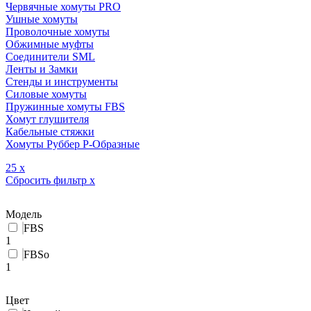
Червячные хомуты PRO
Ушные хомуты
Проволочные хомуты
Обжимные муфты
Соединители SML
Ленты и Замки
Стенды и инструменты
Силовые хомуты
Пружинные хомуты FBS
Хомут глушителя
Кабельные стяжки
Хомуты Руббер Р-Образные
25
x
Сбросить фильтр
x
Модель
FBS
1
FBSo
1
Цвет