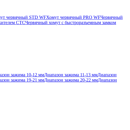
ут червячный STD WF
Хомут червячный PRO WF
Червячный
яжителем CTC
Червячный хомут с быстроразъемным замком
азон зажима 10-12 мм
Диапазон зажима 11-13 мм
Диапазон
азон зажима 19-21 мм
Диапазон зажима 20-22 мм
Диапазон