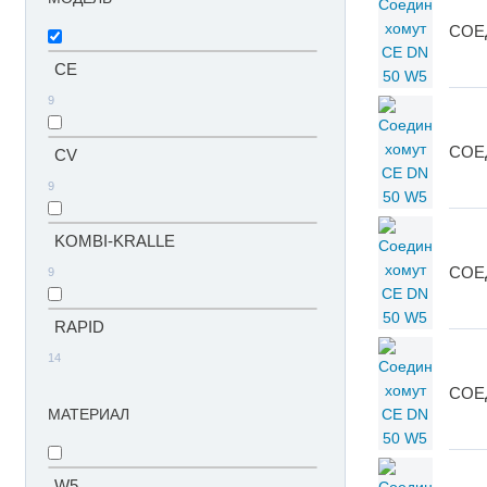
СОЕ
CE
9
СОЕ
CV
9
KOMBI-KRALLE
СОЕ
9
RAPID
14
СОЕ
МАТЕРИАЛ
W5