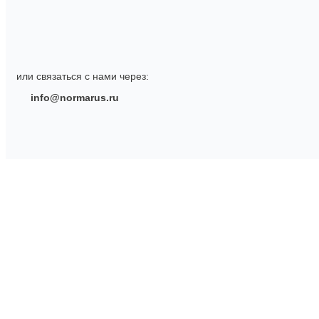
или связаться с нами через:
info@normarus.ru
О компании
О нас
Документация
Доставка