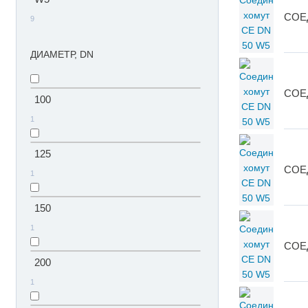
СОЕ
9
ДИАМЕТР, DN
СОЕ
100
1
125
СОЕ
1
150
1
СОЕ
200
1