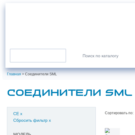
г. Санкт-Петербург
info@normarus.ru
8 (800) 350-98-09
Пн-Пт: 9.00-17.30
Каталог продукции
Искать:
Главная
>
Соединители SML
СОЕДИНИТЕЛИ SML
Сортировать по:
CE
x
Сбросить фильтр
x
МОДЕЛЬ