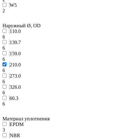
W5
2
Наружный Ø, OD
110.0
6
139.7
6
159.0
6
210.0
6
273.0
6
326.0
6
60.3
6
Материал уплотнения
EPDM
3
NBR