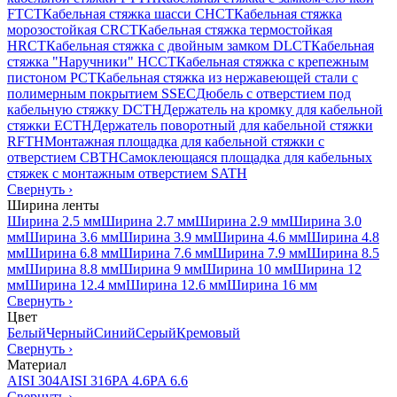
FTCT
Кабельная стяжка шасси CHCT
Кабельная стяжка
морозостойкая CRCT
Кабельная стяжка термостойкая
HRCT
Кабельная стяжка с двойным замком DLCT
Кабельная
стяжка "Наручники" HCCT
Кабельная стяжка с крепежным
пистоном PCT
Кабельная стяжка из нержавеющей стали с
полимерным покрытием SSEC
Дюбель с отверстием под
кабельную стяжку DCTH
Держатель на кромку для кабельной
стяжки ECTH
Держатель поворотный для кабельной стяжки
RFTH
Монтажная площадка для кабельной стяжки с
отверстием CBTH
Самоклеющаяся площадка для кабельных
стяжек с монтажным отверстием SATH
Свернуть
›
Ширина ленты
Ширина 2.5 мм
Ширина 2.7 мм
Ширина 2.9 мм
Ширина 3.0
мм
Ширина 3.6 мм
Ширина 3.9 мм
Ширина 4.6 мм
Ширина 4.8
мм
Ширина 6.8 мм
Ширина 7.6 мм
Ширина 7.9 мм
Ширина 8.5
мм
Ширина 8.8 мм
Ширина 9 мм
Ширина 10 мм
Ширина 12
мм
Ширина 12.4 мм
Ширина 12.6 мм
Ширина 16 мм
Свернуть
›
Цвет
Белый
Черный
Синий
Серый
Кремовый
Свернуть
›
Материал
AISI 304
AISI 316
PA 4.6
PA 6.6
Свернуть
›