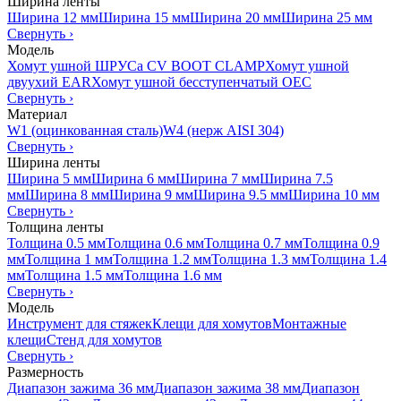
Ширина ленты
Ширина 12 мм
Ширина 15 мм
Ширина 20 мм
Ширина 25 мм
Свернуть
›
Модель
Хомут ушной ШРУСа CV BOOT CLAMP
Хомут ушной
двуухий EAR
Хомут ушной бесступенчатый OEC
Свернуть
›
Материал
W1 (оцинкованная сталь)
W4 (нерж AISI 304)
Свернуть
›
Ширина ленты
Ширина 5 мм
Ширина 6 мм
Ширина 7 мм
Ширина 7.5
мм
Ширина 8 мм
Ширина 9 мм
Ширина 9.5 мм
Ширина 10 мм
Свернуть
›
Толщина ленты
Толщина 0.5 мм
Толщина 0.6 мм
Толщина 0.7 мм
Толщина 0.9
мм
Толщина 1 мм
Толщина 1.2 мм
Толщина 1.3 мм
Толщина 1.4
мм
Толщина 1.5 мм
Толщина 1.6 мм
Свернуть
›
Модель
Инструмент для стяжек
Клещи для хомутов
Монтажные
клещи
Стенд для хомутов
Свернуть
›
Размерность
Диапазон зажима 36 мм
Диапазон зажима 38 мм
Диапазон