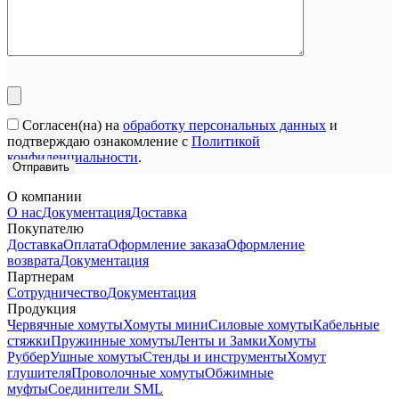
Согласен(на) на
обработку персональных данных
и
подтверждаю ознакомление с
Политикой
конфиденциальности
.
О компании
О нас
Документация
Доставка
Покупателю
Доставка
Оплата
Оформление заказа
Оформление
возврата
Документация
Партнерам
Сотрудничество
Документация
Продукция
Червячные хомуты
Хомуты мини
Силовые хомуты
Кабельные
стяжки
Пружинные хомуты
Ленты и Замки
Хомуты
Руббер
Ушные хомуты
Стенды и инструменты
Хомут
глушителя
Проволочные хомуты
Обжимные
муфты
Соединители SML