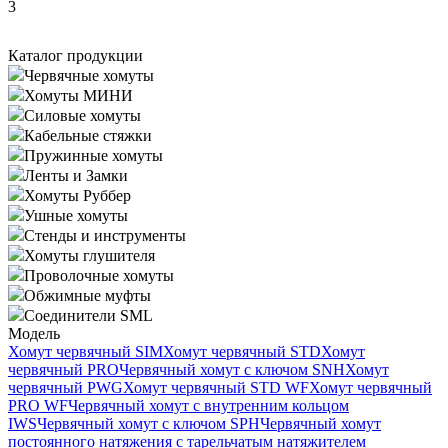
3
Каталог продукции
Червячные хомуты
Хомуты МИНИ
Силовые хомуты
Кабельные стяжки
Пружинные хомуты
Ленты и Замки
Хомуты Руббер
Ушные хомуты
Стенды и инструменты
Хомуты глушителя
Проволочные хомуты
Обжимные муфты
Соединители SML
Модель
Хомут червячный SIM
Хомут червячный STD
Хомут
червячный PRO
Червячный хомут с ключом SNH
Хомут
червячный PWG
Хомут червячный STD WF
Хомут червячный
PRO WF
Червячный хомут с внутренним кольцом
IWS
Червячный хомут с ключом SPH
Червячный хомут
постоянного натяжения с тарельчатым натяжителем