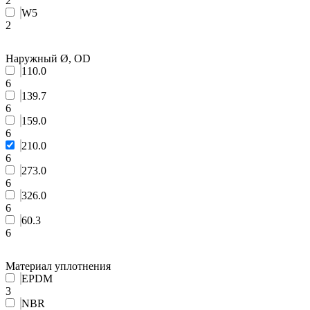
2
W5
2
Наружный Ø, OD
110.0
6
139.7
6
159.0
6
210.0
6
273.0
6
326.0
6
60.3
6
Материал уплотнения
EPDM
3
NBR