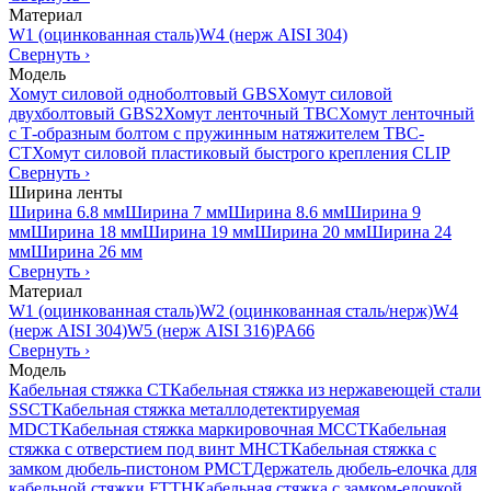
Материал
W1 (оцинкованная сталь)
W4 (нерж AISI 304)
Свернуть
›
Модель
Хомут силовой одноболтовый GBS
Хомут силовой
двухболтовый GBS2
Хомут ленточный TBC
Хомут ленточный
с Т-образным болтом с пружинным натяжителем TBC-
CT
Хомут силовой пластиковый быстрого крепления CLIP
Свернуть
›
Ширина ленты
Ширина 6.8 мм
Ширина 7 мм
Ширина 8.6 мм
Ширина 9
мм
Ширина 18 мм
Ширина 19 мм
Ширина 20 мм
Ширина 24
мм
Ширина 26 мм
Свернуть
›
Материал
W1 (оцинкованная сталь)
W2 (оцинкованная сталь/нерж)
W4
(нерж AISI 304)
W5 (нерж AISI 316)
PA66
Свернуть
›
Модель
Кабельная стяжка CT
Кабельная стяжка из нержавеющей стали
SSCT
Кабельная стяжка металлодетектируемая
MDCT
Кабельная стяжка маркировочная MCCT
Кабельная
стяжка с отверстием под винт MHCT
Кабельная стяжка с
замком дюбель-пистоном PMCT
Держатель дюбель-елочка для
кабельной стяжки FTTH
Кабельная стяжка c замком-елочкой