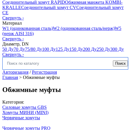
Соединительный хомут RAPID
Обжимная манжета KOMBI-
KRALLE
Соединительный хомут CV
Соединительный хомут
CE
Свернуть
›
Материал
W1 (оцинкованная сталь)
W2 (оцинкованная сталь/нерж)
W5
(нерж AISI 316)
Свернуть
›
Диаметр, DN
50 Ду
70 Ду
75/80 Ду
100 Ду
125 Ду
150 Ду
200 Ду
250 Ду
300 Ду
Свернуть
›
Поиск
Искать:
Авторизация
/
Регистрация
Главная
>
Обжимные муфты
Обжимные муфты
Категория:
Силовые хомуты GBS
Хомуты МИНИ (MINI)
Червячные хомуты
Червячные хомуты PRO