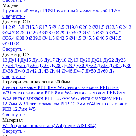
Модель
Пружинный хомут FBS
Пружинный хомут с чекой FBSo
Свернуть
›
Диаметр, OD
14.2 Ø
15.8 Ø
16.5 Ø
17.5 Ø
18.5 Ø
19.0 Ø
20.2 Ø
21.5 Ø
22.5 Ø
24.2
Ø
24.7 Ø
26.0 Ø
26.3 Ø
28.0 Ø
29.0 Ø
30.2 Ø
31.5 Ø
32.5 Ø
34.5
Ø
36.4 Ø
38.0 Ø
39.0 Ø
41.5 Ø
42.5 Ø
44.5 Ø
45.5 Ø
46.5 Ø
48.5
Ø
50.0 Ø
Свернуть
›
Диаметр, DN
13 Ду
14 Ду
15 Ду
16 Ду
17 Ду
18 Ду
19 Ду
20 Ду
21 Ду
22 Ду
23
Ду
24 Ду
25 Ду
26 Ду
27 Ду
28 Ду
29 Ду
30 Ду
32 Ду
33 Ду
35 Ду
36
Ду
38 Ду
40 Ду
42 Ду
43 Ду
44 Ду
46 Ду
47 Ду
50 Ду
60 Ду
Свернуть
›
Перфорированная лента 3000мм
Лента с замкаом PEB 8мм W2
Лента с замкаом PEB 8мм
W3
Лента с замкаом PEB 8мм W4
Лента с замкаом PEB 8мм
W5
Лента с замкаом PEB 12.7мм W2
Лента с замкаом PEB
12.7мм W3
Лента с замкаом PEB 12.7мм W4
Лента с замкаом
PEB 12.7мм W5
Свернуть
›
Материал
W1 (оцинкованная сталь)
W4 (нерж AISI 304)
Свернуть
›