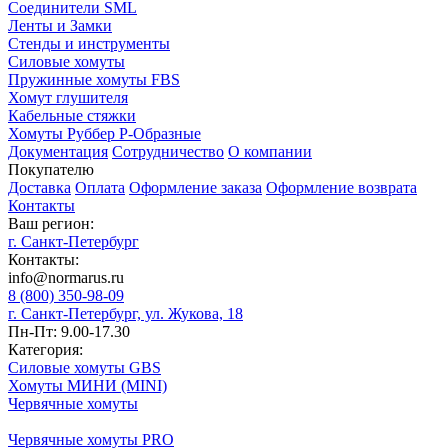
Соединители SML
Ленты и Замки
Стенды и инструменты
Силовые хомуты
Пружинные хомуты FBS
Хомут глушителя
Кабельные стяжки
Хомуты Руббер Р-Образные
Документация
Сотрудничество
О компании
Покупателю
Доставка
Оплата
Оформление заказа
Оформление возврата
Контакты
Ваш регион:
г. Санкт-Петербург
Контакты:
info@normarus.ru
8 (800) 350-98-09
г. Санкт-Петербург, ул. Жукова, 18
Пн-Пт: 9.00-17.30
Категория:
Силовые хомуты GBS
Хомуты МИНИ (MINI)
Червячные хомуты
Червячные хомуты PRO