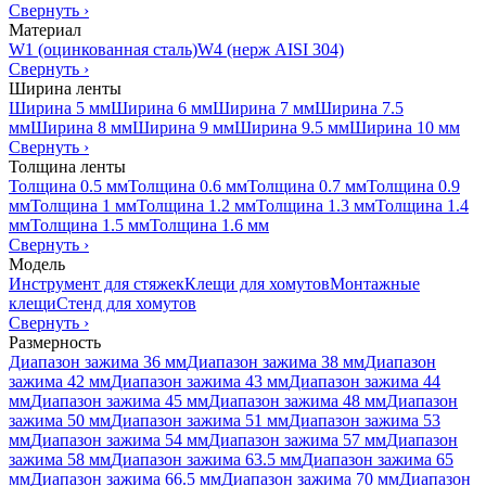
Свернуть
›
Материал
W1 (оцинкованная сталь)
W4 (нерж AISI 304)
Свернуть
›
Ширина ленты
Ширина 5 мм
Ширина 6 мм
Ширина 7 мм
Ширина 7.5
мм
Ширина 8 мм
Ширина 9 мм
Ширина 9.5 мм
Ширина 10 мм
Свернуть
›
Толщина ленты
Толщина 0.5 мм
Толщина 0.6 мм
Толщина 0.7 мм
Толщина 0.9
мм
Толщина 1 мм
Толщина 1.2 мм
Толщина 1.3 мм
Толщина 1.4
мм
Толщина 1.5 мм
Толщина 1.6 мм
Свернуть
›
Модель
Инструмент для стяжек
Клещи для хомутов
Монтажные
клещи
Стенд для хомутов
Свернуть
›
Размерность
Диапазон зажима 36 мм
Диапазон зажима 38 мм
Диапазон
зажима 42 мм
Диапазон зажима 43 мм
Диапазон зажима 44
мм
Диапазон зажима 45 мм
Диапазон зажима 48 мм
Диапазон
зажима 50 мм
Диапазон зажима 51 мм
Диапазон зажима 53
мм
Диапазон зажима 54 мм
Диапазон зажима 57 мм
Диапазон
зажима 58 мм
Диапазон зажима 63.5 мм
Диапазон зажима 65
мм
Диапазон зажима 66.5 мм
Диапазон зажима 70 мм
Диапазон