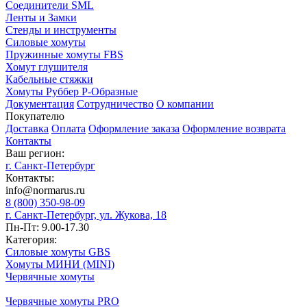
Соединители SML
Ленты и Замки
Стенды и инструменты
Силовые хомуты
Пружинные хомуты FBS
Хомут глушителя
Кабельные стяжки
Хомуты Руббер Р-Образные
Документация
Сотрудничество
О компании
Покупателю
Доставка
Оплата
Оформление заказа
Оформление возврата
Контакты
Ваш регион:
г. Санкт-Петербург
Контакты:
info@normarus.ru
8 (800) 350-98-09
г. Санкт-Петербург, ул. Жукова, 18
Пн-Пт: 9.00-17.30
Категория:
Силовые хомуты GBS
Хомуты МИНИ (MINI)
Червячные хомуты
Червячные хомуты PRO