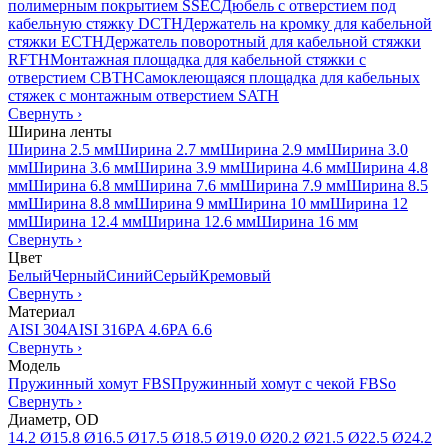
полимерным покрытием SSEC
Дюбель с отверстием под
кабельную стяжку DCTH
Держатель на кромку для кабельной
стяжки ECTH
Держатель поворотный для кабельной стяжки
RFTH
Монтажная площадка для кабельной стяжки с
отверстием CBTH
Самоклеющаяся площадка для кабельных
стяжек с монтажным отверстием SATH
Свернуть
›
Ширина ленты
Ширина 2.5 мм
Ширина 2.7 мм
Ширина 2.9 мм
Ширина 3.0
мм
Ширина 3.6 мм
Ширина 3.9 мм
Ширина 4.6 мм
Ширина 4.8
мм
Ширина 6.8 мм
Ширина 7.6 мм
Ширина 7.9 мм
Ширина 8.5
мм
Ширина 8.8 мм
Ширина 9 мм
Ширина 10 мм
Ширина 12
мм
Ширина 12.4 мм
Ширина 12.6 мм
Ширина 16 мм
Свернуть
›
Цвет
Белый
Черный
Синий
Серый
Кремовый
Свернуть
›
Материал
AISI 304
AISI 316
PA 4.6
PA 6.6
Свернуть
›
Модель
Пружинный хомут FBS
Пружинный хомут с чекой FBSo
Свернуть
›
Диаметр, OD
14.2 Ø
15.8 Ø
16.5 Ø
17.5 Ø
18.5 Ø
19.0 Ø
20.2 Ø
21.5 Ø
22.5 Ø
24.2