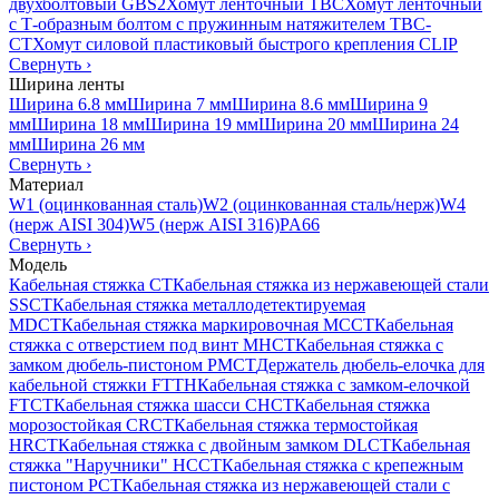
двухболтовый GBS2
Хомут ленточный TBC
Хомут ленточный
с Т-образным болтом с пружинным натяжителем TBC-
CT
Хомут силовой пластиковый быстрого крепления CLIP
Свернуть
›
Ширина ленты
Ширина 6.8 мм
Ширина 7 мм
Ширина 8.6 мм
Ширина 9
мм
Ширина 18 мм
Ширина 19 мм
Ширина 20 мм
Ширина 24
мм
Ширина 26 мм
Свернуть
›
Материал
W1 (оцинкованная сталь)
W2 (оцинкованная сталь/нерж)
W4
(нерж AISI 304)
W5 (нерж AISI 316)
PA66
Свернуть
›
Модель
Кабельная стяжка CT
Кабельная стяжка из нержавеющей стали
SSCT
Кабельная стяжка металлодетектируемая
MDCT
Кабельная стяжка маркировочная MCCT
Кабельная
стяжка с отверстием под винт MHCT
Кабельная стяжка с
замком дюбель-пистоном PMCT
Держатель дюбель-елочка для
кабельной стяжки FTTH
Кабельная стяжка c замком-елочкой
FTCT
Кабельная стяжка шасси CHCT
Кабельная стяжка
морозостойкая CRCT
Кабельная стяжка термостойкая
HRCT
Кабельная стяжка с двойным замком DLCT
Кабельная
стяжка "Наручники" HCCT
Кабельная стяжка с крепежным
пистоном PCT
Кабельная стяжка из нержавеющей стали с