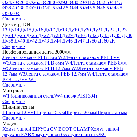
Ø
24.7 Ø
26.0 Ø
26.3 Ø
28.0 Ø
29.0 Ø
30.2 Ø
31.5 Ø
32.5 Ø
34.5
Ø
36.4 Ø
38.0 Ø
39.0 Ø
41.5 Ø
42.5 Ø
44.5 Ø
45.5 Ø
46.5 Ø
48.5
Ø
50.0 Ø
Свернуть
›
Диаметр, DN
13 Ду
14 Ду
15 Ду
16 Ду
17 Ду
18 Ду
19 Ду
20 Ду
21 Ду
22 Ду
23
Ду
24 Ду
25 Ду
26 Ду
27 Ду
28 Ду
29 Ду
30 Ду
32 Ду
33 Ду
35 Ду
36
Ду
38 Ду
40 Ду
42 Ду
43 Ду
44 Ду
46 Ду
47 Ду
50 Ду
60 Ду
Свернуть
›
Перфорированная лента 3000мм
Лента с замкаом PEB 8мм W2
Лента с замкаом PEB 8мм
W3
Лента с замкаом PEB 8мм W4
Лента с замкаом PEB 8мм
W5
Лента с замкаом PEB 12.7мм W2
Лента с замкаом PEB
12.7мм W3
Лента с замкаом PEB 12.7мм W4
Лента с замкаом
PEB 12.7мм W5
Свернуть
›
Материал
W1 (оцинкованная сталь)
W4 (нерж AISI 304)
Свернуть
›
Ширина ленты
Ширина 12 мм
Ширина 15 мм
Ширина 20 мм
Ширина 25 мм
Свернуть
›
Модель
Хомут ушной ШРУСа CV BOOT CLAMP
Хомут ушной
двуухий EAR
Хомут ушной бесступенчатый OEC