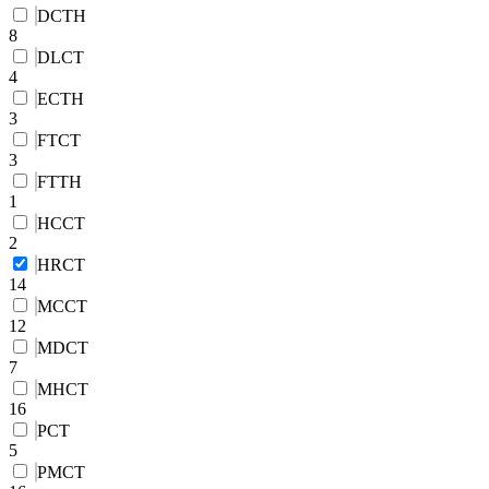
DCTH
8
DLCT
4
ECTH
3
FTCT
3
FTTH
1
HCCT
2
HRCT
14
MCCT
12
MDCT
7
MHCT
16
PCT
5
PMCT