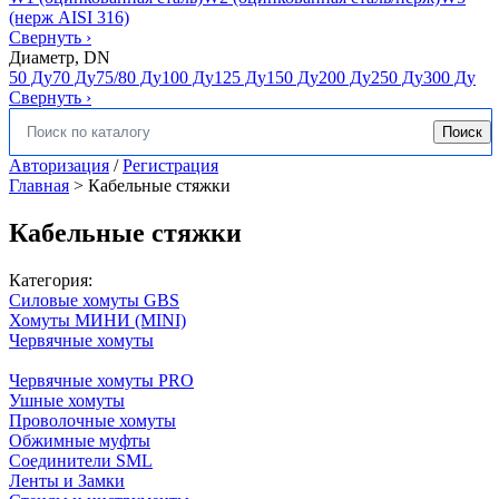
(нерж AISI 316)
Свернуть
›
Диаметр, DN
50 Ду
70 Ду
75/80 Ду
100 Ду
125 Ду
150 Ду
200 Ду
250 Ду
300 Ду
Свернуть
›
Поиск
Искать:
Авторизация
/
Регистрация
Главная
>
Кабельные стяжки
Кабельные стяжки
Категория:
Силовые хомуты GBS
Хомуты МИНИ (MINI)
Червячные хомуты
Червячные хомуты PRO
Ушные хомуты
Проволочные хомуты
Обжимные муфты
Соединители SML
Ленты и Замки