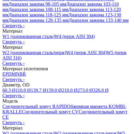
мм
Диапазон зажима 98-105 мм
Диапазон зажима 103-110
мм
Диапазон зажима 108-115 мм
Диапазон зажима 113-120
мм
Диапазон зажима 118-125 мм
Диапазон зажима 123-130
мм
Диапазон зажима 128-135 мм
Диапазон зажима 133-140 мм
Свернуть
›
Материал
W1 (оцинкованная сталь)
W4 (нерж AISI 304)
Свернуть
›
Материал
W2 (оцинкованная сталь/нерж)
W4 (нерж AISI 304)
W5 (нерж
AISI 316)
Свернуть
›
Материал уплотнения
EPDM
NBR
Свернуть
›
Диаметр, OD
60.3 Ø
110.0 Ø
139.7 Ø
159.0 Ø
210.0 Ø
273.0 Ø
326.0 Ø
Свернуть
›
Модель
Соединительный хомут RAPID
Обжимная манжета KOMBI-
KRALLE
Соединительный хомут CV
Соединительный хомут
CE
Свернуть
›
Материал
W1 (оцинкованная сталь)
W2 (оцинкованная сталь/нерж)
W5