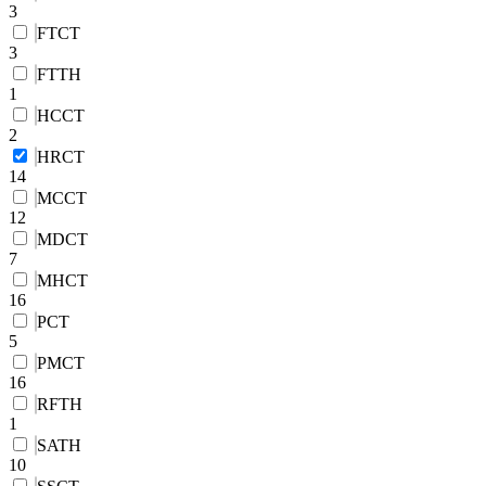
3
FTCT
3
FTTH
1
HCCT
2
HRCT
14
MCCT
12
MDCT
7
MHCT
16
PCT
5
PMCT
16
RFTH
1
SATH
10