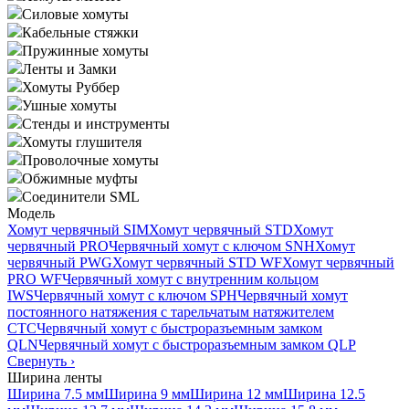
Силовые хомуты
Кабельные стяжки
Пружинные хомуты
Ленты и Замки
Хомуты Руббер
Ушные хомуты
Стенды и инструменты
Хомуты глушителя
Проволочные хомуты
Обжимные муфты
Соединители SML
Модель
Хомут червячный SIM
Хомут червячный STD
Хомут
червячный PRO
Червячный хомут с ключом SNH
Хомут
червячный PWG
Хомут червячный STD WF
Хомут червячный
PRO WF
Червячный хомут с внутренним кольцом
IWS
Червячный хомут с ключом SPH
Червячный хомут
постоянного натяжения с тарельчатым натяжителем
CTC
Червячный хомут с быстроразъемным замком
QLN
Червячный хомут с быстроразъемным замком QLP
Свернуть
›
Ширина ленты
Ширина 7.5 мм
Ширина 9 мм
Ширина 12 мм
Ширина 12.5