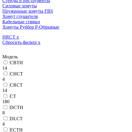
Стенды и инструменты
Силовые хомуты
Пружинные хомуты FBS
Хомут глушителя
Кабельные стяжки
Хомуты Руббер Р-Образные
HRCT
x
Сбросить фильтр
x
Модель
CBTH
14
CHCT
4
CRCT
14
CT
180
DCTH
8
DLCT
4
ECTH