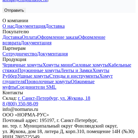
О компании
О нас
Документация
Доставка
Покупателю
Доставка
Оплата
Оформление заказа
Оформление
возврата
Документация
Партнерам
Сотрудничество
Документация
Продукция
Червячные хомуты
Хомуты мини
Силовые хомуты
Кабельные
стяжки
Пружинные хомуты
Ленты и Замки
Хомуты
Руббер
Ушные хомуты
Стенды и инструменты
Хомут
глушителя
Проволочные хомуты
Обжимные
муфты
Соединители SML
Контакты
Склад:
г. Санкт-Петербург, ул. Жукова, 18
8 (800) 350-98-09
info@normarus.ru
ООО «НОРМА-РУС»
Почтовый адрес: 195197, г. Санкт-Петербург,
вн. тер. г. Муниципальный округ Финляндский округ,
ул. Жукова, дом 18, литера Д, корп.310, помещение 14Н (№30)
ИНН 7805725549