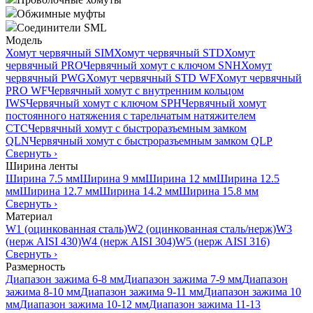
Обжимные муфты
Соединители SML
Модель
Хомут червячный SIM
Хомут червячный STD
Хомут
червячный PRO
Червячный хомут с ключом SNH
Хомут
червячный PWG
Хомут червячный STD WF
Хомут червячный
PRO WF
Червячный хомут с внутренним кольцом
IWS
Червячный хомут с ключом SPH
Червячный хомут
постоянного натяжения с тарельчатым натяжителем
CTC
Червячный хомут с быстроразъемным замком
QLN
Червячный хомут с быстроразъемным замком QLP
Свернуть
›
Ширина ленты
Ширина 7.5 мм
Ширина 9 мм
Ширина 12 мм
Ширина 12.5
мм
Ширина 12.7 мм
Ширина 14.2 мм
Ширина 15.8 мм
Свернуть
›
Материал
W1 (оцинкованная сталь)
W2 (оцинкованная сталь/нерж)
W3
(нерж AISI 430)
W4 (нерж AISI 304)
W5 (нерж AISI 316)
Свернуть
›
Размерность
Диапазон зажима 6-8 мм
Диапазон зажима 7-9 мм
Диапазон
зажима 8-10 мм
Диапазон зажима 9-11 мм
Диапазон зажима 10
мм
Диапазон зажима 10-12 мм
Диапазон зажима 11-13