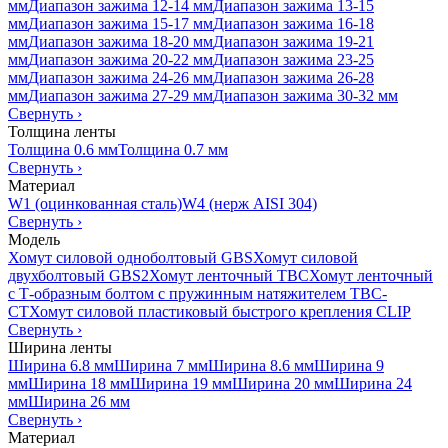
мм
Диапазон зажима 12-14 мм
Диапазон зажима 13-15
мм
Диапазон зажима 15-17 мм
Диапазон зажима 16-18
мм
Диапазон зажима 18-20 мм
Диапазон зажима 19-21
мм
Диапазон зажима 20-22 мм
Диапазон зажима 23-25
мм
Диапазон зажима 24-26 мм
Диапазон зажима 26-28
мм
Диапазон зажима 27-29 мм
Диапазон зажима 30-32 мм
Свернуть
›
Толщина ленты
Толщина 0.6 мм
Толщина 0.7 мм
Свернуть
›
Материал
W1 (оцинкованная сталь)
W4 (нерж AISI 304)
Свернуть
›
Модель
Хомут силовой одноболтовый GBS
Хомут силовой
двухболтовый GBS2
Хомут ленточный TBC
Хомут ленточный
с Т-образным болтом с пружинным натяжителем TBC-
CT
Хомут силовой пластиковый быстрого крепления CLIP
Свернуть
›
Ширина ленты
Ширина 6.8 мм
Ширина 7 мм
Ширина 8.6 мм
Ширина 9
мм
Ширина 18 мм
Ширина 19 мм
Ширина 20 мм
Ширина 24
мм
Ширина 26 мм
Свернуть
›
Материал