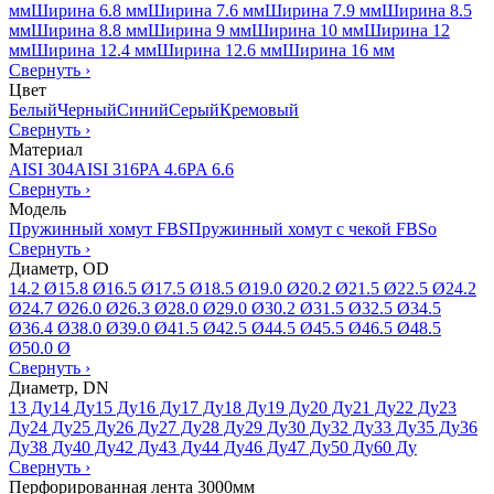
мм
Ширина 6.8 мм
Ширина 7.6 мм
Ширина 7.9 мм
Ширина 8.5
мм
Ширина 8.8 мм
Ширина 9 мм
Ширина 10 мм
Ширина 12
мм
Ширина 12.4 мм
Ширина 12.6 мм
Ширина 16 мм
Свернуть
›
Цвет
Белый
Черный
Синий
Серый
Кремовый
Свернуть
›
Материал
AISI 304
AISI 316
PA 4.6
PA 6.6
Свернуть
›
Модель
Пружинный хомут FBS
Пружинный хомут с чекой FBSo
Свернуть
›
Диаметр, OD
14.2 Ø
15.8 Ø
16.5 Ø
17.5 Ø
18.5 Ø
19.0 Ø
20.2 Ø
21.5 Ø
22.5 Ø
24.2
Ø
24.7 Ø
26.0 Ø
26.3 Ø
28.0 Ø
29.0 Ø
30.2 Ø
31.5 Ø
32.5 Ø
34.5
Ø
36.4 Ø
38.0 Ø
39.0 Ø
41.5 Ø
42.5 Ø
44.5 Ø
45.5 Ø
46.5 Ø
48.5
Ø
50.0 Ø
Свернуть
›
Диаметр, DN
13 Ду
14 Ду
15 Ду
16 Ду
17 Ду
18 Ду
19 Ду
20 Ду
21 Ду
22 Ду
23
Ду
24 Ду
25 Ду
26 Ду
27 Ду
28 Ду
29 Ду
30 Ду
32 Ду
33 Ду
35 Ду
36
Ду
38 Ду
40 Ду
42 Ду
43 Ду
44 Ду
46 Ду
47 Ду
50 Ду
60 Ду
Свернуть
›
Перфорированная лента 3000мм