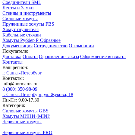
Соединители SML
Ленты и Замки
Стенды и инструменты
Силовые хомуты
Пружинные хомуты FBS
Хомут глушителя
Кабельные стяжки
Хомуты Руббер Р-Образные
Документация
Сотрудничество
О компании
Покупателю
Доставка
Оплата
Оформление заказа
Оформление возврата
Контакты
Ваш регион:
г. Санкт-Петербург
Контакты:
info@normarus.ru
8 (800) 350-98-09
г. Санкт-Петербург, ул. Жукова, 18
Пн-Пт: 9.00-17.30
Категория:
Силовые хомуты GBS
Хомуты МИНИ (MINI)
Червячные хомуты
Червячные хомуты PRO