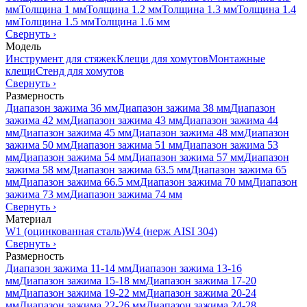
мм
Толщина 1 мм
Толщина 1.2 мм
Толщина 1.3 мм
Толщина 1.4
мм
Толщина 1.5 мм
Толщина 1.6 мм
Свернуть
›
Модель
Инструмент для стяжек
Клещи для хомутов
Монтажные
клещи
Стенд для хомутов
Свернуть
›
Размерность
Диапазон зажима 36 мм
Диапазон зажима 38 мм
Диапазон
зажима 42 мм
Диапазон зажима 43 мм
Диапазон зажима 44
мм
Диапазон зажима 45 мм
Диапазон зажима 48 мм
Диапазон
зажима 50 мм
Диапазон зажима 51 мм
Диапазон зажима 53
мм
Диапазон зажима 54 мм
Диапазон зажима 57 мм
Диапазон
зажима 58 мм
Диапазон зажима 63.5 мм
Диапазон зажима 65
мм
Диапазон зажима 66.5 мм
Диапазон зажима 70 мм
Диапазон
зажима 73 мм
Диапазон зажима 74 мм
Свернуть
›
Материал
W1 (оцинкованная сталь)
W4 (нерж AISI 304)
Свернуть
›
Размерность
Диапазон зажима 11-14 мм
Диапазон зажима 13-16
мм
Диапазон зажима 15-18 мм
Диапазон зажима 17-20
мм
Диапазон зажима 19-22 мм
Диапазон зажима 20-24
мм
Диапазон зажима 22-26 мм
Диапазон зажима 24-28