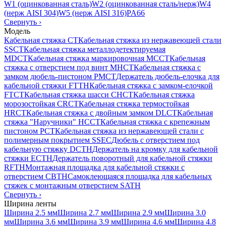
W1 (оцинкованная сталь)
W2 (оцинкованная сталь/нерж)
W4
(нерж AISI 304)
W5 (нерж AISI 316)
PA66
Свернуть
›
Модель
Кабельная стяжка CT
Кабельная стяжка из нержавеющей стали
SSCT
Кабельная стяжка металлодетектируемая
MDCT
Кабельная стяжка маркировочная MCCT
Кабельная
стяжка с отверстием под винт MHCT
Кабельная стяжка с
замком дюбель-пистоном PMCT
Держатель дюбель-елочка для
кабельной стяжки FTTH
Кабельная стяжка c замком-елочкой
FTCT
Кабельная стяжка шасси CHCT
Кабельная стяжка
морозостойкая CRCT
Кабельная стяжка термостойкая
HRCT
Кабельная стяжка с двойным замком DLCT
Кабельная
стяжка "Наручники" HCCT
Кабельная стяжка с крепежным
пистоном PCT
Кабельная стяжка из нержавеющей стали с
полимерным покрытием SSEC
Дюбель с отверстием под
кабельную стяжку DCTH
Держатель на кромку для кабельной
стяжки ECTH
Держатель поворотный для кабельной стяжки
RFTH
Монтажная площадка для кабельной стяжки с
отверстием CBTH
Самоклеющаяся площадка для кабельных
стяжек с монтажным отверстием SATH
Свернуть
›
Ширина ленты
Ширина 2.5 мм
Ширина 2.7 мм
Ширина 2.9 мм
Ширина 3.0
мм
Ширина 3.6 мм
Ширина 3.9 мм
Ширина 4.6 мм
Ширина 4.8