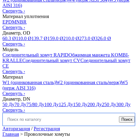
AISI 316)
Свернуть
›
Материал уплотнения
EPDM
NBR
Свернуть
›
Диаметр, OD
60.3 Ø
110.0 Ø
139.7 Ø
159.0 Ø
210.0 Ø
273.0 Ø
326.0 Ø
Свернуть
›
Модель
Соединительный хомут RAPID
Обжимная манжета KOMBI-
KRALLE
Соединительный хомут CV
Соединительный хомут
CE
Свернуть
›
Материал
W1 (оцинкованная сталь)
W2 (оцинкованная сталь/нерж)
W5
(нерж AISI 316)
Свернуть
›
Диаметр, DN
50 Ду
70 Ду
75/80 Ду
100 Ду
125 Ду
150 Ду
200 Ду
250 Ду
300 Ду
Свернуть
›
Поиск
Искать:
Авторизация
/
Регистрация
Главная
>
Проволочные хомуты