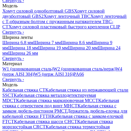
Свернуть
›
Модель
Хомут силовой одноболтовый GBS
Хомут силовой
двухболтовый GBS2
Хомут ленточный TBC
Хомут ленточный
с Т-образным болтом с пружинным натяжителем TBC-
CT
Хомут силовой пластиковый быстрого крепления CLIP
Свернуть
›
Ширина ленты
Ширина 6.8 мм
Ширина 7 мм
Ширина 8.6 мм
Ширина 9
мм
Ширина 18 мм
Ширина 19 мм
Ширина 20 мм
Ширина 24
мм
Ширина 26 мм
Свернуть
›
Материал
W1 (оцинкованная сталь)
W2 (оцинкованная сталь/нерж)
W4
(нерж AISI 304)
W5 (нерж AISI 316)
PA66
Свернуть
›
Модель
Кабельная стяжка CT
Кабельная стяжка из нержавеющей стали
SSCT
Кабельная стяжка металлодетектируемая
MDCT
Кабельная стяжка маркировочная MCCT
Кабельная
стяжка с отверстием под винт MHCT
Кабельная стяжка с
замком дюбель-пистоном PMCT
Держатель дюбель-елочка для
кабельной стяжки FTTH
Кабельная стяжка c замком-елочкой
FTCT
Кабельная стяжка шасси CHCT
Кабельная стяжка
морозостойкая CRCT
Кабельная стяжка термостойкая