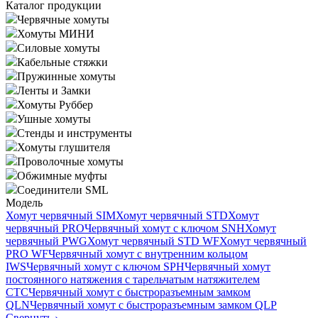
Каталог продукции
Червячные хомуты
Хомуты МИНИ
Силовые хомуты
Кабельные стяжки
Пружинные хомуты
Ленты и Замки
Хомуты Руббер
Ушные хомуты
Стенды и инструменты
Хомуты глушителя
Проволочные хомуты
Обжимные муфты
Соединители SML
Модель
Хомут червячный SIM
Хомут червячный STD
Хомут
червячный PRO
Червячный хомут с ключом SNH
Хомут
червячный PWG
Хомут червячный STD WF
Хомут червячный
PRO WF
Червячный хомут с внутренним кольцом
IWS
Червячный хомут с ключом SPH
Червячный хомут
постоянного натяжения с тарельчатым натяжителем
CTC
Червячный хомут с быстроразъемным замком
QLN
Червячный хомут с быстроразъемным замком QLP
Свернуть
›