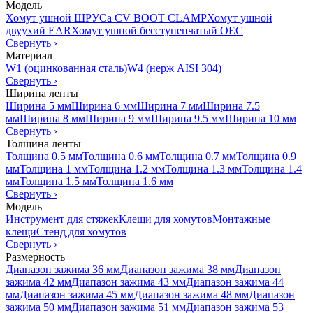
Модель
Хомут ушной ШРУСа CV BOOT CLAMP
Хомут ушной
двуухий EAR
Хомут ушной бесступенчатый OEC
Свернуть
›
Материал
W1 (оцинкованная сталь)
W4 (нерж AISI 304)
Свернуть
›
Ширина ленты
Ширина 5 мм
Ширина 6 мм
Ширина 7 мм
Ширина 7.5
мм
Ширина 8 мм
Ширина 9 мм
Ширина 9.5 мм
Ширина 10 мм
Свернуть
›
Толщина ленты
Толщина 0.5 мм
Толщина 0.6 мм
Толщина 0.7 мм
Толщина 0.9
мм
Толщина 1 мм
Толщина 1.2 мм
Толщина 1.3 мм
Толщина 1.4
мм
Толщина 1.5 мм
Толщина 1.6 мм
Свернуть
›
Модель
Инструмент для стяжек
Клещи для хомутов
Монтажные
клещи
Стенд для хомутов
Свернуть
›
Размерность
Диапазон зажима 36 мм
Диапазон зажима 38 мм
Диапазон
зажима 42 мм
Диапазон зажима 43 мм
Диапазон зажима 44
мм
Диапазон зажима 45 мм
Диапазон зажима 48 мм
Диапазон
зажима 50 мм
Диапазон зажима 51 мм
Диапазон зажима 53