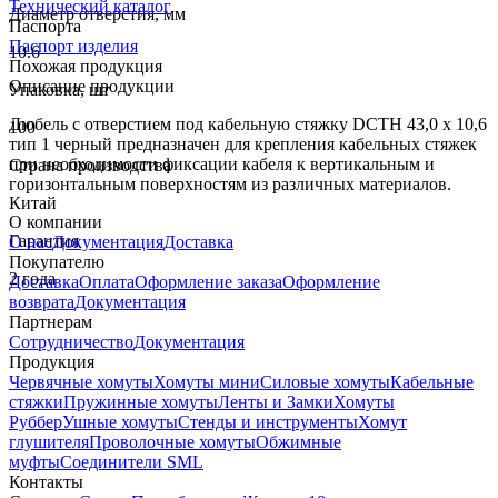
Технический каталог
Диаметр отверстия, мм
Паспорта
Паспорт изделия
10.6
Похожая продукция
Описание продукции
Упаковка, шт
Дюбель с отверстием под кабельную стяжку DCTH 43,0 x 10,6
100
тип 1 черный предназначен для крепления кабельных стяжек
при необходимости фиксации кабеля к вертикальным и
Страна производства
горизонтальным поверхностям из различных материалов.
Китай
О компании
Гарантия
О нас
Документация
Доставка
Покупателю
2 года
Доставка
Оплата
Оформление заказа
Оформление
возврата
Документация
Партнерам
Сотрудничество
Документация
Продукция
Червячные хомуты
Хомуты мини
Силовые хомуты
Кабельные
стяжки
Пружинные хомуты
Ленты и Замки
Хомуты
Руббер
Ушные хомуты
Стенды и инструменты
Хомут
глушителя
Проволочные хомуты
Обжимные
муфты
Соединители SML
Контакты