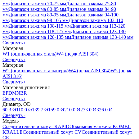
мм
Диапазон зажима 70-75 мм
Диапазон зажима 75-80
мм
Диапазон зажима 80-85 мм
Диапазон зажима 84-90
мм
Диапазон зажима 89-95 мм
Диапазон зажима 94-100
мм
Диапазон зажима 98-105 мм
Диапазон зажима 103-110
мм
Диапазон зажима 108-115 мм
Диапазон зажима 113-120
мм
Диапазон зажима 118-125 мм
Диапазон зажима 123-130
мм
Диапазон зажима 128-135 мм
Диапазон зажима 133-140 мм
Свернуть
›
Материал
W1 (оцинкованная сталь)
W4 (нерж AISI 304)
Свернуть
›
Материал
W2 (оцинкованная сталь/нерж)
W4 (нерж AISI 304)
W5 (нерж
AISI 316)
Свернуть
›
Материал уплотнения
EPDM
NBR
Свернуть
›
Диаметр, OD
60.3 Ø
110.0 Ø
139.7 Ø
159.0 Ø
210.0 Ø
273.0 Ø
326.0 Ø
Свернуть
›
Модель
Соединительный хомут RAPID
Обжимная манжета KOMBI-
KRALLE
Соединительный хомут CV
Соединительный хомут
CE