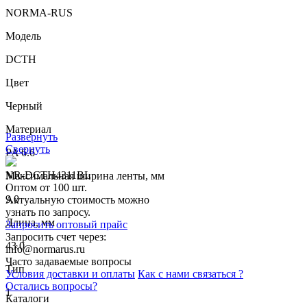
NORMA-RUS
Модель
DCTH
Цвет
Черный
Материал
Развернуть
Свернуть
PA 6.6
NR-DCTH4311BL
Максимальная ширина ленты, мм
Оптом от 100 шт.
9.0
Актуальную стоимость можно
узнать по запросу.
Длина, мм
Запросить оптовый прайс
Запросить счет через:
43.0
info@normarus.ru
Часто задаваемые вопросы
Тип
Условия доставки и оплаты
Как с нами связаться ?
Остались вопросы?
1
Каталоги