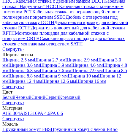
HRCT
Кабельная стяжка с двойным замком DLCT
Кабельная
стяжка "Наручники" HCCT
Кабельная стяжка с крепежным
пистоном PCT
Кабельная стяжка из нержавеющей стали с
полимерным покрытием SSEC
Дюбель с отверстием под
кабельную стяжку DCTH
Держатель на кромку для кабельной
стяжки ECTH
Держатель поворотный для кабельной стяжки
RFTH
Монтажная площадка для кабельной стяжки с
отверстием CBTH
Самоклеющаяся площадка для кабельных
стяжек с монтажным отверстием SATH
Свернуть
›
Ширина ленты
Ширина 2.5 мм
Ширина 2.7 мм
Ширина 2.9 мм
Ширина 3.0
мм
Ширина 3.6 мм
Ширина 3.9 мм
Ширина 4.6 мм
Ширина 4.8
мм
Ширина 6.8 мм
Ширина 7.6 мм
Ширина 7.9 мм
Ширина 8.5
мм
Ширина 8.8 мм
Ширина 9 мм
Ширина 10 мм
Ширина 12
мм
Ширина 12.4 мм
Ширина 12.6 мм
Ширина 16 мм
Свернуть
›
Цвет
Белый
Черный
Синий
Серый
Кремовый
Свернуть
›
Материал
AISI 304
AISI 316
PA 4.6
PA 6.6
Свернуть
›
Модель
Пружинный хомут FBS
Пружинный хомут с чекой FBSo