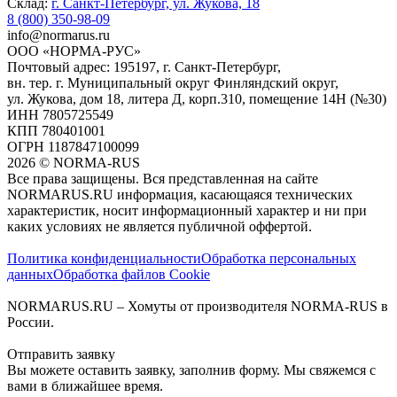
Склад:
г. Санкт-Петербург, ул. Жукова, 18
8 (800) 350-98-09
info@normarus.ru
ООО «НОРМА-РУС»
Почтовый адрес: 195197, г. Санкт-Петербург,
вн. тер. г. Муниципальный округ Финляндский округ,
ул. Жукова, дом 18, литера Д, корп.310, помещение 14Н (№30)
ИНН 7805725549
КПП 780401001
ОГРН 1187847100099
2026
©
NORMA-RUS
Все права защищены. Вся представленная на сайте
NORMARUS.RU информация, касающаяся технических
характеристик, носит информационный характер и ни при
каких условиях не является публичной оффертой.‍
Политика конфиденциальности
Обработка персональных
данных
Обработка файлов Cookie
NORMARUS.RU – Хомуты от производителя NORMA-RUS в
России.
Отправить заявку
Вы можете оставить заявку, заполнив форму. Мы свяжемся с
вами в ближайшее время.