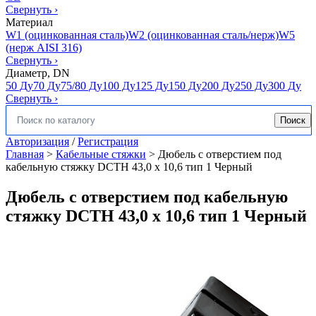
Свернуть
›
Материал
W1 (оцинкованная сталь)
W2 (оцинкованная сталь/нерж)
W5
(нерж AISI 316)
Свернуть
›
Диаметр, DN
50 Ду
70 Ду
75/80 Ду
100 Ду
125 Ду
150 Ду
200 Ду
250 Ду
300 Ду
Свернуть
›
Поиск
Искать:
Авторизация
/
Регистрация
Главная
>
Кабельные стяжки
>
Дюбель с отверстием под
кабельную стяжку DCTH 43,0 x 10,6 тип 1 Черный
Дюбель с отверстием под кабельную
стяжку DCTH 43,0 x 10,6 тип 1 Черный