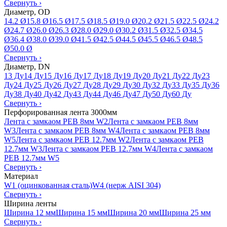
Свернуть
›
Диаметр, OD
14.2 Ø
15.8 Ø
16.5 Ø
17.5 Ø
18.5 Ø
19.0 Ø
20.2 Ø
21.5 Ø
22.5 Ø
24.2
Ø
24.7 Ø
26.0 Ø
26.3 Ø
28.0 Ø
29.0 Ø
30.2 Ø
31.5 Ø
32.5 Ø
34.5
Ø
36.4 Ø
38.0 Ø
39.0 Ø
41.5 Ø
42.5 Ø
44.5 Ø
45.5 Ø
46.5 Ø
48.5
Ø
50.0 Ø
Свернуть
›
Диаметр, DN
13 Ду
14 Ду
15 Ду
16 Ду
17 Ду
18 Ду
19 Ду
20 Ду
21 Ду
22 Ду
23
Ду
24 Ду
25 Ду
26 Ду
27 Ду
28 Ду
29 Ду
30 Ду
32 Ду
33 Ду
35 Ду
36
Ду
38 Ду
40 Ду
42 Ду
43 Ду
44 Ду
46 Ду
47 Ду
50 Ду
60 Ду
Свернуть
›
Перфорированная лента 3000мм
Лента с замкаом PEB 8мм W2
Лента с замкаом PEB 8мм
W3
Лента с замкаом PEB 8мм W4
Лента с замкаом PEB 8мм
W5
Лента с замкаом PEB 12.7мм W2
Лента с замкаом PEB
12.7мм W3
Лента с замкаом PEB 12.7мм W4
Лента с замкаом
PEB 12.7мм W5
Свернуть
›
Материал
W1 (оцинкованная сталь)
W4 (нерж AISI 304)
Свернуть
›
Ширина ленты
Ширина 12 мм
Ширина 15 мм
Ширина 20 мм
Ширина 25 мм
Свернуть
›