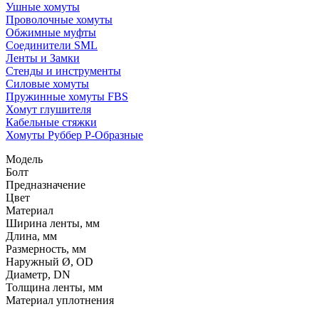
Ушные хомуты
Проволочные хомуты
Обжимные муфты
Соединители SML
Ленты и Замки
Стенды и инструменты
Силовые хомуты
Пружинные хомуты FBS
Хомут глушителя
Кабельные стяжки
Хомуты Руббер Р-Образные
Модель
Болт
Предназначение
Цвет
Материал
Ширина ленты, мм
Длина, мм
Размерность, мм
Наружный Ø, OD
Диаметр, DN
Толщина ленты, мм
Материал уплотнения