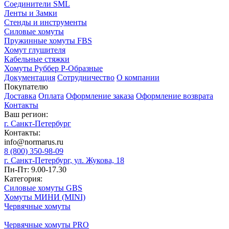
Соединители SML
Ленты и Замки
Стенды и инструменты
Силовые хомуты
Пружинные хомуты FBS
Хомут глушителя
Кабельные стяжки
Хомуты Руббер Р-Образные
Документация
Сотрудничество
О компании
Покупателю
Доставка
Оплата
Оформление заказа
Оформление возврата
Контакты
Ваш регион:
г. Санкт-Петербург
Контакты:
info@normarus.ru
8 (800) 350-98-09
г. Санкт-Петербург, ул. Жукова, 18
Пн-Пт: 9.00-17.30
Категория:
Силовые хомуты GBS
Хомуты МИНИ (MINI)
Червячные хомуты
Червячные хомуты PRO