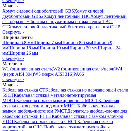
Свернуть
›
Модель
Хомут силовой одноболтовый GBS
Хомут силовой
двухболтовый GBS2
Хомут ленточный TBC
Хомут ленточный
с Т-образным болтом с пружинным натяжителем TBC-
CT
Хомут силовой пластиковый быстрого крепления CLIP
Свернуть
›
Ширина ленты
Ширина 6.8 мм
Ширина 7 мм
Ширина 8.6 мм
Ширина 9
мм
Ширина 18 мм
Ширина 19 мм
Ширина 20 мм
Ширина 24
мм
Ширина 26 мм
Свернуть
›
Материал
W1 (оцинкованная сталь)
W2 (оцинкованная сталь/нерж)
W4
(нерж AISI 304)
W5 (нерж AISI 316)
PA66
Свернуть
›
Модель
Кабельная стяжка CT
Кабельная стяжка из нержавеющей стали
SSCT
Кабельная стяжка металлодетектируемая
MDCT
Кабельная стяжка маркировочная MCCT
Кабельная
стяжка с отверстием под винт MHCT
Кабельная стяжка с
замком дюбель-пистоном PMCT
Держатель дюбель-елочка для
кабельной стяжки FTTH
Кабельная стяжка c замком-елочкой
FTCT
Кабельная стяжка шасси CHCT
Кабельная стяжка
морозостойкая CRCT
Кабельная стяжка термостойкая