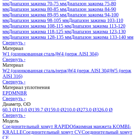
мм
Диапазон зажима 70-75 мм
Диапазон зажима 75-80
мм
Диапазон зажима 80-85 мм
Диапазон зажима 84-90
мм
Диапазон зажима 89-95 мм
Диапазон зажима 94-100
мм
Диапазон зажима 98-105 мм
Диапазон зажима 103-110
мм
Диапазон зажима 108-115 мм
Диапазон зажима 113-120
мм
Диапазон зажима 118-125 мм
Диапазон зажима 123-130
мм
Диапазон зажима 128-135 мм
Диапазон зажима 133-140 мм
Свернуть
›
Материал
W1 (оцинкованная сталь)
W4 (нерж AISI 304)
Свернуть
›
Материал
W2 (оцинкованная сталь/нерж)
W4 (нерж AISI 304)
W5 (нерж
AISI 316)
Свернуть
›
Материал уплотнения
EPDM
NBR
Свернуть
›
Диаметр, OD
60.3 Ø
110.0 Ø
139.7 Ø
159.0 Ø
210.0 Ø
273.0 Ø
326.0 Ø
Свернуть
›
Модель
Соединительный хомут RAPID
Обжимная манжета KOMBI-
KRALLE
Соединительный хомут CV
Соединительный хомут
CE