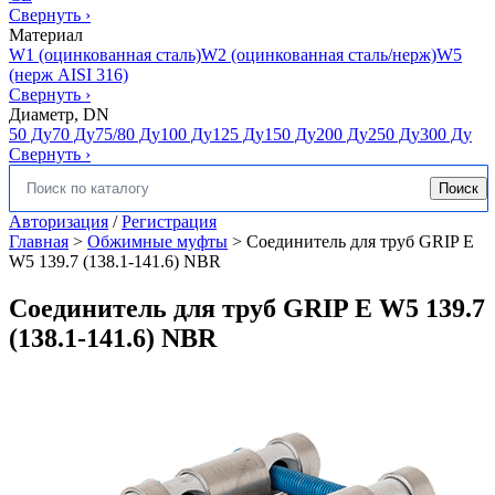
Свернуть
›
Материал
W1 (оцинкованная сталь)
W2 (оцинкованная сталь/нерж)
W5
(нерж AISI 316)
Свернуть
›
Диаметр, DN
50 Ду
70 Ду
75/80 Ду
100 Ду
125 Ду
150 Ду
200 Ду
250 Ду
300 Ду
Свернуть
›
Поиск
Искать:
Авторизация
/
Регистрация
Главная
>
Обжимные муфты
>
Соединитель для труб GRIP E
W5 139.7 (138.1-141.6) NBR
Соединитель для труб GRIP E W5 139.7
(138.1-141.6) NBR