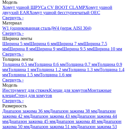
Модель
Хомут ушной ШРУСа CV BOOT CLAMP
Хомут ушной
двуухий EAR
Хомут ушной бесступенчатый OEC
Свернуть
›
Материал
W1 (оцинкованная сталь)
W4 (нерж AISI 304)
Свернуть
›
Ширина ленты
Ширина 5 мм
Ширина 6 мм
Ширина 7 мм
Ширина 7.5
мм
Ширина 8 мм
Ширина 9 мм
Ширина 9.5 мм
Ширина 10 мм
Свернуть
›
Толщина ленты
Толщина 0.5 мм
Толщина 0.6 мм
Толщина 0.7 мм
Толщина 0.9
мм
Толщина 1 мм
Толщина 1.2 мм
Толщина 1.3 мм
Толщина 1.4
мм
Толщина 1.5 мм
Толщина 1.6 мм
Свернуть
›
Модель
Инструмент для стяжек
Клещи для хомутов
Монтажные
клещи
Стенд для хомутов
Свернуть
›
Размерность
Диапазон зажима 36 мм
Диапазон зажима 38 мм
Диапазон
зажима 42 мм
Диапазон зажима 43 мм
Диапазон зажима 44
мм
Диапазон зажима 45 мм
Диапазон зажима 48 мм
Диапазон
зажима 50 мм
Диапазон зажима 51 мм
Диапазон зажима 53