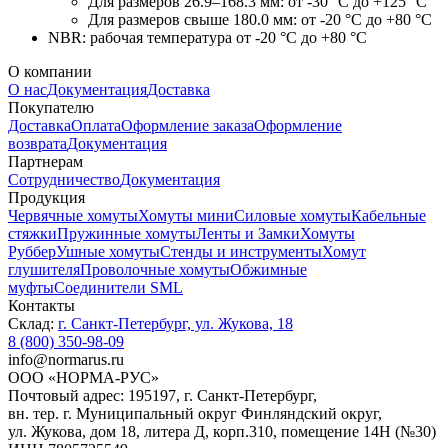
Для размеров 26.9–168.3 мм: от -30 °C до +125 °C
Для размеров свыше 180.0 мм: от -20 °C до +80 °C
NBR: рабочая температура от -20 °C до +80 °C
О компании
О нас
Документация
Доставка
Покупателю
Доставка
Оплата
Оформление заказа
Оформление
возврата
Документация
Партнерам
Сотрудничество
Документация
Продукция
Червячные хомуты
Хомуты мини
Силовые хомуты
Кабельные
стяжки
Пружинные хомуты
Ленты и Замки
Хомуты
Руббер
Ушные хомуты
Стенды и инструменты
Хомут
глушителя
Проволочные хомуты
Обжимные
муфты
Соединители SML
Контакты
Склад:
г. Санкт-Петербург, ул. Жукова, 18
8 (800) 350-98-09
info@normarus.ru
ООО «НОРМА-РУС»
Почтовый адрес: 195197, г. Санкт-Петербург,
вн. тер. г. Муниципальный округ Финляндский округ,
ул. Жукова, дом 18, литера Д, корп.310, помещение 14Н (№30)