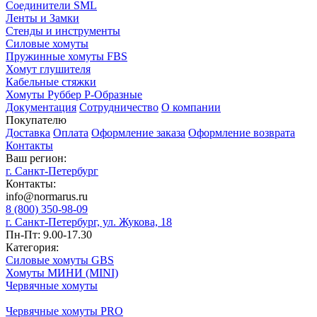
Соединители SML
Ленты и Замки
Стенды и инструменты
Силовые хомуты
Пружинные хомуты FBS
Хомут глушителя
Кабельные стяжки
Хомуты Руббер Р-Образные
Документация
Сотрудничество
О компании
Покупателю
Доставка
Оплата
Оформление заказа
Оформление возврата
Контакты
Ваш регион:
г. Санкт-Петербург
Контакты:
info@normarus.ru
8 (800) 350-98-09
г. Санкт-Петербург, ул. Жукова, 18
Пн-Пт: 9.00-17.30
Категория:
Силовые хомуты GBS
Хомуты МИНИ (MINI)
Червячные хомуты
Червячные хомуты PRO