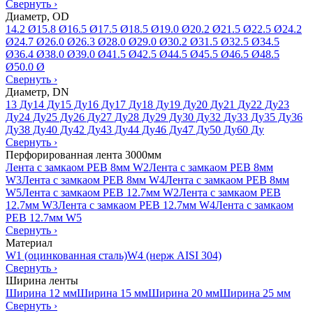
Свернуть
›
Диаметр, OD
14.2 Ø
15.8 Ø
16.5 Ø
17.5 Ø
18.5 Ø
19.0 Ø
20.2 Ø
21.5 Ø
22.5 Ø
24.2
Ø
24.7 Ø
26.0 Ø
26.3 Ø
28.0 Ø
29.0 Ø
30.2 Ø
31.5 Ø
32.5 Ø
34.5
Ø
36.4 Ø
38.0 Ø
39.0 Ø
41.5 Ø
42.5 Ø
44.5 Ø
45.5 Ø
46.5 Ø
48.5
Ø
50.0 Ø
Свернуть
›
Диаметр, DN
13 Ду
14 Ду
15 Ду
16 Ду
17 Ду
18 Ду
19 Ду
20 Ду
21 Ду
22 Ду
23
Ду
24 Ду
25 Ду
26 Ду
27 Ду
28 Ду
29 Ду
30 Ду
32 Ду
33 Ду
35 Ду
36
Ду
38 Ду
40 Ду
42 Ду
43 Ду
44 Ду
46 Ду
47 Ду
50 Ду
60 Ду
Свернуть
›
Перфорированная лента 3000мм
Лента с замкаом PEB 8мм W2
Лента с замкаом PEB 8мм
W3
Лента с замкаом PEB 8мм W4
Лента с замкаом PEB 8мм
W5
Лента с замкаом PEB 12.7мм W2
Лента с замкаом PEB
12.7мм W3
Лента с замкаом PEB 12.7мм W4
Лента с замкаом
PEB 12.7мм W5
Свернуть
›
Материал
W1 (оцинкованная сталь)
W4 (нерж AISI 304)
Свернуть
›
Ширина ленты
Ширина 12 мм
Ширина 15 мм
Ширина 20 мм
Ширина 25 мм
Свернуть
›