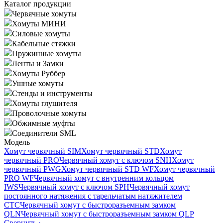
Каталог продукции
Червячные хомуты
Хомуты МИНИ
Силовые хомуты
Кабельные стяжки
Пружинные хомуты
Ленты и Замки
Хомуты Руббер
Ушные хомуты
Стенды и инструменты
Хомуты глушителя
Проволочные хомуты
Обжимные муфты
Соединители SML
Модель
Хомут червячный SIM
Хомут червячный STD
Хомут
червячный PRO
Червячный хомут с ключом SNH
Хомут
червячный PWG
Хомут червячный STD WF
Хомут червячный
PRO WF
Червячный хомут с внутренним кольцом
IWS
Червячный хомут с ключом SPH
Червячный хомут
постоянного натяжения с тарельчатым натяжителем
CTC
Червячный хомут с быстроразъемным замком
QLN
Червячный хомут с быстроразъемным замком QLP
Свернуть
›