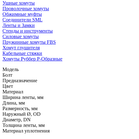
Ушные хомуты
Проволочные хомуты
Обжимные муфты
Соединители SML
Ленты и Замки
Стенды и инструменты
Силовые хомуты
Пружинные хомуты FBS
Хомут глушителя
Кабельные стяжки
Хомуты Руббер Р-Образные
Модель
Болт
Предназначение
Цвет
Материал
Ширина ленты, мм
Длина, мм
Размерность, мм
Наружный Ø, OD
Диаметр, DN
Толщина ленты, мм
Материал уплотнения