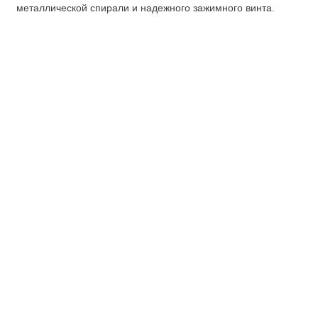
металлической спирали и надежного зажимного винта.
О компании
Покупателю
О нас
Доставка
Документация
Оплата
Доставка
Оформление заказа
Оформление
возврата
Документация
Партнерам
Продукция
Сотрудничество
Червячные хомуты
Документация
Хомуты мини
Силовые хомуты