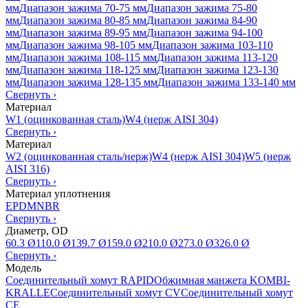
мм
Диапазон зажима 70-75 мм
Диапазон зажима 75-80
мм
Диапазон зажима 80-85 мм
Диапазон зажима 84-90
мм
Диапазон зажима 89-95 мм
Диапазон зажима 94-100
мм
Диапазон зажима 98-105 мм
Диапазон зажима 103-110
мм
Диапазон зажима 108-115 мм
Диапазон зажима 113-120
мм
Диапазон зажима 118-125 мм
Диапазон зажима 123-130
мм
Диапазон зажима 128-135 мм
Диапазон зажима 133-140 мм
Свернуть
›
Материал
W1 (оцинкованная сталь)
W4 (нерж AISI 304)
Свернуть
›
Материал
W2 (оцинкованная сталь/нерж)
W4 (нерж AISI 304)
W5 (нерж
AISI 316)
Свернуть
›
Материал уплотнения
EPDM
NBR
Свернуть
›
Диаметр, OD
60.3 Ø
110.0 Ø
139.7 Ø
159.0 Ø
210.0 Ø
273.0 Ø
326.0 Ø
Свернуть
›
Модель
Соединительный хомут RAPID
Обжимная манжета KOMBI-
KRALLE
Соединительный хомут CV
Соединительный хомут
CE