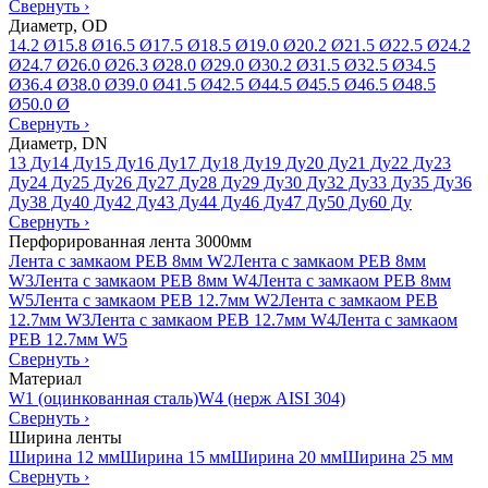
Свернуть
›
Диаметр, OD
14.2 Ø
15.8 Ø
16.5 Ø
17.5 Ø
18.5 Ø
19.0 Ø
20.2 Ø
21.5 Ø
22.5 Ø
24.2
Ø
24.7 Ø
26.0 Ø
26.3 Ø
28.0 Ø
29.0 Ø
30.2 Ø
31.5 Ø
32.5 Ø
34.5
Ø
36.4 Ø
38.0 Ø
39.0 Ø
41.5 Ø
42.5 Ø
44.5 Ø
45.5 Ø
46.5 Ø
48.5
Ø
50.0 Ø
Свернуть
›
Диаметр, DN
13 Ду
14 Ду
15 Ду
16 Ду
17 Ду
18 Ду
19 Ду
20 Ду
21 Ду
22 Ду
23
Ду
24 Ду
25 Ду
26 Ду
27 Ду
28 Ду
29 Ду
30 Ду
32 Ду
33 Ду
35 Ду
36
Ду
38 Ду
40 Ду
42 Ду
43 Ду
44 Ду
46 Ду
47 Ду
50 Ду
60 Ду
Свернуть
›
Перфорированная лента 3000мм
Лента с замкаом PEB 8мм W2
Лента с замкаом PEB 8мм
W3
Лента с замкаом PEB 8мм W4
Лента с замкаом PEB 8мм
W5
Лента с замкаом PEB 12.7мм W2
Лента с замкаом PEB
12.7мм W3
Лента с замкаом PEB 12.7мм W4
Лента с замкаом
PEB 12.7мм W5
Свернуть
›
Материал
W1 (оцинкованная сталь)
W4 (нерж AISI 304)
Свернуть
›
Ширина ленты
Ширина 12 мм
Ширина 15 мм
Ширина 20 мм
Ширина 25 мм
Свернуть
›