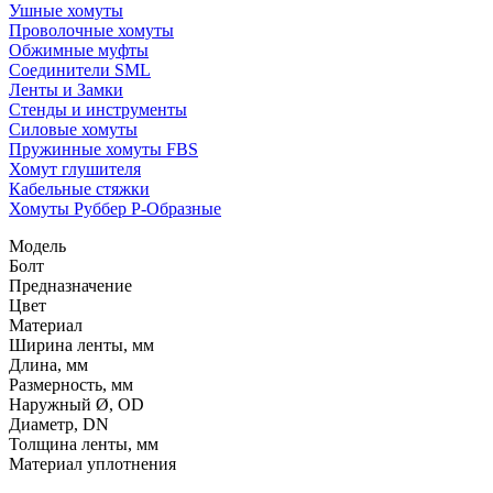
Ушные хомуты
Проволочные хомуты
Обжимные муфты
Соединители SML
Ленты и Замки
Стенды и инструменты
Силовые хомуты
Пружинные хомуты FBS
Хомут глушителя
Кабельные стяжки
Хомуты Руббер Р-Образные
Модель
Болт
Предназначение
Цвет
Материал
Ширина ленты, мм
Длина, мм
Размерность, мм
Наружный Ø, OD
Диаметр, DN
Толщина ленты, мм
Материал уплотнения