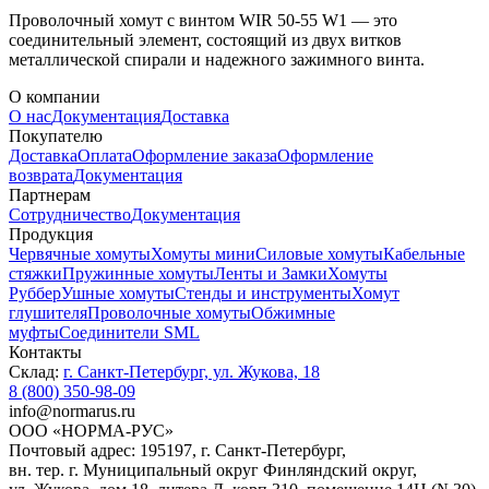
Проволочный хомут с винтом WIR 50-55 W1 — это
соединительный элемент, состоящий из двух витков
металлической спирали и надежного зажимного винта.
О компании
О нас
Документация
Доставка
Покупателю
Доставка
Оплата
Оформление заказа
Оформление
возврата
Документация
Партнерам
Сотрудничество
Документация
Продукция
Червячные хомуты
Хомуты мини
Силовые хомуты
Кабельные
стяжки
Пружинные хомуты
Ленты и Замки
Хомуты
Руббер
Ушные хомуты
Стенды и инструменты
Хомут
глушителя
Проволочные хомуты
Обжимные
муфты
Соединители SML
Контакты
Склад:
г. Санкт-Петербург, ул. Жукова, 18
8 (800) 350-98-09
info@normarus.ru
ООО «НОРМА-РУС»
Почтовый адрес: 195197, г. Санкт-Петербург,
вн. тер. г. Муниципальный округ Финляндский округ,