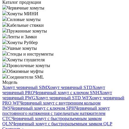
Каталог продукции
Червячные хомуты
Хомуты МИНИ
Силовые хомуты
Кабельные стяжки
Пружинные хомуты
Ленты и Замки
Хомуты Руббер
Ушные хомуты
Стенды и инструменты
Хомуты глушителя
Проволочные хомуты
Обжимные муфты
Соединители SML
Модель
Хомут червячный SIM
Хомут червячный STD
Хомут
червячный PRO
Червячный хомут с ключом SNH
Хомут
червячный PWG
Хомут червячный STD WF
Хомут червячный
PRO WF
Червячный хомут с внутренним кольцом
IWS
Червячный хомут с ключом SPH
Червячный хомут
постоянного натяжения с тарельчатым натяжителем
CTC
Червячный хомут с быстроразъемным замком
QLN
Червячный хомут с быстроразъемным замком QLP
Свернуть
›