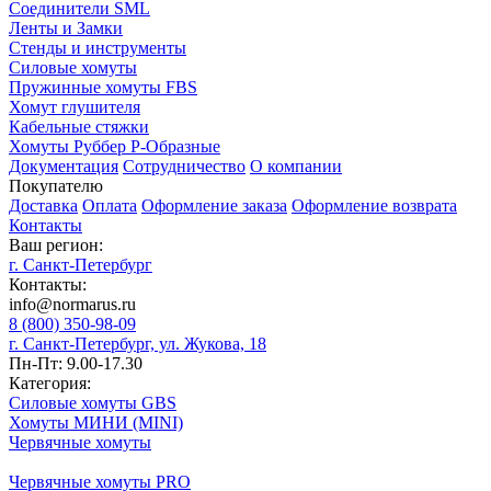
Соединители SML
Ленты и Замки
Стенды и инструменты
Силовые хомуты
Пружинные хомуты FBS
Хомут глушителя
Кабельные стяжки
Хомуты Руббер Р-Образные
Документация
Сотрудничество
О компании
Покупателю
Доставка
Оплата
Оформление заказа
Оформление возврата
Контакты
Ваш регион:
г. Санкт-Петербург
Контакты:
info@normarus.ru
8 (800) 350-98-09
г. Санкт-Петербург, ул. Жукова, 18
Пн-Пт: 9.00-17.30
Категория:
Силовые хомуты GBS
Хомуты МИНИ (MINI)
Червячные хомуты
Червячные хомуты PRO