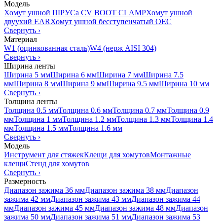
Модель
Хомут ушной ШРУСа CV BOOT CLAMP
Хомут ушной
двуухий EAR
Хомут ушной бесступенчатый OEC
Свернуть
›
Материал
W1 (оцинкованная сталь)
W4 (нерж AISI 304)
Свернуть
›
Ширина ленты
Ширина 5 мм
Ширина 6 мм
Ширина 7 мм
Ширина 7.5
мм
Ширина 8 мм
Ширина 9 мм
Ширина 9.5 мм
Ширина 10 мм
Свернуть
›
Толщина ленты
Толщина 0.5 мм
Толщина 0.6 мм
Толщина 0.7 мм
Толщина 0.9
мм
Толщина 1 мм
Толщина 1.2 мм
Толщина 1.3 мм
Толщина 1.4
мм
Толщина 1.5 мм
Толщина 1.6 мм
Свернуть
›
Модель
Инструмент для стяжек
Клещи для хомутов
Монтажные
клещи
Стенд для хомутов
Свернуть
›
Размерность
Диапазон зажима 36 мм
Диапазон зажима 38 мм
Диапазон
зажима 42 мм
Диапазон зажима 43 мм
Диапазон зажима 44
мм
Диапазон зажима 45 мм
Диапазон зажима 48 мм
Диапазон
зажима 50 мм
Диапазон зажима 51 мм
Диапазон зажима 53