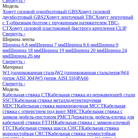
Свернуть
›
Модель
Хомут силовой одноболтовый GBS
Хомут силовой
двухболтовый GBS2
Хомут ленточный TBC
Хомут ленточный
с Т-образным болтом с пружинным натяжителем TBC-
CT
Хомут силовой пластиковый быстрого крепления CLIP
Свернуть
›
Ширина ленты
Ширина 6.8 мм
Ширина 7 мм
Ширина 8.6 мм
Ширина 9
мм
Ширина 18 мм
Ширина 19 мм
Ширина 20 мм
Ширина 24
мм
Ширина 26 мм
Свернуть
›
Материал
W1 (оцинкованная сталь)
W2 (оцинкованная сталь/нерж)
W4
(нерж AISI 304)
W5 (нерж AISI 316)
PA66
Свернуть
›
Модель
Кабельная стяжка CT
Кабельная стяжка из нержавеющей стали
SSCT
Кабельная стяжка металлодетектируемая
MDCT
Кабельная стяжка маркировочная MCCT
Кабельная
стяжка с отверстием под винт MHCT
Кабельная стяжка с
замком дюбель-пистоном PMCT
Держатель дюбель-елочка для
кабельной стяжки FTTH
Кабельная стяжка c замком-елочкой
FTCT
Кабельная стяжка шасси CHCT
Кабельная стяжка
морозостойкая CRCT
Кабельная стяжка термостойкая