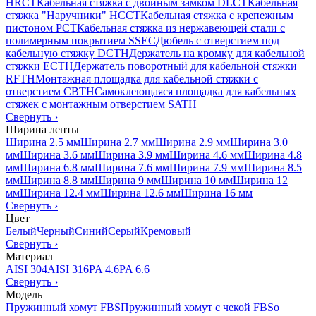
HRCT
Кабельная стяжка с двойным замком DLCT
Кабельная
стяжка "Наручники" HCCT
Кабельная стяжка с крепежным
пистоном PCT
Кабельная стяжка из нержавеющей стали с
полимерным покрытием SSEC
Дюбель с отверстием под
кабельную стяжку DCTH
Держатель на кромку для кабельной
стяжки ECTH
Держатель поворотный для кабельной стяжки
RFTH
Монтажная площадка для кабельной стяжки с
отверстием CBTH
Самоклеющаяся площадка для кабельных
стяжек с монтажным отверстием SATH
Свернуть
›
Ширина ленты
Ширина 2.5 мм
Ширина 2.7 мм
Ширина 2.9 мм
Ширина 3.0
мм
Ширина 3.6 мм
Ширина 3.9 мм
Ширина 4.6 мм
Ширина 4.8
мм
Ширина 6.8 мм
Ширина 7.6 мм
Ширина 7.9 мм
Ширина 8.5
мм
Ширина 8.8 мм
Ширина 9 мм
Ширина 10 мм
Ширина 12
мм
Ширина 12.4 мм
Ширина 12.6 мм
Ширина 16 мм
Свернуть
›
Цвет
Белый
Черный
Синий
Серый
Кремовый
Свернуть
›
Материал
AISI 304
AISI 316
PA 4.6
PA 6.6
Свернуть
›
Модель
Пружинный хомут FBS
Пружинный хомут с чекой FBSo