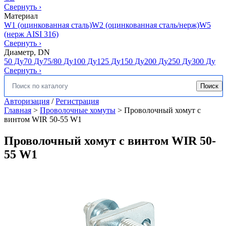
Свернуть
›
Материал
W1 (оцинкованная сталь)
W2 (оцинкованная сталь/нерж)
W5
(нерж AISI 316)
Свернуть
›
Диаметр, DN
50 Ду
70 Ду
75/80 Ду
100 Ду
125 Ду
150 Ду
200 Ду
250 Ду
300 Ду
Свернуть
›
Поиск
Искать:
Авторизация
/
Регистрация
Главная
>
Проволочные хомуты
>
Проволочный хомут с
винтом WIR 50-55 W1
Проволочный хомут с винтом WIR 50-
55 W1