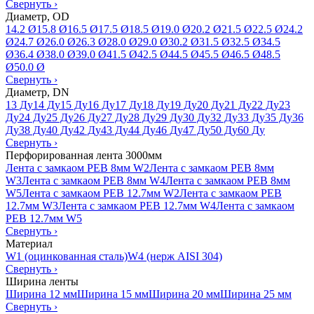
Свернуть
›
Диаметр, OD
14.2 Ø
15.8 Ø
16.5 Ø
17.5 Ø
18.5 Ø
19.0 Ø
20.2 Ø
21.5 Ø
22.5 Ø
24.2
Ø
24.7 Ø
26.0 Ø
26.3 Ø
28.0 Ø
29.0 Ø
30.2 Ø
31.5 Ø
32.5 Ø
34.5
Ø
36.4 Ø
38.0 Ø
39.0 Ø
41.5 Ø
42.5 Ø
44.5 Ø
45.5 Ø
46.5 Ø
48.5
Ø
50.0 Ø
Свернуть
›
Диаметр, DN
13 Ду
14 Ду
15 Ду
16 Ду
17 Ду
18 Ду
19 Ду
20 Ду
21 Ду
22 Ду
23
Ду
24 Ду
25 Ду
26 Ду
27 Ду
28 Ду
29 Ду
30 Ду
32 Ду
33 Ду
35 Ду
36
Ду
38 Ду
40 Ду
42 Ду
43 Ду
44 Ду
46 Ду
47 Ду
50 Ду
60 Ду
Свернуть
›
Перфорированная лента 3000мм
Лента с замкаом PEB 8мм W2
Лента с замкаом PEB 8мм
W3
Лента с замкаом PEB 8мм W4
Лента с замкаом PEB 8мм
W5
Лента с замкаом PEB 12.7мм W2
Лента с замкаом PEB
12.7мм W3
Лента с замкаом PEB 12.7мм W4
Лента с замкаом
PEB 12.7мм W5
Свернуть
›
Материал
W1 (оцинкованная сталь)
W4 (нерж AISI 304)
Свернуть
›
Ширина ленты
Ширина 12 мм
Ширина 15 мм
Ширина 20 мм
Ширина 25 мм
Свернуть
›