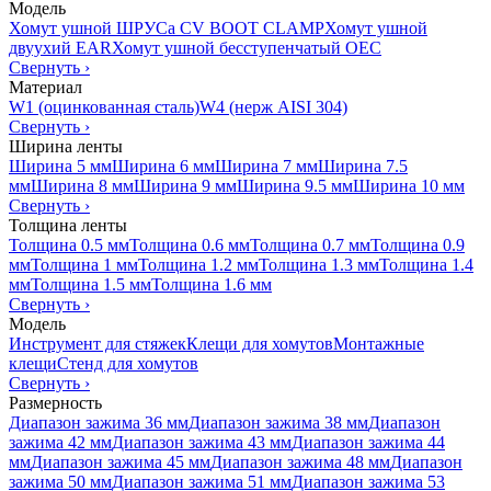
Модель
Хомут ушной ШРУСа CV BOOT CLAMP
Хомут ушной
двуухий EAR
Хомут ушной бесступенчатый OEC
Свернуть
›
Материал
W1 (оцинкованная сталь)
W4 (нерж AISI 304)
Свернуть
›
Ширина ленты
Ширина 5 мм
Ширина 6 мм
Ширина 7 мм
Ширина 7.5
мм
Ширина 8 мм
Ширина 9 мм
Ширина 9.5 мм
Ширина 10 мм
Свернуть
›
Толщина ленты
Толщина 0.5 мм
Толщина 0.6 мм
Толщина 0.7 мм
Толщина 0.9
мм
Толщина 1 мм
Толщина 1.2 мм
Толщина 1.3 мм
Толщина 1.4
мм
Толщина 1.5 мм
Толщина 1.6 мм
Свернуть
›
Модель
Инструмент для стяжек
Клещи для хомутов
Монтажные
клещи
Стенд для хомутов
Свернуть
›
Размерность
Диапазон зажима 36 мм
Диапазон зажима 38 мм
Диапазон
зажима 42 мм
Диапазон зажима 43 мм
Диапазон зажима 44
мм
Диапазон зажима 45 мм
Диапазон зажима 48 мм
Диапазон
зажима 50 мм
Диапазон зажима 51 мм
Диапазон зажима 53