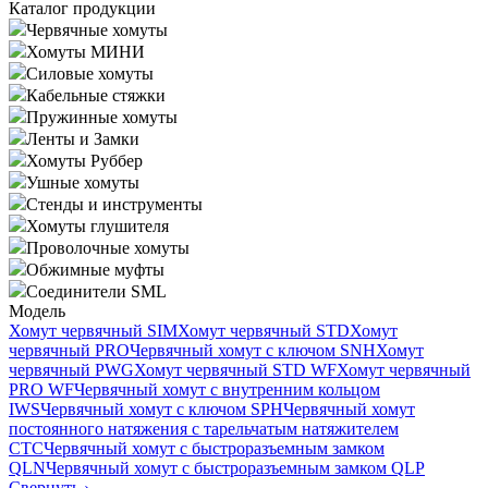
Каталог продукции
Червячные хомуты
Хомуты МИНИ
Силовые хомуты
Кабельные стяжки
Пружинные хомуты
Ленты и Замки
Хомуты Руббер
Ушные хомуты
Стенды и инструменты
Хомуты глушителя
Проволочные хомуты
Обжимные муфты
Соединители SML
Модель
Хомут червячный SIM
Хомут червячный STD
Хомут
червячный PRO
Червячный хомут с ключом SNH
Хомут
червячный PWG
Хомут червячный STD WF
Хомут червячный
PRO WF
Червячный хомут с внутренним кольцом
IWS
Червячный хомут с ключом SPH
Червячный хомут
постоянного натяжения с тарельчатым натяжителем
CTC
Червячный хомут с быстроразъемным замком
QLN
Червячный хомут с быстроразъемным замком QLP
Свернуть
›