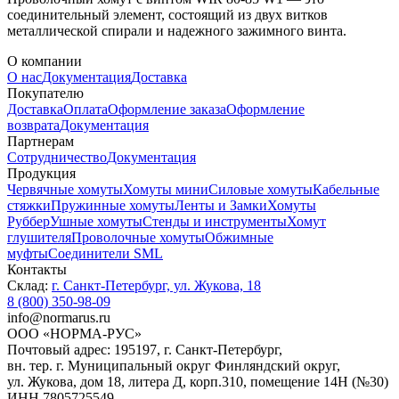
соединительный элемент, состоящий из двух витков
металлической спирали и надежного зажимного винта.
О компании
О нас
Документация
Доставка
Покупателю
Доставка
Оплата
Оформление заказа
Оформление
возврата
Документация
Партнерам
Сотрудничество
Документация
Продукция
Червячные хомуты
Хомуты мини
Силовые хомуты
Кабельные
стяжки
Пружинные хомуты
Ленты и Замки
Хомуты
Руббер
Ушные хомуты
Стенды и инструменты
Хомут
глушителя
Проволочные хомуты
Обжимные
муфты
Соединители SML
Контакты
Склад:
г. Санкт-Петербург, ул. Жукова, 18
8 (800) 350-98-09
info@normarus.ru
ООО «НОРМА-РУС»
Почтовый адрес: 195197, г. Санкт-Петербург,
вн. тер. г. Муниципальный округ Финляндский округ,
ул. Жукова, дом 18, литера Д, корп.310, помещение 14Н (№30)
ИНН 7805725549