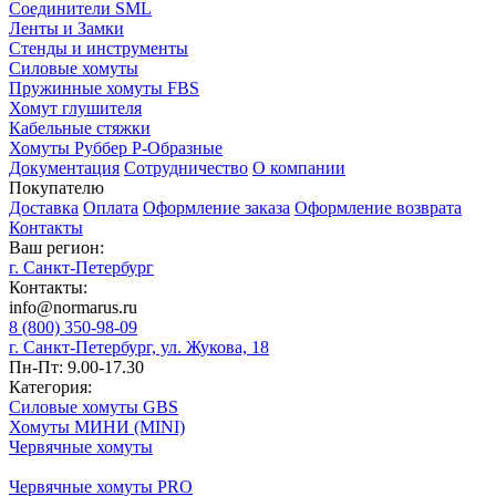
Соединители SML
Ленты и Замки
Стенды и инструменты
Силовые хомуты
Пружинные хомуты FBS
Хомут глушителя
Кабельные стяжки
Хомуты Руббер Р-Образные
Документация
Сотрудничество
О компании
Покупателю
Доставка
Оплата
Оформление заказа
Оформление возврата
Контакты
Ваш регион:
г. Санкт-Петербург
Контакты:
info@normarus.ru
8 (800) 350-98-09
г. Санкт-Петербург, ул. Жукова, 18
Пн-Пт: 9.00-17.30
Категория:
Силовые хомуты GBS
Хомуты МИНИ (MINI)
Червячные хомуты
Червячные хомуты PRO