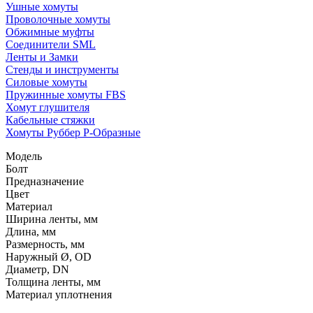
Ушные хомуты
Проволочные хомуты
Обжимные муфты
Соединители SML
Ленты и Замки
Стенды и инструменты
Силовые хомуты
Пружинные хомуты FBS
Хомут глушителя
Кабельные стяжки
Хомуты Руббер Р-Образные
Модель
Болт
Предназначение
Цвет
Материал
Ширина ленты, мм
Длина, мм
Размерность, мм
Наружный Ø, OD
Диаметр, DN
Толщина ленты, мм
Материал уплотнения