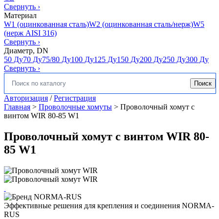
Свернуть
›
Материал
W1 (оцинкованная сталь)
W2 (оцинкованная сталь/нерж)
W5
(нерж AISI 316)
Свернуть
›
Диаметр, DN
50 Ду
70 Ду
75/80 Ду
100 Ду
125 Ду
150 Ду
200 Ду
250 Ду
300 Ду
Свернуть
›
Поиск
Искать:
Авторизация
/
Регистрация
Главная
>
Проволочные хомуты
>
Проволочный хомут с
винтом WIR 80-85 W1
Проволочный хомут с винтом WIR 80-
85 W1
Эффективные решения для крепления и соединения NORMA-
RUS