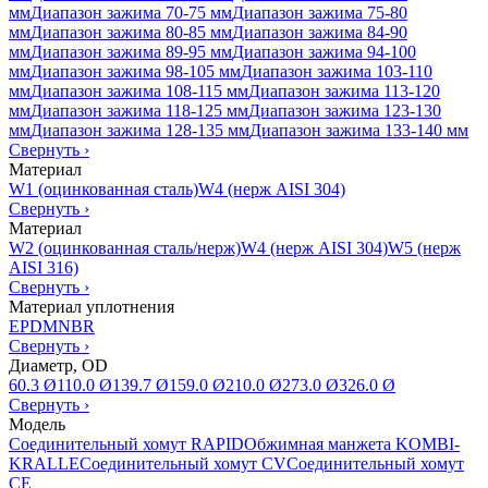
мм
Диапазон зажима 70-75 мм
Диапазон зажима 75-80
мм
Диапазон зажима 80-85 мм
Диапазон зажима 84-90
мм
Диапазон зажима 89-95 мм
Диапазон зажима 94-100
мм
Диапазон зажима 98-105 мм
Диапазон зажима 103-110
мм
Диапазон зажима 108-115 мм
Диапазон зажима 113-120
мм
Диапазон зажима 118-125 мм
Диапазон зажима 123-130
мм
Диапазон зажима 128-135 мм
Диапазон зажима 133-140 мм
Свернуть
›
Материал
W1 (оцинкованная сталь)
W4 (нерж AISI 304)
Свернуть
›
Материал
W2 (оцинкованная сталь/нерж)
W4 (нерж AISI 304)
W5 (нерж
AISI 316)
Свернуть
›
Материал уплотнения
EPDM
NBR
Свернуть
›
Диаметр, OD
60.3 Ø
110.0 Ø
139.7 Ø
159.0 Ø
210.0 Ø
273.0 Ø
326.0 Ø
Свернуть
›
Модель
Соединительный хомут RAPID
Обжимная манжета KOMBI-
KRALLE
Соединительный хомут CV
Соединительный хомут
CE