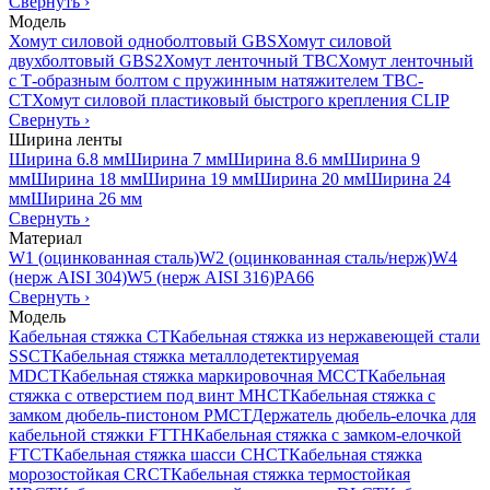
Свернуть
›
Модель
Хомут силовой одноболтовый GBS
Хомут силовой
двухболтовый GBS2
Хомут ленточный TBC
Хомут ленточный
с Т-образным болтом с пружинным натяжителем TBC-
CT
Хомут силовой пластиковый быстрого крепления CLIP
Свернуть
›
Ширина ленты
Ширина 6.8 мм
Ширина 7 мм
Ширина 8.6 мм
Ширина 9
мм
Ширина 18 мм
Ширина 19 мм
Ширина 20 мм
Ширина 24
мм
Ширина 26 мм
Свернуть
›
Материал
W1 (оцинкованная сталь)
W2 (оцинкованная сталь/нерж)
W4
(нерж AISI 304)
W5 (нерж AISI 316)
PA66
Свернуть
›
Модель
Кабельная стяжка CT
Кабельная стяжка из нержавеющей стали
SSCT
Кабельная стяжка металлодетектируемая
MDCT
Кабельная стяжка маркировочная MCCT
Кабельная
стяжка с отверстием под винт MHCT
Кабельная стяжка с
замком дюбель-пистоном PMCT
Держатель дюбель-елочка для
кабельной стяжки FTTH
Кабельная стяжка c замком-елочкой
FTCT
Кабельная стяжка шасси CHCT
Кабельная стяжка
морозостойкая CRCT
Кабельная стяжка термостойкая