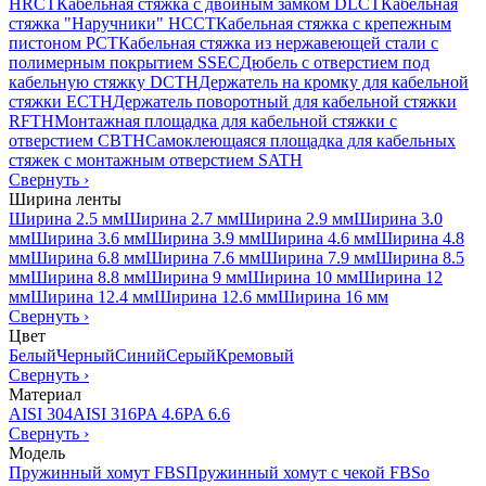
HRCT
Кабельная стяжка с двойным замком DLCT
Кабельная
стяжка "Наручники" HCCT
Кабельная стяжка с крепежным
пистоном PCT
Кабельная стяжка из нержавеющей стали с
полимерным покрытием SSEC
Дюбель с отверстием под
кабельную стяжку DCTH
Держатель на кромку для кабельной
стяжки ECTH
Держатель поворотный для кабельной стяжки
RFTH
Монтажная площадка для кабельной стяжки с
отверстием CBTH
Самоклеющаяся площадка для кабельных
стяжек с монтажным отверстием SATH
Свернуть
›
Ширина ленты
Ширина 2.5 мм
Ширина 2.7 мм
Ширина 2.9 мм
Ширина 3.0
мм
Ширина 3.6 мм
Ширина 3.9 мм
Ширина 4.6 мм
Ширина 4.8
мм
Ширина 6.8 мм
Ширина 7.6 мм
Ширина 7.9 мм
Ширина 8.5
мм
Ширина 8.8 мм
Ширина 9 мм
Ширина 10 мм
Ширина 12
мм
Ширина 12.4 мм
Ширина 12.6 мм
Ширина 16 мм
Свернуть
›
Цвет
Белый
Черный
Синий
Серый
Кремовый
Свернуть
›
Материал
AISI 304
AISI 316
PA 4.6
PA 6.6
Свернуть
›
Модель
Пружинный хомут FBS
Пружинный хомут с чекой FBSo