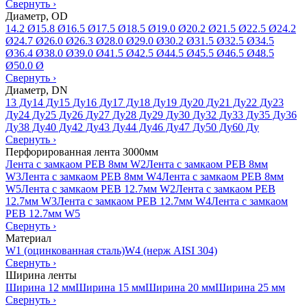
Свернуть
›
Диаметр, OD
14.2 Ø
15.8 Ø
16.5 Ø
17.5 Ø
18.5 Ø
19.0 Ø
20.2 Ø
21.5 Ø
22.5 Ø
24.2
Ø
24.7 Ø
26.0 Ø
26.3 Ø
28.0 Ø
29.0 Ø
30.2 Ø
31.5 Ø
32.5 Ø
34.5
Ø
36.4 Ø
38.0 Ø
39.0 Ø
41.5 Ø
42.5 Ø
44.5 Ø
45.5 Ø
46.5 Ø
48.5
Ø
50.0 Ø
Свернуть
›
Диаметр, DN
13 Ду
14 Ду
15 Ду
16 Ду
17 Ду
18 Ду
19 Ду
20 Ду
21 Ду
22 Ду
23
Ду
24 Ду
25 Ду
26 Ду
27 Ду
28 Ду
29 Ду
30 Ду
32 Ду
33 Ду
35 Ду
36
Ду
38 Ду
40 Ду
42 Ду
43 Ду
44 Ду
46 Ду
47 Ду
50 Ду
60 Ду
Свернуть
›
Перфорированная лента 3000мм
Лента с замкаом PEB 8мм W2
Лента с замкаом PEB 8мм
W3
Лента с замкаом PEB 8мм W4
Лента с замкаом PEB 8мм
W5
Лента с замкаом PEB 12.7мм W2
Лента с замкаом PEB
12.7мм W3
Лента с замкаом PEB 12.7мм W4
Лента с замкаом
PEB 12.7мм W5
Свернуть
›
Материал
W1 (оцинкованная сталь)
W4 (нерж AISI 304)
Свернуть
›
Ширина ленты
Ширина 12 мм
Ширина 15 мм
Ширина 20 мм
Ширина 25 мм
Свернуть
›