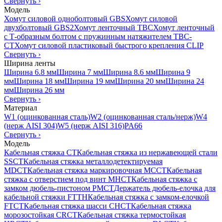
Свернуть
›
Модель
Хомут силовой одноболтовый GBS
Хомут силовой
двухболтовый GBS2
Хомут ленточный TBC
Хомут ленточный
с Т-образным болтом с пружинным натяжителем TBC-
CT
Хомут силовой пластиковый быстрого крепления CLIP
Свернуть
›
Ширина ленты
Ширина 6.8 мм
Ширина 7 мм
Ширина 8.6 мм
Ширина 9
мм
Ширина 18 мм
Ширина 19 мм
Ширина 20 мм
Ширина 24
мм
Ширина 26 мм
Свернуть
›
Материал
W1 (оцинкованная сталь)
W2 (оцинкованная сталь/нерж)
W4
(нерж AISI 304)
W5 (нерж AISI 316)
PA66
Свернуть
›
Модель
Кабельная стяжка CT
Кабельная стяжка из нержавеющей стали
SSCT
Кабельная стяжка металлодетектируемая
MDCT
Кабельная стяжка маркировочная MCCT
Кабельная
стяжка с отверстием под винт MHCT
Кабельная стяжка с
замком дюбель-пистоном PMCT
Держатель дюбель-елочка для
кабельной стяжки FTTH
Кабельная стяжка c замком-елочкой
FTCT
Кабельная стяжка шасси CHCT
Кабельная стяжка
морозостойкая CRCT
Кабельная стяжка термостойкая