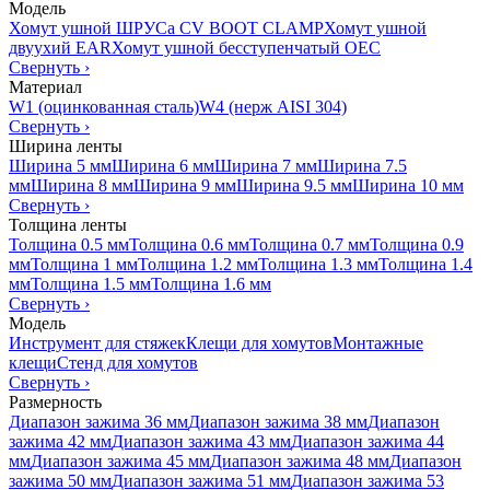
Модель
Хомут ушной ШРУСа CV BOOT CLAMP
Хомут ушной
двуухий EAR
Хомут ушной бесступенчатый OEC
Свернуть
›
Материал
W1 (оцинкованная сталь)
W4 (нерж AISI 304)
Свернуть
›
Ширина ленты
Ширина 5 мм
Ширина 6 мм
Ширина 7 мм
Ширина 7.5
мм
Ширина 8 мм
Ширина 9 мм
Ширина 9.5 мм
Ширина 10 мм
Свернуть
›
Толщина ленты
Толщина 0.5 мм
Толщина 0.6 мм
Толщина 0.7 мм
Толщина 0.9
мм
Толщина 1 мм
Толщина 1.2 мм
Толщина 1.3 мм
Толщина 1.4
мм
Толщина 1.5 мм
Толщина 1.6 мм
Свернуть
›
Модель
Инструмент для стяжек
Клещи для хомутов
Монтажные
клещи
Стенд для хомутов
Свернуть
›
Размерность
Диапазон зажима 36 мм
Диапазон зажима 38 мм
Диапазон
зажима 42 мм
Диапазон зажима 43 мм
Диапазон зажима 44
мм
Диапазон зажима 45 мм
Диапазон зажима 48 мм
Диапазон
зажима 50 мм
Диапазон зажима 51 мм
Диапазон зажима 53