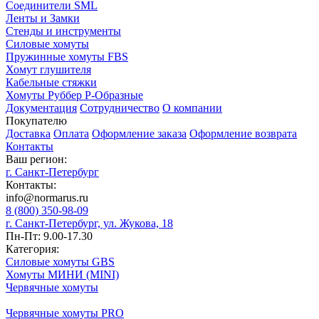
Соединители SML
Ленты и Замки
Стенды и инструменты
Силовые хомуты
Пружинные хомуты FBS
Хомут глушителя
Кабельные стяжки
Хомуты Руббер Р-Образные
Документация
Сотрудничество
О компании
Покупателю
Доставка
Оплата
Оформление заказа
Оформление возврата
Контакты
Ваш регион:
г. Санкт-Петербург
Контакты:
info@normarus.ru
8 (800) 350-98-09
г. Санкт-Петербург, ул. Жукова, 18
Пн-Пт: 9.00-17.30
Категория:
Силовые хомуты GBS
Хомуты МИНИ (MINI)
Червячные хомуты
Червячные хомуты PRO