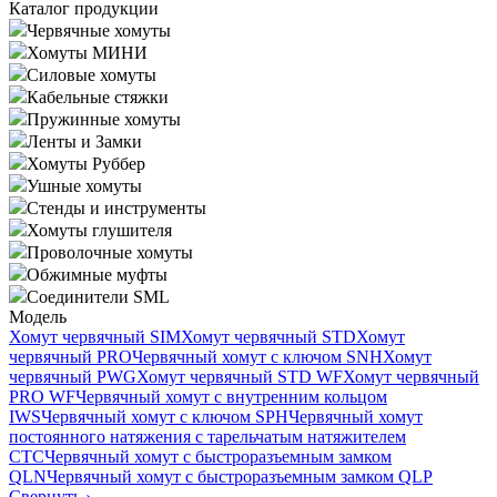
Каталог продукции
Червячные хомуты
Хомуты МИНИ
Силовые хомуты
Кабельные стяжки
Пружинные хомуты
Ленты и Замки
Хомуты Руббер
Ушные хомуты
Стенды и инструменты
Хомуты глушителя
Проволочные хомуты
Обжимные муфты
Соединители SML
Модель
Хомут червячный SIM
Хомут червячный STD
Хомут
червячный PRO
Червячный хомут с ключом SNH
Хомут
червячный PWG
Хомут червячный STD WF
Хомут червячный
PRO WF
Червячный хомут с внутренним кольцом
IWS
Червячный хомут с ключом SPH
Червячный хомут
постоянного натяжения с тарельчатым натяжителем
CTC
Червячный хомут с быстроразъемным замком
QLN
Червячный хомут с быстроразъемным замком QLP
Свернуть
›