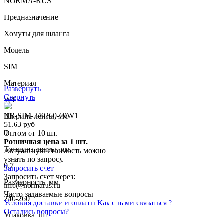
NORMA-RUS
Предназначение
Хомуты для шланга
Модель
SIM
Материал
Развернуть
Свернуть
W1
NR-SIM-240260-09W1
Ширина ленты, мм
51.63 руб
9
Оптом от 10 шт.
Розничная цена за 1 шт.
Толщина ленты, мм
Актуальную стоимость можно
узнать по запросу.
0.7
Запросить счет
Запросить счет через:
Размерность, мм
info@normarus.ru
Часто задаваемые вопросы
240-260
Условия доставки и оплаты
Как с нами связаться ?
Остались вопросы?
Упаковка, шт