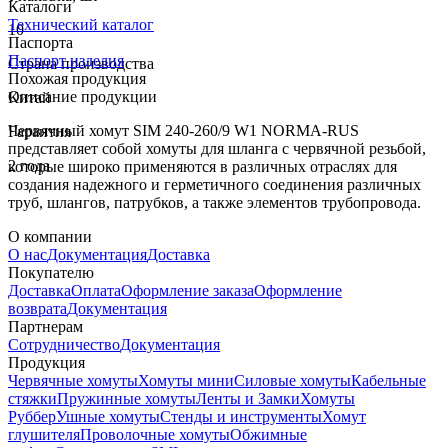
Каталоги
Технический каталог
10
Паспорта
Паспорт изделия
Страна производства
Похожая продукция
Описание продукции
Китай
Червячный хомут SIM 240-260/9 W1 NORMA-RUS
Гарантия
представляет собой хомуты для шланга с червячной резьбой,
2 года
которые широко применяются в различных отраслях для
создания надежного и герметичного соединения различных
труб, шлангов, патрубков, а также элементов трубопровода.
О компании
О нас
Документация
Доставка
Покупателю
Доставка
Оплата
Оформление заказа
Оформление
возврата
Документация
Партнерам
Сотрудничество
Документация
Продукция
Червячные хомуты
Хомуты мини
Силовые хомуты
Кабельные
стяжки
Пружинные хомуты
Ленты и Замки
Хомуты
Руббер
Ушные хомуты
Стенды и инструменты
Хомут
глушителя
Проволочные хомуты
Обжимные