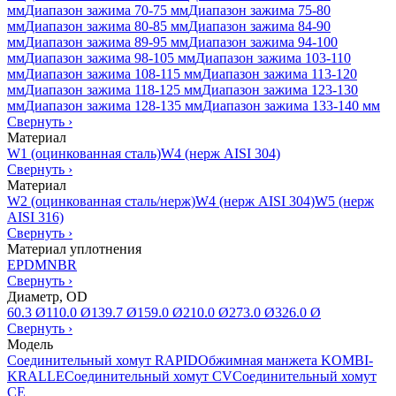
мм
Диапазон зажима 70-75 мм
Диапазон зажима 75-80
мм
Диапазон зажима 80-85 мм
Диапазон зажима 84-90
мм
Диапазон зажима 89-95 мм
Диапазон зажима 94-100
мм
Диапазон зажима 98-105 мм
Диапазон зажима 103-110
мм
Диапазон зажима 108-115 мм
Диапазон зажима 113-120
мм
Диапазон зажима 118-125 мм
Диапазон зажима 123-130
мм
Диапазон зажима 128-135 мм
Диапазон зажима 133-140 мм
Свернуть
›
Материал
W1 (оцинкованная сталь)
W4 (нерж AISI 304)
Свернуть
›
Материал
W2 (оцинкованная сталь/нерж)
W4 (нерж AISI 304)
W5 (нерж
AISI 316)
Свернуть
›
Материал уплотнения
EPDM
NBR
Свернуть
›
Диаметр, OD
60.3 Ø
110.0 Ø
139.7 Ø
159.0 Ø
210.0 Ø
273.0 Ø
326.0 Ø
Свернуть
›
Модель
Соединительный хомут RAPID
Обжимная манжета KOMBI-
KRALLE
Соединительный хомут CV
Соединительный хомут
CE