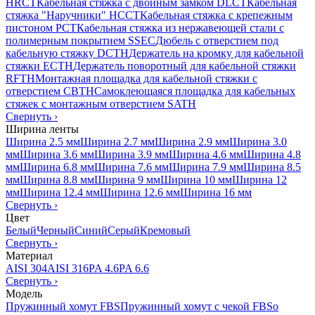
HRCT
Кабельная стяжка с двойным замком DLCT
Кабельная
стяжка "Наручники" HCCT
Кабельная стяжка с крепежным
пистоном PCT
Кабельная стяжка из нержавеющей стали с
полимерным покрытием SSEC
Дюбель с отверстием под
кабельную стяжку DCTH
Держатель на кромку для кабельной
стяжки ECTH
Держатель поворотный для кабельной стяжки
RFTH
Монтажная площадка для кабельной стяжки с
отверстием CBTH
Самоклеющаяся площадка для кабельных
стяжек с монтажным отверстием SATH
Свернуть
›
Ширина ленты
Ширина 2.5 мм
Ширина 2.7 мм
Ширина 2.9 мм
Ширина 3.0
мм
Ширина 3.6 мм
Ширина 3.9 мм
Ширина 4.6 мм
Ширина 4.8
мм
Ширина 6.8 мм
Ширина 7.6 мм
Ширина 7.9 мм
Ширина 8.5
мм
Ширина 8.8 мм
Ширина 9 мм
Ширина 10 мм
Ширина 12
мм
Ширина 12.4 мм
Ширина 12.6 мм
Ширина 16 мм
Свернуть
›
Цвет
Белый
Черный
Синий
Серый
Кремовый
Свернуть
›
Материал
AISI 304
AISI 316
PA 4.6
PA 6.6
Свернуть
›
Модель
Пружинный хомут FBS
Пружинный хомут с чекой FBSo