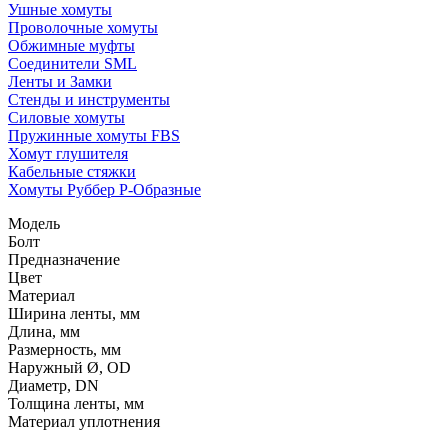
Ушные хомуты
Проволочные хомуты
Обжимные муфты
Соединители SML
Ленты и Замки
Стенды и инструменты
Силовые хомуты
Пружинные хомуты FBS
Хомут глушителя
Кабельные стяжки
Хомуты Руббер Р-Образные
Модель
Болт
Предназначение
Цвет
Материал
Ширина ленты, мм
Длина, мм
Размерность, мм
Наружный Ø, OD
Диаметр, DN
Толщина ленты, мм
Материал уплотнения