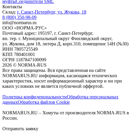
муфты
Соединители SML
Контакты
Склад:
г. Санкт-Петербург, ул. Жукова, 18
8 (800) 350-98-09
info@normarus.ru
ООО «НОРМА-РУС»
Почтовый адрес: 195197, г. Санкт-Петербург,
вн. тер. г. Муниципальный округ Финляндский округ,
ул. Жукова, дом 18, литера Д, корп.310, помещение 14Н (№30)
ИНН 7805725549
КПП 780401001
ОГРН 1187847100099
2026
©
NORMA-RUS
Все права защищены. Вся представленная на сайте
NORMARUS.RU информация, касающаяся технических
характеристик, носит информационный характер и ни при
каких условиях не является публичной оффертой.‍
Политика конфиденциальности
Обработка персональных
данных
Обработка файлов Cookie
NORMARUS.RU – Хомуты от производителя NORMA-RUS в
России.
Отправить заявку