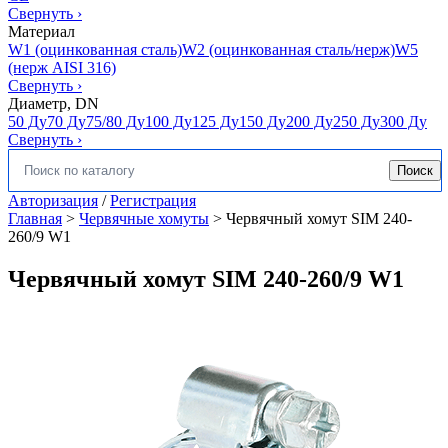
Свернуть
›
Материал
W1 (оцинкованная сталь)
W2 (оцинкованная сталь/нерж)
W5
(нерж AISI 316)
Свернуть
›
Диаметр, DN
50 Ду
70 Ду
75/80 Ду
100 Ду
125 Ду
150 Ду
200 Ду
250 Ду
300 Ду
Свернуть
›
Поиск
Искать:
Авторизация
/
Регистрация
Главная
>
Червячные хомуты
>
Червячный хомут SIM 240-
260/9 W1
Червячный хомут SIM 240-260/9 W1