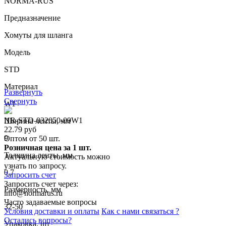
NORMA-RUS
Предназначение
Хомуты для шланга
Модель
STD
Материал
Развернуть
Свернуть
W1
NR-STD-032050-09W1
Ширина ленты, мм
22.79 руб
9
Оптом от 50 шт.
Розничная цена за 1 шт.
Толщина ленты, мм
Актуальную стоимость можно
узнать по запросу.
0.7
Запросить счет
Запросить счет через:
Размерность, мм
info@normarus.ru
Часто задаваемые вопросы
32-50
Условия доставки и оплаты
Как с нами связаться ?
Остались вопросы?
Упаковка, шт