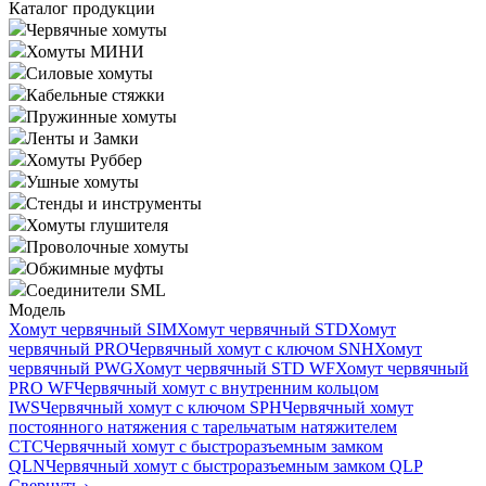
Каталог продукции
Червячные хомуты
Хомуты МИНИ
Силовые хомуты
Кабельные стяжки
Пружинные хомуты
Ленты и Замки
Хомуты Руббер
Ушные хомуты
Стенды и инструменты
Хомуты глушителя
Проволочные хомуты
Обжимные муфты
Соединители SML
Модель
Хомут червячный SIM
Хомут червячный STD
Хомут
червячный PRO
Червячный хомут с ключом SNH
Хомут
червячный PWG
Хомут червячный STD WF
Хомут червячный
PRO WF
Червячный хомут с внутренним кольцом
IWS
Червячный хомут с ключом SPH
Червячный хомут
постоянного натяжения с тарельчатым натяжителем
CTC
Червячный хомут с быстроразъемным замком
QLN
Червячный хомут с быстроразъемным замком QLP
Свернуть
›