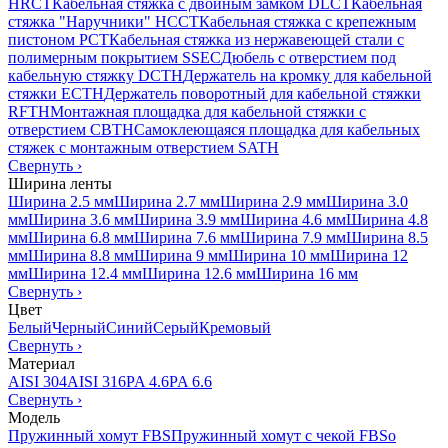
HRCT
Кабельная стяжка с двойным замком DLCT
Кабельная
стяжка "Наручники" HCCT
Кабельная стяжка с крепежным
пистоном PCT
Кабельная стяжка из нержавеющей стали с
полимерным покрытием SSEC
Дюбель с отверстием под
кабельную стяжку DCTH
Держатель на кромку для кабельной
стяжки ECTH
Держатель поворотный для кабельной стяжки
RFTH
Монтажная площадка для кабельной стяжки с
отверстием CBTH
Самоклеющаяся площадка для кабельных
стяжек с монтажным отверстием SATH
Свернуть
›
Ширина ленты
Ширина 2.5 мм
Ширина 2.7 мм
Ширина 2.9 мм
Ширина 3.0
мм
Ширина 3.6 мм
Ширина 3.9 мм
Ширина 4.6 мм
Ширина 4.8
мм
Ширина 6.8 мм
Ширина 7.6 мм
Ширина 7.9 мм
Ширина 8.5
мм
Ширина 8.8 мм
Ширина 9 мм
Ширина 10 мм
Ширина 12
мм
Ширина 12.4 мм
Ширина 12.6 мм
Ширина 16 мм
Свернуть
›
Цвет
Белый
Черный
Синий
Серый
Кремовый
Свернуть
›
Материал
AISI 304
AISI 316
PA 4.6
PA 6.6
Свернуть
›
Модель
Пружинный хомут FBS
Пружинный хомут с чекой FBSo