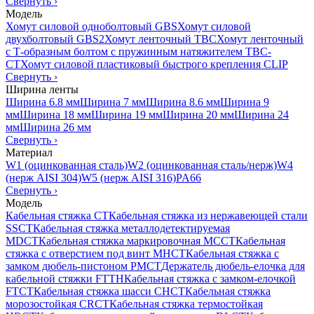
Свернуть
›
Модель
Хомут силовой одноболтовый GBS
Хомут силовой
двухболтовый GBS2
Хомут ленточный TBC
Хомут ленточный
с Т-образным болтом с пружинным натяжителем TBC-
CT
Хомут силовой пластиковый быстрого крепления CLIP
Свернуть
›
Ширина ленты
Ширина 6.8 мм
Ширина 7 мм
Ширина 8.6 мм
Ширина 9
мм
Ширина 18 мм
Ширина 19 мм
Ширина 20 мм
Ширина 24
мм
Ширина 26 мм
Свернуть
›
Материал
W1 (оцинкованная сталь)
W2 (оцинкованная сталь/нерж)
W4
(нерж AISI 304)
W5 (нерж AISI 316)
PA66
Свернуть
›
Модель
Кабельная стяжка CT
Кабельная стяжка из нержавеющей стали
SSCT
Кабельная стяжка металлодетектируемая
MDCT
Кабельная стяжка маркировочная MCCT
Кабельная
стяжка с отверстием под винт MHCT
Кабельная стяжка с
замком дюбель-пистоном PMCT
Держатель дюбель-елочка для
кабельной стяжки FTTH
Кабельная стяжка c замком-елочкой
FTCT
Кабельная стяжка шасси CHCT
Кабельная стяжка
морозостойкая CRCT
Кабельная стяжка термостойкая