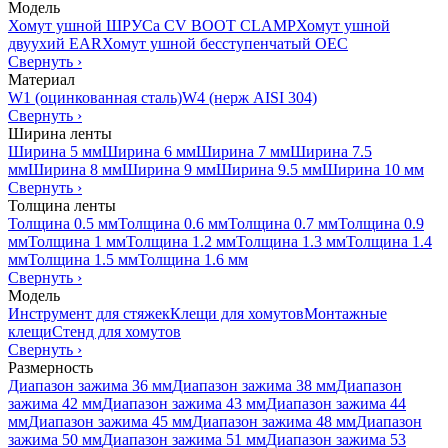
Модель
Хомут ушной ШРУСа CV BOOT CLAMP
Хомут ушной
двуухий EAR
Хомут ушной бесступенчатый OEC
Свернуть
›
Материал
W1 (оцинкованная сталь)
W4 (нерж AISI 304)
Свернуть
›
Ширина ленты
Ширина 5 мм
Ширина 6 мм
Ширина 7 мм
Ширина 7.5
мм
Ширина 8 мм
Ширина 9 мм
Ширина 9.5 мм
Ширина 10 мм
Свернуть
›
Толщина ленты
Толщина 0.5 мм
Толщина 0.6 мм
Толщина 0.7 мм
Толщина 0.9
мм
Толщина 1 мм
Толщина 1.2 мм
Толщина 1.3 мм
Толщина 1.4
мм
Толщина 1.5 мм
Толщина 1.6 мм
Свернуть
›
Модель
Инструмент для стяжек
Клещи для хомутов
Монтажные
клещи
Стенд для хомутов
Свернуть
›
Размерность
Диапазон зажима 36 мм
Диапазон зажима 38 мм
Диапазон
зажима 42 мм
Диапазон зажима 43 мм
Диапазон зажима 44
мм
Диапазон зажима 45 мм
Диапазон зажима 48 мм
Диапазон
зажима 50 мм
Диапазон зажима 51 мм
Диапазон зажима 53