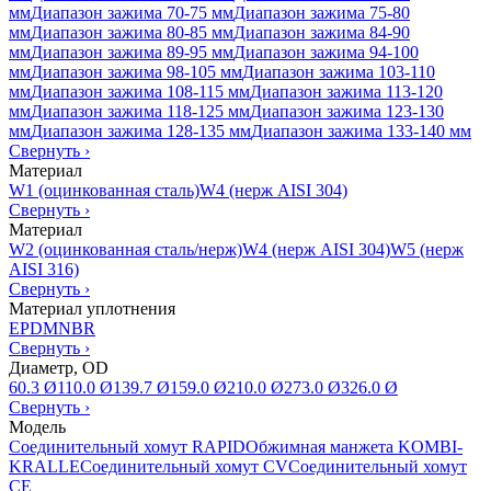
мм
Диапазон зажима 70-75 мм
Диапазон зажима 75-80
мм
Диапазон зажима 80-85 мм
Диапазон зажима 84-90
мм
Диапазон зажима 89-95 мм
Диапазон зажима 94-100
мм
Диапазон зажима 98-105 мм
Диапазон зажима 103-110
мм
Диапазон зажима 108-115 мм
Диапазон зажима 113-120
мм
Диапазон зажима 118-125 мм
Диапазон зажима 123-130
мм
Диапазон зажима 128-135 мм
Диапазон зажима 133-140 мм
Свернуть
›
Материал
W1 (оцинкованная сталь)
W4 (нерж AISI 304)
Свернуть
›
Материал
W2 (оцинкованная сталь/нерж)
W4 (нерж AISI 304)
W5 (нерж
AISI 316)
Свернуть
›
Материал уплотнения
EPDM
NBR
Свернуть
›
Диаметр, OD
60.3 Ø
110.0 Ø
139.7 Ø
159.0 Ø
210.0 Ø
273.0 Ø
326.0 Ø
Свернуть
›
Модель
Соединительный хомут RAPID
Обжимная манжета KOMBI-
KRALLE
Соединительный хомут CV
Соединительный хомут
CE