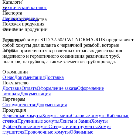
Каталоги
Технический каталог
50
Паспорта
Паспорт изделия
Страна производства
Похожая продукция
Описание продукции
Китай
Червячный хомут STD 32-50/9 W1 NORMA-RUS представляет
Гарантия
собой хомуты для шланга с червячной резьбой, которые
2 года
широко применяются в различных отраслях для создания
надежного и герметичного соединения различных труб,
шлангов, патрубков, а также элементов трубопровода.
О компании
О нас
Документация
Доставка
Покупателю
Доставка
Оплата
Оформление заказа
Оформление
возврата
Документация
Партнерам
Сотрудничество
Документация
Продукция
Червячные хомуты
Хомуты мини
Силовые хомуты
Кабельные
стяжки
Пружинные хомуты
Ленты и Замки
Хомуты
Руббер
Ушные хомуты
Стенды и инструменты
Хомут
глушителя
Проволочные хомуты
Обжимные