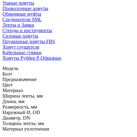
Ушные хомуты
Проволочные хомуты
Обжимные муфты
Соединители SML
Ленты и Замки
Стенды и инструменты
Силовые хомуты
Пружинные хомуты FBS
Хомут глушителя
Кабельные стяжки
Хомуты Руббер Р-Образные
Модель
Болт
Предназначение
Цвет
Материал
Ширина ленты, мм
Длина, мм
Размерность, мм
Наружный Ø, OD
Диаметр, DN
Толщина ленты, мм
Материал уплотнения