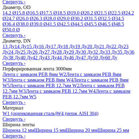
Свернуть
›
Диаметр, OD
14.2 Ø
15.8 Ø
16.5 Ø
17.5 Ø
18.5 Ø
19.0 Ø
20.2 Ø
21.5 Ø
22.5 Ø
24.2
Ø
24.7 Ø
26.0 Ø
26.3 Ø
28.0 Ø
29.0 Ø
30.2 Ø
31.5 Ø
32.5 Ø
34.5
Ø
36.4 Ø
38.0 Ø
39.0 Ø
41.5 Ø
42.5 Ø
44.5 Ø
45.5 Ø
46.5 Ø
48.5
Ø
50.0 Ø
Свернуть
›
Диаметр, DN
13 Ду
14 Ду
15 Ду
16 Ду
17 Ду
18 Ду
19 Ду
20 Ду
21 Ду
22 Ду
23
Ду
24 Ду
25 Ду
26 Ду
27 Ду
28 Ду
29 Ду
30 Ду
32 Ду
33 Ду
35 Ду
36
Ду
38 Ду
40 Ду
42 Ду
43 Ду
44 Ду
46 Ду
47 Ду
50 Ду
60 Ду
Свернуть
›
Перфорированная лента 3000мм
Лента с замкаом PEB 8мм W2
Лента с замкаом PEB 8мм
W3
Лента с замкаом PEB 8мм W4
Лента с замкаом PEB 8мм
W5
Лента с замкаом PEB 12.7мм W2
Лента с замкаом PEB
12.7мм W3
Лента с замкаом PEB 12.7мм W4
Лента с замкаом
PEB 12.7мм W5
Свернуть
›
Материал
W1 (оцинкованная сталь)
W4 (нерж AISI 304)
Свернуть
›
Ширина ленты
Ширина 12 мм
Ширина 15 мм
Ширина 20 мм
Ширина 25 мм
Свернуть
›