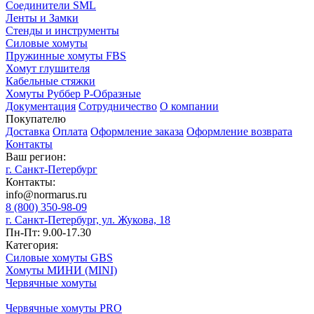
Соединители SML
Ленты и Замки
Стенды и инструменты
Силовые хомуты
Пружинные хомуты FBS
Хомут глушителя
Кабельные стяжки
Хомуты Руббер Р-Образные
Документация
Сотрудничество
О компании
Покупателю
Доставка
Оплата
Оформление заказа
Оформление возврата
Контакты
Ваш регион:
г. Санкт-Петербург
Контакты:
info@normarus.ru
8 (800) 350-98-09
г. Санкт-Петербург, ул. Жукова, 18
Пн-Пт: 9.00-17.30
Категория:
Силовые хомуты GBS
Хомуты МИНИ (MINI)
Червячные хомуты
Червячные хомуты PRO