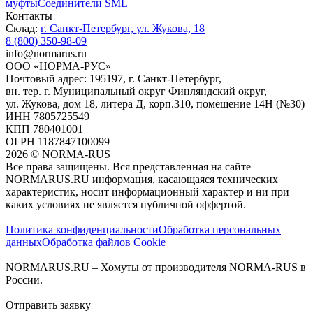
муфты
Соединители SML
Контакты
Склад:
г. Санкт-Петербург, ул. Жукова, 18
8 (800) 350-98-09
info@normarus.ru
ООО «НОРМА-РУС»
Почтовый адрес: 195197, г. Санкт-Петербург,
вн. тер. г. Муниципальный округ Финляндский округ,
ул. Жукова, дом 18, литера Д, корп.310, помещение 14Н (№30)
ИНН 7805725549
КПП 780401001
ОГРН 1187847100099
2026
©
NORMA-RUS
Все права защищены. Вся представленная на сайте
NORMARUS.RU информация, касающаяся технических
характеристик, носит информационный характер и ни при
каких условиях не является публичной оффертой.‍
Политика конфиденциальности
Обработка персональных
данных
Обработка файлов Cookie
NORMARUS.RU – Хомуты от производителя NORMA-RUS в
России.
Отправить заявку