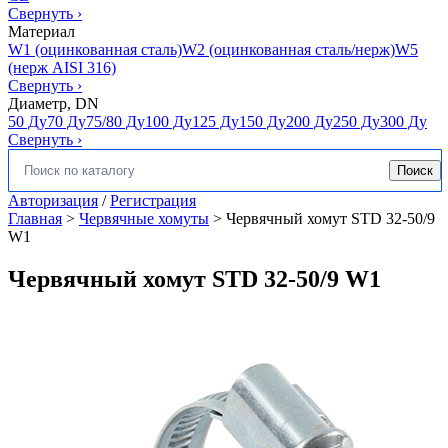
Свернуть
›
Материал
W1 (оцинкованная сталь)
W2 (оцинкованная сталь/нерж)
W5
(нерж AISI 316)
Свернуть
›
Диаметр, DN
50 Ду
70 Ду
75/80 Ду
100 Ду
125 Ду
150 Ду
200 Ду
250 Ду
300 Ду
Свернуть
›
Поиск
Искать:
Авторизация
/
Регистрация
Главная
>
Червячные хомуты
>
Червячный хомут STD 32-50/9
W1
Червячный хомут STD 32-50/9 W1