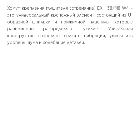
Хомут крепления глушителя (стремянка) EXH 38/M8 W4 –
это универсальный крепежный элемент, состоящий из U-
образной шпильки и прижимной пластины, которые
равномерно распределяют усилие. Уникальная
конструкция позволяет снизить вибрации, уменьшить
уровень шума и колебание деталей.
О компании
Покупателю
О нас
Доставка
Документация
Оплата
Доставка
Оформление
заказа
Оформление
возврата
Документация