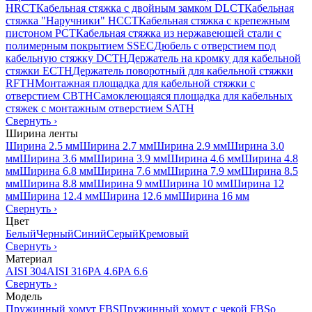
HRCT
Кабельная стяжка с двойным замком DLCT
Кабельная
стяжка "Наручники" HCCT
Кабельная стяжка с крепежным
пистоном PCT
Кабельная стяжка из нержавеющей стали с
полимерным покрытием SSEC
Дюбель с отверстием под
кабельную стяжку DCTH
Держатель на кромку для кабельной
стяжки ECTH
Держатель поворотный для кабельной стяжки
RFTH
Монтажная площадка для кабельной стяжки с
отверстием CBTH
Самоклеющаяся площадка для кабельных
стяжек с монтажным отверстием SATH
Свернуть
›
Ширина ленты
Ширина 2.5 мм
Ширина 2.7 мм
Ширина 2.9 мм
Ширина 3.0
мм
Ширина 3.6 мм
Ширина 3.9 мм
Ширина 4.6 мм
Ширина 4.8
мм
Ширина 6.8 мм
Ширина 7.6 мм
Ширина 7.9 мм
Ширина 8.5
мм
Ширина 8.8 мм
Ширина 9 мм
Ширина 10 мм
Ширина 12
мм
Ширина 12.4 мм
Ширина 12.6 мм
Ширина 16 мм
Свернуть
›
Цвет
Белый
Черный
Синий
Серый
Кремовый
Свернуть
›
Материал
AISI 304
AISI 316
PA 4.6
PA 6.6
Свернуть
›
Модель
Пружинный хомут FBS
Пружинный хомут с чекой FBSo