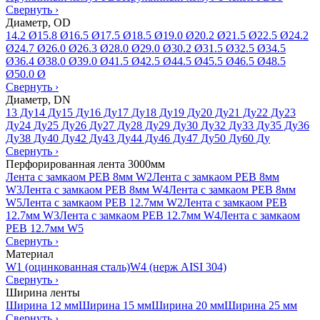
Свернуть
›
Диаметр, OD
14.2 Ø
15.8 Ø
16.5 Ø
17.5 Ø
18.5 Ø
19.0 Ø
20.2 Ø
21.5 Ø
22.5 Ø
24.2
Ø
24.7 Ø
26.0 Ø
26.3 Ø
28.0 Ø
29.0 Ø
30.2 Ø
31.5 Ø
32.5 Ø
34.5
Ø
36.4 Ø
38.0 Ø
39.0 Ø
41.5 Ø
42.5 Ø
44.5 Ø
45.5 Ø
46.5 Ø
48.5
Ø
50.0 Ø
Свернуть
›
Диаметр, DN
13 Ду
14 Ду
15 Ду
16 Ду
17 Ду
18 Ду
19 Ду
20 Ду
21 Ду
22 Ду
23
Ду
24 Ду
25 Ду
26 Ду
27 Ду
28 Ду
29 Ду
30 Ду
32 Ду
33 Ду
35 Ду
36
Ду
38 Ду
40 Ду
42 Ду
43 Ду
44 Ду
46 Ду
47 Ду
50 Ду
60 Ду
Свернуть
›
Перфорированная лента 3000мм
Лента с замкаом PEB 8мм W2
Лента с замкаом PEB 8мм
W3
Лента с замкаом PEB 8мм W4
Лента с замкаом PEB 8мм
W5
Лента с замкаом PEB 12.7мм W2
Лента с замкаом PEB
12.7мм W3
Лента с замкаом PEB 12.7мм W4
Лента с замкаом
PEB 12.7мм W5
Свернуть
›
Материал
W1 (оцинкованная сталь)
W4 (нерж AISI 304)
Свернуть
›
Ширина ленты
Ширина 12 мм
Ширина 15 мм
Ширина 20 мм
Ширина 25 мм
Свернуть
›