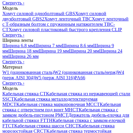
Свернуть
›
Модель
Хомут силовой одноболтовый GBS
Хомут силовой
двухболтовый GBS2
Хомут ленточный TBC
Хомут ленточный
с Т-образным болтом с пружинным натяжителем TBC-
CT
Хомут силовой пластиковый быстрого крепления CLIP
Свернуть
›
Ширина ленты
Ширина 6.8 мм
Ширина 7 мм
Ширина 8.6 мм
Ширина 9
мм
Ширина 18 мм
Ширина 19 мм
Ширина 20 мм
Ширина 24
мм
Ширина 26 мм
Свернуть
›
Материал
W1 (оцинкованная сталь)
W2 (оцинкованная сталь/нерж)
W4
(нерж AISI 304)
W5 (нерж AISI 316)
PA66
Свернуть
›
Модель
Кабельная стяжка CT
Кабельная стяжка из нержавеющей стали
SSCT
Кабельная стяжка металлодетектируемая
MDCT
Кабельная стяжка маркировочная MCCT
Кабельная
стяжка с отверстием под винт MHCT
Кабельная стяжка с
замком дюбель-пистоном PMCT
Держатель дюбель-елочка для
кабельной стяжки FTTH
Кабельная стяжка c замком-елочкой
FTCT
Кабельная стяжка шасси CHCT
Кабельная стяжка
морозостойкая CRCT
Кабельная стяжка термостойкая