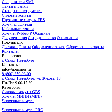
Соединители SML
Ленты и Замки
Стенды и инструменты
Силовые хомуты
Пружинные хомуты FBS
Хомут глушителя
Кабельные стяжки
Хомуты Руббер Р-Образные
Документация
Сотрудничество
О компании
Покупателю
Доставка
Оплата
Оформление заказа
Оформление возврата
Контакты
Ваш регион:
г. Санкт-Петербург
Контакты:
info@normarus.ru
8 (800) 350-98-09
г. Санкт-Петербург, ул. Жукова, 18
Пн-Пт: 9.00-17.30
Категория:
Силовые хомуты GBS
Хомуты МИНИ (MINI)
Червячные хомуты
Червячные хомуты PRO