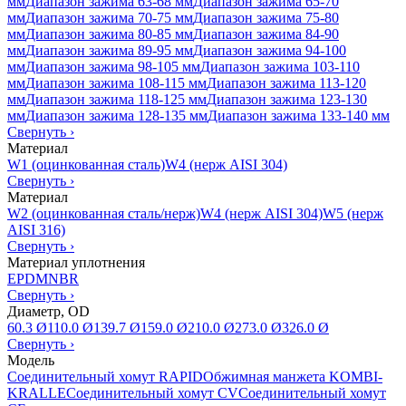
мм
Диапазон зажима 63-68 мм
Диапазон зажима 65-70
мм
Диапазон зажима 70-75 мм
Диапазон зажима 75-80
мм
Диапазон зажима 80-85 мм
Диапазон зажима 84-90
мм
Диапазон зажима 89-95 мм
Диапазон зажима 94-100
мм
Диапазон зажима 98-105 мм
Диапазон зажима 103-110
мм
Диапазон зажима 108-115 мм
Диапазон зажима 113-120
мм
Диапазон зажима 118-125 мм
Диапазон зажима 123-130
мм
Диапазон зажима 128-135 мм
Диапазон зажима 133-140 мм
Свернуть
›
Материал
W1 (оцинкованная сталь)
W4 (нерж AISI 304)
Свернуть
›
Материал
W2 (оцинкованная сталь/нерж)
W4 (нерж AISI 304)
W5 (нерж
AISI 316)
Свернуть
›
Материал уплотнения
EPDM
NBR
Свернуть
›
Диаметр, OD
60.3 Ø
110.0 Ø
139.7 Ø
159.0 Ø
210.0 Ø
273.0 Ø
326.0 Ø
Свернуть
›
Модель
Соединительный хомут RAPID
Обжимная манжета KOMBI-
KRALLE
Соединительный хомут CV
Соединительный хомут