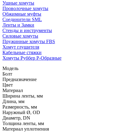
Ушные хомуты
Проволочные хомуты
Обжимные муфты
Соединители SML
Ленты и Замки
Стенды и инструменты
Силовые хомуты
Пружинные хомуты FBS
Хомут глушителя
Кабельные стяжки
Хомуты Руббер Р-Образные
Модель
Болт
Предназначение
Цвет
Материал
Ширина ленты, мм
Длина, мм
Размерность, мм
Наружный Ø, OD
Диаметр, DN
Толщина ленты, мм
Материал уплотнения