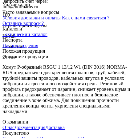
Запросить счет через:
Упаковка, шт
info@normarus.ru
Часто задаваемые вопросы
100
Условия доставки и оплаты
Как с нами связаться ?
Остались вопросы?
Страна производства
Каталоги
Технический каталог
Китай
Паспорта
Паспорт изделия
Гарантия
Похожая продукция
Описание продукции
2 года
Хомут Р-образный RSGU 1.13/12 W1 (DIN 3016) NORMA-
RUS предназначен для крепления шлангов, труб, кабелей,
трубной защиты проводов, кабельных жгутов в условиях
вибрации и агрессивного воздействия среды. Резиновый
профиль предохраняет от царапин, снижает уровень шума и
вибрации, а также обеспечивает плотное и безопасное
соединение в зоне обжима. Для повышения прочности
крепления концы ленты укрпелены специальными
накладками.
О компании
О нас
Документация
Доставка
Покупателю