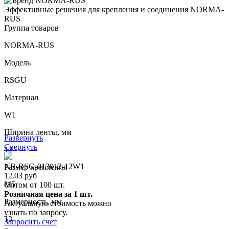
Эффективные решения для крепления и соединения NORMA-
RUS
Группа товаров
NORMA-RUS
Модель
RSGU
Материал
W1
Ширина ленты, мм
Развернуть
Свернуть
12
NR-RSG-013012-12W1
Размер крепления
12.03 руб
M5
Оптом от 100 шт.
Розничная цена за 1 шт.
Размерность, мм
Актуальную стоимость можно
узнать по запросу.
13
Запросить счет