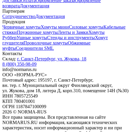
Доставка
Оплата
Оформление заказа
Оформление
возврата
Документация
Партнерам
Сотрудничество
Документация
Продукция
Червячные хомуты
Хомуты мини
Силовые хомуты
Кабельные
стяжки
Пружинные хомуты
Ленты и Замки
Хомуты
Руббер
Ушные хомуты
Стенды и инструменты
Хомут
глушителя
Проволочные хомуты
Обжимные
муфты
Соединители SML
Контакты
Склад:
г. Санкт-Петербург, ул. Жукова, 18
8 (800) 350-98-09
info@normarus.ru
ООО «НОРМА-РУС»
Почтовый адрес: 195197, г. Санкт-Петербург,
вн. тер. г. Муниципальный округ Финляндский округ,
ул. Жукова, дом 18, литера Д, корп.310, помещение 14Н (№30)
ИНН 7805725549
КПП 780401001
ОГРН 1187847100099
2026
©
NORMA-RUS
Все права защищены. Вся представленная на сайте
NORMARUS.RU информация, касающаяся технических
характеристик, носит информационный характер и ни при