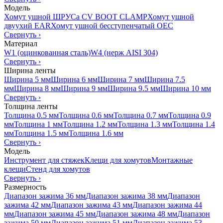
Модель
Хомут ушной ШРУСа CV BOOT CLAMP
Хомут ушной
двуухий EAR
Хомут ушной бесступенчатый OEC
Свернуть
›
Материал
W1 (оцинкованная сталь)
W4 (нерж AISI 304)
Свернуть
›
Ширина ленты
Ширина 5 мм
Ширина 6 мм
Ширина 7 мм
Ширина 7.5
мм
Ширина 8 мм
Ширина 9 мм
Ширина 9.5 мм
Ширина 10 мм
Свернуть
›
Толщина ленты
Толщина 0.5 мм
Толщина 0.6 мм
Толщина 0.7 мм
Толщина 0.9
мм
Толщина 1 мм
Толщина 1.2 мм
Толщина 1.3 мм
Толщина 1.4
мм
Толщина 1.5 мм
Толщина 1.6 мм
Свернуть
›
Модель
Инструмент для стяжек
Клещи для хомутов
Монтажные
клещи
Стенд для хомутов
Свернуть
›
Размерность
Диапазон зажима 36 мм
Диапазон зажима 38 мм
Диапазон
зажима 42 мм
Диапазон зажима 43 мм
Диапазон зажима 44
мм
Диапазон зажима 45 мм
Диапазон зажима 48 мм
Диапазон
зажима 50 мм
Диапазон зажима 51 мм
Диапазон зажима 53