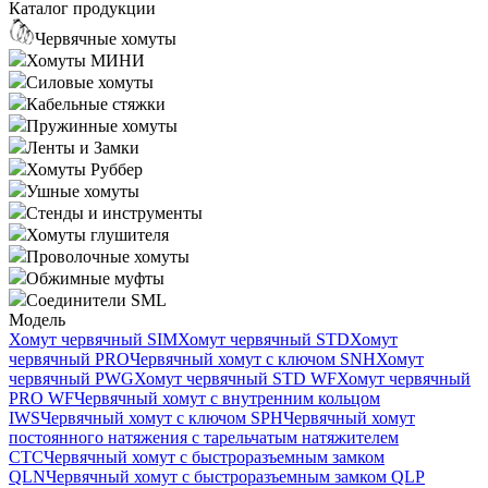
Каталог продукции
Червячные хомуты
Хомуты МИНИ
Силовые хомуты
Кабельные стяжки
Пружинные хомуты
Ленты и Замки
Хомуты Руббер
Ушные хомуты
Стенды и инструменты
Хомуты глушителя
Проволочные хомуты
Обжимные муфты
Соединители SML
Модель
Хомут червячный SIM
Хомут червячный STD
Хомут
червячный PRO
Червячный хомут с ключом SNH
Хомут
червячный PWG
Хомут червячный STD WF
Хомут червячный
PRO WF
Червячный хомут с внутренним кольцом
IWS
Червячный хомут с ключом SPH
Червячный хомут
постоянного натяжения с тарельчатым натяжителем
CTC
Червячный хомут с быстроразъемным замком
QLN
Червячный хомут с быстроразъемным замком QLP