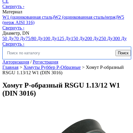
CE
Свернуть
›
Материал
W1 (оцинкованная сталь)
W2 (оцинкованная сталь/нерж)
W5
(нерж AISI 316)
Свернуть
›
Диаметр, DN
50 Ду
70 Ду
75/80 Ду
100 Ду
125 Ду
150 Ду
200 Ду
250 Ду
300 Ду
Свернуть
›
Поиск
Искать:
Авторизация
/
Регистрация
Главная
>
Хомуты Руббер Р-Образные
>
Хомут Р-образный
RSGU 1.13/12 W1 (DIN 3016)
Хомут Р-образный RSGU 1.13/12 W1
(DIN 3016)