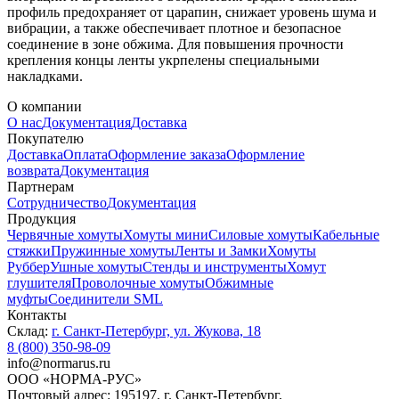
профиль предохраняет от царапин, снижает уровень шума и
вибрации, а также обеспечивает плотное и безопасное
соединение в зоне обжима. Для повышения прочности
крепления концы ленты укрпелены специальными
накладками.
О компании
О нас
Документация
Доставка
Покупателю
Доставка
Оплата
Оформление заказа
Оформление
возврата
Документация
Партнерам
Сотрудничество
Документация
Продукция
Червячные хомуты
Хомуты мини
Силовые хомуты
Кабельные
стяжки
Пружинные хомуты
Ленты и Замки
Хомуты
Руббер
Ушные хомуты
Стенды и инструменты
Хомут
глушителя
Проволочные хомуты
Обжимные
муфты
Соединители SML
Контакты
Склад:
г. Санкт-Петербург, ул. Жукова, 18
8 (800) 350-98-09
info@normarus.ru
ООО «НОРМА-РУС»
Почтовый адрес: 195197, г. Санкт-Петербург,