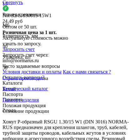
Свернуть
15
Размер крепления
NR-RSG-030015-15W1
24.49 руб
M6
Оптом от 50 шт.
Розничная цена за 1 шт.
Размерность, мм
Актуальную стоимость можно
узнать по запросу.
30
Запросить счет
Запросить счет через:
Упаковка, шт
info@normarus.ru
Часто задаваемые вопросы
50
Условия доставки и оплаты
Как с нами связаться ?
Остались вопросы?
Страна производства
Каталоги
Технический каталог
Китай
Паспорта
Гарантия
Паспорт изделия
Похожая продукция
2 года
Описание продукции
Хомут Р-образный RSGU 1.30/15 W1 (DIN 3016) NORMA-
RUS предназначен для крепления шлангов, труб, кабелей,
трубной защиты проводов, кабельных жгутов в условиях
вибрации и агрессивного воздействия среды. Резиновый