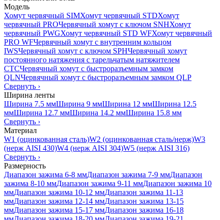
Модель
Хомут червячный SIM
Хомут червячный STD
Хомут
червячный PRO
Червячный хомут с ключом SNH
Хомут
червячный PWG
Хомут червячный STD WF
Хомут червячный
PRO WF
Червячный хомут с внутренним кольцом
IWS
Червячный хомут с ключом SPH
Червячный хомут
постоянного натяжения с тарельчатым натяжителем
CTC
Червячный хомут с быстроразъемным замком
QLN
Червячный хомут с быстроразъемным замком QLP
Свернуть
›
Ширина ленты
Ширина 7.5 мм
Ширина 9 мм
Ширина 12 мм
Ширина 12.5
мм
Ширина 12.7 мм
Ширина 14.2 мм
Ширина 15.8 мм
Свернуть
›
Материал
W1 (оцинкованная сталь)
W2 (оцинкованная сталь/нерж)
W3
(нерж AISI 430)
W4 (нерж AISI 304)
W5 (нерж AISI 316)
Свернуть
›
Размерность
Диапазон зажима 6-8 мм
Диапазон зажима 7-9 мм
Диапазон
зажима 8-10 мм
Диапазон зажима 9-11 мм
Диапазон зажима 10
мм
Диапазон зажима 10-12 мм
Диапазон зажима 11-13
мм
Диапазон зажима 12-14 мм
Диапазон зажима 13-15
мм
Диапазон зажима 15-17 мм
Диапазон зажима 16-18
мм
Диапазон зажима 18-20 мм
Диапазон зажима 19-21