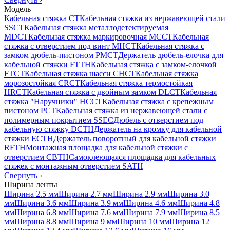
Модель
Кабельная стяжка CT
Кабельная стяжка из нержавеющей стали
SSCT
Кабельная стяжка металлодетектируемая
MDCT
Кабельная стяжка маркировочная MCCT
Кабельная
стяжка с отверстием под винт MHCT
Кабельная стяжка с
замком дюбель-пистоном PMCT
Держатель дюбель-елочка для
кабельной стяжки FTTH
Кабельная стяжка c замком-елочкой
FTCT
Кабельная стяжка шасси CHCT
Кабельная стяжка
морозостойкая CRCT
Кабельная стяжка термостойкая
HRCT
Кабельная стяжка с двойным замком DLCT
Кабельная
стяжка "Наручники" HCCT
Кабельная стяжка с крепежным
пистоном PCT
Кабельная стяжка из нержавеющей стали с
полимерным покрытием SSEC
Дюбель с отверстием под
кабельную стяжку DCTH
Держатель на кромку для кабельной
стяжки ECTH
Держатель поворотный для кабельной стяжки
RFTH
Монтажная площадка для кабельной стяжки с
отверстием CBTH
Самоклеющаяся площадка для кабельных
стяжек с монтажным отверстием SATH
Свернуть
›
Ширина ленты
Ширина 2.5 мм
Ширина 2.7 мм
Ширина 2.9 мм
Ширина 3.0
мм
Ширина 3.6 мм
Ширина 3.9 мм
Ширина 4.6 мм
Ширина 4.8
мм
Ширина 6.8 мм
Ширина 7.6 мм
Ширина 7.9 мм
Ширина 8.5
мм
Ширина 8.8 мм
Ширина 9 мм
Ширина 10 мм
Ширина 12