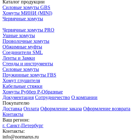
Каталог продукции
Силовые хомуты GBS
Хомуты МИНИ (MINI)
Червячные хомуты
Червячные хомуты PRO
Ушные хомуты
Проволочные хомуты
Обжимные муфты
Соединители SML
Ленты и Замки
Стенды и инструменты
Силовые хомуты
Пружинные хомуты FBS
Хомут глушителя
Кабельные стяжки
Хомуты Руббер Р-Образные
Документация
Сотрудничество
О компании
Покупателю
Доставка
Оплата
Оформление заказа
Оформление возврата
Контакты
Ваш регион:
г. Санкт-Петербург
Контакты:
info@normarus.ru