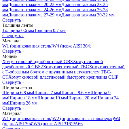
мм
Диапазон зажима 20-22 мм
Диапазон зажима 23-25
мм
Диапазон зажима 24-26 мм
Диапазон зажима 26-28
мм
Диапазон зажима 27-29 мм
Диапазон зажима 30-32 мм
Свернуть
›
Толщина ленты
Толщина 0.6 мм
Толщина 0.7 мм
Свернуть
›
Материал
W1 (оцинкованная сталь)
W4 (нерж AISI 304)
Свернуть
›
Модель
Хомут силовой одноболтовый GBS
Хомут силовой
двухболтовый GBS2
Хомут ленточный TBC
Хомут ленточный
с Т-образным болтом с пружинным натяжителем TBC-
CT
Хомут силовой пластиковый быстрого крепления CLIP
Свернуть
›
Ширина ленты
Ширина 6.8 мм
Ширина 7 мм
Ширина 8.6 мм
Ширина 9
мм
Ширина 18 мм
Ширина 19 мм
Ширина 20 мм
Ширина 24
мм
Ширина 26 мм
Свернуть
›
Материал
W1 (оцинкованная сталь)
W2 (оцинкованная сталь/нерж)
W4
(нерж AISI 304)
W5 (нерж AISI 316)
PA66
Свернуть
›