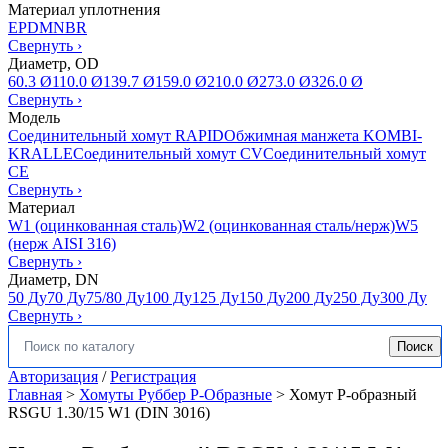
Материал уплотнения
EPDM
NBR
Свернуть
›
Диаметр, OD
60.3 Ø
110.0 Ø
139.7 Ø
159.0 Ø
210.0 Ø
273.0 Ø
326.0 Ø
Свернуть
›
Модель
Соединительный хомут RAPID
Обжимная манжета KOMBI-
KRALLE
Соединительный хомут CV
Соединительный хомут
CE
Свернуть
›
Материал
W1 (оцинкованная сталь)
W2 (оцинкованная сталь/нерж)
W5
(нерж AISI 316)
Свернуть
›
Диаметр, DN
50 Ду
70 Ду
75/80 Ду
100 Ду
125 Ду
150 Ду
200 Ду
250 Ду
300 Ду
Свернуть
›
Поиск
Искать:
Авторизация
/
Регистрация
Главная
>
Хомуты Руббер Р-Образные
>
Хомут Р-образный
RSGU 1.30/15 W1 (DIN 3016)