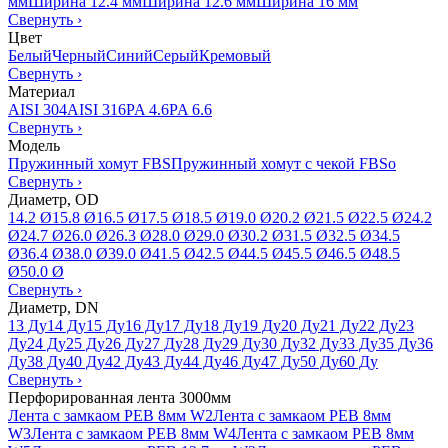
мм
Ширина 12.4 мм
Ширина 12.6 мм
Ширина 16 мм
Свернуть
›
Цвет
Белый
Черный
Синий
Серый
Кремовый
Свернуть
›
Материал
AISI 304
AISI 316
PA 4.6
PA 6.6
Свернуть
›
Модель
Пружинный хомут FBS
Пружинный хомут с чекой FBSo
Свернуть
›
Диаметр, OD
14.2 Ø
15.8 Ø
16.5 Ø
17.5 Ø
18.5 Ø
19.0 Ø
20.2 Ø
21.5 Ø
22.5 Ø
24.2
Ø
24.7 Ø
26.0 Ø
26.3 Ø
28.0 Ø
29.0 Ø
30.2 Ø
31.5 Ø
32.5 Ø
34.5
Ø
36.4 Ø
38.0 Ø
39.0 Ø
41.5 Ø
42.5 Ø
44.5 Ø
45.5 Ø
46.5 Ø
48.5
Ø
50.0 Ø
Свернуть
›
Диаметр, DN
13 Ду
14 Ду
15 Ду
16 Ду
17 Ду
18 Ду
19 Ду
20 Ду
21 Ду
22 Ду
23
Ду
24 Ду
25 Ду
26 Ду
27 Ду
28 Ду
29 Ду
30 Ду
32 Ду
33 Ду
35 Ду
36
Ду
38 Ду
40 Ду
42 Ду
43 Ду
44 Ду
46 Ду
47 Ду
50 Ду
60 Ду
Свернуть
›
Перфорированная лента 3000мм
Лента с замкаом PEB 8мм W2
Лента с замкаом PEB 8мм
W3
Лента с замкаом PEB 8мм W4
Лента с замкаом PEB 8мм