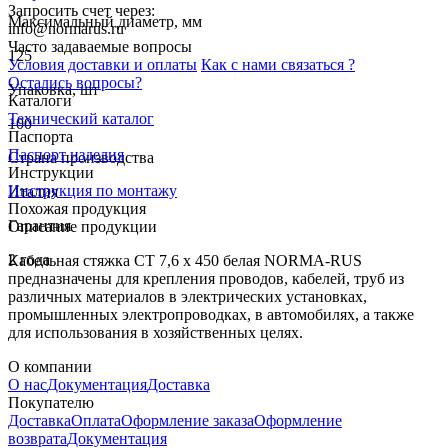
Запросить счет через:
Максимальный диаметр, мм
info@normarus.ru
Часто задаваемые вопросы
125
Условия доставки и оплаты
Как с нами связаться ?
Остались вопросы?
Упаковка, шт
Каталоги
Технический каталог
100
Паспорта
Паспорт изделия
Страна производства
Инструкции
Инструкция по монтажу
Италия
Похожая продукция
Гарантия
Описание продукции
2 года
Кабельная стяжка CT 7,6 x 450 белая NORMA-RUS
предназначены для крепления проводов, кабелей, труб из
различных материалов в электрических установках,
промышленных электропроводках, в автомобилях, а также
для использования в хозяйственных целях.
О компании
О нас
Документация
Доставка
Покупателю
Доставка
Оплата
Оформление заказа
Оформление
возврата
Документация