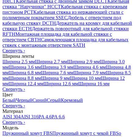
HRCT
Кабельная стяжка с двойным замком DLCT
Кабельная
стяжка "Наручники" HCCT
Кабельная стяжка с крепежным
пистоном PCT
Кабельная стяжка из нержавеющей стали с
полимерным покрытием SSEC
Дюбель с отверстием под
кабельную стяжку DCTH
Держатель на кромку для кабельной
стяжки ECTH
Держатель поворотный для кабельной стяжки
RFTH
Монтажная площадка для кабельной стяжки с
отверстием CBTH
Самоклеющаяся площадка для кабельных
стяжек с монтажным отверстием SATH
Свернуть
›
Ширина ленты
Ширина 2.5 мм
Ширина 2.7 мм
Ширина 2.9 мм
Ширина 3.0
мм
Ширина 3.6 мм
Ширина 3.9 мм
Ширина 4.6 мм
Ширина 4.8
мм
Ширина 6.8 мм
Ширина 7.6 мм
Ширина 7.9 мм
Ширина 8.5
мм
Ширина 8.8 мм
Ширина 9 мм
Ширина 10 мм
Ширина 12
мм
Ширина 12.4 мм
Ширина 12.6 мм
Ширина 16 мм
Свернуть
›
Цвет
Белый
Черный
Синий
Серый
Кремовый
Свернуть
›
Материал
AISI 304
AISI 316
PA 4.6
PA 6.6
Свернуть
›
Модель
Пружинный хомут FBS
Пружинный хомут с чекой FBSo