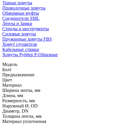
Ушные хомуты
Проволочные хомуты
Обжимные муфты
Соединители SML
Ленты и Замки
Стенды и инструменты
Силовые хомуты
Пружинные хомуты FBS
Хомут глушителя
Кабельные стяжки
Хомуты Руббер Р-Образные
Модель
Болт
Предназначение
Цвет
Материал
Ширина ленты, мм
Длина, мм
Размерность, мм
Наружный Ø, OD
Диаметр, DN
Толщина ленты, мм
Материал уплотнения