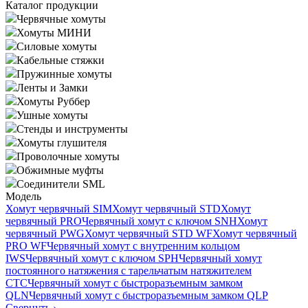
Каталог продукции
Червячные хомуты
Хомуты МИНИ
Силовые хомуты
Кабельные стяжки
Пружинные хомуты
Ленты и Замки
Хомуты Руббер
Ушные хомуты
Стенды и инструменты
Хомуты глушителя
Проволочные хомуты
Обжимные муфты
Соединители SML
Модель
Хомут червячный SIM
Хомут червячный STD
Хомут
червячный PRO
Червячный хомут с ключом SNH
Хомут
червячный PWG
Хомут червячный STD WF
Хомут червячный
PRO WF
Червячный хомут с внутренним кольцом
IWS
Червячный хомут с ключом SPH
Червячный хомут
постоянного натяжения с тарельчатым натяжителем
CTC
Червячный хомут с быстроразъемным замком
QLN
Червячный хомут с быстроразъемным замком QLP
Свернуть
›