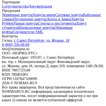
Партнерам
Сотрудничество
Документация
Продукция
Червячные хомуты
Хомуты мини
Силовые хомуты
Кабельные
стяжки
Пружинные хомуты
Ленты и Замки
Хомуты
Руббер
Ушные хомуты
Стенды и инструменты
Хомут
глушителя
Проволочные хомуты
Обжимные
муфты
Соединители SML
Контакты
Склад:
г. Санкт-Петербург, ул. Жукова, 18
8 (800) 350-98-09
info@normarus.ru
ООО «НОРМА-РУС»
Почтовый адрес: 195197, г. Санкт-Петербург,
вн. тер. г. Муниципальный округ Финляндский округ,
ул. Жукова, дом 18, литера Д, корп.310, помещение 14Н (№30)
ИНН 7805725549
КПП 780401001
ОГРН 1187847100099
2026
©
NORMA-RUS
Все права защищены. Вся представленная на сайте
NORMARUS.RU информация, касающаяся технических
характеристик, носит информационный характер и ни при
каких условиях не является публичной оффертой.‍