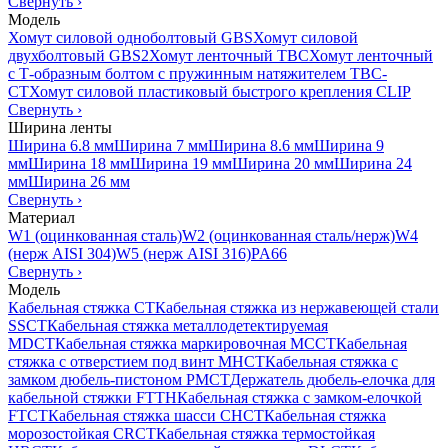
Свернуть
›
Модель
Хомут силовой одноболтовый GBS
Хомут силовой
двухболтовый GBS2
Хомут ленточный TBC
Хомут ленточный
с Т-образным болтом с пружинным натяжителем TBC-
CT
Хомут силовой пластиковый быстрого крепления CLIP
Свернуть
›
Ширина ленты
Ширина 6.8 мм
Ширина 7 мм
Ширина 8.6 мм
Ширина 9
мм
Ширина 18 мм
Ширина 19 мм
Ширина 20 мм
Ширина 24
мм
Ширина 26 мм
Свернуть
›
Материал
W1 (оцинкованная сталь)
W2 (оцинкованная сталь/нерж)
W4
(нерж AISI 304)
W5 (нерж AISI 316)
PA66
Свернуть
›
Модель
Кабельная стяжка CT
Кабельная стяжка из нержавеющей стали
SSCT
Кабельная стяжка металлодетектируемая
MDCT
Кабельная стяжка маркировочная MCCT
Кабельная
стяжка с отверстием под винт MHCT
Кабельная стяжка с
замком дюбель-пистоном PMCT
Держатель дюбель-елочка для
кабельной стяжки FTTH
Кабельная стяжка c замком-елочкой
FTCT
Кабельная стяжка шасси CHCT
Кабельная стяжка
морозостойкая CRCT
Кабельная стяжка термостойкая