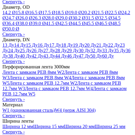
Свернуть
›
Диаметр, OD
14.2 Ø
15.8 Ø
16.5 Ø
17.5 Ø
18.5 Ø
19.0 Ø
20.2 Ø
21.5 Ø
22.5 Ø
24.2
Ø
24.7 Ø
26.0 Ø
26.3 Ø
28.0 Ø
29.0 Ø
30.2 Ø
31.5 Ø
32.5 Ø
34.5
Ø
36.4 Ø
38.0 Ø
39.0 Ø
41.5 Ø
42.5 Ø
44.5 Ø
45.5 Ø
46.5 Ø
48.5
Ø
50.0 Ø
Свернуть
›
Диаметр, DN
13 Ду
14 Ду
15 Ду
16 Ду
17 Ду
18 Ду
19 Ду
20 Ду
21 Ду
22 Ду
23
Ду
24 Ду
25 Ду
26 Ду
27 Ду
28 Ду
29 Ду
30 Ду
32 Ду
33 Ду
35 Ду
36
Ду
38 Ду
40 Ду
42 Ду
43 Ду
44 Ду
46 Ду
47 Ду
50 Ду
60 Ду
Свернуть
›
Перфорированная лента 3000мм
Лента с замкаом PEB 8мм W2
Лента с замкаом PEB 8мм
W3
Лента с замкаом PEB 8мм W4
Лента с замкаом PEB 8мм
W5
Лента с замкаом PEB 12.7мм W2
Лента с замкаом PEB
12.7мм W3
Лента с замкаом PEB 12.7мм W4
Лента с замкаом
PEB 12.7мм W5
Свернуть
›
Материал
W1 (оцинкованная сталь)
W4 (нерж AISI 304)
Свернуть
›
Ширина ленты
Ширина 12 мм
Ширина 15 мм
Ширина 20 мм
Ширина 25 мм
Свернуть
›