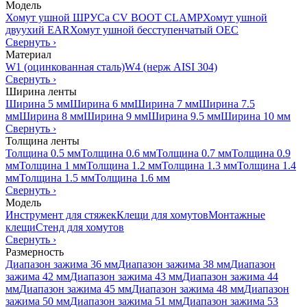
Модель
Хомут ушной ШРУСа CV BOOT CLAMP
Хомут ушной
двуухий EAR
Хомут ушной бесступенчатый OEC
Свернуть
›
Материал
W1 (оцинкованная сталь)
W4 (нерж AISI 304)
Свернуть
›
Ширина ленты
Ширина 5 мм
Ширина 6 мм
Ширина 7 мм
Ширина 7.5
мм
Ширина 8 мм
Ширина 9 мм
Ширина 9.5 мм
Ширина 10 мм
Свернуть
›
Толщина ленты
Толщина 0.5 мм
Толщина 0.6 мм
Толщина 0.7 мм
Толщина 0.9
мм
Толщина 1 мм
Толщина 1.2 мм
Толщина 1.3 мм
Толщина 1.4
мм
Толщина 1.5 мм
Толщина 1.6 мм
Свернуть
›
Модель
Инструмент для стяжек
Клещи для хомутов
Монтажные
клещи
Стенд для хомутов
Свернуть
›
Размерность
Диапазон зажима 36 мм
Диапазон зажима 38 мм
Диапазон
зажима 42 мм
Диапазон зажима 43 мм
Диапазон зажима 44
мм
Диапазон зажима 45 мм
Диапазон зажима 48 мм
Диапазон
зажима 50 мм
Диапазон зажима 51 мм
Диапазон зажима 53