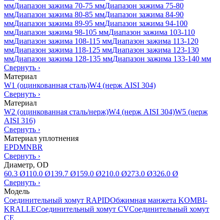
мм
Диапазон зажима 70-75 мм
Диапазон зажима 75-80
мм
Диапазон зажима 80-85 мм
Диапазон зажима 84-90
мм
Диапазон зажима 89-95 мм
Диапазон зажима 94-100
мм
Диапазон зажима 98-105 мм
Диапазон зажима 103-110
мм
Диапазон зажима 108-115 мм
Диапазон зажима 113-120
мм
Диапазон зажима 118-125 мм
Диапазон зажима 123-130
мм
Диапазон зажима 128-135 мм
Диапазон зажима 133-140 мм
Свернуть
›
Материал
W1 (оцинкованная сталь)
W4 (нерж AISI 304)
Свернуть
›
Материал
W2 (оцинкованная сталь/нерж)
W4 (нерж AISI 304)
W5 (нерж
AISI 316)
Свернуть
›
Материал уплотнения
EPDM
NBR
Свернуть
›
Диаметр, OD
60.3 Ø
110.0 Ø
139.7 Ø
159.0 Ø
210.0 Ø
273.0 Ø
326.0 Ø
Свернуть
›
Модель
Соединительный хомут RAPID
Обжимная манжета KOMBI-
KRALLE
Соединительный хомут CV
Соединительный хомут
CE