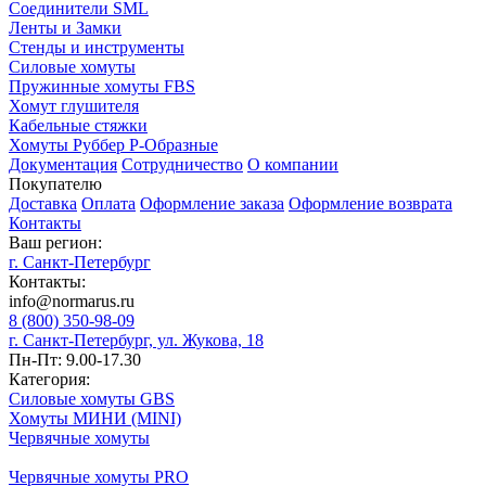
Соединители SML
Ленты и Замки
Стенды и инструменты
Силовые хомуты
Пружинные хомуты FBS
Хомут глушителя
Кабельные стяжки
Хомуты Руббер Р-Образные
Документация
Сотрудничество
О компании
Покупателю
Доставка
Оплата
Оформление заказа
Оформление возврата
Контакты
Ваш регион:
г. Санкт-Петербург
Контакты:
info@normarus.ru
8 (800) 350-98-09
г. Санкт-Петербург, ул. Жукова, 18
Пн-Пт: 9.00-17.30
Категория:
Силовые хомуты GBS
Хомуты МИНИ (MINI)
Червячные хомуты
Червячные хомуты PRO