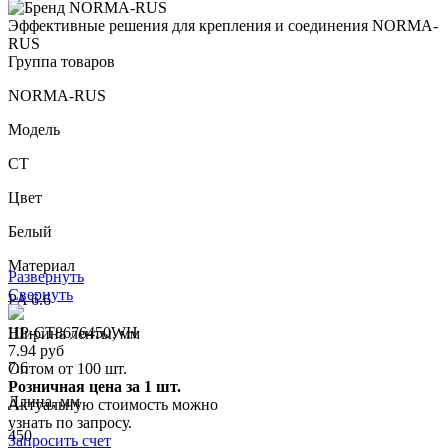
Эффективные решения для крепления и соединения NORMA-
RUS
Группа товаров
NORMA-RUS
Модель
CT
Цвет
Белый
Материал
Развернуть
Свернуть
PA 6.6
НР-СТ8676450WH
Ширина ленты, мм
7.94 руб
7.6
Оптом от 100 шт.
Розничная цена за 1 шт.
Длина, мм
Актуальную стоимость можно
узнать по запросу.
450
Запросить счет