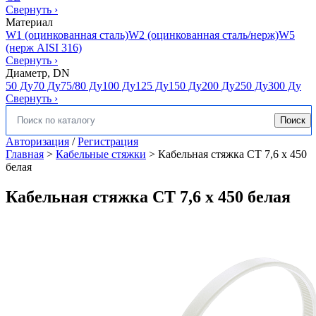
Свернуть
›
Материал
W1 (оцинкованная сталь)
W2 (оцинкованная сталь/нерж)
W5
(нерж AISI 316)
Свернуть
›
Диаметр, DN
50 Ду
70 Ду
75/80 Ду
100 Ду
125 Ду
150 Ду
200 Ду
250 Ду
300 Ду
Свернуть
›
Поиск
Искать:
Авторизация
/
Регистрация
Главная
>
Кабельные стяжки
>
Кабельная стяжка CT 7,6 x 450
белая
Кабельная стяжка CT 7,6 x 450 белая