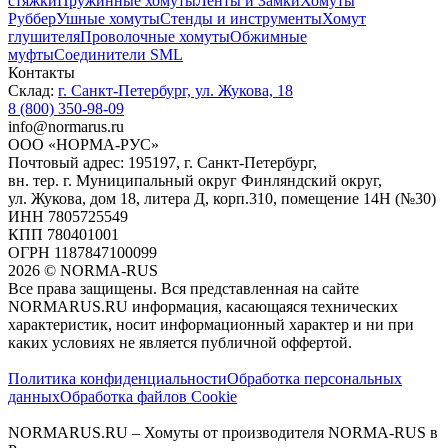
стяжки
Пружинные хомуты
Ленты и Замки
Хомуты
Руббер
Ушные хомуты
Стенды и инструменты
Хомут
глушителя
Проволочные хомуты
Обжимные
муфты
Соединители SML
Контакты
Склад:
г. Санкт-Петербург, ул. Жукова, 18
8 (800) 350-98-09
info@normarus.ru
ООО «НОРМА-РУС»
Почтовый адрес: 195197, г. Санкт-Петербург,
вн. тер. г. Муниципальный округ Финляндский округ,
ул. Жукова, дом 18, литера Д, корп.310, помещение 14Н (№30)
ИНН 7805725549
КПП 780401001
ОГРН 1187847100099
2026
©
NORMA-RUS
Все права защищены. Вся представленная на сайте
NORMARUS.RU информация, касающаяся технических
характеристик, носит информационный характер и ни при
каких условиях не является публичной оффертой.‍
Политика конфиденциальности
Обработка персональных
данных
Обработка файлов Cookie
NORMARUS.RU – Хомуты от производителя NORMA-RUS в