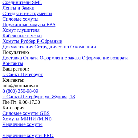
Соединители SML
Ленты и Замки
Стенды и инструменты
Силовые хомуты
Пружинные хомуты FBS
Хомут глушителя
Кабельные стяжки
Хомуты Руббер Р-Образные
Документация
Сотрудничество
О компании
Покупателю
Доставка
Оплата
Оформление заказа
Оформление возврата
Контакты
Ваш регион:
г. Санкт-Петербург
Контакты:
info@normarus.ru
8 (800) 350-98-09
г. Санкт-Петербург, ул. Жукова, 18
Пн-Пт: 9.00-17.30
Категория:
Силовые хомуты GBS
Хомуты МИНИ (MINI)
Червячные хомуты
Червячные хомуты PRO