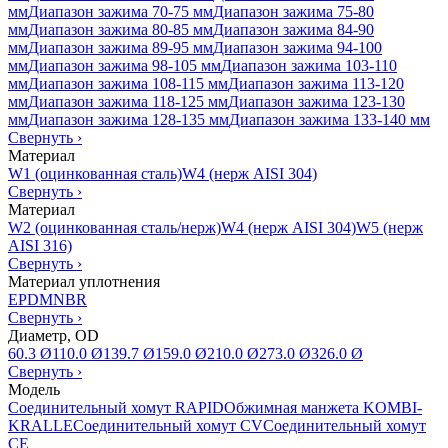
мм
Диапазон зажима 70-75 мм
Диапазон зажима 75-80
мм
Диапазон зажима 80-85 мм
Диапазон зажима 84-90
мм
Диапазон зажима 89-95 мм
Диапазон зажима 94-100
мм
Диапазон зажима 98-105 мм
Диапазон зажима 103-110
мм
Диапазон зажима 108-115 мм
Диапазон зажима 113-120
мм
Диапазон зажима 118-125 мм
Диапазон зажима 123-130
мм
Диапазон зажима 128-135 мм
Диапазон зажима 133-140 мм
Свернуть
›
Материал
W1 (оцинкованная сталь)
W4 (нерж AISI 304)
Свернуть
›
Материал
W2 (оцинкованная сталь/нерж)
W4 (нерж AISI 304)
W5 (нерж
AISI 316)
Свернуть
›
Материал уплотнения
EPDM
NBR
Свернуть
›
Диаметр, OD
60.3 Ø
110.0 Ø
139.7 Ø
159.0 Ø
210.0 Ø
273.0 Ø
326.0 Ø
Свернуть
›
Модель
Соединительный хомут RAPID
Обжимная манжета KOMBI-
KRALLE
Соединительный хомут CV
Соединительный хомут
CE