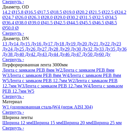
Свернуть
›
Диаметр, OD
14.2 Ø
15.8 Ø
16.5 Ø
17.5 Ø
18.5 Ø
19.0 Ø
20.2 Ø
21.5 Ø
22.5 Ø
24.2
Ø
24.7 Ø
26.0 Ø
26.3 Ø
28.0 Ø
29.0 Ø
30.2 Ø
31.5 Ø
32.5 Ø
34.5
Ø
36.4 Ø
38.0 Ø
39.0 Ø
41.5 Ø
42.5 Ø
44.5 Ø
45.5 Ø
46.5 Ø
48.5
Ø
50.0 Ø
Свернуть
›
Диаметр, DN
13 Ду
14 Ду
15 Ду
16 Ду
17 Ду
18 Ду
19 Ду
20 Ду
21 Ду
22 Ду
23
Ду
24 Ду
25 Ду
26 Ду
27 Ду
28 Ду
29 Ду
30 Ду
32 Ду
33 Ду
35 Ду
36
Ду
38 Ду
40 Ду
42 Ду
43 Ду
44 Ду
46 Ду
47 Ду
50 Ду
60 Ду
Свернуть
›
Перфорированная лента 3000мм
Лента с замкаом PEB 8мм W2
Лента с замкаом PEB 8мм
W3
Лента с замкаом PEB 8мм W4
Лента с замкаом PEB 8мм
W5
Лента с замкаом PEB 12.7мм W2
Лента с замкаом PEB
12.7мм W3
Лента с замкаом PEB 12.7мм W4
Лента с замкаом
PEB 12.7мм W5
Свернуть
›
Материал
W1 (оцинкованная сталь)
W4 (нерж AISI 304)
Свернуть
›
Ширина ленты
Ширина 12 мм
Ширина 15 мм
Ширина 20 мм
Ширина 25 мм
Свернуть
›