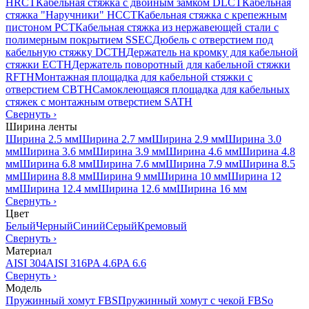
HRCT
Кабельная стяжка с двойным замком DLCT
Кабельная
стяжка "Наручники" HCCT
Кабельная стяжка с крепежным
пистоном PCT
Кабельная стяжка из нержавеющей стали с
полимерным покрытием SSEC
Дюбель с отверстием под
кабельную стяжку DCTH
Держатель на кромку для кабельной
стяжки ECTH
Держатель поворотный для кабельной стяжки
RFTH
Монтажная площадка для кабельной стяжки с
отверстием CBTH
Самоклеющаяся площадка для кабельных
стяжек с монтажным отверстием SATH
Свернуть
›
Ширина ленты
Ширина 2.5 мм
Ширина 2.7 мм
Ширина 2.9 мм
Ширина 3.0
мм
Ширина 3.6 мм
Ширина 3.9 мм
Ширина 4.6 мм
Ширина 4.8
мм
Ширина 6.8 мм
Ширина 7.6 мм
Ширина 7.9 мм
Ширина 8.5
мм
Ширина 8.8 мм
Ширина 9 мм
Ширина 10 мм
Ширина 12
мм
Ширина 12.4 мм
Ширина 12.6 мм
Ширина 16 мм
Свернуть
›
Цвет
Белый
Черный
Синий
Серый
Кремовый
Свернуть
›
Материал
AISI 304
AISI 316
PA 4.6
PA 6.6
Свернуть
›
Модель
Пружинный хомут FBS
Пружинный хомут с чекой FBSo