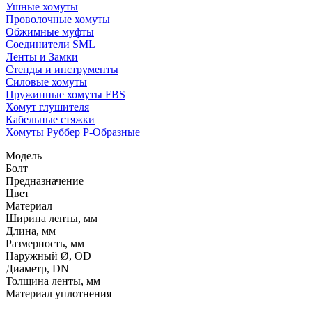
Ушные хомуты
Проволочные хомуты
Обжимные муфты
Соединители SML
Ленты и Замки
Стенды и инструменты
Силовые хомуты
Пружинные хомуты FBS
Хомут глушителя
Кабельные стяжки
Хомуты Руббер Р-Образные
Модель
Болт
Предназначение
Цвет
Материал
Ширина ленты, мм
Длина, мм
Размерность, мм
Наружный Ø, OD
Диаметр, DN
Толщина ленты, мм
Материал уплотнения