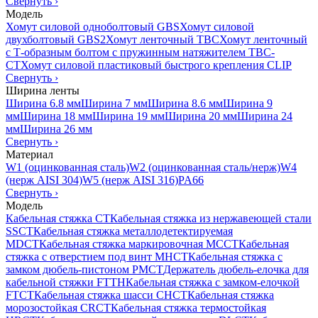
Свернуть
›
Модель
Хомут силовой одноболтовый GBS
Хомут силовой
двухболтовый GBS2
Хомут ленточный TBC
Хомут ленточный
с Т-образным болтом с пружинным натяжителем TBC-
CT
Хомут силовой пластиковый быстрого крепления CLIP
Свернуть
›
Ширина ленты
Ширина 6.8 мм
Ширина 7 мм
Ширина 8.6 мм
Ширина 9
мм
Ширина 18 мм
Ширина 19 мм
Ширина 20 мм
Ширина 24
мм
Ширина 26 мм
Свернуть
›
Материал
W1 (оцинкованная сталь)
W2 (оцинкованная сталь/нерж)
W4
(нерж AISI 304)
W5 (нерж AISI 316)
PA66
Свернуть
›
Модель
Кабельная стяжка CT
Кабельная стяжка из нержавеющей стали
SSCT
Кабельная стяжка металлодетектируемая
MDCT
Кабельная стяжка маркировочная MCCT
Кабельная
стяжка с отверстием под винт MHCT
Кабельная стяжка с
замком дюбель-пистоном PMCT
Держатель дюбель-елочка для
кабельной стяжки FTTH
Кабельная стяжка c замком-елочкой
FTCT
Кабельная стяжка шасси CHCT
Кабельная стяжка
морозостойкая CRCT
Кабельная стяжка термостойкая