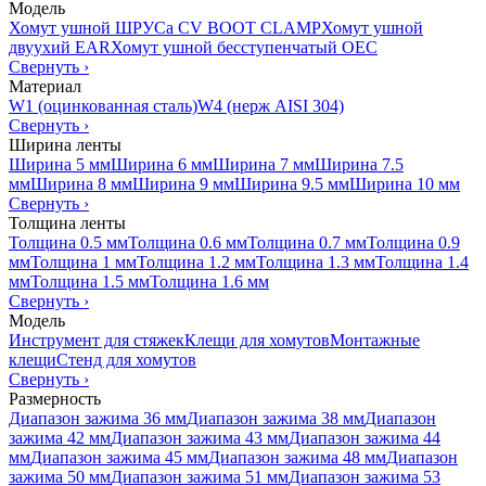
Модель
Хомут ушной ШРУСа CV BOOT CLAMP
Хомут ушной
двуухий EAR
Хомут ушной бесступенчатый OEC
Свернуть
›
Материал
W1 (оцинкованная сталь)
W4 (нерж AISI 304)
Свернуть
›
Ширина ленты
Ширина 5 мм
Ширина 6 мм
Ширина 7 мм
Ширина 7.5
мм
Ширина 8 мм
Ширина 9 мм
Ширина 9.5 мм
Ширина 10 мм
Свернуть
›
Толщина ленты
Толщина 0.5 мм
Толщина 0.6 мм
Толщина 0.7 мм
Толщина 0.9
мм
Толщина 1 мм
Толщина 1.2 мм
Толщина 1.3 мм
Толщина 1.4
мм
Толщина 1.5 мм
Толщина 1.6 мм
Свернуть
›
Модель
Инструмент для стяжек
Клещи для хомутов
Монтажные
клещи
Стенд для хомутов
Свернуть
›
Размерность
Диапазон зажима 36 мм
Диапазон зажима 38 мм
Диапазон
зажима 42 мм
Диапазон зажима 43 мм
Диапазон зажима 44
мм
Диапазон зажима 45 мм
Диапазон зажима 48 мм
Диапазон
зажима 50 мм
Диапазон зажима 51 мм
Диапазон зажима 53