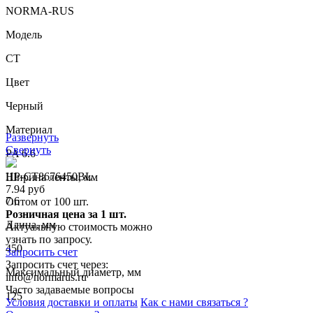
NORMA-RUS
Модель
CT
Цвет
Черный
Материал
Развернуть
Свернуть
PA 6.6
НР-СТ8676450BL
Ширина ленты, мм
7.94 руб
7.6
Оптом от 100 шт.
Розничная цена за 1 шт.
Длина, мм
Актуальную стоимость можно
узнать по запросу.
450
Запросить счет
Запросить счет через:
Максимальный диаметр, мм
info@normarus.ru
Часто задаваемые вопросы
125
Условия доставки и оплаты
Как с нами связаться ?