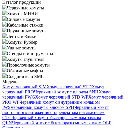
Каталог продукции
Червячные хомуты
Хомуты МИНИ
Силовые хомуты
Кабельные стяжки
Пружинные хомуты
Ленты и Замки
Хомуты Руббер
Ушные хомуты
Стенды и инструменты
Хомуты глушителя
Проволочные хомуты
Обжимные муфты
Соединители SML
Модель
Хомут червячный SIM
Хомут червячный STD
Хомут
червячный PRO
Червячный хомут с ключом SNH
Хомут
червячный PWG
Хомут червячный STD WF
Хомут червячный
PRO WF
Червячный хомут с внутренним кольцом
IWS
Червячный хомут с ключом SPH
Червячный хомут
постоянного натяжения с тарельчатым натяжителем
CTC
Червячный хомут с быстроразъемным замком
QLN
Червячный хомут с быстроразъемным замком QLP
Свернуть
›