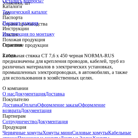
Остались вопросы?
Упаковка, шт
Каталоги
Технический каталог
100
Паспорта
Паспорт изделия
Страна производства
Инструкции
Инструкция по монтажу
Италия
Похожая продукция
Гарантия
Описание продукции
2 года
Кабельная стяжка CT 7,6 x 450 черная NORMA-RUS
предназначены для крепления проводов, кабелей, труб из
различных материалов в электрических установках,
промышленных электропроводках, в автомобилях, а также
для использования в хозяйственных целях.
О компании
О нас
Документация
Доставка
Покупателю
Доставка
Оплата
Оформление заказа
Оформление
возврата
Документация
Партнерам
Сотрудничество
Документация
Продукция
Червячные хомуты
Хомуты мини
Силовые хомуты
Кабельные