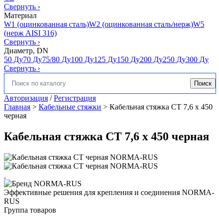
Свернуть
›
Материал
W1 (оцинкованная сталь)
W2 (оцинкованная сталь/нерж)
W5
(нерж AISI 316)
Свернуть
›
Диаметр, DN
50 Ду
70 Ду
75/80 Ду
100 Ду
125 Ду
150 Ду
200 Ду
250 Ду
300 Ду
Свернуть
›
Поиск
Искать:
Авторизация
/
Регистрация
Главная
>
Кабельные стяжки
>
Кабельная стяжка CT 7,6 x 450
черная
Кабельная стяжка CT 7,6 x 450 черная
Эффективные решения для крепления и соединения NORMA-
RUS
Группа товаров