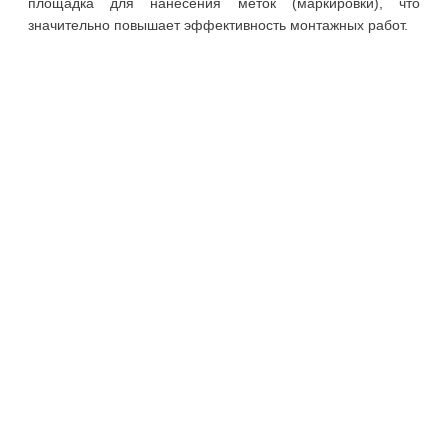
площадка для нанесения меток (маркировки), что
значительно повышает эффективность монтажных работ.
О компании
Покупателю
О нас
Доставка
Документация
Оплата
Доставка
Оформление заказа
Оформление
возврата
Документация
Партнерам
Продукция
Сотрудничество
Червячные хомуты
Документация
Хомуты мини