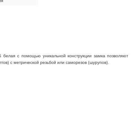
ия
6 белая с помощью уникальной конструкции замка позволяют
тов) с метрической резьбой или саморезов (шурупов).
Покупателю
Доставка
Оплата