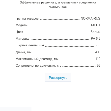
Эффективные решения для крепления и соединения
NORMA-RUS
Группа товаров
NORMA-RUS
Модель
MHCT
Цвет
Белый
Материал
PA 6.6
Ширина ленты, мм
7.6
Длина, мм
400
Максимальный диаметр, мм
110
Сопротивление движению, кгс
55
Отверстие
М6
Развернуть
Упаковка, шт
100
Страна производства
Китай
Гарантия
2 года