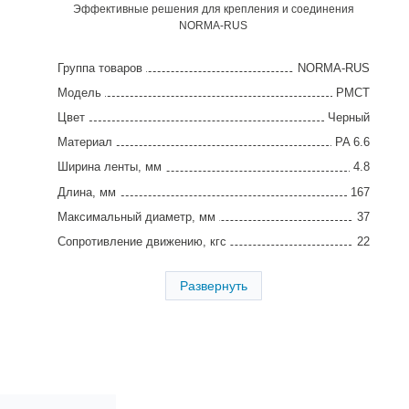
Эффективные решения для крепления и соединения
NORMA-RUS
Группа товаров
NORMA-RUS
Модель
PMCT
Цвет
Черный
Материал
PA 6.6
Ширина ленты, мм
4.8
Длина, мм
167
Максимальный диаметр, мм
37
Сопротивление движению, кгс
22
Диаметр отверстия, мм
6.2-6.5
Развернуть
Толщина панели, мм
3
Упаковка, шт
100
Страна производства
Китай
Гарантия
2 года