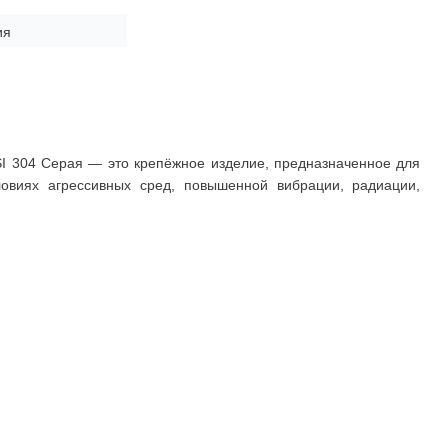
ия
SI 304 Серая — это крепёжное изделие, предназначенное для
ловиях агрессивных сред, повышенной вибрации, радиации,
Покупателю
Доставка
Оплата