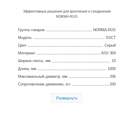
Эффективные решения для крепления и соединения
NORMA-RUS
Группа товаров
NORMA-RUS
Модель
SSCT
Цвет
Серый
Материал
AISI 304
Ширина ленты, мм
10
Длина, мм
1000
Максимальный диаметр, мм
206
Сопротивление движению, кгс
200
Упаковка, шт
100
Развернуть
Страна производства
Китай
Гарантия
2 года