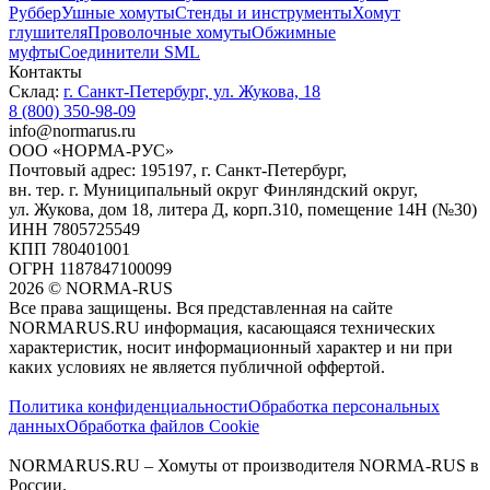
Руббер
Ушные хомуты
Стенды и инструменты
Хомут
глушителя
Проволочные хомуты
Обжимные
муфты
Соединители SML
Контакты
Склад:
г. Санкт-Петербург, ул. Жукова, 18
8 (800) 350-98-09
info@normarus.ru
ООО «НОРМА-РУС»
Почтовый адрес: 195197, г. Санкт-Петербург,
вн. тер. г. Муниципальный округ Финляндский округ,
ул. Жукова, дом 18, литера Д, корп.310, помещение 14Н (№30)
ИНН 7805725549
КПП 780401001
ОГРН 1187847100099
2026
©
NORMA-RUS
Все права защищены. Вся представленная на сайте
NORMARUS.RU информация, касающаяся технических
характеристик, носит информационный характер и ни при
каких условиях не является публичной оффертой.‍
Политика конфиденциальности
Обработка персональных
данных
Обработка файлов Cookie
NORMARUS.RU – Хомуты от производителя NORMA-RUS в
России.