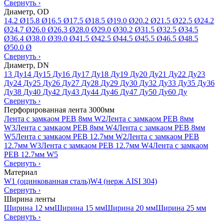
Свернуть
›
Диаметр, OD
14.2 Ø
15.8 Ø
16.5 Ø
17.5 Ø
18.5 Ø
19.0 Ø
20.2 Ø
21.5 Ø
22.5 Ø
24.2
Ø
24.7 Ø
26.0 Ø
26.3 Ø
28.0 Ø
29.0 Ø
30.2 Ø
31.5 Ø
32.5 Ø
34.5
Ø
36.4 Ø
38.0 Ø
39.0 Ø
41.5 Ø
42.5 Ø
44.5 Ø
45.5 Ø
46.5 Ø
48.5
Ø
50.0 Ø
Свернуть
›
Диаметр, DN
13 Ду
14 Ду
15 Ду
16 Ду
17 Ду
18 Ду
19 Ду
20 Ду
21 Ду
22 Ду
23
Ду
24 Ду
25 Ду
26 Ду
27 Ду
28 Ду
29 Ду
30 Ду
32 Ду
33 Ду
35 Ду
36
Ду
38 Ду
40 Ду
42 Ду
43 Ду
44 Ду
46 Ду
47 Ду
50 Ду
60 Ду
Свернуть
›
Перфорированная лента 3000мм
Лента с замкаом PEB 8мм W2
Лента с замкаом PEB 8мм
W3
Лента с замкаом PEB 8мм W4
Лента с замкаом PEB 8мм
W5
Лента с замкаом PEB 12.7мм W2
Лента с замкаом PEB
12.7мм W3
Лента с замкаом PEB 12.7мм W4
Лента с замкаом
PEB 12.7мм W5
Свернуть
›
Материал
W1 (оцинкованная сталь)
W4 (нерж AISI 304)
Свернуть
›
Ширина ленты
Ширина 12 мм
Ширина 15 мм
Ширина 20 мм
Ширина 25 мм
Свернуть
›