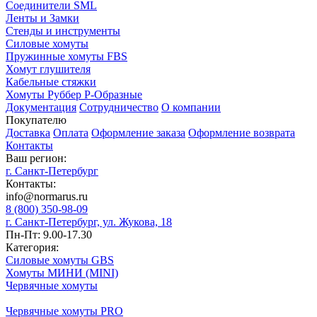
Соединители SML
Ленты и Замки
Стенды и инструменты
Силовые хомуты
Пружинные хомуты FBS
Хомут глушителя
Кабельные стяжки
Хомуты Руббер Р-Образные
Документация
Сотрудничество
О компании
Покупателю
Доставка
Оплата
Оформление заказа
Оформление возврата
Контакты
Ваш регион:
г. Санкт-Петербург
Контакты:
info@normarus.ru
8 (800) 350-98-09
г. Санкт-Петербург, ул. Жукова, 18
Пн-Пт: 9.00-17.30
Категория:
Силовые хомуты GBS
Хомуты МИНИ (MINI)
Червячные хомуты
Червячные хомуты PRO