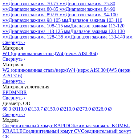
мм
Диапазон зажима 70-75 мм
Диапазон зажима 75-80
мм
Диапазон зажима 80-85 мм
Диапазон зажима 84-90
мм
Диапазон зажима 89-95 мм
Диапазон зажима 94-100
мм
Диапазон зажима 98-105 мм
Диапазон зажима 103-110
мм
Диапазон зажима 108-115 мм
Диапазон зажима 113-120
мм
Диапазон зажима 118-125 мм
Диапазон зажима 123-130
мм
Диапазон зажима 128-135 мм
Диапазон зажима 133-140 мм
Свернуть
›
Материал
W1 (оцинкованная сталь)
W4 (нерж AISI 304)
Свернуть
›
Материал
W2 (оцинкованная сталь/нерж)
W4 (нерж AISI 304)
W5 (нерж
AISI 316)
Свернуть
›
Материал уплотнения
EPDM
NBR
Свернуть
›
Диаметр, OD
60.3 Ø
110.0 Ø
139.7 Ø
159.0 Ø
210.0 Ø
273.0 Ø
326.0 Ø
Свернуть
›
Модель
Соединительный хомут RAPID
Обжимная манжета KOMBI-
KRALLE
Соединительный хомут CV
Соединительный хомут
CE