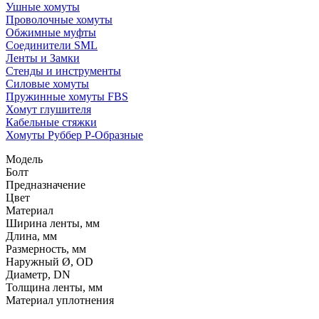
Ушные хомуты
Проволочные хомуты
Обжимные муфты
Соединители SML
Ленты и Замки
Стенды и инструменты
Силовые хомуты
Пружинные хомуты FBS
Хомут глушителя
Кабельные стяжки
Хомуты Руббер Р-Образные
Модель
Болт
Предназначение
Цвет
Материал
Ширина ленты, мм
Длина, мм
Размерность, мм
Наружный Ø, OD
Диаметр, DN
Толщина ленты, мм
Материал уплотнения