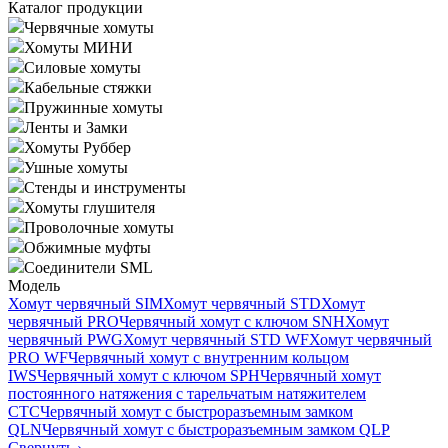
Каталог продукции
Червячные хомуты
Хомуты МИНИ
Силовые хомуты
Кабельные стяжки
Пружинные хомуты
Ленты и Замки
Хомуты Руббер
Ушные хомуты
Стенды и инструменты
Хомуты глушителя
Проволочные хомуты
Обжимные муфты
Соединители SML
Модель
Хомут червячный SIM
Хомут червячный STD
Хомут
червячный PRO
Червячный хомут с ключом SNH
Хомут
червячный PWG
Хомут червячный STD WF
Хомут червячный
PRO WF
Червячный хомут с внутренним кольцом
IWS
Червячный хомут с ключом SPH
Червячный хомут
постоянного натяжения с тарельчатым натяжителем
CTC
Червячный хомут с быстроразъемным замком
QLN
Червячный хомут с быстроразъемным замком QLP
Свернуть
›