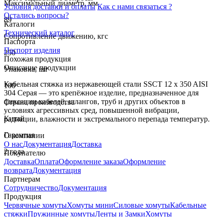
Максимальный диаметр, мм
Условия доставки и оплаты
Как с нами связаться ?
Остались вопросы?
89
Каталоги
Технический каталог
Сопротивление движению, кгс
Паспорта
Паспорт изделия
250
Похожая продукция
Описание продукции
Упаковка, шт
Кабельная стяжка из нержавеющей стали SSCT 12 x 350 AISI
100
304 Серая — это крепёжное изделие, предназначенное для
фиксации кабелей, шлангов, труб и других объектов в
Страна производства
условиях агрессивных сред, повышенной вибрации,
Китай
радиации, влажности и экстремального перепада температур.
Гарантия
О компании
О нас
Документация
Доставка
2 года
Покупателю
Доставка
Оплата
Оформление заказа
Оформление
возврата
Документация
Партнерам
Сотрудничество
Документация
Продукция
Червячные хомуты
Хомуты мини
Силовые хомуты
Кабельные
стяжки
Пружинные хомуты
Ленты и Замки
Хомуты