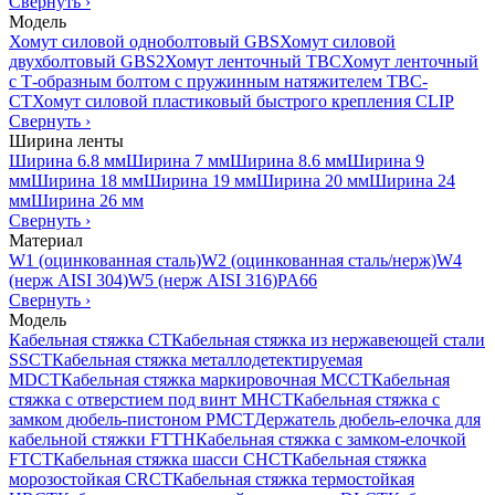
Свернуть
›
Модель
Хомут силовой одноболтовый GBS
Хомут силовой
двухболтовый GBS2
Хомут ленточный TBC
Хомут ленточный
с Т-образным болтом с пружинным натяжителем TBC-
CT
Хомут силовой пластиковый быстрого крепления CLIP
Свернуть
›
Ширина ленты
Ширина 6.8 мм
Ширина 7 мм
Ширина 8.6 мм
Ширина 9
мм
Ширина 18 мм
Ширина 19 мм
Ширина 20 мм
Ширина 24
мм
Ширина 26 мм
Свернуть
›
Материал
W1 (оцинкованная сталь)
W2 (оцинкованная сталь/нерж)
W4
(нерж AISI 304)
W5 (нерж AISI 316)
PA66
Свернуть
›
Модель
Кабельная стяжка CT
Кабельная стяжка из нержавеющей стали
SSCT
Кабельная стяжка металлодетектируемая
MDCT
Кабельная стяжка маркировочная MCCT
Кабельная
стяжка с отверстием под винт MHCT
Кабельная стяжка с
замком дюбель-пистоном PMCT
Держатель дюбель-елочка для
кабельной стяжки FTTH
Кабельная стяжка c замком-елочкой
FTCT
Кабельная стяжка шасси CHCT
Кабельная стяжка
морозостойкая CRCT
Кабельная стяжка термостойкая