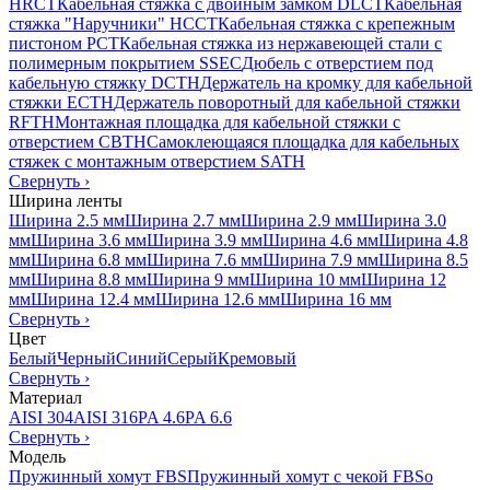
HRCT
Кабельная стяжка с двойным замком DLCT
Кабельная
стяжка "Наручники" HCCT
Кабельная стяжка с крепежным
пистоном PCT
Кабельная стяжка из нержавеющей стали с
полимерным покрытием SSEC
Дюбель с отверстием под
кабельную стяжку DCTH
Держатель на кромку для кабельной
стяжки ECTH
Держатель поворотный для кабельной стяжки
RFTH
Монтажная площадка для кабельной стяжки с
отверстием CBTH
Самоклеющаяся площадка для кабельных
стяжек с монтажным отверстием SATH
Свернуть
›
Ширина ленты
Ширина 2.5 мм
Ширина 2.7 мм
Ширина 2.9 мм
Ширина 3.0
мм
Ширина 3.6 мм
Ширина 3.9 мм
Ширина 4.6 мм
Ширина 4.8
мм
Ширина 6.8 мм
Ширина 7.6 мм
Ширина 7.9 мм
Ширина 8.5
мм
Ширина 8.8 мм
Ширина 9 мм
Ширина 10 мм
Ширина 12
мм
Ширина 12.4 мм
Ширина 12.6 мм
Ширина 16 мм
Свернуть
›
Цвет
Белый
Черный
Синий
Серый
Кремовый
Свернуть
›
Материал
AISI 304
AISI 316
PA 4.6
PA 6.6
Свернуть
›
Модель
Пружинный хомут FBS
Пружинный хомут с чекой FBSo