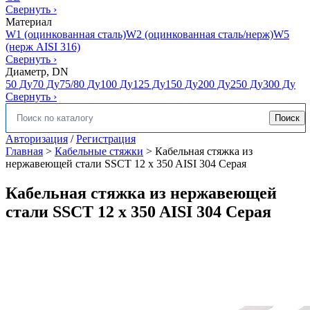
Свернуть
›
Материал
W1 (оцинкованная сталь)
W2 (оцинкованная сталь/нерж)
W5
(нерж AISI 316)
Свернуть
›
Диаметр, DN
50 Ду
70 Ду
75/80 Ду
100 Ду
125 Ду
150 Ду
200 Ду
250 Ду
300 Ду
Свернуть
›
Поиск
Искать:
Авторизация
/
Регистрация
Главная
>
Кабельные стяжки
>
Кабельная стяжка из
нержавеющей стали SSCT 12 x 350 AISI 304 Серая
Кабельная стяжка из нержавеющей
стали SSCT 12 x 350 AISI 304 Серая