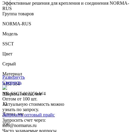
Эффективные решения для крепления и соединения NORMA-
RUS
Группа товаров
NORMA-RUS
Модель
SSCT
Цвет
Серый
Материал
Развернуть
Свернуть
AISI 304
NR-SSCT-012350-W4
Ширина ленты, мм
Оптом от 100 шт.
12
Актуальную стоимость можно
узнать по запросу.
Длина, мм
Запросить оптовый прайс
Запросить счет через:
350
info@normarus.ru
Часто задаваемые вопросы