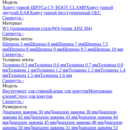
Модель
Хомут ушной ШРУСа CV BOOT CLAMP
Хомут ушной
двуухий EAR
Хомут ушной бесступенчатый OEC
Свернуть
›
Материал
W1 (оцинкованная сталь)
W4 (нерж AISI 304)
Свернуть
›
Ширина ленты
Ширина 5 мм
Ширина 6 мм
Ширина 7 мм
Ширина 7.5
мм
Ширина 8 мм
Ширина 9 мм
Ширина 9.5 мм
Ширина 10 мм
Свернуть
›
Толщина ленты
Толщина 0.5 мм
Толщина 0.6 мм
Толщина 0.7 мм
Толщина 0.9
мм
Толщина 1 мм
Толщина 1.2 мм
Толщина 1.3 мм
Толщина 1.4
мм
Толщина 1.5 мм
Толщина 1.6 мм
Свернуть
›
Модель
Инструмент для стяжек
Клещи для хомутов
Монтажные
клещи
Стенд для хомутов
Свернуть
›
Размерность
Диапазон зажима 36 мм
Диапазон зажима 38 мм
Диапазон
зажима 42 мм
Диапазон зажима 43 мм
Диапазон зажима 44
мм
Диапазон зажима 45 мм
Диапазон зажима 48 мм
Диапазон
зажима 50 мм
Диапазон зажима 51 мм
Диапазон зажима 53