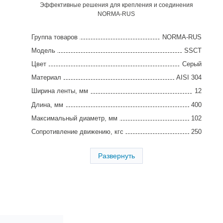
Эффективные решения для крепления и соединения
NORMA-RUS
Группа товаров
NORMA-RUS
Модель
SSCT
Цвет
Серый
Материал
AISI 304
Ширина ленты, мм
12
Длина, мм
400
Максимальный диаметр, мм
102
Сопротивление движению, кгс
250
Упаковка, шт
100
Развернуть
Страна производства
Китай
Гарантия
2 года