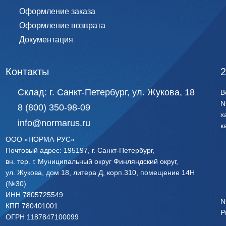
Оформление заказа
Оформление возврата
Документация
Контакты
2
Склад:
г. Санкт-Петербург, ул. Жукова, 18
В
N
8 (800) 350-98-09
х
info@normarus.ru
к
ООО «НОРМА-РУС»
Почтовый адрес: 195197, г. Санкт-Петербург,
вн. тер. г. Муниципальный округ Финляндский округ,
ул. Жукова, дом 18, литера Д, корп.310, помещение 14Н
(№30)
ИНН 7805725549
N
КПП 780401001
Р
ОГРН 1187847100099