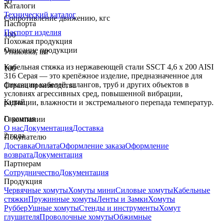
50
Каталоги
Технический каталог
Сопротивление движению, кгс
Паспорта
Паспорт изделия
100
Похожая продукция
Описание продукции
Упаковка, шт
Кабельная стяжка из нержавеющей стали SSCT 4,6 x 200 AISI
100
316 Серая — это крепёжное изделие, предназначенное для
фиксации кабелей, шлангов, труб и других объектов в
Страна производства
условиях агрессивных сред, повышенной вибрации,
Китай
радиации, влажности и экстремального перепада температур.
Гарантия
О компании
О нас
Документация
Доставка
2 года
Покупателю
Доставка
Оплата
Оформление заказа
Оформление
возврата
Документация
Партнерам
Сотрудничество
Документация
Продукция
Червячные хомуты
Хомуты мини
Силовые хомуты
Кабельные
стяжки
Пружинные хомуты
Ленты и Замки
Хомуты
Руббер
Ушные хомуты
Стенды и инструменты
Хомут
глушителя
Проволочные хомуты
Обжимные