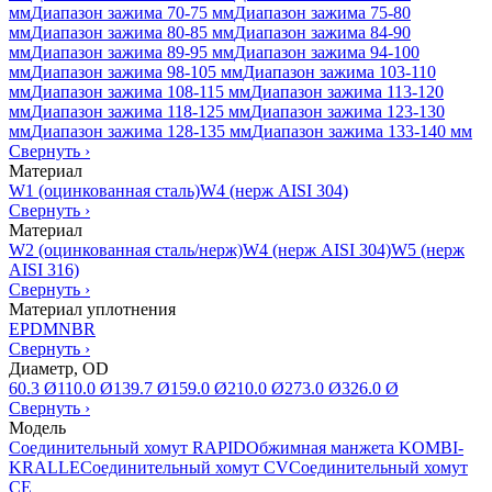
мм
Диапазон зажима 70-75 мм
Диапазон зажима 75-80
мм
Диапазон зажима 80-85 мм
Диапазон зажима 84-90
мм
Диапазон зажима 89-95 мм
Диапазон зажима 94-100
мм
Диапазон зажима 98-105 мм
Диапазон зажима 103-110
мм
Диапазон зажима 108-115 мм
Диапазон зажима 113-120
мм
Диапазон зажима 118-125 мм
Диапазон зажима 123-130
мм
Диапазон зажима 128-135 мм
Диапазон зажима 133-140 мм
Свернуть
›
Материал
W1 (оцинкованная сталь)
W4 (нерж AISI 304)
Свернуть
›
Материал
W2 (оцинкованная сталь/нерж)
W4 (нерж AISI 304)
W5 (нерж
AISI 316)
Свернуть
›
Материал уплотнения
EPDM
NBR
Свернуть
›
Диаметр, OD
60.3 Ø
110.0 Ø
139.7 Ø
159.0 Ø
210.0 Ø
273.0 Ø
326.0 Ø
Свернуть
›
Модель
Соединительный хомут RAPID
Обжимная манжета KOMBI-
KRALLE
Соединительный хомут CV
Соединительный хомут
CE