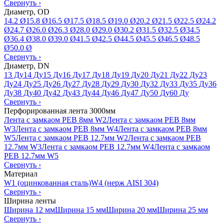
Свернуть
›
Диаметр, OD
14.2 Ø
15.8 Ø
16.5 Ø
17.5 Ø
18.5 Ø
19.0 Ø
20.2 Ø
21.5 Ø
22.5 Ø
24.2
Ø
24.7 Ø
26.0 Ø
26.3 Ø
28.0 Ø
29.0 Ø
30.2 Ø
31.5 Ø
32.5 Ø
34.5
Ø
36.4 Ø
38.0 Ø
39.0 Ø
41.5 Ø
42.5 Ø
44.5 Ø
45.5 Ø
46.5 Ø
48.5
Ø
50.0 Ø
Свернуть
›
Диаметр, DN
13 Ду
14 Ду
15 Ду
16 Ду
17 Ду
18 Ду
19 Ду
20 Ду
21 Ду
22 Ду
23
Ду
24 Ду
25 Ду
26 Ду
27 Ду
28 Ду
29 Ду
30 Ду
32 Ду
33 Ду
35 Ду
36
Ду
38 Ду
40 Ду
42 Ду
43 Ду
44 Ду
46 Ду
47 Ду
50 Ду
60 Ду
Свернуть
›
Перфорированная лента 3000мм
Лента с замкаом PEB 8мм W2
Лента с замкаом PEB 8мм
W3
Лента с замкаом PEB 8мм W4
Лента с замкаом PEB 8мм
W5
Лента с замкаом PEB 12.7мм W2
Лента с замкаом PEB
12.7мм W3
Лента с замкаом PEB 12.7мм W4
Лента с замкаом
PEB 12.7мм W5
Свернуть
›
Материал
W1 (оцинкованная сталь)
W4 (нерж AISI 304)
Свернуть
›
Ширина ленты
Ширина 12 мм
Ширина 15 мм
Ширина 20 мм
Ширина 25 мм
Свернуть
›