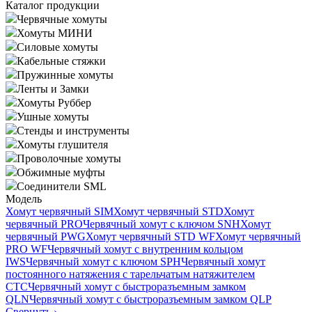
Каталог продукции
Червячные хомуты
Хомуты МИНИ
Силовые хомуты
Кабельные стяжки
Пружинные хомуты
Ленты и Замки
Хомуты Руббер
Ушные хомуты
Стенды и инструменты
Хомуты глушителя
Проволочные хомуты
Обжимные муфты
Соединители SML
Модель
Хомут червячный SIM
Хомут червячный STD
Хомут
червячный PRO
Червячный хомут с ключом SNH
Хомут
червячный PWG
Хомут червячный STD WF
Хомут червячный
PRO WF
Червячный хомут с внутренним кольцом
IWS
Червячный хомут с ключом SPH
Червячный хомут
постоянного натяжения с тарельчатым натяжителем
CTC
Червячный хомут с быстроразъемным замком
QLN
Червячный хомут с быстроразъемным замком QLP
Свернуть
›