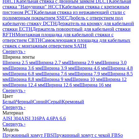
HRCT
Кабельная стяжка с двойным замком DLCT
Кабельная
стяжка "Наручники" HCCT
Кабельная стяжка с крепежным
пистоном PCT
Кабельная стяжка из нержавеющей стали с
полимерным покрытием SSEC
Дюбель с отверстием под
кабельную стяжку DCTH
Держатель на кромку для кабельной
стяжки ECTH
Держатель поворотный для кабельной стяжки
RFTH
Монтажная площадка для кабельной стяжки с
отверстием CBTH
Самоклеющаяся площадка для кабельных
стяжек с монтажным отверстием SATH
Свернуть
›
Ширина ленты
Ширина 2.5 мм
Ширина 2.7 мм
Ширина 2.9 мм
Ширина 3.0
мм
Ширина 3.6 мм
Ширина 3.9 мм
Ширина 4.6 мм
Ширина 4.8
мм
Ширина 6.8 мм
Ширина 7.6 мм
Ширина 7.9 мм
Ширина 8.5
мм
Ширина 8.8 мм
Ширина 9 мм
Ширина 10 мм
Ширина 12
мм
Ширина 12.4 мм
Ширина 12.6 мм
Ширина 16 мм
Свернуть
›
Цвет
Белый
Черный
Синий
Серый
Кремовый
Свернуть
›
Материал
AISI 304
AISI 316
PA 4.6
PA 6.6
Свернуть
›
Модель
Пружинный хомут FBS
Пружинный хомут с чекой FBSo