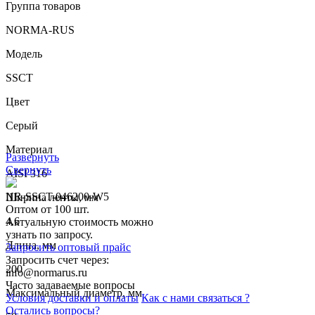
Группа товаров
NORMA-RUS
Модель
SSCT
Цвет
Серый
Материал
Развернуть
Свернуть
AISI 316
NR-SSCT-046200-W5
Ширина ленты, мм
Оптом от 100 шт.
4.6
Актуальную стоимость можно
узнать по запросу.
Длина, мм
Запросить оптовый прайс
Запросить счет через:
200
info@normarus.ru
Часто задаваемые вопросы
Максимальный диаметр, мм
Условия доставки и оплаты
Как с нами связаться ?
Остались вопросы?