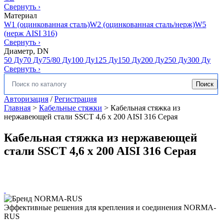
Свернуть
›
Материал
W1 (оцинкованная сталь)
W2 (оцинкованная сталь/нерж)
W5
(нерж AISI 316)
Свернуть
›
Диаметр, DN
50 Ду
70 Ду
75/80 Ду
100 Ду
125 Ду
150 Ду
200 Ду
250 Ду
300 Ду
Свернуть
›
Поиск
Искать:
Авторизация
/
Регистрация
Главная
>
Кабельные стяжки
>
Кабельная стяжка из
нержавеющей стали SSCT 4,6 x 200 AISI 316 Серая
Кабельная стяжка из нержавеющей
стали SSCT 4,6 x 200 AISI 316 Серая
Эффективные решения для крепления и соединения NORMA-
RUS