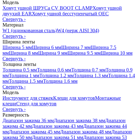
Модель
Хомут ушной ШРУСа CV BOOT CLAMP
Хомут ушной
двуухий EAR
Хомут ушной бесступенчатый OEC
Свернуть
›
Материал
W1 (оцинкованная сталь)
W4 (нерж AISI 304)
Свернуть
›
Ширина ленты
Ширина 5 мм
Ширина 6 мм
Ширина 7 мм
Ширина 7.5
мм
Ширина 8 мм
Ширина 9 мм
Ширина 9.5 мм
Ширина 10 мм
Свернуть
›
Толщина ленты
Толщина 0.5 мм
Толщина 0.6 мм
Толщина 0.7 мм
Толщина 0.9
мм
Толщина 1 мм
Толщина 1.2 мм
Толщина 1.3 мм
Толщина 1.4
мм
Толщина 1.5 мм
Толщина 1.6 мм
Свернуть
›
Модель
Инструмент для стяжек
Клещи для хомутов
Монтажные
клещи
Стенд для хомутов
Свернуть
›
Размерность
Диапазон зажима 36 мм
Диапазон зажима 38 мм
Диапазон
зажима 42 мм
Диапазон зажима 43 мм
Диапазон зажима 44
мм
Диапазон зажима 45 мм
Диапазон зажима 48 мм
Диапазон
зажима 50 мм
Диапазон зажима 51 мм
Диапазон зажима 53