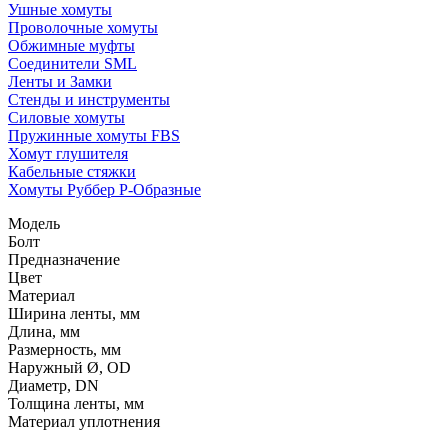
Ушные хомуты
Проволочные хомуты
Обжимные муфты
Соединители SML
Ленты и Замки
Стенды и инструменты
Силовые хомуты
Пружинные хомуты FBS
Хомут глушителя
Кабельные стяжки
Хомуты Руббер Р-Образные
Модель
Болт
Предназначение
Цвет
Материал
Ширина ленты, мм
Длина, мм
Размерность, мм
Наружный Ø, OD
Диаметр, DN
Толщина ленты, мм
Материал уплотнения