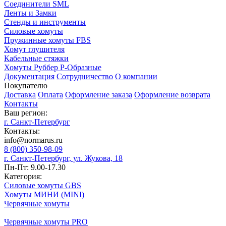
Соединители SML
Ленты и Замки
Стенды и инструменты
Силовые хомуты
Пружинные хомуты FBS
Хомут глушителя
Кабельные стяжки
Хомуты Руббер Р-Образные
Документация
Сотрудничество
О компании
Покупателю
Доставка
Оплата
Оформление заказа
Оформление возврата
Контакты
Ваш регион:
г. Санкт-Петербург
Контакты:
info@normarus.ru
8 (800) 350-98-09
г. Санкт-Петербург, ул. Жукова, 18
Пн-Пт: 9.00-17.30
Категория:
Силовые хомуты GBS
Хомуты МИНИ (MINI)
Червячные хомуты
Червячные хомуты PRO