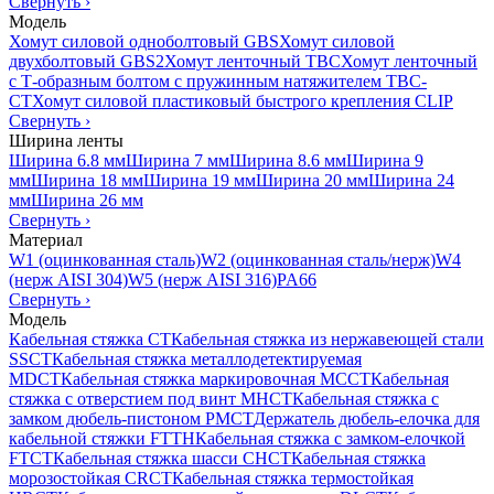
Свернуть
›
Модель
Хомут силовой одноболтовый GBS
Хомут силовой
двухболтовый GBS2
Хомут ленточный TBC
Хомут ленточный
с Т-образным болтом с пружинным натяжителем TBC-
CT
Хомут силовой пластиковый быстрого крепления CLIP
Свернуть
›
Ширина ленты
Ширина 6.8 мм
Ширина 7 мм
Ширина 8.6 мм
Ширина 9
мм
Ширина 18 мм
Ширина 19 мм
Ширина 20 мм
Ширина 24
мм
Ширина 26 мм
Свернуть
›
Материал
W1 (оцинкованная сталь)
W2 (оцинкованная сталь/нерж)
W4
(нерж AISI 304)
W5 (нерж AISI 316)
PA66
Свернуть
›
Модель
Кабельная стяжка CT
Кабельная стяжка из нержавеющей стали
SSCT
Кабельная стяжка металлодетектируемая
MDCT
Кабельная стяжка маркировочная MCCT
Кабельная
стяжка с отверстием под винт MHCT
Кабельная стяжка с
замком дюбель-пистоном PMCT
Держатель дюбель-елочка для
кабельной стяжки FTTH
Кабельная стяжка c замком-елочкой
FTCT
Кабельная стяжка шасси CHCT
Кабельная стяжка
морозостойкая CRCT
Кабельная стяжка термостойкая