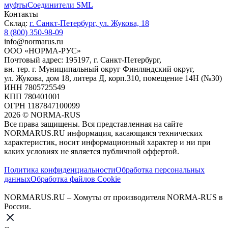
муфты
Соединители SML
Контакты
Склад:
г. Санкт-Петербург, ул. Жукова, 18
8 (800) 350-98-09
info@normarus.ru
ООО «НОРМА-РУС»
Почтовый адрес: 195197, г. Санкт-Петербург,
вн. тер. г. Муниципальный округ Финляндский округ,
ул. Жукова, дом 18, литера Д, корп.310, помещение 14Н (№30)
ИНН 7805725549
КПП 780401001
ОГРН 1187847100099
2026
©
NORMA-RUS
Все права защищены. Вся представленная на сайте
NORMARUS.RU информация, касающаяся технических
характеристик, носит информационный характер и ни при
каких условиях не является публичной оффертой.‍
Политика конфиденциальности
Обработка персональных
данных
Обработка файлов Cookie
NORMARUS.RU – Хомуты от производителя NORMA-RUS в
России.