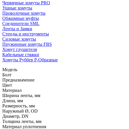
Червячные хомуты PRO
Ушные хомуты
Проволочные хомуты
Обжимные муфты
Соединители SML
Ленты и Замки
Стенды и инструменты
Силовые хомуты
Пружинные хомуты FBS
Хомут глушителя
Кабельные стяжки
Хомуты Руббер Р-Образные
Модель
Болт
Предназначение
Цвет
Материал
Ширина ленты, мм
Длина, мм
Размерность, мм
Наружный Ø, OD
Диаметр, DN
Толщина ленты, мм
Материал уплотнения