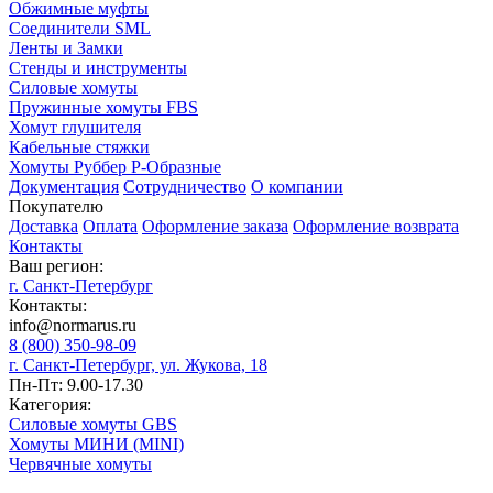
Обжимные муфты
Соединители SML
Ленты и Замки
Стенды и инструменты
Силовые хомуты
Пружинные хомуты FBS
Хомут глушителя
Кабельные стяжки
Хомуты Руббер Р-Образные
Документация
Сотрудничество
О компании
Покупателю
Доставка
Оплата
Оформление заказа
Оформление возврата
Контакты
Ваш регион:
г. Санкт-Петербург
Контакты:
info@normarus.ru
8 (800) 350-98-09
г. Санкт-Петербург, ул. Жукова, 18
Пн-Пт: 9.00-17.30
Категория:
Силовые хомуты GBS
Хомуты МИНИ (MINI)
Червячные хомуты