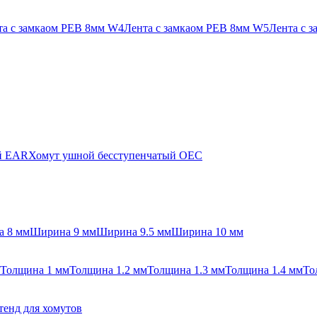
та с замкаом PEB 8мм W4
Лента с замкаом PEB 8мм W5
Лента с 
й EAR
Хомут ушной бесступенчатый OEC
 8 мм
Ширина 9 мм
Ширина 9.5 мм
Ширина 10 мм
Толщина 1 мм
Толщина 1.2 мм
Толщина 1.3 мм
Толщина 1.4 мм
То
тенд для хомутов