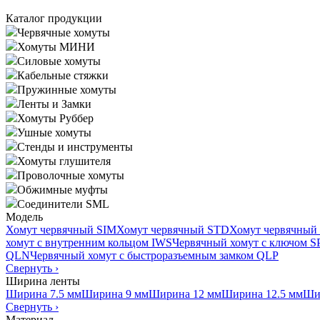
Каталог продукции
Червячные хомуты
Хомуты МИНИ
Силовые хомуты
Кабельные стяжки
Пружинные хомуты
Ленты и Замки
Хомуты Руббер
Ушные хомуты
Стенды и инструменты
Хомуты глушителя
Проволочные хомуты
Обжимные муфты
Соединители SML
Модель
Хомут червячный SIM
Хомут червячный STD
Хомут червячный
хомут с внутренним кольцом IWS
Червячный хомут с ключом 
QLN
Червячный хомут с быстроразъемным замком QLP
Свернуть
›
Ширина ленты
Ширина 7.5 мм
Ширина 9 мм
Ширина 12 мм
Ширина 12.5 мм
Ши
Свернуть
›
Материал