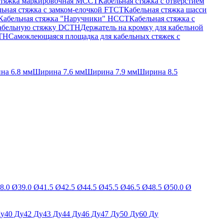
стяжка маркировочная MCCT
Кабельная стяжка с отверстием
ьная стяжка c замком-елочкой FTCT
Кабельная стяжка шасси
Кабельная стяжка "Наручники" HCCT
Кабельная стяжка с
кабельную стяжку DCTH
Держатель на кромку для кабельной
BTH
Самоклеющаяся площадка для кабельных стяжек с
на 6.8 мм
Ширина 7.6 мм
Ширина 7.9 мм
Ширина 8.5
8.0 Ø
39.0 Ø
41.5 Ø
42.5 Ø
44.5 Ø
45.5 Ø
46.5 Ø
48.5 Ø
50.0 Ø
Ду
40 Ду
42 Ду
43 Ду
44 Ду
46 Ду
47 Ду
50 Ду
60 Ду