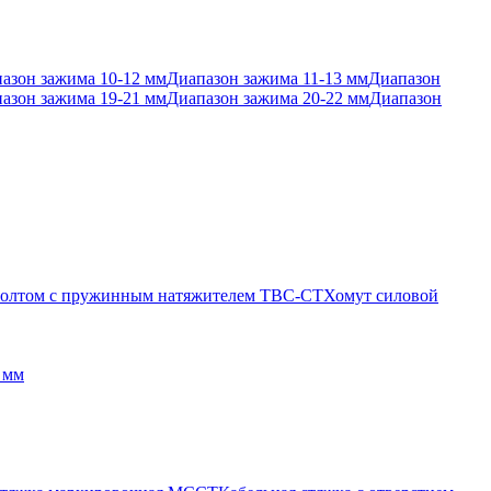
азон зажима 10-12 мм
Диапазон зажима 11-13 мм
Диапазон
азон зажима 19-21 мм
Диапазон зажима 20-22 мм
Диапазон
 болтом с пружинным натяжителем TBC-CT
Хомут силовой
 мм