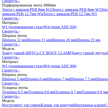
Свернуть
›
Перфорированная лента 3000мм
Лента с замкаом PEB 8мм W2
Лента с замкаом PEB 8мм W3
Лен
замкаом PEB 12.7мм W4
Лента с замкаом PEB 12.7мм W5
Свернуть
›
Материал
W1 (оцинкованная сталь)
W4 (нерж AISI 304)
Свернуть
›
Ширина ленты
Ширина 12 мм
Ширина 15 мм
Ширина 20 мм
Ширина 25 мм
Свернуть
›
Модель
Хомут ушной ШРУСа CV BOOT CLAMP
Хомут ушной двуухи
Свернуть
›
Материал
W1 (оцинкованная сталь)
W4 (нерж AISI 304)
Свернуть
›
Ширина ленты
Ширина 5 мм
Ширина 6 мм
Ширина 7 мм
Ширина 7.5 мм
Ширина
Свернуть
›
Толщина ленты
Толщина 0.5 мм
Толщина 0.6 мм
Толщина 0.7 мм
Толщина 0.9 мм
Свернуть
›
Модель
Инструмент для стяжек
Клещи для хомутов
Монтажные клещи
С