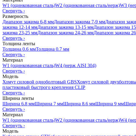
W1 (оцинкованная сталь)
W2 (оцинкованная сталь/нерж)
W3 (нер
Свернуть
›
Размерность
Диапазон зажима 6-8 мм
Диапазон зажима 7-9 мм
Диапазон зажи
зажима 12-14 мм
Диапазон зажима 13-15 мм
Диапазон зажима 15
зажима 23-25 мм
Диапазон зажима 24-26 мм
Диапазон зажима 26
Свернуть
›
Толщина ленты
Толщина 0.6 мм
Толщина 0.7 мм
Свернуть
›
Материал
W1 (оцинкованная сталь)
W4 (нерж AISI 304)
Свернуть
›
Модель
Хомут силовой одноболтовый GBS
Хомут силовой двухболтов
пластиковый быстрого крепления CLIP
Свернуть
›
Ширина ленты
Ширина 6.8 мм
Ширина 7 мм
Ширина 8.6 мм
Ширина 9 мм
Шири
Свернуть
›
Материал
W1 (оцинкованная сталь)
W2 (оцинкованная сталь/нерж)
W4 (нер
Свернуть
›
Модель