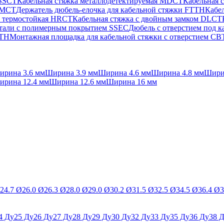
 SSCT
Кабельная стяжка металлодетектируемая MDCT
Кабельная 
 PMCT
Держатель дюбель-елочка для кабельной стяжки FTTH
Кабел
а термостойкая HRCT
Кабельная стяжка с двойным замком DLCT
стали с полимерным покрытием SSEC
Дюбель с отверстием под 
FTH
Монтажная площадка для кабельной стяжки с отверстием C
ирина 3.6 мм
Ширина 3.9 мм
Ширина 4.6 мм
Ширина 4.8 мм
Шири
ирина 12.4 мм
Ширина 12.6 мм
Ширина 16 мм
24.7 Ø
26.0 Ø
26.3 Ø
28.0 Ø
29.0 Ø
30.2 Ø
31.5 Ø
32.5 Ø
34.5 Ø
36.4 Ø
3
4 Ду
25 Ду
26 Ду
27 Ду
28 Ду
29 Ду
30 Ду
32 Ду
33 Ду
35 Ду
36 Ду
38 