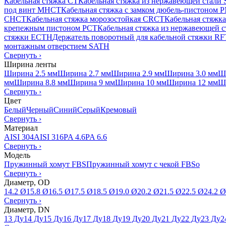
Кабельная стяжка CT
Кабельная стяжка из нержавеющей стали
под винт MHCT
Кабельная стяжка с замком дюбель-пистоном
CHCT
Кабельная стяжка морозостойкая CRCT
Кабельная стяжк
крепежным пистоном PCT
Кабельная стяжка из нержавеющей 
стяжки ECTH
Держатель поворотный для кабельной стяжки R
монтажным отверстием SATH
Свернуть
›
Ширина ленты
Ширина 2.5 мм
Ширина 2.7 мм
Ширина 2.9 мм
Ширина 3.0 мм
Ш
мм
Ширина 8.8 мм
Ширина 9 мм
Ширина 10 мм
Ширина 12 мм
Ш
Свернуть
›
Цвет
Белый
Черный
Синий
Серый
Кремовый
Свернуть
›
Материал
AISI 304
AISI 316
PA 4.6
PA 6.6
Свернуть
›
Модель
Пружинный хомут FBS
Пружинный хомут с чекой FBSo
Свернуть
›
Диаметр, OD
14.2 Ø
15.8 Ø
16.5 Ø
17.5 Ø
18.5 Ø
19.0 Ø
20.2 Ø
21.5 Ø
22.5 Ø
24.2 Ø
Свернуть
›
Диаметр, DN
13 Ду
14 Ду
15 Ду
16 Ду
17 Ду
18 Ду
19 Ду
20 Ду
21 Ду
22 Ду
23 Ду
2