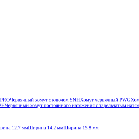
 PRO
Червячный хомут с ключом SNH
Хомут червячный PWG
Хом
SPH
Червячный хомут постоянного натяжения с тарельчатым нат
рина 12.7 мм
Ширина 14.2 мм
Ширина 15.8 мм