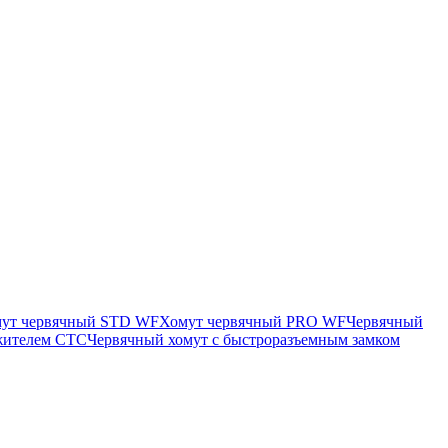
ут червячный STD WF
Хомут червячный PRO WF
Червячный
яжителем CTC
Червячный хомут с быстроразъемным замком