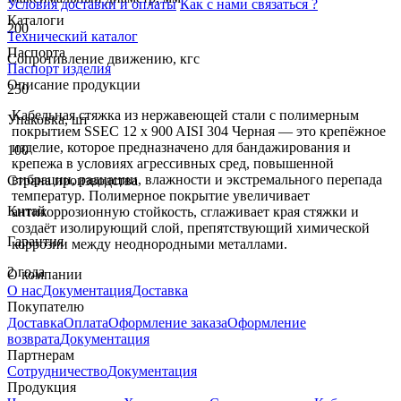
Условия доставки и оплаты
Как с нами связаться ?
Каталоги
200
Технический каталог
Паспорта
Сопротивление движению, кгс
Паспорт изделия
Описание продукции
250
Кабельная стяжка из нержавеющей стали с полимерным
Упаковка, шт
покрытием SSEC 12 x 900 AISI 304 Черная — это крепёжное
изделие, которое предназначено для бандажирования и
100
крепежа в условиях агрессивных сред, повышенной
вибрации, радиации, влажности и экстремального перепада
Страна производства
температур. Полимерное покрытие увеличивает
Китай
антикоррозионную стойкость, сглаживает края стяжки и
создаёт изолирующий слой, препятствующий химической
Гарантия
коррозии между неоднородными металлами.
2 года
О компании
О нас
Документация
Доставка
Покупателю
Доставка
Оплата
Оформление заказа
Оформление
возврата
Документация
Партнерам
Сотрудничество
Документация
Продукция