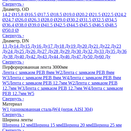
Свернуть
›
Диаметр, OD
14.2 Ø
15.8 Ø
16.5 Ø
17.5 Ø
18.5 Ø
19.0 Ø
20.2 Ø
21.5 Ø
22.5 Ø
24.2
Ø
24.7 Ø
26.0 Ø
26.3 Ø
28.0 Ø
29.0 Ø
30.2 Ø
31.5 Ø
32.5 Ø
34.5
Ø
36.4 Ø
38.0 Ø
39.0 Ø
41.5 Ø
42.5 Ø
44.5 Ø
45.5 Ø
46.5 Ø
48.5
Ø
50.0 Ø
Свернуть
›
Диаметр, DN
13 Ду
14 Ду
15 Ду
16 Ду
17 Ду
18 Ду
19 Ду
20 Ду
21 Ду
22 Ду
23
Ду
24 Ду
25 Ду
26 Ду
27 Ду
28 Ду
29 Ду
30 Ду
32 Ду
33 Ду
35 Ду
36
Ду
38 Ду
40 Ду
42 Ду
43 Ду
44 Ду
46 Ду
47 Ду
50 Ду
60 Ду
Свернуть
›
Перфорированная лента 3000мм
Лента с замкаом PEB 8мм W2
Лента с замкаом PEB 8мм
W3
Лента с замкаом PEB 8мм W4
Лента с замкаом PEB 8мм
W5
Лента с замкаом PEB 12.7мм W2
Лента с замкаом PEB
12.7мм W3
Лента с замкаом PEB 12.7мм W4
Лента с замкаом
PEB 12.7мм W5
Свернуть
›
Материал
W1 (оцинкованная сталь)
W4 (нерж AISI 304)
Свернуть
›
Ширина ленты
Ширина 12 мм
Ширина 15 мм
Ширина 20 мм
Ширина 25 мм
Свернуть
›