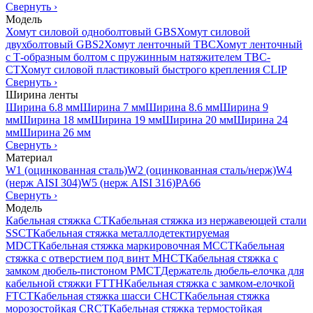
Свернуть
›
Модель
Хомут силовой одноболтовый GBS
Хомут силовой
двухболтовый GBS2
Хомут ленточный TBC
Хомут ленточный
с Т-образным болтом с пружинным натяжителем TBC-
CT
Хомут силовой пластиковый быстрого крепления CLIP
Свернуть
›
Ширина ленты
Ширина 6.8 мм
Ширина 7 мм
Ширина 8.6 мм
Ширина 9
мм
Ширина 18 мм
Ширина 19 мм
Ширина 20 мм
Ширина 24
мм
Ширина 26 мм
Свернуть
›
Материал
W1 (оцинкованная сталь)
W2 (оцинкованная сталь/нерж)
W4
(нерж AISI 304)
W5 (нерж AISI 316)
PA66
Свернуть
›
Модель
Кабельная стяжка CT
Кабельная стяжка из нержавеющей стали
SSCT
Кабельная стяжка металлодетектируемая
MDCT
Кабельная стяжка маркировочная MCCT
Кабельная
стяжка с отверстием под винт MHCT
Кабельная стяжка с
замком дюбель-пистоном PMCT
Держатель дюбель-елочка для
кабельной стяжки FTTH
Кабельная стяжка c замком-елочкой
FTCT
Кабельная стяжка шасси CHCT
Кабельная стяжка
морозостойкая CRCT
Кабельная стяжка термостойкая