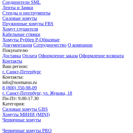
Соединители SML
Ленты и Замки
Стенды и инструменты
Силовые хомуты
Пружинные хомуты FBS
Хомут глушителя
Кабельные стяжки
Хомуты Руббер Р-Образные
Документация
Сотрудничество
О компании
Покупателю
Доставка
Оплата
Оформление заказа
Оформление возврата
Контакты
Ваш регион:
г. Санкт-Петербург
Контакты:
info@normarus.ru
8 (800) 350-98-09
г. Санкт-Петербург, ул. Жукова, 18
Пн-Пт: 9.00-17.30
Категория:
Силовые хомуты GBS
Хомуты МИНИ (MINI)
Червячные хомуты
Червячные хомуты PRO