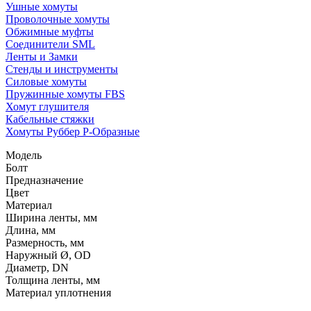
Ушные хомуты
Проволочные хомуты
Обжимные муфты
Соединители SML
Ленты и Замки
Стенды и инструменты
Силовые хомуты
Пружинные хомуты FBS
Хомут глушителя
Кабельные стяжки
Хомуты Руббер Р-Образные
Модель
Болт
Предназначение
Цвет
Материал
Ширина ленты, мм
Длина, мм
Размерность, мм
Наружный Ø, OD
Диаметр, DN
Толщина ленты, мм
Материал уплотнения