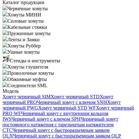
Каталог продукции
Червячные хомуты
Хомуты МИНИ
Силовые хомуты
Кабельные стяжки
Пружинные хомуты
Ленты и Замки
Хомуты Руббер
Ушные хомуты
Стенды и инструменты
Хомуты глушителя
Проволочные хомуты
Обжимные муфты
Соединители SML
Модель
Хомут червячный SIM
Хомут червячный STD
Хомут
червячный PRO
Червячный хомут с ключом SNH
Хомут
червячный PWG
Хомут червячный STD WF
Хомут червячный
PRO WF
Червячный хомут с внутренним кольцом
IWS
Червячный хомут с ключом SPH
Червячный хомут
постоянного натяжения с тарельчатым натяжителем
CTC
Червячный хомут с быстроразъемным замком
QLN
Червячный хомут с быстроразъемным замком QLP