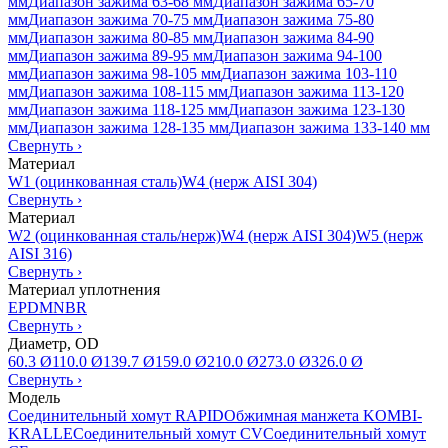
мм
Диапазон зажима 63-68 мм
Диапазон зажима 65-70
мм
Диапазон зажима 70-75 мм
Диапазон зажима 75-80
мм
Диапазон зажима 80-85 мм
Диапазон зажима 84-90
мм
Диапазон зажима 89-95 мм
Диапазон зажима 94-100
мм
Диапазон зажима 98-105 мм
Диапазон зажима 103-110
мм
Диапазон зажима 108-115 мм
Диапазон зажима 113-120
мм
Диапазон зажима 118-125 мм
Диапазон зажима 123-130
мм
Диапазон зажима 128-135 мм
Диапазон зажима 133-140 мм
Свернуть
›
Материал
W1 (оцинкованная сталь)
W4 (нерж AISI 304)
Свернуть
›
Материал
W2 (оцинкованная сталь/нерж)
W4 (нерж AISI 304)
W5 (нерж
AISI 316)
Свернуть
›
Материал уплотнения
EPDM
NBR
Свернуть
›
Диаметр, OD
60.3 Ø
110.0 Ø
139.7 Ø
159.0 Ø
210.0 Ø
273.0 Ø
326.0 Ø
Свернуть
›
Модель
Соединительный хомут RAPID
Обжимная манжета KOMBI-
KRALLE
Соединительный хомут CV
Соединительный хомут