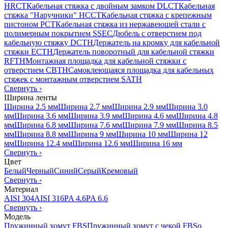
HRCT
Кабельная стяжка с двойным замком DLCT
Кабельная
стяжка "Наручники" HCCT
Кабельная стяжка с крепежным
пистоном PCT
Кабельная стяжка из нержавеющей стали с
полимерным покрытием SSEC
Дюбель с отверстием под
кабельную стяжку DCTH
Держатель на кромку для кабельной
стяжки ECTH
Держатель поворотный для кабельной стяжки
RFTH
Монтажная площадка для кабельной стяжки с
отверстием CBTH
Самоклеющаяся площадка для кабельных
стяжек с монтажным отверстием SATH
Свернуть
›
Ширина ленты
Ширина 2.5 мм
Ширина 2.7 мм
Ширина 2.9 мм
Ширина 3.0
мм
Ширина 3.6 мм
Ширина 3.9 мм
Ширина 4.6 мм
Ширина 4.8
мм
Ширина 6.8 мм
Ширина 7.6 мм
Ширина 7.9 мм
Ширина 8.5
мм
Ширина 8.8 мм
Ширина 9 мм
Ширина 10 мм
Ширина 12
мм
Ширина 12.4 мм
Ширина 12.6 мм
Ширина 16 мм
Свернуть
›
Цвет
Белый
Черный
Синий
Серый
Кремовый
Свернуть
›
Материал
AISI 304
AISI 316
PA 4.6
PA 6.6
Свернуть
›
Модель
Пружинный хомут FBS
Пружинный хомут с чекой FBSo