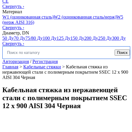
CE
Свернуть
›
Материал
W1 (оцинкованная сталь)
W2 (оцинкованная сталь/нерж)
W5
(нерж AISI 316)
Свернуть
›
Диаметр, DN
50 Ду
70 Ду
75/80 Ду
100 Ду
125 Ду
150 Ду
200 Ду
250 Ду
300 Ду
Свернуть
›
Поиск
Искать:
Авторизация
/
Регистрация
Главная
>
Кабельные стяжки
>
Кабельная стяжка из
нержавеющей стали с полимерным покрытием SSEC 12 x 900
AISI 304 Черная
Кабельная стяжка из нержавеющей
стали с полимерным покрытием SSEC
12 x 900 AISI 304 Черная