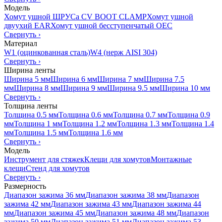
Модель
Хомут ушной ШРУСа CV BOOT CLAMP
Хомут ушной
двуухий EAR
Хомут ушной бесступенчатый OEC
Свернуть
›
Материал
W1 (оцинкованная сталь)
W4 (нерж AISI 304)
Свернуть
›
Ширина ленты
Ширина 5 мм
Ширина 6 мм
Ширина 7 мм
Ширина 7.5
мм
Ширина 8 мм
Ширина 9 мм
Ширина 9.5 мм
Ширина 10 мм
Свернуть
›
Толщина ленты
Толщина 0.5 мм
Толщина 0.6 мм
Толщина 0.7 мм
Толщина 0.9
мм
Толщина 1 мм
Толщина 1.2 мм
Толщина 1.3 мм
Толщина 1.4
мм
Толщина 1.5 мм
Толщина 1.6 мм
Свернуть
›
Модель
Инструмент для стяжек
Клещи для хомутов
Монтажные
клещи
Стенд для хомутов
Свернуть
›
Размерность
Диапазон зажима 36 мм
Диапазон зажима 38 мм
Диапазон
зажима 42 мм
Диапазон зажима 43 мм
Диапазон зажима 44
мм
Диапазон зажима 45 мм
Диапазон зажима 48 мм
Диапазон
зажима 50 мм
Диапазон зажима 51 мм
Диапазон зажима 53