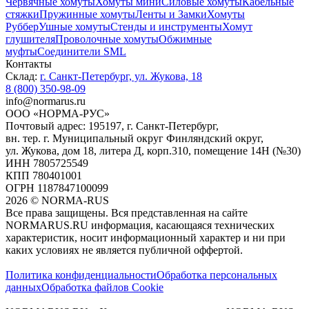
Червячные хомуты
Хомуты мини
Силовые хомуты
Кабельные
стяжки
Пружинные хомуты
Ленты и Замки
Хомуты
Руббер
Ушные хомуты
Стенды и инструменты
Хомут
глушителя
Проволочные хомуты
Обжимные
муфты
Соединители SML
Контакты
Склад:
г. Санкт-Петербург, ул. Жукова, 18
8 (800) 350-98-09
info@normarus.ru
ООО «НОРМА-РУС»
Почтовый адрес: 195197, г. Санкт-Петербург,
вн. тер. г. Муниципальный округ Финляндский округ,
ул. Жукова, дом 18, литера Д, корп.310, помещение 14Н (№30)
ИНН 7805725549
КПП 780401001
ОГРН 1187847100099
2026
©
NORMA-RUS
Все права защищены. Вся представленная на сайте
NORMARUS.RU информация, касающаяся технических
характеристик, носит информационный характер и ни при
каких условиях не является публичной оффертой.‍
Политика конфиденциальности
Обработка персональных
данных
Обработка файлов Cookie