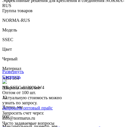
Эффективные решения для крепления и соединения NORMA-
RUS
Группа товаров
NORMA-RUS
Модель
SSEC
Цвет
Черный
Материал
Развернуть
Свернуть
AISI 304
NR-SSEC-012900-W4
Ширина ленты, мм
Оптом от 100 шт.
12
Актуальную стоимость можно
узнать по запросу.
Длина, мм
Запросить оптовый прайс
Запросить счет через:
900
info@normarus.ru
Часто задаваемые вопросы
Максимальный диаметр, мм