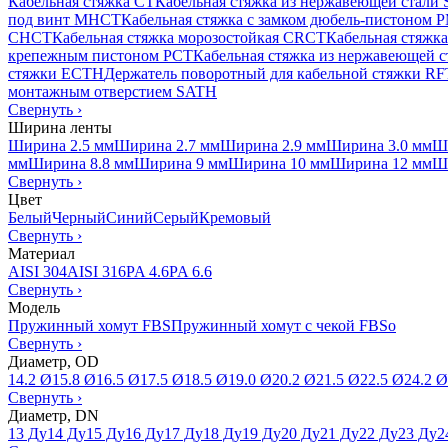
Кабельная стяжка CT
Кабельная стяжка из нержавеющей стали
под винт MHCT
Кабельная стяжка с замком дюбель-пистоном
CHCT
Кабельная стяжка морозостойкая CRCT
Кабельная стяжк
крепежным пистоном PCT
Кабельная стяжка из нержавеющей 
стяжки ECTH
Держатель поворотный для кабельной стяжки R
монтажным отверстием SATH
Свернуть
›
Ширина ленты
Ширина 2.5 мм
Ширина 2.7 мм
Ширина 2.9 мм
Ширина 3.0 мм
Ш
мм
Ширина 8.8 мм
Ширина 9 мм
Ширина 10 мм
Ширина 12 мм
Ш
Свернуть
›
Цвет
Белый
Черный
Синий
Серый
Кремовый
Свернуть
›
Материал
AISI 304
AISI 316
PA 4.6
PA 6.6
Свернуть
›
Модель
Пружинный хомут FBS
Пружинный хомут с чекой FBSo
Свернуть
›
Диаметр, OD
14.2 Ø
15.8 Ø
16.5 Ø
17.5 Ø
18.5 Ø
19.0 Ø
20.2 Ø
21.5 Ø
22.5 Ø
24.2 Ø
Свернуть
›
Диаметр, DN
13 Ду
14 Ду
15 Ду
16 Ду
17 Ду
18 Ду
19 Ду
20 Ду
21 Ду
22 Ду
23 Ду
2