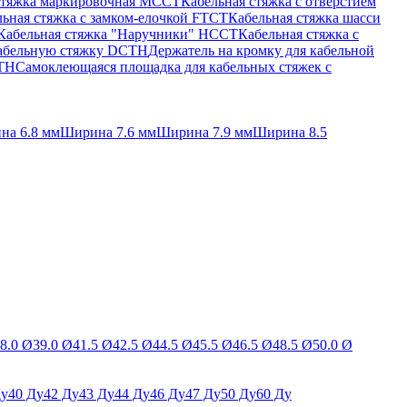
стяжка маркировочная MCCT
Кабельная стяжка с отверстием
ьная стяжка c замком-елочкой FTCT
Кабельная стяжка шасси
Кабельная стяжка "Наручники" HCCT
Кабельная стяжка с
кабельную стяжку DCTH
Держатель на кромку для кабельной
BTH
Самоклеющаяся площадка для кабельных стяжек с
на 6.8 мм
Ширина 7.6 мм
Ширина 7.9 мм
Ширина 8.5
8.0 Ø
39.0 Ø
41.5 Ø
42.5 Ø
44.5 Ø
45.5 Ø
46.5 Ø
48.5 Ø
50.0 Ø
Ду
40 Ду
42 Ду
43 Ду
44 Ду
46 Ду
47 Ду
50 Ду
60 Ду