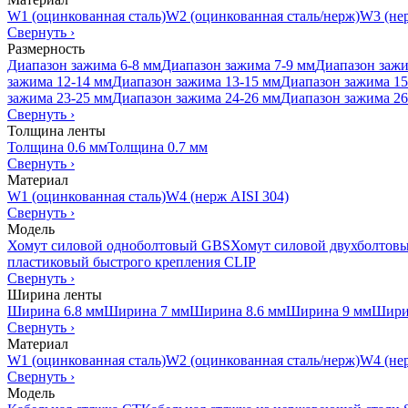
W1 (оцинкованная сталь)
W2 (оцинкованная сталь/нерж)
W3 (нер
Свернуть
›
Размерность
Диапазон зажима 6-8 мм
Диапазон зажима 7-9 мм
Диапазон зажи
зажима 12-14 мм
Диапазон зажима 13-15 мм
Диапазон зажима 15
зажима 23-25 мм
Диапазон зажима 24-26 мм
Диапазон зажима 26
Свернуть
›
Толщина ленты
Толщина 0.6 мм
Толщина 0.7 мм
Свернуть
›
Материал
W1 (оцинкованная сталь)
W4 (нерж AISI 304)
Свернуть
›
Модель
Хомут силовой одноболтовый GBS
Хомут силовой двухболтов
пластиковый быстрого крепления CLIP
Свернуть
›
Ширина ленты
Ширина 6.8 мм
Ширина 7 мм
Ширина 8.6 мм
Ширина 9 мм
Шири
Свернуть
›
Материал
W1 (оцинкованная сталь)
W2 (оцинкованная сталь/нерж)
W4 (нер
Свернуть
›
Модель