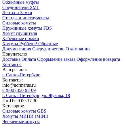
Обжимные муфты
Соединители SML
Ленты и Замки
Стенды и инструменты
Силовые хомуты
Пружинные хомуты FBS
Хомут глушителя
Кабельные стяжки
Хомуты Руббер Р-Образные
Документация
Сотрудничество
О компании
Покупателю
Доставка
Оплата
Оформление заказа
Оформление возврата
Контакты
Ваш регион:
г. Санкт-Петербург
Контакты:
info@normarus.ru
8 (800) 350-98-09
г. Санкт-Петербург, ул. Жукова, 18
Пн-Пт: 9.00-17.30
Категория:
Силовые хомуты GBS
Хомуты МИНИ (MINI)
Червячные хомуты