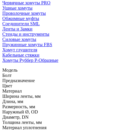
Червячные хомуты PRO
Ушные хомуты
Проволочные хомуты
Обжимные муфты
Соединители SML
Ленты и Замки
Стенды и инструменты
Силовые хомуты
Пружинные хомуты FBS
Хомут глушителя
Кабельные стяжки
Хомуты Руббер Р-Образные
Модель
Болт
Предназначение
Цвет
Материал
Ширина ленты, мм
Длина, мм
Размерность, мм
Наружный Ø, OD
Диаметр, DN
Толщина ленты, мм
Материал уплотнения