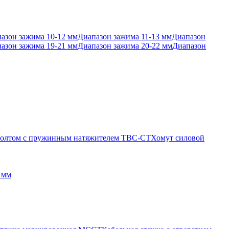
азон зажима 10-12 мм
Диапазон зажима 11-13 мм
Диапазон
азон зажима 19-21 мм
Диапазон зажима 20-22 мм
Диапазон
 болтом с пружинным натяжителем TBC-CT
Хомут силовой
 мм