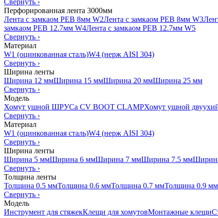
Свернуть
›
Перфорированная лента 3000мм
Лента с замкаом PEB 8мм W2
Лента с замкаом PEB 8мм W3
Лен
замкаом PEB 12.7мм W4
Лента с замкаом PEB 12.7мм W5
Свернуть
›
Материал
W1 (оцинкованная сталь)
W4 (нерж AISI 304)
Свернуть
›
Ширина ленты
Ширина 12 мм
Ширина 15 мм
Ширина 20 мм
Ширина 25 мм
Свернуть
›
Модель
Хомут ушной ШРУСа CV BOOT CLAMP
Хомут ушной двуухи
Свернуть
›
Материал
W1 (оцинкованная сталь)
W4 (нерж AISI 304)
Свернуть
›
Ширина ленты
Ширина 5 мм
Ширина 6 мм
Ширина 7 мм
Ширина 7.5 мм
Ширина
Свернуть
›
Толщина ленты
Толщина 0.5 мм
Толщина 0.6 мм
Толщина 0.7 мм
Толщина 0.9 мм
Свернуть
›
Модель
Инструмент для стяжек
Клещи для хомутов
Монтажные клещи
С