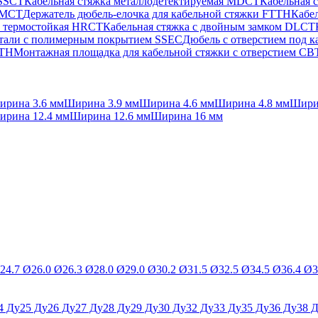
 SSCT
Кабельная стяжка металлодетектируемая MDCT
Кабельная 
 PMCT
Держатель дюбель-елочка для кабельной стяжки FTTH
Кабел
а термостойкая HRCT
Кабельная стяжка с двойным замком DLCT
стали с полимерным покрытием SSEC
Дюбель с отверстием под 
FTH
Монтажная площадка для кабельной стяжки с отверстием C
ирина 3.6 мм
Ширина 3.9 мм
Ширина 4.6 мм
Ширина 4.8 мм
Шири
ирина 12.4 мм
Ширина 12.6 мм
Ширина 16 мм
24.7 Ø
26.0 Ø
26.3 Ø
28.0 Ø
29.0 Ø
30.2 Ø
31.5 Ø
32.5 Ø
34.5 Ø
36.4 Ø
3
4 Ду
25 Ду
26 Ду
27 Ду
28 Ду
29 Ду
30 Ду
32 Ду
33 Ду
35 Ду
36 Ду
38 