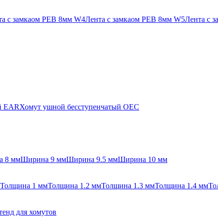
та с замкаом PEB 8мм W4
Лента с замкаом PEB 8мм W5
Лента с 
й EAR
Хомут ушной бесступенчатый OEC
 8 мм
Ширина 9 мм
Ширина 9.5 мм
Ширина 10 мм
Толщина 1 мм
Толщина 1.2 мм
Толщина 1.3 мм
Толщина 1.4 мм
То
тенд для хомутов