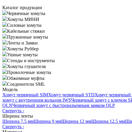
Каталог продукции
Червячные хомуты
Хомуты МИНИ
Силовые хомуты
Кабельные стяжки
Пружинные хомуты
Ленты и Замки
Хомуты Руббер
Ушные хомуты
Стенды и инструменты
Хомуты глушителя
Проволочные хомуты
Обжимные муфты
Соединители SML
Модель
Хомут червячный SIM
Хомут червячный STD
Хомут червячный
хомут с внутренним кольцом IWS
Червячный хомут с ключом 
QLN
Червячный хомут с быстроразъемным замком QLP
Свернуть
›
Ширина ленты
Ширина 7.5 мм
Ширина 9 мм
Ширина 12 мм
Ширина 12.5 мм
Ши
Свернуть
›
Материал