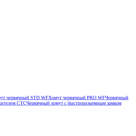
ут червячный STD WF
Хомут червячный PRO WF
Червячный
яжителем CTC
Червячный хомут с быстроразъемным замком