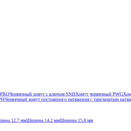
 PRO
Червячный хомут с ключом SNH
Хомут червячный PWG
Хом
SPH
Червячный хомут постоянного натяжения с тарельчатым нат
рина 12.7 мм
Ширина 14.2 мм
Ширина 15.8 мм