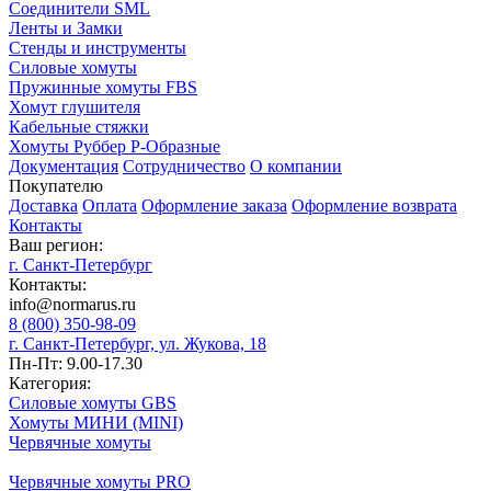
Соединители SML
Ленты и Замки
Стенды и инструменты
Силовые хомуты
Пружинные хомуты FBS
Хомут глушителя
Кабельные стяжки
Хомуты Руббер Р-Образные
Документация
Сотрудничество
О компании
Покупателю
Доставка
Оплата
Оформление заказа
Оформление возврата
Контакты
Ваш регион:
г. Санкт-Петербург
Контакты:
info@normarus.ru
8 (800) 350-98-09
г. Санкт-Петербург, ул. Жукова, 18
Пн-Пт: 9.00-17.30
Категория:
Силовые хомуты GBS
Хомуты МИНИ (MINI)
Червячные хомуты
Червячные хомуты PRO