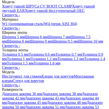
Модель
Хомут ушной ШРУСа CV BOOT CLAMP
Хомут ушной
двуухий EAR
Хомут ушной бесступенчатый OEC
Свернуть
›
Материал
W1 (оцинкованная сталь)
W4 (нерж AISI 304)
Свернуть
›
Ширина ленты
Ширина 5 мм
Ширина 6 мм
Ширина 7 мм
Ширина 7.5
мм
Ширина 8 мм
Ширина 9 мм
Ширина 9.5 мм
Ширина 10 мм
Свернуть
›
Толщина ленты
Толщина 0.5 мм
Толщина 0.6 мм
Толщина 0.7 мм
Толщина 0.9
мм
Толщина 1 мм
Толщина 1.2 мм
Толщина 1.3 мм
Толщина 1.4
мм
Толщина 1.5 мм
Толщина 1.6 мм
Свернуть
›
Модель
Инструмент для стяжек
Клещи для хомутов
Монтажные
клещи
Стенд для хомутов
Свернуть
›
Размерность
Диапазон зажима 36 мм
Диапазон зажима 38 мм
Диапазон
зажима 42 мм
Диапазон зажима 43 мм
Диапазон зажима 44
мм
Диапазон зажима 45 мм
Диапазон зажима 48 мм
Диапазон
зажима 50 мм
Диапазон зажима 51 мм
Диапазон зажима 53