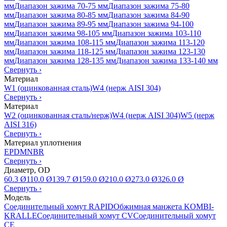
мм
Диапазон зажима 70-75 мм
Диапазон зажима 75-80
мм
Диапазон зажима 80-85 мм
Диапазон зажима 84-90
мм
Диапазон зажима 89-95 мм
Диапазон зажима 94-100
мм
Диапазон зажима 98-105 мм
Диапазон зажима 103-110
мм
Диапазон зажима 108-115 мм
Диапазон зажима 113-120
мм
Диапазон зажима 118-125 мм
Диапазон зажима 123-130
мм
Диапазон зажима 128-135 мм
Диапазон зажима 133-140 мм
Свернуть
›
Материал
W1 (оцинкованная сталь)
W4 (нерж AISI 304)
Свернуть
›
Материал
W2 (оцинкованная сталь/нерж)
W4 (нерж AISI 304)
W5 (нерж
AISI 316)
Свернуть
›
Материал уплотнения
EPDM
NBR
Свернуть
›
Диаметр, OD
60.3 Ø
110.0 Ø
139.7 Ø
159.0 Ø
210.0 Ø
273.0 Ø
326.0 Ø
Свернуть
›
Модель
Соединительный хомут RAPID
Обжимная манжета KOMBI-
KRALLE
Соединительный хомут CV
Соединительный хомут
CE