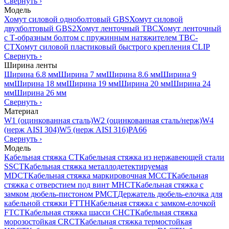
Свернуть
›
Модель
Хомут силовой одноболтовый GBS
Хомут силовой
двухболтовый GBS2
Хомут ленточный TBC
Хомут ленточный
с Т-образным болтом с пружинным натяжителем TBC-
CT
Хомут силовой пластиковый быстрого крепления CLIP
Свернуть
›
Ширина ленты
Ширина 6.8 мм
Ширина 7 мм
Ширина 8.6 мм
Ширина 9
мм
Ширина 18 мм
Ширина 19 мм
Ширина 20 мм
Ширина 24
мм
Ширина 26 мм
Свернуть
›
Материал
W1 (оцинкованная сталь)
W2 (оцинкованная сталь/нерж)
W4
(нерж AISI 304)
W5 (нерж AISI 316)
PA66
Свернуть
›
Модель
Кабельная стяжка CT
Кабельная стяжка из нержавеющей стали
SSCT
Кабельная стяжка металлодетектируемая
MDCT
Кабельная стяжка маркировочная MCCT
Кабельная
стяжка с отверстием под винт MHCT
Кабельная стяжка с
замком дюбель-пистоном PMCT
Держатель дюбель-елочка для
кабельной стяжки FTTH
Кабельная стяжка c замком-елочкой
FTCT
Кабельная стяжка шасси CHCT
Кабельная стяжка
морозостойкая CRCT
Кабельная стяжка термостойкая