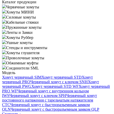
Каталог продукции
Червячные хомуты
Хомуты МИНИ
Силовые хомуты
Кабельные стяжки
Пружинные хомуты
Ленты и Замки
Хомуты Руббер
Ушные хомуты
Стенды и инструменты
Хомуты глушителя
Проволочные хомуты
Обжимные муфты
Соединители SML
Модель
Хомут червячный SIM
Хомут червячный STD
Хомут
червячный PRO
Червячный хомут с ключом SNH
Хомут
червячный PWG
Хомут червячный STD WF
Хомут червячный
PRO WF
Червячный хомут с внутренним кольцом
IWS
Червячный хомут с ключом SPH
Червячный хомут
постоянного натяжения с тарельчатым натяжителем
CTC
Червячный хомут с быстроразъемным замком
QLN
Червячный хомут с быстроразъемным замком QLP
Свернуть
›