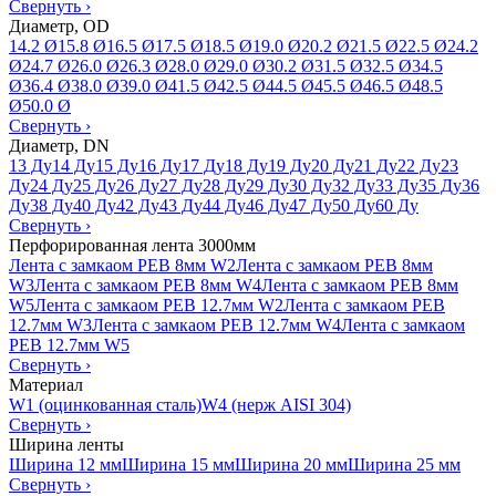
Свернуть
›
Диаметр, OD
14.2 Ø
15.8 Ø
16.5 Ø
17.5 Ø
18.5 Ø
19.0 Ø
20.2 Ø
21.5 Ø
22.5 Ø
24.2
Ø
24.7 Ø
26.0 Ø
26.3 Ø
28.0 Ø
29.0 Ø
30.2 Ø
31.5 Ø
32.5 Ø
34.5
Ø
36.4 Ø
38.0 Ø
39.0 Ø
41.5 Ø
42.5 Ø
44.5 Ø
45.5 Ø
46.5 Ø
48.5
Ø
50.0 Ø
Свернуть
›
Диаметр, DN
13 Ду
14 Ду
15 Ду
16 Ду
17 Ду
18 Ду
19 Ду
20 Ду
21 Ду
22 Ду
23
Ду
24 Ду
25 Ду
26 Ду
27 Ду
28 Ду
29 Ду
30 Ду
32 Ду
33 Ду
35 Ду
36
Ду
38 Ду
40 Ду
42 Ду
43 Ду
44 Ду
46 Ду
47 Ду
50 Ду
60 Ду
Свернуть
›
Перфорированная лента 3000мм
Лента с замкаом PEB 8мм W2
Лента с замкаом PEB 8мм
W3
Лента с замкаом PEB 8мм W4
Лента с замкаом PEB 8мм
W5
Лента с замкаом PEB 12.7мм W2
Лента с замкаом PEB
12.7мм W3
Лента с замкаом PEB 12.7мм W4
Лента с замкаом
PEB 12.7мм W5
Свернуть
›
Материал
W1 (оцинкованная сталь)
W4 (нерж AISI 304)
Свернуть
›
Ширина ленты
Ширина 12 мм
Ширина 15 мм
Ширина 20 мм
Ширина 25 мм
Свернуть
›