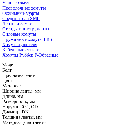
Ушные хомуты
Проволочные хомуты
Обжимные муфты
Соединители SML
Ленты и Замки
Стенды и инструменты
Силовые хомуты
Пружинные хомуты FBS
Хомут глушителя
Кабельные стяжки
Хомуты Руббер Р-Образные
Модель
Болт
Предназначение
Цвет
Материал
Ширина ленты, мм
Длина, мм
Размерность, мм
Наружный Ø, OD
Диаметр, DN
Толщина ленты, мм
Материал уплотнения