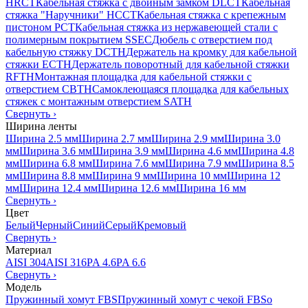
HRCT
Кабельная стяжка с двойным замком DLCT
Кабельная
стяжка "Наручники" HCCT
Кабельная стяжка с крепежным
пистоном PCT
Кабельная стяжка из нержавеющей стали с
полимерным покрытием SSEC
Дюбель с отверстием под
кабельную стяжку DCTH
Держатель на кромку для кабельной
стяжки ECTH
Держатель поворотный для кабельной стяжки
RFTH
Монтажная площадка для кабельной стяжки с
отверстием CBTH
Самоклеющаяся площадка для кабельных
стяжек с монтажным отверстием SATH
Свернуть
›
Ширина ленты
Ширина 2.5 мм
Ширина 2.7 мм
Ширина 2.9 мм
Ширина 3.0
мм
Ширина 3.6 мм
Ширина 3.9 мм
Ширина 4.6 мм
Ширина 4.8
мм
Ширина 6.8 мм
Ширина 7.6 мм
Ширина 7.9 мм
Ширина 8.5
мм
Ширина 8.8 мм
Ширина 9 мм
Ширина 10 мм
Ширина 12
мм
Ширина 12.4 мм
Ширина 12.6 мм
Ширина 16 мм
Свернуть
›
Цвет
Белый
Черный
Синий
Серый
Кремовый
Свернуть
›
Материал
AISI 304
AISI 316
PA 4.6
PA 6.6
Свернуть
›
Модель
Пружинный хомут FBS
Пружинный хомут с чекой FBSo