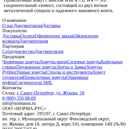
Проволочный хомут с винтом WIR 47-52 W4 — это
соединительный элемент, состоящий из двух витков
металлической спирали и надежного зажимного винта.
О компании
О нас
Документация
Доставка
Покупателю
Доставка
Оплата
Оформление заказа
Оформление
возврата
Документация
Партнерам
Сотрудничество
Документация
Продукция
Червячные хомуты
Хомуты мини
Силовые хомуты
Кабельные
стяжки
Пружинные хомуты
Ленты и Замки
Хомуты
Руббер
Ушные хомуты
Стенды и инструменты
Хомут
глушителя
Проволочные хомуты
Обжимные
муфты
Соединители SML
Контакты
Склад:
г. Санкт-Петербург, ул. Жукова, 18
8 (800) 350-98-09
info@normarus.ru
ООО «НОРМА-РУС»
Почтовый адрес: 195197, г. Санкт-Петербург,
вн. тер. г. Муниципальный округ Финляндский округ,
ул. Жукова, дом 18, литера Д, корп.310, помещение 14Н (№30)