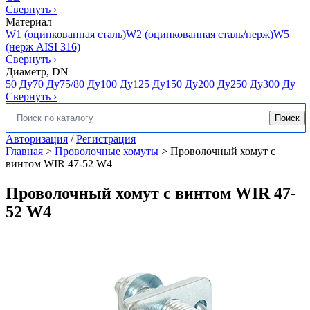
Свернуть
›
Материал
W1 (оцинкованная сталь)
W2 (оцинкованная сталь/нерж)
W5
(нерж AISI 316)
Свернуть
›
Диаметр, DN
50 Ду
70 Ду
75/80 Ду
100 Ду
125 Ду
150 Ду
200 Ду
250 Ду
300 Ду
Свернуть
›
Поиск
Искать:
Авторизация
/
Регистрация
Главная
>
Проволочные хомуты
>
Проволочный хомут с
винтом WIR 47-52 W4
Проволочный хомут с винтом WIR 47-
52 W4