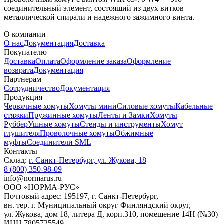
соединительный элемент, состоящий из двух витков
металлической спирали и надежного зажимного винта.
О компании
О нас
Документация
Доставка
Покупателю
Доставка
Оплата
Оформление заказа
Оформление
возврата
Документация
Партнерам
Сотрудничество
Документация
Продукция
Червячные хомуты
Хомуты мини
Силовые хомуты
Кабельные
стяжки
Пружинные хомуты
Ленты и Замки
Хомуты
Руббер
Ушные хомуты
Стенды и инструменты
Хомут
глушителя
Проволочные хомуты
Обжимные
муфты
Соединители SML
Контакты
Склад:
г. Санкт-Петербург, ул. Жукова, 18
8 (800) 350-98-09
info@normarus.ru
ООО «НОРМА-РУС»
Почтовый адрес: 195197, г. Санкт-Петербург,
вн. тер. г. Муниципальный округ Финляндский округ,
ул. Жукова, дом 18, литера Д, корп.310, помещение 14Н (№30)
ИНН 7805725549