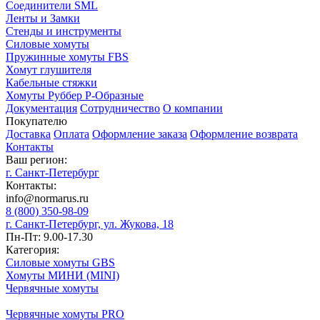
Соединители SML
Ленты и Замки
Стенды и инструменты
Силовые хомуты
Пружинные хомуты FBS
Хомут глушителя
Кабельные стяжки
Хомуты Руббер Р-Образные
Документация
Сотрудничество
О компании
Покупателю
Доставка
Оплата
Оформление заказа
Оформление возврата
Контакты
Ваш регион:
г. Санкт-Петербург
Контакты:
info@normarus.ru
8 (800) 350-98-09
г. Санкт-Петербург, ул. Жукова, 18
Пн-Пт: 9.00-17.30
Категория:
Силовые хомуты GBS
Хомуты МИНИ (MINI)
Червячные хомуты
Червячные хомуты PRO