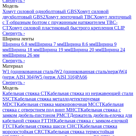
Свернуть
›
Модель
Хомут силовой одноболтовый GBS
Хомут силовой
двухболтовый GBS2
Хомут ленточный TBC
Хомут ленточный
с Т-образным болтом с пружинным натяжителем TBC-
CT
Хомут силовой пластиковый быстрого крепления CLIP
Свернуть
›
Ширина ленты
Ширина 6.8 мм
Ширина 7 мм
Ширина 8.6 мм
Ширина 9
мм
Ширина 18 мм
Ширина 19 мм
Ширина 20 мм
Ширина 24
мм
Ширина 26 мм
Свернуть
›
Материал
W1 (оцинкованная сталь)
W2 (оцинкованная сталь/нерж)
W4
(нерж AISI 304)
W5 (нерж AISI 316)
PA66
Свернуть
›
Модель
Кабельная стяжка CT
Кабельная стяжка из нержавеющей стали
SSCT
Кабельная стяжка металлодетектируемая
MDCT
Кабельная стяжка маркировочная MCCT
Кабельная
стяжка с отверстием под винт MHCT
Кабельная стяжка с
замком дюбель-пистоном PMCT
Держатель дюбель-елочка для
кабельной стяжки FTTH
Кабельная стяжка c замком-елочкой
FTCT
Кабельная стяжка шасси CHCT
Кабельная стяжка
морозостойкая CRCT
Кабельная стяжка термостойкая