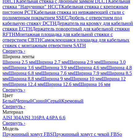
HRCT
Кабельная стяжка с двойным замком DLCT
Кабельная
стяжка "Наручники" HCCT
Кабельная стяжка с крепежным
пистоном PCT
Кабельная стяжка из нержавеющей стали с
полимерным покрытием SSEC
Дюбель с отверстием под
кабельную стяжку DCTH
Держатель на кромку для кабельной
стяжки ECTH
Держатель поворотный для кабельной стяжки
RFTH
Монтажная площадка для кабельной стяжки с
отверстием CBTH
Самоклеющаяся площадка для кабельных
стяжек с монтажным отверстием SATH
Свернуть
›
Ширина ленты
Ширина 2.5 мм
Ширина 2.7 мм
Ширина 2.9 мм
Ширина 3.0
мм
Ширина 3.6 мм
Ширина 3.9 мм
Ширина 4.6 мм
Ширина 4.8
мм
Ширина 6.8 мм
Ширина 7.6 мм
Ширина 7.9 мм
Ширина 8.5
мм
Ширина 8.8 мм
Ширина 9 мм
Ширина 10 мм
Ширина 12
мм
Ширина 12.4 мм
Ширина 12.6 мм
Ширина 16 мм
Свернуть
›
Цвет
Белый
Черный
Синий
Серый
Кремовый
Свернуть
›
Материал
AISI 304
AISI 316
PA 4.6
PA 6.6
Свернуть
›
Модель
Пружинный хомут FBS
Пружинный хомут с чекой FBSo