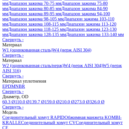
мм
Диапазон зажима 70-75 мм
Диапазон зажима 75-80
мм
Диапазон зажима 80-85 мм
Диапазон зажима 84-90
мм
Диапазон зажима 89-95 мм
Диапазон зажима 94-100
мм
Диапазон зажима 98-105 мм
Диапазон зажима 103-110
мм
Диапазон зажима 108-115 мм
Диапазон зажима 113-120
мм
Диапазон зажима 118-125 мм
Диапазон зажима 123-130
мм
Диапазон зажима 128-135 мм
Диапазон зажима 133-140 мм
Свернуть
›
Материал
W1 (оцинкованная сталь)
W4 (нерж AISI 304)
Свернуть
›
Материал
W2 (оцинкованная сталь/нерж)
W4 (нерж AISI 304)
W5 (нерж
AISI 316)
Свернуть
›
Материал уплотнения
EPDM
NBR
Свернуть
›
Диаметр, OD
60.3 Ø
110.0 Ø
139.7 Ø
159.0 Ø
210.0 Ø
273.0 Ø
326.0 Ø
Свернуть
›
Модель
Соединительный хомут RAPID
Обжимная манжета KOMBI-
KRALLE
Соединительный хомут CV
Соединительный хомут
CE