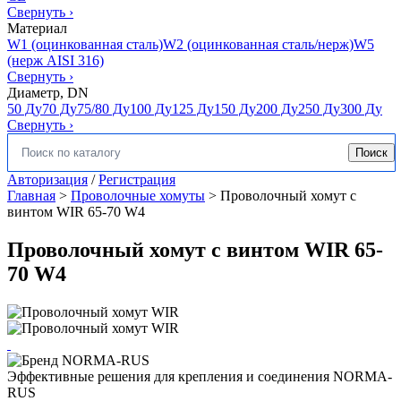
Свернуть
›
Материал
W1 (оцинкованная сталь)
W2 (оцинкованная сталь/нерж)
W5
(нерж AISI 316)
Свернуть
›
Диаметр, DN
50 Ду
70 Ду
75/80 Ду
100 Ду
125 Ду
150 Ду
200 Ду
250 Ду
300 Ду
Свернуть
›
Поиск
Искать:
Авторизация
/
Регистрация
Главная
>
Проволочные хомуты
>
Проволочный хомут с
винтом WIR 65-70 W4
Проволочный хомут с винтом WIR 65-
70 W4
Эффективные решения для крепления и соединения NORMA-
RUS