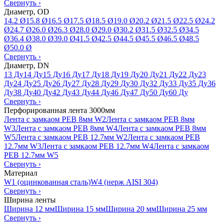
Свернуть
›
Диаметр, OD
14.2 Ø
15.8 Ø
16.5 Ø
17.5 Ø
18.5 Ø
19.0 Ø
20.2 Ø
21.5 Ø
22.5 Ø
24.2
Ø
24.7 Ø
26.0 Ø
26.3 Ø
28.0 Ø
29.0 Ø
30.2 Ø
31.5 Ø
32.5 Ø
34.5
Ø
36.4 Ø
38.0 Ø
39.0 Ø
41.5 Ø
42.5 Ø
44.5 Ø
45.5 Ø
46.5 Ø
48.5
Ø
50.0 Ø
Свернуть
›
Диаметр, DN
13 Ду
14 Ду
15 Ду
16 Ду
17 Ду
18 Ду
19 Ду
20 Ду
21 Ду
22 Ду
23
Ду
24 Ду
25 Ду
26 Ду
27 Ду
28 Ду
29 Ду
30 Ду
32 Ду
33 Ду
35 Ду
36
Ду
38 Ду
40 Ду
42 Ду
43 Ду
44 Ду
46 Ду
47 Ду
50 Ду
60 Ду
Свернуть
›
Перфорированная лента 3000мм
Лента с замкаом PEB 8мм W2
Лента с замкаом PEB 8мм
W3
Лента с замкаом PEB 8мм W4
Лента с замкаом PEB 8мм
W5
Лента с замкаом PEB 12.7мм W2
Лента с замкаом PEB
12.7мм W3
Лента с замкаом PEB 12.7мм W4
Лента с замкаом
PEB 12.7мм W5
Свернуть
›
Материал
W1 (оцинкованная сталь)
W4 (нерж AISI 304)
Свернуть
›
Ширина ленты
Ширина 12 мм
Ширина 15 мм
Ширина 20 мм
Ширина 25 мм
Свернуть
›