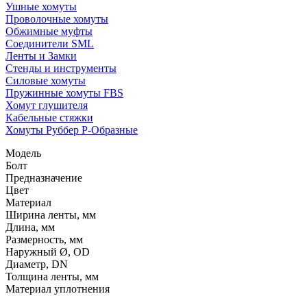
Ушные хомуты
Проволочные хомуты
Обжимные муфты
Соединители SML
Ленты и Замки
Стенды и инструменты
Силовые хомуты
Пружинные хомуты FBS
Хомут глушителя
Кабельные стяжки
Хомуты Руббер Р-Образные
Модель
Болт
Предназначение
Цвет
Материал
Ширина ленты, мм
Длина, мм
Размерность, мм
Наружный Ø, OD
Диаметр, DN
Толщина ленты, мм
Материал уплотнения