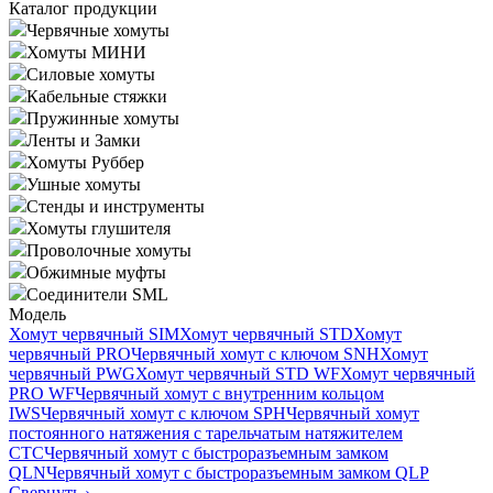
Каталог продукции
Червячные хомуты
Хомуты МИНИ
Силовые хомуты
Кабельные стяжки
Пружинные хомуты
Ленты и Замки
Хомуты Руббер
Ушные хомуты
Стенды и инструменты
Хомуты глушителя
Проволочные хомуты
Обжимные муфты
Соединители SML
Модель
Хомут червячный SIM
Хомут червячный STD
Хомут
червячный PRO
Червячный хомут с ключом SNH
Хомут
червячный PWG
Хомут червячный STD WF
Хомут червячный
PRO WF
Червячный хомут с внутренним кольцом
IWS
Червячный хомут с ключом SPH
Червячный хомут
постоянного натяжения с тарельчатым натяжителем
CTC
Червячный хомут с быстроразъемным замком
QLN
Червячный хомут с быстроразъемным замком QLP
Свернуть
›