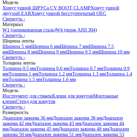
Модель
Хомут ушной ШРУСа CV BOOT CLAMP
Хомут ушной
двуухий EAR
Хомут ушной бесступенчатый OEC
Свернуть
›
Материал
W1 (оцинкованная сталь)
W4 (нерж AISI 304)
Свернуть
›
Ширина ленты
Ширина 5 мм
Ширина 6 мм
Ширина 7 мм
Ширина 7.5
мм
Ширина 8 мм
Ширина 9 мм
Ширина 9.5 мм
Ширина 10 мм
Свернуть
›
Толщина ленты
Толщина 0.5 мм
Толщина 0.6 мм
Толщина 0.7 мм
Толщина 0.9
мм
Толщина 1 мм
Толщина 1.2 мм
Толщина 1.3 мм
Толщина 1.4
мм
Толщина 1.5 мм
Толщина 1.6 мм
Свернуть
›
Модель
Инструмент для стяжек
Клещи для хомутов
Монтажные
клещи
Стенд для хомутов
Свернуть
›
Размерность
Диапазон зажима 36 мм
Диапазон зажима 38 мм
Диапазон
зажима 42 мм
Диапазон зажима 43 мм
Диапазон зажима 44
мм
Диапазон зажима 45 мм
Диапазон зажима 48 мм
Диапазон
зажима 50 мм
Диапазон зажима 51 мм
Диапазон зажима 53