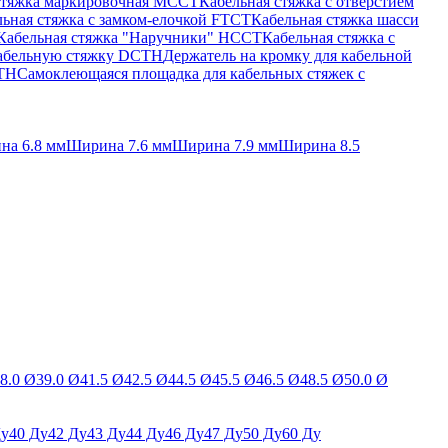
стяжка маркировочная MCCT
Кабельная стяжка с отверстием
ьная стяжка c замком-елочкой FTCT
Кабельная стяжка шасси
Кабельная стяжка "Наручники" HCCT
Кабельная стяжка с
кабельную стяжку DCTH
Держатель на кромку для кабельной
BTH
Самоклеющаяся площадка для кабельных стяжек с
на 6.8 мм
Ширина 7.6 мм
Ширина 7.9 мм
Ширина 8.5
8.0 Ø
39.0 Ø
41.5 Ø
42.5 Ø
44.5 Ø
45.5 Ø
46.5 Ø
48.5 Ø
50.0 Ø
Ду
40 Ду
42 Ду
43 Ду
44 Ду
46 Ду
47 Ду
50 Ду
60 Ду