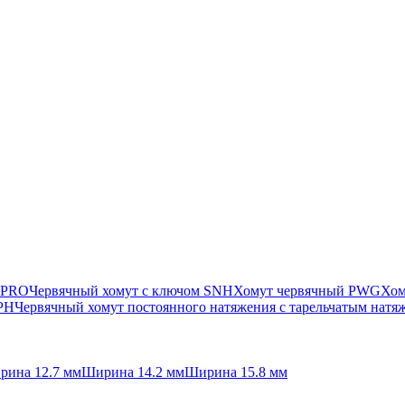
 PRO
Червячный хомут с ключом SNH
Хомут червячный PWG
Хом
SPH
Червячный хомут постоянного натяжения с тарельчатым нат
рина 12.7 мм
Ширина 14.2 мм
Ширина 15.8 мм