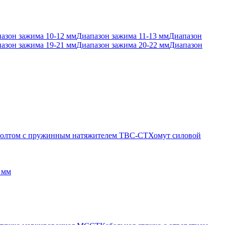
азон зажима 10-12 мм
Диапазон зажима 11-13 мм
Диапазон
азон зажима 19-21 мм
Диапазон зажима 20-22 мм
Диапазон
 болтом с пружинным натяжителем TBC-CT
Хомут силовой
 мм