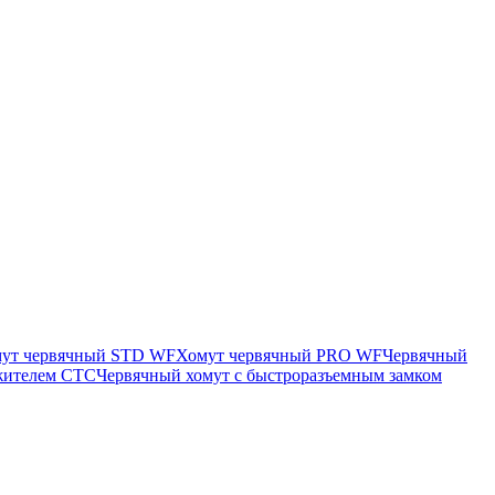
ут червячный STD WF
Хомут червячный PRO WF
Червячный
яжителем CTC
Червячный хомут с быстроразъемным замком