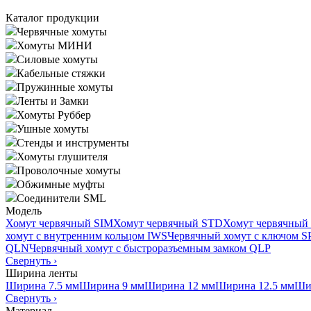
Каталог продукции
Червячные хомуты
Хомуты МИНИ
Силовые хомуты
Кабельные стяжки
Пружинные хомуты
Ленты и Замки
Хомуты Руббер
Ушные хомуты
Стенды и инструменты
Хомуты глушителя
Проволочные хомуты
Обжимные муфты
Соединители SML
Модель
Хомут червячный SIM
Хомут червячный STD
Хомут червячный
хомут с внутренним кольцом IWS
Червячный хомут с ключом 
QLN
Червячный хомут с быстроразъемным замком QLP
Свернуть
›
Ширина ленты
Ширина 7.5 мм
Ширина 9 мм
Ширина 12 мм
Ширина 12.5 мм
Ши
Свернуть
›
Материал