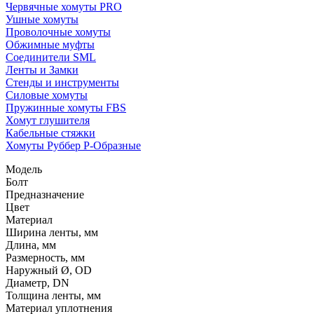
Червячные хомуты PRO
Ушные хомуты
Проволочные хомуты
Обжимные муфты
Соединители SML
Ленты и Замки
Стенды и инструменты
Силовые хомуты
Пружинные хомуты FBS
Хомут глушителя
Кабельные стяжки
Хомуты Руббер Р-Образные
Модель
Болт
Предназначение
Цвет
Материал
Ширина ленты, мм
Длина, мм
Размерность, мм
Наружный Ø, OD
Диаметр, DN
Толщина ленты, мм
Материал уплотнения