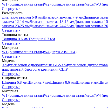
W1 (оцинкованная сталь)
W2 (оцинкованная сталь/нерж)
W3 (нер
Свернуть
›
Размерность
Диапазон зажима 6-8 мм
Диапазон зажима 7-9 мм
Диапазон зажи
зажима 12-14 мм
Диапазон зажима 13-15 мм
Диапазон зажима 15
зажима 23-25 мм
Диапазон зажима 24-26 мм
Диапазон зажима 26
Свернуть
›
Толщина ленты
Толщина 0.6 мм
Толщина 0.7 мм
Свернуть
›
Материал
W1 (оцинкованная сталь)
W4 (нерж AISI 304)
Свернуть
›
Модель
Хомут силовой одноболтовый GBS
Хомут силовой двухболтов
пластиковый быстрого крепления CLIP
Свернуть
›
Ширина ленты
Ширина 6.8 мм
Ширина 7 мм
Ширина 8.6 мм
Ширина 9 мм
Шири
Свернуть
›
Материал
W1 (оцинкованная сталь)
W2 (оцинкованная сталь/нерж)
W4 (нер
Свернуть
›
Модель