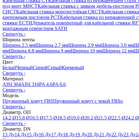
Кабельная стяжка CT
Кабельная стяжка из нержавеющей стали
под винт MHCT
Кабельная стяжка с замком дюбель-пистоном
CHCT
Кабельная стяжка морозостойкая CRCT
Кабельная стяжк
крепежным пистоном PCT
Кабельная стяжка из нержавеющей 
стяжки ECTH
Держатель поворотный для кабельной стяжки R
монтажным отверстием SATH
Свернуть
›
Ширина ленты
Ширина 2.5 мм
Ширина 2.7 мм
Ширина 2.9 мм
Ширина 3.0 мм
Ш
мм
Ширина 8.8 мм
Ширина 9 мм
Ширина 10 мм
Ширина 12 мм
Ш
Свернуть
›
Цвет
Белый
Черный
Синий
Серый
Кремовый
Свернуть
›
Материал
AISI 304
AISI 316
PA 4.6
PA 6.6
Свернуть
›
Модель
Пружинный хомут FBS
Пружинный хомут с чекой FBSo
Свернуть
›
Диаметр, OD
14.2 Ø
15.8 Ø
16.5 Ø
17.5 Ø
18.5 Ø
19.0 Ø
20.2 Ø
21.5 Ø
22.5 Ø
24.2 Ø
Свернуть
›
Диаметр, DN
13 Ду
14 Ду
15 Ду
16 Ду
17 Ду
18 Ду
19 Ду
20 Ду
21 Ду
22 Ду
23 Ду
2