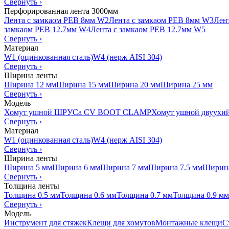
Свернуть
›
Перфорированная лента 3000мм
Лента с замкаом PEB 8мм W2
Лента с замкаом PEB 8мм W3
Лен
замкаом PEB 12.7мм W4
Лента с замкаом PEB 12.7мм W5
Свернуть
›
Материал
W1 (оцинкованная сталь)
W4 (нерж AISI 304)
Свернуть
›
Ширина ленты
Ширина 12 мм
Ширина 15 мм
Ширина 20 мм
Ширина 25 мм
Свернуть
›
Модель
Хомут ушной ШРУСа CV BOOT CLAMP
Хомут ушной двуухи
Свернуть
›
Материал
W1 (оцинкованная сталь)
W4 (нерж AISI 304)
Свернуть
›
Ширина ленты
Ширина 5 мм
Ширина 6 мм
Ширина 7 мм
Ширина 7.5 мм
Ширина
Свернуть
›
Толщина ленты
Толщина 0.5 мм
Толщина 0.6 мм
Толщина 0.7 мм
Толщина 0.9 мм
Свернуть
›
Модель
Инструмент для стяжек
Клещи для хомутов
Монтажные клещи
С