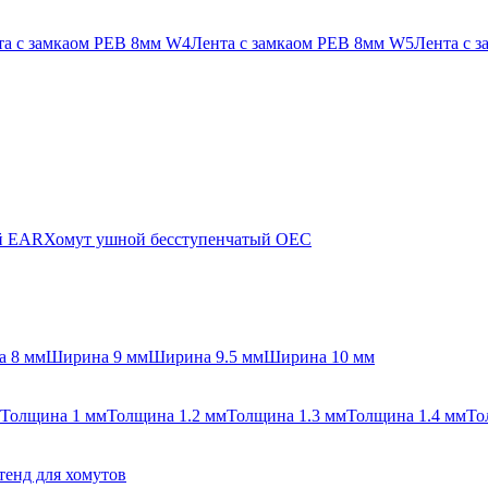
та с замкаом PEB 8мм W4
Лента с замкаом PEB 8мм W5
Лента с 
й EAR
Хомут ушной бесступенчатый OEC
 8 мм
Ширина 9 мм
Ширина 9.5 мм
Ширина 10 мм
Толщина 1 мм
Толщина 1.2 мм
Толщина 1.3 мм
Толщина 1.4 мм
То
тенд для хомутов