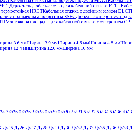
 SSCT
Кабельная стяжка металлодетектируемая MDCT
Кабельная 
 PMCT
Держатель дюбель-елочка для кабельной стяжки FTTH
Кабел
а термостойкая HRCT
Кабельная стяжка с двойным замком DLCT
стали с полимерным покрытием SSEC
Дюбель с отверстием под 
FTH
Монтажная площадка для кабельной стяжки с отверстием C
ирина 3.6 мм
Ширина 3.9 мм
Ширина 4.6 мм
Ширина 4.8 мм
Шири
ирина 12.4 мм
Ширина 12.6 мм
Ширина 16 мм
24.7 Ø
26.0 Ø
26.3 Ø
28.0 Ø
29.0 Ø
30.2 Ø
31.5 Ø
32.5 Ø
34.5 Ø
36.4 Ø
3
4 Ду
25 Ду
26 Ду
27 Ду
28 Ду
29 Ду
30 Ду
32 Ду
33 Ду
35 Ду
36 Ду
38 