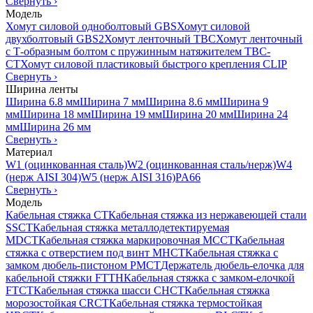
Свернуть
›
Модель
Хомут силовой одноболтовый GBS
Хомут силовой
двухболтовый GBS2
Хомут ленточный TBC
Хомут ленточный
с Т-образным болтом с пружинным натяжителем TBC-
CT
Хомут силовой пластиковый быстрого крепления CLIP
Свернуть
›
Ширина ленты
Ширина 6.8 мм
Ширина 7 мм
Ширина 8.6 мм
Ширина 9
мм
Ширина 18 мм
Ширина 19 мм
Ширина 20 мм
Ширина 24
мм
Ширина 26 мм
Свернуть
›
Материал
W1 (оцинкованная сталь)
W2 (оцинкованная сталь/нерж)
W4
(нерж AISI 304)
W5 (нерж AISI 316)
PA66
Свернуть
›
Модель
Кабельная стяжка CT
Кабельная стяжка из нержавеющей стали
SSCT
Кабельная стяжка металлодетектируемая
MDCT
Кабельная стяжка маркировочная MCCT
Кабельная
стяжка с отверстием под винт MHCT
Кабельная стяжка с
замком дюбель-пистоном PMCT
Держатель дюбель-елочка для
кабельной стяжки FTTH
Кабельная стяжка c замком-елочкой
FTCT
Кабельная стяжка шасси CHCT
Кабельная стяжка
морозостойкая CRCT
Кабельная стяжка термостойкая