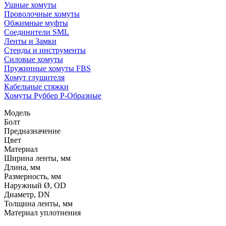
Ушные хомуты
Проволочные хомуты
Обжимные муфты
Соединители SML
Ленты и Замки
Стенды и инструменты
Силовые хомуты
Пружинные хомуты FBS
Хомут глушителя
Кабельные стяжки
Хомуты Руббер Р-Образные
Модель
Болт
Предназначение
Цвет
Материал
Ширина ленты, мм
Длина, мм
Размерность, мм
Наружный Ø, OD
Диаметр, DN
Толщина ленты, мм
Материал уплотнения