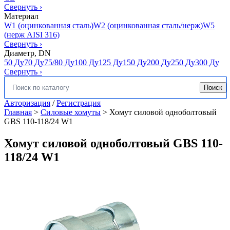
Свернуть
›
Материал
W1 (оцинкованная сталь)
W2 (оцинкованная сталь/нерж)
W5
(нерж AISI 316)
Свернуть
›
Диаметр, DN
50 Ду
70 Ду
75/80 Ду
100 Ду
125 Ду
150 Ду
200 Ду
250 Ду
300 Ду
Свернуть
›
Поиск
Искать:
Авторизация
/
Регистрация
Главная
>
Силовые хомуты
>
Хомут силовой одноболтовый
GBS 110-118/24 W1
Хомут силовой одноболтовый GBS 110-
118/24 W1