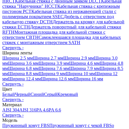
HRCT
Кабельная стяжка с двойным замком DLCT
Кабельная
стяжка "Наручники" HCCT
Кабельная стяжка с крепежным
пистоном PCT
Кабельная стяжка из нержавеющей стали с
полимерным покрытием SSEC
Дюбель с отверстием под
кабельную стяжку DCTH
Держатель на кромку для кабельной
стяжки ECTH
Держатель поворотный для кабельной стяжки
RFTH
Монтажная площадка для кабельной стяжки с
отверстием CBTH
Самоклеющаяся площадка для кабельных
стяжек с монтажным отверстием SATH
Свернуть
›
Ширина ленты
Ширина 2.5 мм
Ширина 2.7 мм
Ширина 2.9 мм
Ширина 3.0
мм
Ширина 3.6 мм
Ширина 3.9 мм
Ширина 4.6 мм
Ширина 4.8
мм
Ширина 6.8 мм
Ширина 7.6 мм
Ширина 7.9 мм
Ширина 8.5
мм
Ширина 8.8 мм
Ширина 9 мм
Ширина 10 мм
Ширина 12
мм
Ширина 12.4 мм
Ширина 12.6 мм
Ширина 16 мм
Свернуть
›
Цвет
Белый
Черный
Синий
Серый
Кремовый
Свернуть
›
Материал
AISI 304
AISI 316
PA 4.6
PA 6.6
Свернуть
›
Модель
Пружинный хомут FBS
Пружинный хомут с чекой FBSo