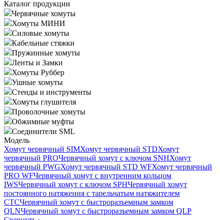
Каталог продукции
Червячные хомуты
Хомуты МИНИ
Силовые хомуты
Кабельные стяжки
Пружинные хомуты
Ленты и Замки
Хомуты Руббер
Ушные хомуты
Стенды и инструменты
Хомуты глушителя
Проволочные хомуты
Обжимные муфты
Соединители SML
Модель
Хомут червячный SIM
Хомут червячный STD
Хомут
червячный PRO
Червячный хомут с ключом SNH
Хомут
червячный PWG
Хомут червячный STD WF
Хомут червячный
PRO WF
Червячный хомут с внутренним кольцом
IWS
Червячный хомут с ключом SPH
Червячный хомут
постоянного натяжения с тарельчатым натяжителем
CTC
Червячный хомут с быстроразъемным замком
QLN
Червячный хомут с быстроразъемным замком QLP
Свернуть
›