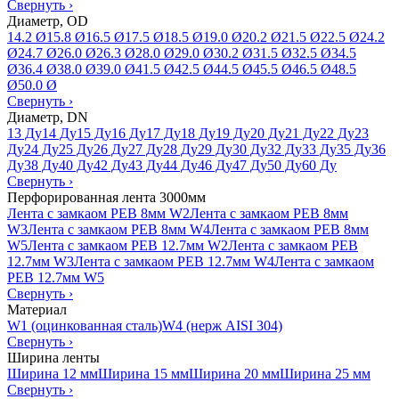
Свернуть
›
Диаметр, OD
14.2 Ø
15.8 Ø
16.5 Ø
17.5 Ø
18.5 Ø
19.0 Ø
20.2 Ø
21.5 Ø
22.5 Ø
24.2
Ø
24.7 Ø
26.0 Ø
26.3 Ø
28.0 Ø
29.0 Ø
30.2 Ø
31.5 Ø
32.5 Ø
34.5
Ø
36.4 Ø
38.0 Ø
39.0 Ø
41.5 Ø
42.5 Ø
44.5 Ø
45.5 Ø
46.5 Ø
48.5
Ø
50.0 Ø
Свернуть
›
Диаметр, DN
13 Ду
14 Ду
15 Ду
16 Ду
17 Ду
18 Ду
19 Ду
20 Ду
21 Ду
22 Ду
23
Ду
24 Ду
25 Ду
26 Ду
27 Ду
28 Ду
29 Ду
30 Ду
32 Ду
33 Ду
35 Ду
36
Ду
38 Ду
40 Ду
42 Ду
43 Ду
44 Ду
46 Ду
47 Ду
50 Ду
60 Ду
Свернуть
›
Перфорированная лента 3000мм
Лента с замкаом PEB 8мм W2
Лента с замкаом PEB 8мм
W3
Лента с замкаом PEB 8мм W4
Лента с замкаом PEB 8мм
W5
Лента с замкаом PEB 12.7мм W2
Лента с замкаом PEB
12.7мм W3
Лента с замкаом PEB 12.7мм W4
Лента с замкаом
PEB 12.7мм W5
Свернуть
›
Материал
W1 (оцинкованная сталь)
W4 (нерж AISI 304)
Свернуть
›
Ширина ленты
Ширина 12 мм
Ширина 15 мм
Ширина 20 мм
Ширина 25 мм
Свернуть
›