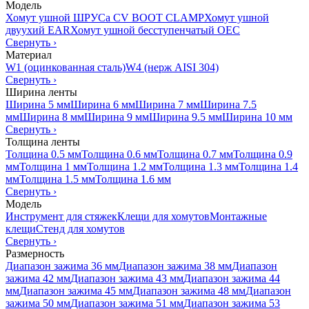
Модель
Хомут ушной ШРУСа CV BOOT CLAMP
Хомут ушной
двуухий EAR
Хомут ушной бесступенчатый OEC
Свернуть
›
Материал
W1 (оцинкованная сталь)
W4 (нерж AISI 304)
Свернуть
›
Ширина ленты
Ширина 5 мм
Ширина 6 мм
Ширина 7 мм
Ширина 7.5
мм
Ширина 8 мм
Ширина 9 мм
Ширина 9.5 мм
Ширина 10 мм
Свернуть
›
Толщина ленты
Толщина 0.5 мм
Толщина 0.6 мм
Толщина 0.7 мм
Толщина 0.9
мм
Толщина 1 мм
Толщина 1.2 мм
Толщина 1.3 мм
Толщина 1.4
мм
Толщина 1.5 мм
Толщина 1.6 мм
Свернуть
›
Модель
Инструмент для стяжек
Клещи для хомутов
Монтажные
клещи
Стенд для хомутов
Свернуть
›
Размерность
Диапазон зажима 36 мм
Диапазон зажима 38 мм
Диапазон
зажима 42 мм
Диапазон зажима 43 мм
Диапазон зажима 44
мм
Диапазон зажима 45 мм
Диапазон зажима 48 мм
Диапазон
зажима 50 мм
Диапазон зажима 51 мм
Диапазон зажима 53