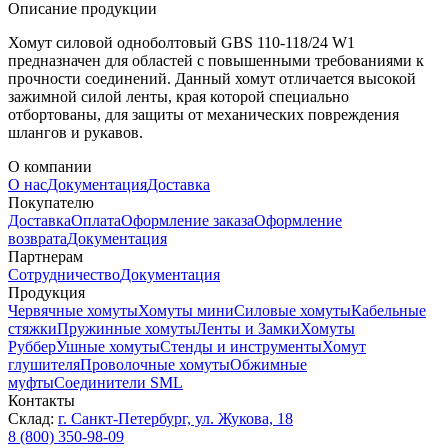
Описание продукции
Хомут силовой одноболтовый GBS 110-118/24 W1
предназначен для областей с повышенными требованиями к
прочности соединений. Данный хомут отличается высокой
зажимной силой ленты, края которой специально
отбортованы, для защиты от механических повреждения
шлангов и рукавов.
О компании
О нас
Документация
Доставка
Покупателю
Доставка
Оплата
Оформление заказа
Оформление
возврата
Документация
Партнерам
Сотрудничество
Документация
Продукция
Червячные хомуты
Хомуты мини
Силовые хомуты
Кабельные
стяжки
Пружинные хомуты
Ленты и Замки
Хомуты
Руббер
Ушные хомуты
Стенды и инструменты
Хомут
глушителя
Проволочные хомуты
Обжимные
муфты
Соединители SML
Контакты
Склад:
г. Санкт-Петербург, ул. Жукова, 18
8 (800) 350-98-09