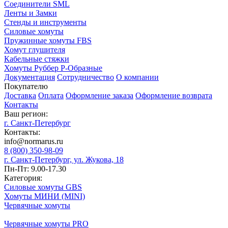
Соединители SML
Ленты и Замки
Стенды и инструменты
Силовые хомуты
Пружинные хомуты FBS
Хомут глушителя
Кабельные стяжки
Хомуты Руббер Р-Образные
Документация
Сотрудничество
О компании
Покупателю
Доставка
Оплата
Оформление заказа
Оформление возврата
Контакты
Ваш регион:
г. Санкт-Петербург
Контакты:
info@normarus.ru
8 (800) 350-98-09
г. Санкт-Петербург, ул. Жукова, 18
Пн-Пт: 9.00-17.30
Категория:
Силовые хомуты GBS
Хомуты МИНИ (MINI)
Червячные хомуты
Червячные хомуты PRO