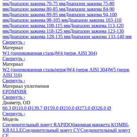
мм
Диапазон зажима 70-75 мм
Диапазон зажима 75-80
мм
Диапазон зажима 80-85 мм
Диапазон зажима 84-90
мм
Диапазон зажима 89-95 мм
Диапазон зажима 94-100
мм
Диапазон зажима 98-105 мм
Диапазон зажима 103-110
мм
Диапазон зажима 108-115 мм
Диапазон зажима 113-120
мм
Диапазон зажима 118-125 мм
Диапазон зажима 123-130
мм
Диапазон зажима 128-135 мм
Диапазон зажима 133-140 мм
Свернуть
›
Материал
W1 (оцинкованная сталь)
W4 (нерж AISI 304)
Свернуть
›
Материал
W2 (оцинкованная сталь/нерж)
W4 (нерж AISI 304)
W5 (нерж
AISI 316)
Свернуть
›
Материал уплотнения
EPDM
NBR
Свернуть
›
Диаметр, OD
60.3 Ø
110.0 Ø
139.7 Ø
159.0 Ø
210.0 Ø
273.0 Ø
326.0 Ø
Свернуть
›
Модель
Соединительный хомут RAPID
Обжимная манжета KOMBI-
KRALLE
Соединительный хомут CV
Соединительный хомут
CE