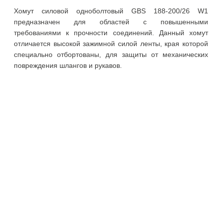
Хомут силовой одноболтовый GBS 188-200/26 W1
предназначен для областей с повышенными
требованиями к прочности соединений. Данный хомут
отличается высокой зажимной силой ленты, края которой
специально отбортованы, для защиты от механических
повреждения шлангов и рукавов.
О компании
Покупателю
О нас
Доставка
Документация
Оплата
Доставка
Оформление заказа
Оформление
возврата
Документация