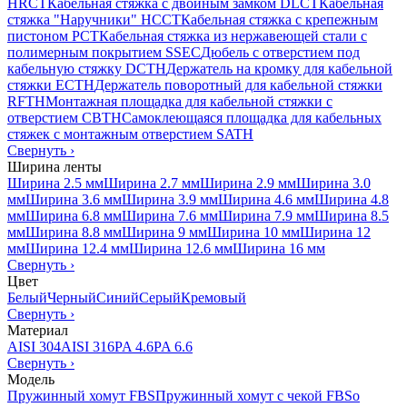
HRCT
Кабельная стяжка с двойным замком DLCT
Кабельная
стяжка "Наручники" HCCT
Кабельная стяжка с крепежным
пистоном PCT
Кабельная стяжка из нержавеющей стали с
полимерным покрытием SSEC
Дюбель с отверстием под
кабельную стяжку DCTH
Держатель на кромку для кабельной
стяжки ECTH
Держатель поворотный для кабельной стяжки
RFTH
Монтажная площадка для кабельной стяжки с
отверстием CBTH
Самоклеющаяся площадка для кабельных
стяжек с монтажным отверстием SATH
Свернуть
›
Ширина ленты
Ширина 2.5 мм
Ширина 2.7 мм
Ширина 2.9 мм
Ширина 3.0
мм
Ширина 3.6 мм
Ширина 3.9 мм
Ширина 4.6 мм
Ширина 4.8
мм
Ширина 6.8 мм
Ширина 7.6 мм
Ширина 7.9 мм
Ширина 8.5
мм
Ширина 8.8 мм
Ширина 9 мм
Ширина 10 мм
Ширина 12
мм
Ширина 12.4 мм
Ширина 12.6 мм
Ширина 16 мм
Свернуть
›
Цвет
Белый
Черный
Синий
Серый
Кремовый
Свернуть
›
Материал
AISI 304
AISI 316
PA 4.6
PA 6.6
Свернуть
›
Модель
Пружинный хомут FBS
Пружинный хомут с чекой FBSo