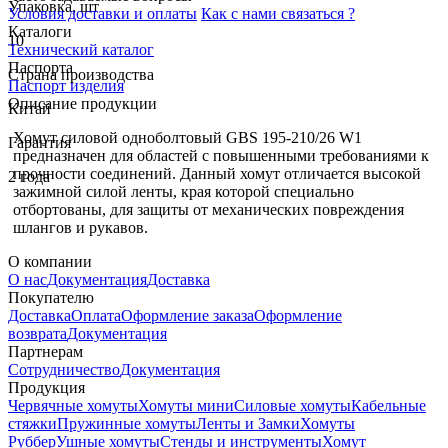
Упаковка, шт
Условия доставки и оплаты
Как с нами связаться ?
Каталоги
10
Технический каталог
Паспорта
Страна производства
Паспорт изделия
Описание продукции
Китай
Хомут силовой одноболтовый GBS 195-210/26 W1
Гарантия
предназначен для областей с повышенными требованиями к
прочности соединений. Данный хомут отличается высокой
2 года
зажимной силой ленты, края которой специально
отбортованы, для защиты от механических повреждения
шлангов и рукавов.
О компании
О нас
Документация
Доставка
Покупателю
Доставка
Оплата
Оформление заказа
Оформление
возврата
Документация
Партнерам
Сотрудничество
Документация
Продукция
Червячные хомуты
Хомуты мини
Силовые хомуты
Кабельные
стяжки
Пружинные хомуты
Ленты и Замки
Хомуты
Руббер
Ушные хомуты
Стенды и инструменты
Хомут