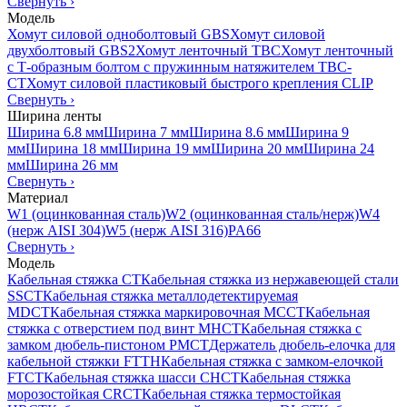
Свернуть
›
Модель
Хомут силовой одноболтовый GBS
Хомут силовой
двухболтовый GBS2
Хомут ленточный TBC
Хомут ленточный
с Т-образным болтом с пружинным натяжителем TBC-
CT
Хомут силовой пластиковый быстрого крепления CLIP
Свернуть
›
Ширина ленты
Ширина 6.8 мм
Ширина 7 мм
Ширина 8.6 мм
Ширина 9
мм
Ширина 18 мм
Ширина 19 мм
Ширина 20 мм
Ширина 24
мм
Ширина 26 мм
Свернуть
›
Материал
W1 (оцинкованная сталь)
W2 (оцинкованная сталь/нерж)
W4
(нерж AISI 304)
W5 (нерж AISI 316)
PA66
Свернуть
›
Модель
Кабельная стяжка CT
Кабельная стяжка из нержавеющей стали
SSCT
Кабельная стяжка металлодетектируемая
MDCT
Кабельная стяжка маркировочная MCCT
Кабельная
стяжка с отверстием под винт MHCT
Кабельная стяжка с
замком дюбель-пистоном PMCT
Держатель дюбель-елочка для
кабельной стяжки FTTH
Кабельная стяжка c замком-елочкой
FTCT
Кабельная стяжка шасси CHCT
Кабельная стяжка
морозостойкая CRCT
Кабельная стяжка термостойкая