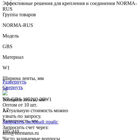
Эффективные решения для крепления и соединения NORMA-
RUS
Группа товаров
NORMA-RUS
Модель
GBS
Материал
W1
Ширина ленты, мм
Развернуть
Свернуть
26
NR-GBS-195210-26W1
Толщина ленты, мм
Оптом от 10 шт.
1.7
Актуальную стоимость можно
узнать по запросу.
Размерность, мм
Запросить оптовый прайс
Запросить счет через:
195-210
info@normarus.ru
Часто задаваемые вопросы