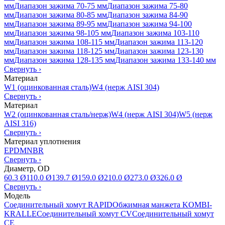
мм
Диапазон зажима 70-75 мм
Диапазон зажима 75-80
мм
Диапазон зажима 80-85 мм
Диапазон зажима 84-90
мм
Диапазон зажима 89-95 мм
Диапазон зажима 94-100
мм
Диапазон зажима 98-105 мм
Диапазон зажима 103-110
мм
Диапазон зажима 108-115 мм
Диапазон зажима 113-120
мм
Диапазон зажима 118-125 мм
Диапазон зажима 123-130
мм
Диапазон зажима 128-135 мм
Диапазон зажима 133-140 мм
Свернуть
›
Материал
W1 (оцинкованная сталь)
W4 (нерж AISI 304)
Свернуть
›
Материал
W2 (оцинкованная сталь/нерж)
W4 (нерж AISI 304)
W5 (нерж
AISI 316)
Свернуть
›
Материал уплотнения
EPDM
NBR
Свернуть
›
Диаметр, OD
60.3 Ø
110.0 Ø
139.7 Ø
159.0 Ø
210.0 Ø
273.0 Ø
326.0 Ø
Свернуть
›
Модель
Соединительный хомут RAPID
Обжимная манжета KOMBI-
KRALLE
Соединительный хомут CV
Соединительный хомут
CE