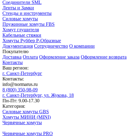
Соединители SML
Ленты и Замки
Стенды и инструменты
Силовые хомуты
Пружинные хомуты FBS
Хомут глушителя
Кабельные стяжки
Хомуты Руббер Р-Образные
Документация
Сотрудничество
О компании
Покупателю
Доставка
Оплата
Оформление заказа
Оформление возврата
Контакты
Ваш регион:
г. Санкт-Петербург
Контакты:
info@normarus.ru
8 (800) 350-98-09
г. Санкт-Петербург, ул. Жукова, 18
Пн-Пт: 9.00-17.30
Категория:
Силовые хомуты GBS
Хомуты МИНИ (MINI)
Червячные хомуты
Червячные хомуты PRO