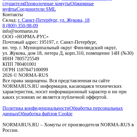
глушителя
Проволочные хомуты
Обжимные
муфты
Соединители SML
Контакты
Склад:
г. Санкт-Петербург, ул. Жукова, 18
8 (800) 350-98-09
info@normarus.ru
ООО «НОРМА-РУС»
Почтовый адрес: 195197, г. Санкт-Петербург,
вн. тер. г. Муниципальный округ Финляндский округ,
ул. Жукова, дом 18, литера Д, корп.310, помещение 14Н (№30)
ИНН 7805725549
КПП 780401001
ОГРН 1187847100099
2026
©
NORMA-RUS
Все права защищены. Вся представленная на сайте
NORMARUS.RU информация, касающаяся технических
характеристик, носит информационный характер и ни при
каких условиях не является публичной оффертой.‍
Политика конфиденциальности
Обработка персональных
данных
Обработка файлов Cookie
NORMARUS.RU – Хомуты от производителя NORMA-RUS в
России.