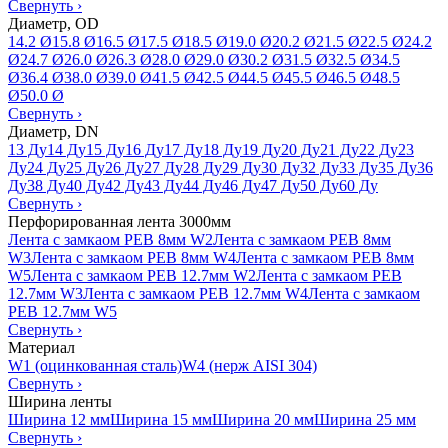
Свернуть
›
Диаметр, OD
14.2 Ø
15.8 Ø
16.5 Ø
17.5 Ø
18.5 Ø
19.0 Ø
20.2 Ø
21.5 Ø
22.5 Ø
24.2
Ø
24.7 Ø
26.0 Ø
26.3 Ø
28.0 Ø
29.0 Ø
30.2 Ø
31.5 Ø
32.5 Ø
34.5
Ø
36.4 Ø
38.0 Ø
39.0 Ø
41.5 Ø
42.5 Ø
44.5 Ø
45.5 Ø
46.5 Ø
48.5
Ø
50.0 Ø
Свернуть
›
Диаметр, DN
13 Ду
14 Ду
15 Ду
16 Ду
17 Ду
18 Ду
19 Ду
20 Ду
21 Ду
22 Ду
23
Ду
24 Ду
25 Ду
26 Ду
27 Ду
28 Ду
29 Ду
30 Ду
32 Ду
33 Ду
35 Ду
36
Ду
38 Ду
40 Ду
42 Ду
43 Ду
44 Ду
46 Ду
47 Ду
50 Ду
60 Ду
Свернуть
›
Перфорированная лента 3000мм
Лента с замкаом PEB 8мм W2
Лента с замкаом PEB 8мм
W3
Лента с замкаом PEB 8мм W4
Лента с замкаом PEB 8мм
W5
Лента с замкаом PEB 12.7мм W2
Лента с замкаом PEB
12.7мм W3
Лента с замкаом PEB 12.7мм W4
Лента с замкаом
PEB 12.7мм W5
Свернуть
›
Материал
W1 (оцинкованная сталь)
W4 (нерж AISI 304)
Свернуть
›
Ширина ленты
Ширина 12 мм
Ширина 15 мм
Ширина 20 мм
Ширина 25 мм
Свернуть
›