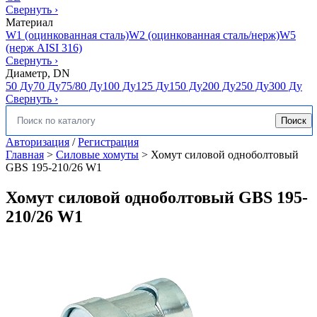
Свернуть
›
Материал
W1 (оцинкованная сталь)
W2 (оцинкованная сталь/нерж)
W5
(нерж AISI 316)
Свернуть
›
Диаметр, DN
50 Ду
70 Ду
75/80 Ду
100 Ду
125 Ду
150 Ду
200 Ду
250 Ду
300 Ду
Свернуть
›
Поиск
Искать:
Авторизация
/
Регистрация
Главная
>
Силовые хомуты
>
Хомут силовой одноболтовый
GBS 195-210/26 W1
Хомут силовой одноболтовый GBS 195-
210/26 W1