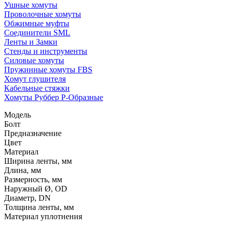
Ушные хомуты
Проволочные хомуты
Обжимные муфты
Соединители SML
Ленты и Замки
Стенды и инструменты
Силовые хомуты
Пружинные хомуты FBS
Хомут глушителя
Кабельные стяжки
Хомуты Руббер Р-Образные
Модель
Болт
Предназначение
Цвет
Материал
Ширина ленты, мм
Длина, мм
Размерность, мм
Наружный Ø, OD
Диаметр, DN
Толщина ленты, мм
Материал уплотнения