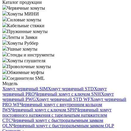
Каталог продукции
Червячные хомуты
Хомуты МИНИ
Силовые хомуты
Кабельные стяжки
Пружинные хомуты
Ленты и Замки
Хомуты Руббер
Ушные хомуты
Стенды и инструменты
Хомуты глушителя
Проволочные хомуты
Обжимные муфты
Соединители SML
Модель
Хомут червячный SIM
Хомут червячный STD
Хомут
червячный PRO
Червячный хомут с ключом SNH
Хомут
червячный PWG
Хомут червячный STD WF
Хомут червячный
PRO WF
Червячный хомут с внутренним кольцом
IWS
Червячный хомут с ключом SPH
Червячный хомут
постоянного натяжения с тарельчатым натяжителем
CTC
Червячный хомут с быстроразъемным замком
QLN
Червячный хомут с быстроразъемным замком QLP
Свернуть
›