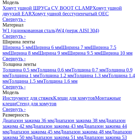
Модель
Хомут ушной ШРУСа CV BOOT CLAMP
Хомут ушной
двуухий EAR
Хомут ушной бесступенчатый OEC
Свернуть
›
Материал
W1 (оцинкованная сталь)
W4 (нерж AISI 304)
Свернуть
›
Ширина ленты
Ширина 5 мм
Ширина 6 мм
Ширина 7 мм
Ширина 7.5
мм
Ширина 8 мм
Ширина 9 мм
Ширина 9.5 мм
Ширина 10 мм
Свернуть
›
Толщина ленты
Толщина 0.5 мм
Толщина 0.6 мм
Толщина 0.7 мм
Толщина 0.9
мм
Толщина 1 мм
Толщина 1.2 мм
Толщина 1.3 мм
Толщина 1.4
мм
Толщина 1.5 мм
Толщина 1.6 мм
Свернуть
›
Модель
Инструмент для стяжек
Клещи для хомутов
Монтажные
клещи
Стенд для хомутов
Свернуть
›
Размерность
Диапазон зажима 36 мм
Диапазон зажима 38 мм
Диапазон
зажима 42 мм
Диапазон зажима 43 мм
Диапазон зажима 44
мм
Диапазон зажима 45 мм
Диапазон зажима 48 мм
Диапазон
зажима 50 мм
Диапазон зажима 51 мм
Диапазон зажима 53