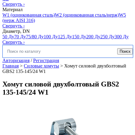
Свернуть
›
Материал
W1 (оцинкованная сталь)
W2 (оцинкованная сталь/нерж)
W5
(нерж AISI 316)
Свернуть
›
Диаметр, DN
50 Ду
70 Ду
75/80 Ду
100 Ду
125 Ду
150 Ду
200 Ду
250 Ду
300 Ду
Свернуть
›
Поиск
Искать:
Авторизация
/
Регистрация
Главная
>
Силовые хомуты
>
Хомут силовой двухболтовый
GBS2 135-145/24 W1
Хомут силовой двухболтовый GBS2
135-145/24 W1