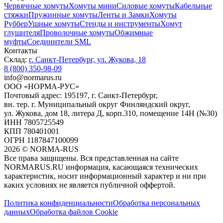
Червячные хомуты
Хомуты мини
Силовые хомуты
Кабельные
стяжки
Пружинные хомуты
Ленты и Замки
Хомуты
Руббер
Ушные хомуты
Стенды и инструменты
Хомут
глушителя
Проволочные хомуты
Обжимные
муфты
Соединители SML
Контакты
Склад:
г. Санкт-Петербург, ул. Жукова, 18
8 (800) 350-98-09
info@normarus.ru
ООО «НОРМА-РУС»
Почтовый адрес: 195197, г. Санкт-Петербург,
вн. тер. г. Муниципальный округ Финляндский округ,
ул. Жукова, дом 18, литера Д, корп.310, помещение 14Н (№30)
ИНН 7805725549
КПП 780401001
ОГРН 1187847100099
2026
©
NORMA-RUS
Все права защищены. Вся представленная на сайте
NORMARUS.RU информация, касающаяся технических
характеристик, носит информационный характер и ни при
каких условиях не является публичной оффертой.‍
Политика конфиденциальности
Обработка персональных
данных
Обработка файлов Cookie