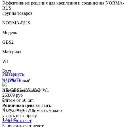
Эффективные решения для крепления и соединения NORMA-
RUS
Группа товаров
NORMA-RUS
Модель
GBS2
Материал
W1
Болт
Развернуть
Свернуть
Двухболтовый
NR-GBS2-135145-24W1
Ширина ленты, мм
263.09 руб
24
Оптом от 50 шт.
Розничная цена за 1 шт.
Размерность, мм
Актуальную стоимость можно
узнать по запросу.
135-145
Запросить счет
Запросить счет через: