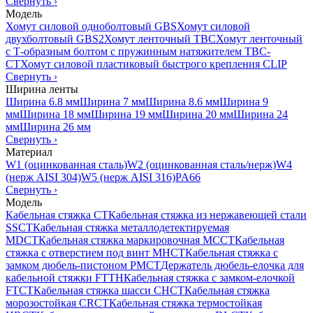
Свернуть
›
Модель
Хомут силовой одноболтовый GBS
Хомут силовой
двухболтовый GBS2
Хомут ленточный TBC
Хомут ленточный
с Т-образным болтом с пружинным натяжителем TBC-
CT
Хомут силовой пластиковый быстрого крепления CLIP
Свернуть
›
Ширина ленты
Ширина 6.8 мм
Ширина 7 мм
Ширина 8.6 мм
Ширина 9
мм
Ширина 18 мм
Ширина 19 мм
Ширина 20 мм
Ширина 24
мм
Ширина 26 мм
Свернуть
›
Материал
W1 (оцинкованная сталь)
W2 (оцинкованная сталь/нерж)
W4
(нерж AISI 304)
W5 (нерж AISI 316)
PA66
Свернуть
›
Модель
Кабельная стяжка CT
Кабельная стяжка из нержавеющей стали
SSCT
Кабельная стяжка металлодетектируемая
MDCT
Кабельная стяжка маркировочная MCCT
Кабельная
стяжка с отверстием под винт MHCT
Кабельная стяжка с
замком дюбель-пистоном PMCT
Держатель дюбель-елочка для
кабельной стяжки FTTH
Кабельная стяжка c замком-елочкой
FTCT
Кабельная стяжка шасси CHCT
Кабельная стяжка
морозостойкая CRCT
Кабельная стяжка термостойкая