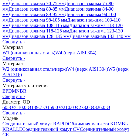
мм
Диапазон зажима 70-75 мм
Диапазон зажима 75-80
мм
Диапазон зажима 80-85 мм
Диапазон зажима 84-90
мм
Диапазон зажима 89-95 мм
Диапазон зажима 94-100
мм
Диапазон зажима 98-105 мм
Диапазон зажима 103-110
мм
Диапазон зажима 108-115 мм
Диапазон зажима 113-120
мм
Диапазон зажима 118-125 мм
Диапазон зажима 123-130
мм
Диапазон зажима 128-135 мм
Диапазон зажима 133-140 мм
Свернуть
›
Материал
W1 (оцинкованная сталь)
W4 (нерж AISI 304)
Свернуть
›
Материал
W2 (оцинкованная сталь/нерж)
W4 (нерж AISI 304)
W5 (нерж
AISI 316)
Свернуть
›
Материал уплотнения
EPDM
NBR
Свернуть
›
Диаметр, OD
60.3 Ø
110.0 Ø
139.7 Ø
159.0 Ø
210.0 Ø
273.0 Ø
326.0 Ø
Свернуть
›
Модель
Соединительный хомут RAPID
Обжимная манжета KOMBI-
KRALLE
Соединительный хомут CV
Соединительный хомут
CE