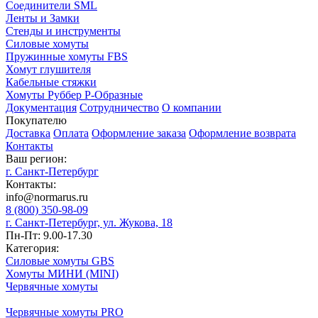
Соединители SML
Ленты и Замки
Стенды и инструменты
Силовые хомуты
Пружинные хомуты FBS
Хомут глушителя
Кабельные стяжки
Хомуты Руббер Р-Образные
Документация
Сотрудничество
О компании
Покупателю
Доставка
Оплата
Оформление заказа
Оформление возврата
Контакты
Ваш регион:
г. Санкт-Петербург
Контакты:
info@normarus.ru
8 (800) 350-98-09
г. Санкт-Петербург, ул. Жукова, 18
Пн-Пт: 9.00-17.30
Категория:
Силовые хомуты GBS
Хомуты МИНИ (MINI)
Червячные хомуты
Червячные хомуты PRO