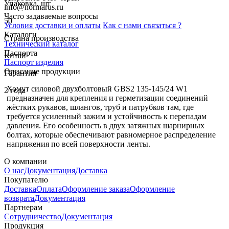
Упаковка, шт
info@normarus.ru
Часто задаваемые вопросы
50
Условия доставки и оплаты
Как с нами связаться ?
Каталоги
Страна производства
Технический каталог
Паспорта
Китай
Паспорт изделия
Описание продукции
Гарантия
Хомут силовой двухболтовый GBS2 135-145/24 W1
2 года
предназначен для крепления и герметизации соединений
жёстких рукавов, шлангов, труб и патрубков там, где
требуется усиленный зажим и устойчивость к перепадам
давления. Его особенность в двух затяжных шарнирных
болтах, которые обеспечивают равномерное распределение
напряжения по всей поверхности ленты.
О компании
О нас
Документация
Доставка
Покупателю
Доставка
Оплата
Оформление заказа
Оформление
возврата
Документация
Партнерам
Сотрудничество
Документация
Продукция