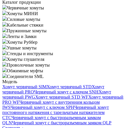
Каталог продукции
Червячные хомуты
Хомуты МИНИ
Силовые хомуты
Кабельные стяжки
Пружинные хомуты
Ленты и Замки
Хомуты Руббер
Ушные хомуты
Стенды и инструменты
Хомуты глушителя
Проволочные хомуты
Обжимные муфты
Соединители SML
Модель
Хомут червячный SIM
Хомут червячный STD
Хомут
червячный PRO
Червячный хомут с ключом SNH
Хомут
червячный PWG
Хомут червячный STD WF
Хомут червячный
PRO WF
Червячный хомут с внутренним кольцом
IWS
Червячный хомут с ключом SPH
Червячный хомут
постоянного натяжения с тарельчатым натяжителем
CTC
Червячный хомут с быстроразъемным замком
QLN
Червячный хомут с быстроразъемным замком QLP
Свернуть
›