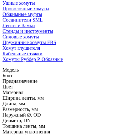
Ушные хомуты
Проволочные хомуты
Обжимные муфты
Соединители SML
Ленты и Замки
Стенды и инструменты
Силовые хомуты
Пружинные хомуты FBS
Хомут глушителя
Кабельные стяжки
Хомуты Руббер Р-Образные
Модель
Болт
Предназначение
Цвет
Материал
Ширина ленты, мм
Длина, мм
Размерность, мм
Наружный Ø, OD
Диаметр, DN
Толщина ленты, мм
Материал уплотнения