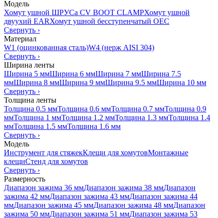
Модель
Хомут ушной ШРУСа CV BOOT CLAMP
Хомут ушной
двуухий EAR
Хомут ушной бесступенчатый OEC
Свернуть
›
Материал
W1 (оцинкованная сталь)
W4 (нерж AISI 304)
Свернуть
›
Ширина ленты
Ширина 5 мм
Ширина 6 мм
Ширина 7 мм
Ширина 7.5
мм
Ширина 8 мм
Ширина 9 мм
Ширина 9.5 мм
Ширина 10 мм
Свернуть
›
Толщина ленты
Толщина 0.5 мм
Толщина 0.6 мм
Толщина 0.7 мм
Толщина 0.9
мм
Толщина 1 мм
Толщина 1.2 мм
Толщина 1.3 мм
Толщина 1.4
мм
Толщина 1.5 мм
Толщина 1.6 мм
Свернуть
›
Модель
Инструмент для стяжек
Клещи для хомутов
Монтажные
клещи
Стенд для хомутов
Свернуть
›
Размерность
Диапазон зажима 36 мм
Диапазон зажима 38 мм
Диапазон
зажима 42 мм
Диапазон зажима 43 мм
Диапазон зажима 44
мм
Диапазон зажима 45 мм
Диапазон зажима 48 мм
Диапазон
зажима 50 мм
Диапазон зажима 51 мм
Диапазон зажима 53