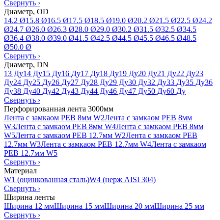
Свернуть
›
Диаметр, OD
14.2 Ø
15.8 Ø
16.5 Ø
17.5 Ø
18.5 Ø
19.0 Ø
20.2 Ø
21.5 Ø
22.5 Ø
24.2
Ø
24.7 Ø
26.0 Ø
26.3 Ø
28.0 Ø
29.0 Ø
30.2 Ø
31.5 Ø
32.5 Ø
34.5
Ø
36.4 Ø
38.0 Ø
39.0 Ø
41.5 Ø
42.5 Ø
44.5 Ø
45.5 Ø
46.5 Ø
48.5
Ø
50.0 Ø
Свернуть
›
Диаметр, DN
13 Ду
14 Ду
15 Ду
16 Ду
17 Ду
18 Ду
19 Ду
20 Ду
21 Ду
22 Ду
23
Ду
24 Ду
25 Ду
26 Ду
27 Ду
28 Ду
29 Ду
30 Ду
32 Ду
33 Ду
35 Ду
36
Ду
38 Ду
40 Ду
42 Ду
43 Ду
44 Ду
46 Ду
47 Ду
50 Ду
60 Ду
Свернуть
›
Перфорированная лента 3000мм
Лента с замкаом PEB 8мм W2
Лента с замкаом PEB 8мм
W3
Лента с замкаом PEB 8мм W4
Лента с замкаом PEB 8мм
W5
Лента с замкаом PEB 12.7мм W2
Лента с замкаом PEB
12.7мм W3
Лента с замкаом PEB 12.7мм W4
Лента с замкаом
PEB 12.7мм W5
Свернуть
›
Материал
W1 (оцинкованная сталь)
W4 (нерж AISI 304)
Свернуть
›
Ширина ленты
Ширина 12 мм
Ширина 15 мм
Ширина 20 мм
Ширина 25 мм
Свернуть
›