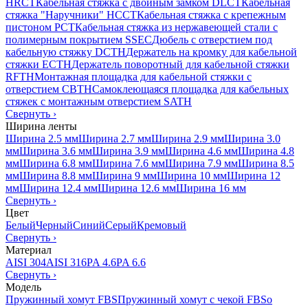
HRCT
Кабельная стяжка с двойным замком DLCT
Кабельная
стяжка "Наручники" HCCT
Кабельная стяжка с крепежным
пистоном PCT
Кабельная стяжка из нержавеющей стали с
полимерным покрытием SSEC
Дюбель с отверстием под
кабельную стяжку DCTH
Держатель на кромку для кабельной
стяжки ECTH
Держатель поворотный для кабельной стяжки
RFTH
Монтажная площадка для кабельной стяжки с
отверстием CBTH
Самоклеющаяся площадка для кабельных
стяжек с монтажным отверстием SATH
Свернуть
›
Ширина ленты
Ширина 2.5 мм
Ширина 2.7 мм
Ширина 2.9 мм
Ширина 3.0
мм
Ширина 3.6 мм
Ширина 3.9 мм
Ширина 4.6 мм
Ширина 4.8
мм
Ширина 6.8 мм
Ширина 7.6 мм
Ширина 7.9 мм
Ширина 8.5
мм
Ширина 8.8 мм
Ширина 9 мм
Ширина 10 мм
Ширина 12
мм
Ширина 12.4 мм
Ширина 12.6 мм
Ширина 16 мм
Свернуть
›
Цвет
Белый
Черный
Синий
Серый
Кремовый
Свернуть
›
Материал
AISI 304
AISI 316
PA 4.6
PA 6.6
Свернуть
›
Модель
Пружинный хомут FBS
Пружинный хомут с чекой FBSo