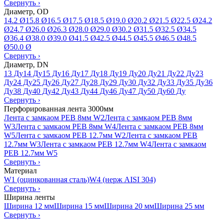
Свернуть
›
Диаметр, OD
14.2 Ø
15.8 Ø
16.5 Ø
17.5 Ø
18.5 Ø
19.0 Ø
20.2 Ø
21.5 Ø
22.5 Ø
24.2
Ø
24.7 Ø
26.0 Ø
26.3 Ø
28.0 Ø
29.0 Ø
30.2 Ø
31.5 Ø
32.5 Ø
34.5
Ø
36.4 Ø
38.0 Ø
39.0 Ø
41.5 Ø
42.5 Ø
44.5 Ø
45.5 Ø
46.5 Ø
48.5
Ø
50.0 Ø
Свернуть
›
Диаметр, DN
13 Ду
14 Ду
15 Ду
16 Ду
17 Ду
18 Ду
19 Ду
20 Ду
21 Ду
22 Ду
23
Ду
24 Ду
25 Ду
26 Ду
27 Ду
28 Ду
29 Ду
30 Ду
32 Ду
33 Ду
35 Ду
36
Ду
38 Ду
40 Ду
42 Ду
43 Ду
44 Ду
46 Ду
47 Ду
50 Ду
60 Ду
Свернуть
›
Перфорированная лента 3000мм
Лента с замкаом PEB 8мм W2
Лента с замкаом PEB 8мм
W3
Лента с замкаом PEB 8мм W4
Лента с замкаом PEB 8мм
W5
Лента с замкаом PEB 12.7мм W2
Лента с замкаом PEB
12.7мм W3
Лента с замкаом PEB 12.7мм W4
Лента с замкаом
PEB 12.7мм W5
Свернуть
›
Материал
W1 (оцинкованная сталь)
W4 (нерж AISI 304)
Свернуть
›
Ширина ленты
Ширина 12 мм
Ширина 15 мм
Ширина 20 мм
Ширина 25 мм
Свернуть
›