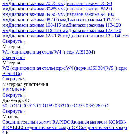
мм
Диапазон зажима 70-75 мм
Диапазон зажима 75-80
мм
Диапазон зажима 80-85 мм
Диапазон зажима 84-90
мм
Диапазон зажима 89-95 мм
Диапазон зажима 94-100
мм
Диапазон зажима 98-105 мм
Диапазон зажима 103-110
мм
Диапазон зажима 108-115 мм
Диапазон зажима 113-120
мм
Диапазон зажима 118-125 мм
Диапазон зажима 123-130
мм
Диапазон зажима 128-135 мм
Диапазон зажима 133-140 мм
Свернуть
›
Материал
W1 (оцинкованная сталь)
W4 (нерж AISI 304)
Свернуть
›
Материал
W2 (оцинкованная сталь/нерж)
W4 (нерж AISI 304)
W5 (нерж
AISI 316)
Свернуть
›
Материал уплотнения
EPDM
NBR
Свернуть
›
Диаметр, OD
60.3 Ø
110.0 Ø
139.7 Ø
159.0 Ø
210.0 Ø
273.0 Ø
326.0 Ø
Свернуть
›
Модель
Соединительный хомут RAPID
Обжимная манжета KOMBI-
KRALLE
Соединительный хомут CV
Соединительный хомут
CE