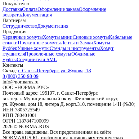
Покупателю
Доставка
Оплата
Оформление заказа
Оформление
возврата
Документация
Партнерам
Сотрудничество
Документация
Продукция
Червячные хомуты
Хомуты мини
Силовые хомуты
Кабельные
стяжки
Пружинные хомуты
Ленты и Замки
Хомуты
Руббер
Ушные хомуты
Стенды и инструменты
Хомут
глушителя
Проволочные хомуты
Обжимные
муфты
Соединители SML
Контакты
Склад:
г. Санкт-Петербург, ул. Жукова, 18
8 (800) 350-98-09
info@normarus.ru
ООО «НОРМА-РУС»
Почтовый адрес: 195197, г. Санкт-Петербург,
вн. тер. г. Муниципальный округ Финляндский округ,
ул. Жукова, дом 18, литера Д, корп.310, помещение 14Н (№30)
ИНН 7805725549
КПП 780401001
ОГРН 1187847100099
2026
©
NORMA-RUS
Все права защищены. Вся представленная на сайте
NORMARUS.RU информация, касающаяся технических