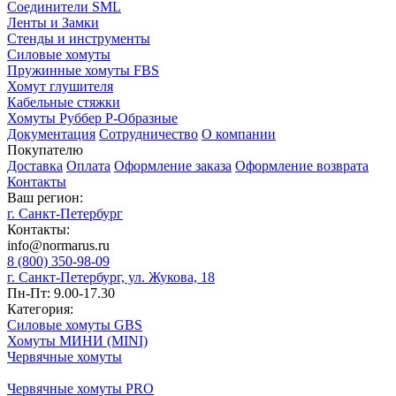
Соединители SML
Ленты и Замки
Стенды и инструменты
Силовые хомуты
Пружинные хомуты FBS
Хомут глушителя
Кабельные стяжки
Хомуты Руббер Р-Образные
Документация
Сотрудничество
О компании
Покупателю
Доставка
Оплата
Оформление заказа
Оформление возврата
Контакты
Ваш регион:
г. Санкт-Петербург
Контакты:
info@normarus.ru
8 (800) 350-98-09
г. Санкт-Петербург, ул. Жукова, 18
Пн-Пт: 9.00-17.30
Категория:
Силовые хомуты GBS
Хомуты МИНИ (MINI)
Червячные хомуты
Червячные хомуты PRO