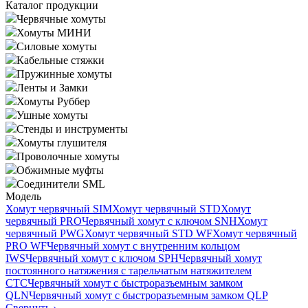
Каталог продукции
Червячные хомуты
Хомуты МИНИ
Силовые хомуты
Кабельные стяжки
Пружинные хомуты
Ленты и Замки
Хомуты Руббер
Ушные хомуты
Стенды и инструменты
Хомуты глушителя
Проволочные хомуты
Обжимные муфты
Соединители SML
Модель
Хомут червячный SIM
Хомут червячный STD
Хомут
червячный PRO
Червячный хомут с ключом SNH
Хомут
червячный PWG
Хомут червячный STD WF
Хомут червячный
PRO WF
Червячный хомут с внутренним кольцом
IWS
Червячный хомут с ключом SPH
Червячный хомут
постоянного натяжения с тарельчатым натяжителем
CTC
Червячный хомут с быстроразъемным замком
QLN
Червячный хомут с быстроразъемным замком QLP
Свернуть
›