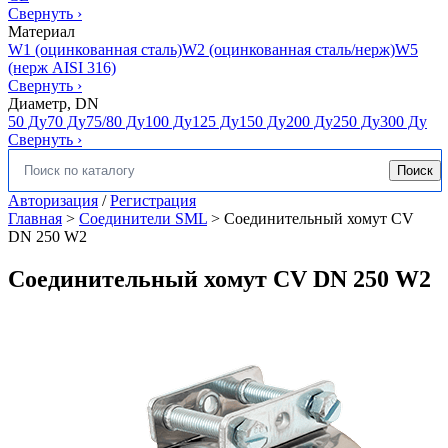
Свернуть
›
Материал
W1 (оцинкованная сталь)
W2 (оцинкованная сталь/нерж)
W5
(нерж AISI 316)
Свернуть
›
Диаметр, DN
50 Ду
70 Ду
75/80 Ду
100 Ду
125 Ду
150 Ду
200 Ду
250 Ду
300 Ду
Свернуть
›
Поиск
Искать:
Авторизация
/
Регистрация
Главная
>
Соединители SML
>
Соединительный хомут CV
DN 250 W2
Соединительный хомут CV DN 250 W2