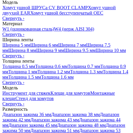
Модель
Хомут ушной ШРУСа CV BOOT CLAMP
Хомут ушной
двуухий EAR
Хомут ушной бесступенчатый OEC
Свернуть
›
Материал
W1 (оцинкованная сталь)
W4 (нерж AISI 304)
Свернуть
›
Ширина ленты
Ширина 5 мм
Ширина 6 мм
Ширина 7 мм
Ширина 7.5
мм
Ширина 8 мм
Ширина 9 мм
Ширина 9.5 мм
Ширина 10 мм
Свернуть
›
Толщина ленты
Толщина 0.5 мм
Толщина 0.6 мм
Толщина 0.7 мм
Толщина 0.9
мм
Толщина 1 мм
Толщина 1.2 мм
Толщина 1.3 мм
Толщина 1.4
мм
Толщина 1.5 мм
Толщина 1.6 мм
Свернуть
›
Модель
Инструмент для стяжек
Клещи для хомутов
Монтажные
клещи
Стенд для хомутов
Свернуть
›
Размерность
Диапазон зажима 36 мм
Диапазон зажима 38 мм
Диапазон
зажима 42 мм
Диапазон зажима 43 мм
Диапазон зажима 44
мм
Диапазон зажима 45 мм
Диапазон зажима 48 мм
Диапазон
зажима 50 мм
Диапазон зажима 51 мм
Диапазон зажима 53