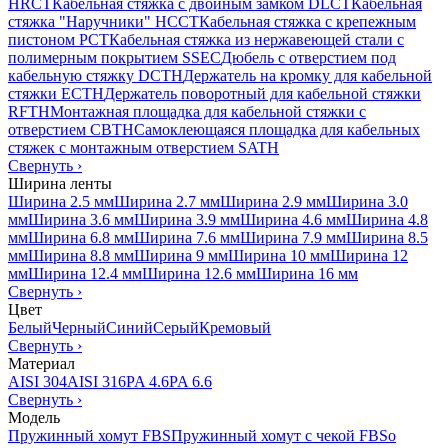
HRCT
Кабельная стяжка с двойным замком DLCT
Кабельная
стяжка "Наручники" HCCT
Кабельная стяжка с крепежным
пистоном PCT
Кабельная стяжка из нержавеющей стали с
полимерным покрытием SSEC
Дюбель с отверстием под
кабельную стяжку DCTH
Держатель на кромку для кабельной
стяжки ECTH
Держатель поворотный для кабельной стяжки
RFTH
Монтажная площадка для кабельной стяжки с
отверстием CBTH
Самоклеющаяся площадка для кабельных
стяжек с монтажным отверстием SATH
Свернуть
›
Ширина ленты
Ширина 2.5 мм
Ширина 2.7 мм
Ширина 2.9 мм
Ширина 3.0
мм
Ширина 3.6 мм
Ширина 3.9 мм
Ширина 4.6 мм
Ширина 4.8
мм
Ширина 6.8 мм
Ширина 7.6 мм
Ширина 7.9 мм
Ширина 8.5
мм
Ширина 8.8 мм
Ширина 9 мм
Ширина 10 мм
Ширина 12
мм
Ширина 12.4 мм
Ширина 12.6 мм
Ширина 16 мм
Свернуть
›
Цвет
Белый
Черный
Синий
Серый
Кремовый
Свернуть
›
Материал
AISI 304
AISI 316
PA 4.6
PA 6.6
Свернуть
›
Модель
Пружинный хомут FBS
Пружинный хомут с чекой FBSo