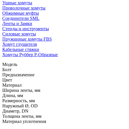
Ушные хомуты
Проволочные хомуты
Обжимные муфты
Соединители SML
Ленты и Замки
Стенды и инструменты
Силовые хомуты
Пружинные хомуты FBS
Хомут глушителя
Кабельные стяжки
Хомуты Руббер Р-Образные
Модель
Болт
Предназначение
Цвет
Материал
Ширина ленты, мм
Длина, мм
Размерность, мм
Наружный Ø, OD
Диаметр, DN
Толщина ленты, мм
Материал уплотнения