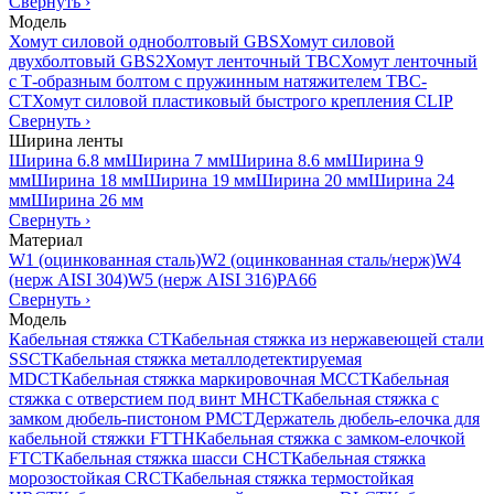
Свернуть
›
Модель
Хомут силовой одноболтовый GBS
Хомут силовой
двухболтовый GBS2
Хомут ленточный TBC
Хомут ленточный
с Т-образным болтом с пружинным натяжителем TBC-
CT
Хомут силовой пластиковый быстрого крепления CLIP
Свернуть
›
Ширина ленты
Ширина 6.8 мм
Ширина 7 мм
Ширина 8.6 мм
Ширина 9
мм
Ширина 18 мм
Ширина 19 мм
Ширина 20 мм
Ширина 24
мм
Ширина 26 мм
Свернуть
›
Материал
W1 (оцинкованная сталь)
W2 (оцинкованная сталь/нерж)
W4
(нерж AISI 304)
W5 (нерж AISI 316)
PA66
Свернуть
›
Модель
Кабельная стяжка CT
Кабельная стяжка из нержавеющей стали
SSCT
Кабельная стяжка металлодетектируемая
MDCT
Кабельная стяжка маркировочная MCCT
Кабельная
стяжка с отверстием под винт MHCT
Кабельная стяжка с
замком дюбель-пистоном PMCT
Держатель дюбель-елочка для
кабельной стяжки FTTH
Кабельная стяжка c замком-елочкой
FTCT
Кабельная стяжка шасси CHCT
Кабельная стяжка
морозостойкая CRCT
Кабельная стяжка термостойкая