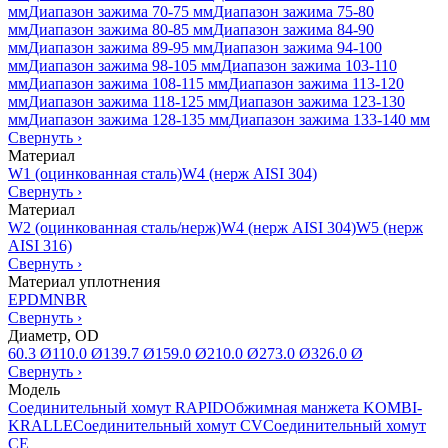
мм
Диапазон зажима 70-75 мм
Диапазон зажима 75-80
мм
Диапазон зажима 80-85 мм
Диапазон зажима 84-90
мм
Диапазон зажима 89-95 мм
Диапазон зажима 94-100
мм
Диапазон зажима 98-105 мм
Диапазон зажима 103-110
мм
Диапазон зажима 108-115 мм
Диапазон зажима 113-120
мм
Диапазон зажима 118-125 мм
Диапазон зажима 123-130
мм
Диапазон зажима 128-135 мм
Диапазон зажима 133-140 мм
Свернуть
›
Материал
W1 (оцинкованная сталь)
W4 (нерж AISI 304)
Свернуть
›
Материал
W2 (оцинкованная сталь/нерж)
W4 (нерж AISI 304)
W5 (нерж
AISI 316)
Свернуть
›
Материал уплотнения
EPDM
NBR
Свернуть
›
Диаметр, OD
60.3 Ø
110.0 Ø
139.7 Ø
159.0 Ø
210.0 Ø
273.0 Ø
326.0 Ø
Свернуть
›
Модель
Соединительный хомут RAPID
Обжимная манжета KOMBI-
KRALLE
Соединительный хомут CV
Соединительный хомут
CE