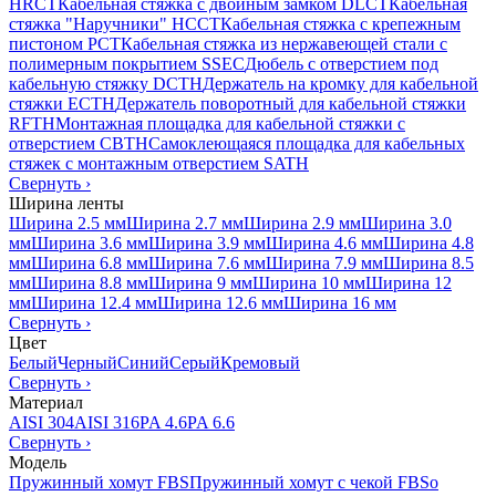
HRCT
Кабельная стяжка с двойным замком DLCT
Кабельная
стяжка "Наручники" HCCT
Кабельная стяжка с крепежным
пистоном PCT
Кабельная стяжка из нержавеющей стали с
полимерным покрытием SSEC
Дюбель с отверстием под
кабельную стяжку DCTH
Держатель на кромку для кабельной
стяжки ECTH
Держатель поворотный для кабельной стяжки
RFTH
Монтажная площадка для кабельной стяжки с
отверстием CBTH
Самоклеющаяся площадка для кабельных
стяжек с монтажным отверстием SATH
Свернуть
›
Ширина ленты
Ширина 2.5 мм
Ширина 2.7 мм
Ширина 2.9 мм
Ширина 3.0
мм
Ширина 3.6 мм
Ширина 3.9 мм
Ширина 4.6 мм
Ширина 4.8
мм
Ширина 6.8 мм
Ширина 7.6 мм
Ширина 7.9 мм
Ширина 8.5
мм
Ширина 8.8 мм
Ширина 9 мм
Ширина 10 мм
Ширина 12
мм
Ширина 12.4 мм
Ширина 12.6 мм
Ширина 16 мм
Свернуть
›
Цвет
Белый
Черный
Синий
Серый
Кремовый
Свернуть
›
Материал
AISI 304
AISI 316
PA 4.6
PA 6.6
Свернуть
›
Модель
Пружинный хомут FBS
Пружинный хомут с чекой FBSo