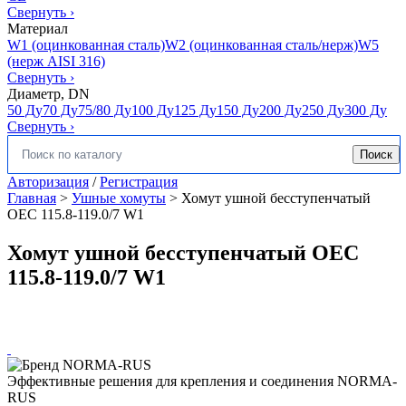
Свернуть
›
Материал
W1 (оцинкованная сталь)
W2 (оцинкованная сталь/нерж)
W5
(нерж AISI 316)
Свернуть
›
Диаметр, DN
50 Ду
70 Ду
75/80 Ду
100 Ду
125 Ду
150 Ду
200 Ду
250 Ду
300 Ду
Свернуть
›
Поиск
Искать:
Авторизация
/
Регистрация
Главная
>
Ушные хомуты
>
Хомут ушной бесступенчатый
OEC 115.8-119.0/7 W1
Хомут ушной бесступенчатый OEC
115.8-119.0/7 W1
Эффективные решения для крепления и соединения NORMA-
RUS