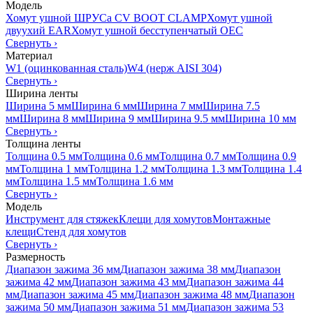
Модель
Хомут ушной ШРУСа CV BOOT CLAMP
Хомут ушной
двуухий EAR
Хомут ушной бесступенчатый OEC
Свернуть
›
Материал
W1 (оцинкованная сталь)
W4 (нерж AISI 304)
Свернуть
›
Ширина ленты
Ширина 5 мм
Ширина 6 мм
Ширина 7 мм
Ширина 7.5
мм
Ширина 8 мм
Ширина 9 мм
Ширина 9.5 мм
Ширина 10 мм
Свернуть
›
Толщина ленты
Толщина 0.5 мм
Толщина 0.6 мм
Толщина 0.7 мм
Толщина 0.9
мм
Толщина 1 мм
Толщина 1.2 мм
Толщина 1.3 мм
Толщина 1.4
мм
Толщина 1.5 мм
Толщина 1.6 мм
Свернуть
›
Модель
Инструмент для стяжек
Клещи для хомутов
Монтажные
клещи
Стенд для хомутов
Свернуть
›
Размерность
Диапазон зажима 36 мм
Диапазон зажима 38 мм
Диапазон
зажима 42 мм
Диапазон зажима 43 мм
Диапазон зажима 44
мм
Диапазон зажима 45 мм
Диапазон зажима 48 мм
Диапазон
зажима 50 мм
Диапазон зажима 51 мм
Диапазон зажима 53