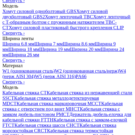
Свернуть
›
Модель
Хомут силовой одноболтовый GBS
Хомут силовой
двухболтовый GBS2
Хомут ленточный TBC
Хомут ленточный
с Т-образным болтом с пружинным натяжителем TBC-
CT
Хомут силовой пластиковый быстрого крепления CLIP
Свернуть
›
Ширина ленты
Ширина 6.8 мм
Ширина 7 мм
Ширина 8.6 мм
Ширина 9
мм
Ширина 18 мм
Ширина 19 мм
Ширина 20 мм
Ширина 24
мм
Ширина 26 мм
Свернуть
›
Материал
W1 (оцинкованная сталь)
W2 (оцинкованная сталь/нерж)
W4
(нерж AISI 304)
W5 (нерж AISI 316)
PA66
Свернуть
›
Модель
Кабельная стяжка CT
Кабельная стяжка из нержавеющей стали
SSCT
Кабельная стяжка металлодетектируемая
MDCT
Кабельная стяжка маркировочная MCCT
Кабельная
стяжка с отверстием под винт MHCT
Кабельная стяжка с
замком дюбель-пистоном PMCT
Держатель дюбель-елочка для
кабельной стяжки FTTH
Кабельная стяжка c замком-елочкой
FTCT
Кабельная стяжка шасси CHCT
Кабельная стяжка
морозостойкая CRCT
Кабельная стяжка термостойкая