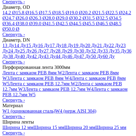
Свернуть
›
Диаметр, OD
14.2 Ø
15.8 Ø
16.5 Ø
17.5 Ø
18.5 Ø
19.0 Ø
20.2 Ø
21.5 Ø
22.5 Ø
24.2
Ø
24.7 Ø
26.0 Ø
26.3 Ø
28.0 Ø
29.0 Ø
30.2 Ø
31.5 Ø
32.5 Ø
34.5
Ø
36.4 Ø
38.0 Ø
39.0 Ø
41.5 Ø
42.5 Ø
44.5 Ø
45.5 Ø
46.5 Ø
48.5
Ø
50.0 Ø
Свернуть
›
Диаметр, DN
13 Ду
14 Ду
15 Ду
16 Ду
17 Ду
18 Ду
19 Ду
20 Ду
21 Ду
22 Ду
23
Ду
24 Ду
25 Ду
26 Ду
27 Ду
28 Ду
29 Ду
30 Ду
32 Ду
33 Ду
35 Ду
36
Ду
38 Ду
40 Ду
42 Ду
43 Ду
44 Ду
46 Ду
47 Ду
50 Ду
60 Ду
Свернуть
›
Перфорированная лента 3000мм
Лента с замкаом PEB 8мм W2
Лента с замкаом PEB 8мм
W3
Лента с замкаом PEB 8мм W4
Лента с замкаом PEB 8мм
W5
Лента с замкаом PEB 12.7мм W2
Лента с замкаом PEB
12.7мм W3
Лента с замкаом PEB 12.7мм W4
Лента с замкаом
PEB 12.7мм W5
Свернуть
›
Материал
W1 (оцинкованная сталь)
W4 (нерж AISI 304)
Свернуть
›
Ширина ленты
Ширина 12 мм
Ширина 15 мм
Ширина 20 мм
Ширина 25 мм
Свернуть
›