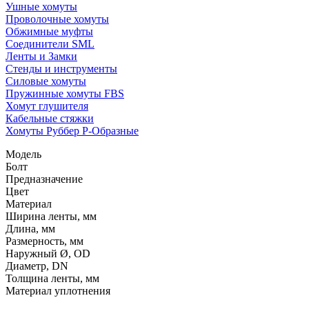
Ушные хомуты
Проволочные хомуты
Обжимные муфты
Соединители SML
Ленты и Замки
Стенды и инструменты
Силовые хомуты
Пружинные хомуты FBS
Хомут глушителя
Кабельные стяжки
Хомуты Руббер Р-Образные
Модель
Болт
Предназначение
Цвет
Материал
Ширина ленты, мм
Длина, мм
Размерность, мм
Наружный Ø, OD
Диаметр, DN
Толщина ленты, мм
Материал уплотнения