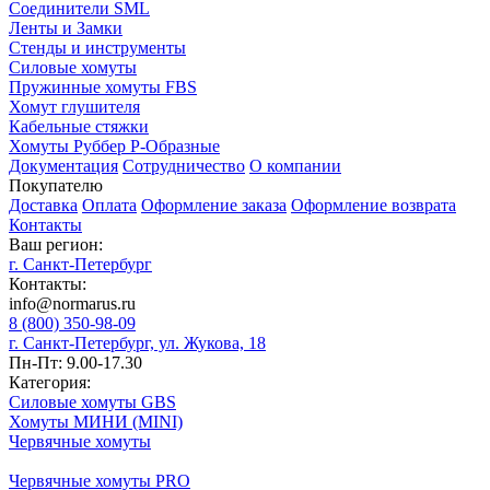
Соединители SML
Ленты и Замки
Стенды и инструменты
Силовые хомуты
Пружинные хомуты FBS
Хомут глушителя
Кабельные стяжки
Хомуты Руббер Р-Образные
Документация
Сотрудничество
О компании
Покупателю
Доставка
Оплата
Оформление заказа
Оформление возврата
Контакты
Ваш регион:
г. Санкт-Петербург
Контакты:
info@normarus.ru
8 (800) 350-98-09
г. Санкт-Петербург, ул. Жукова, 18
Пн-Пт: 9.00-17.30
Категория:
Силовые хомуты GBS
Хомуты МИНИ (MINI)
Червячные хомуты
Червячные хомуты PRO