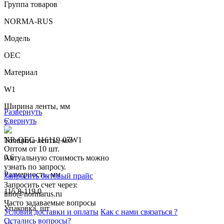
Группа товаров
NORMA-RUS
Модель
OEC
Материал
W1
Ширина ленты, мм
Развернуть
Свернуть
7
NR-OEC-116119-07W1
Толщина ленты, мм
Оптом от 10 шт.
0.6
Актуальную стоимость можно
узнать по запросу.
Размерность, мм
Запросить оптовый прайс
Запросить счет через:
115.8-119.0
info@normarus.ru
Часто задаваемые вопросы
Упаковка, шт
Условия доставки и оплаты
Как с нами связаться ?
Остались вопросы?