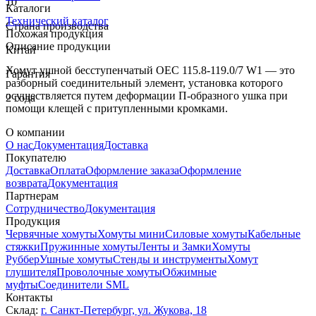
10
Каталоги
Технический каталог
Страна производства
Похожая продукция
Описание продукции
Китай
Хомут ушной бесступенчатый OEC 115.8-119.0/7 W1 — это
Гарантия
разборный соединительный элемент, установка которого
осуществляется путем деформации П-образного ушка при
2 года
помощи клещей с притупленными кромками.
О компании
О нас
Документация
Доставка
Покупателю
Доставка
Оплата
Оформление заказа
Оформление
возврата
Документация
Партнерам
Сотрудничество
Документация
Продукция
Червячные хомуты
Хомуты мини
Силовые хомуты
Кабельные
стяжки
Пружинные хомуты
Ленты и Замки
Хомуты
Руббер
Ушные хомуты
Стенды и инструменты
Хомут
глушителя
Проволочные хомуты
Обжимные
муфты
Соединители SML
Контакты
Склад:
г. Санкт-Петербург, ул. Жукова, 18