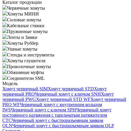
Каталог продукции
Червячные хомуты
Хомуты МИНИ
Силовые хомуты
Кабельные стяжки
Пружинные хомуты
Ленты и Замки
Хомуты Руббер
Ушные хомуты
Стенды и инструменты
Хомуты глушителя
Проволочные хомуты
Обжимные муфты
Соединители SML
Модель
Хомут червячный SIM
Хомут червячный STD
Хомут
червячный PRO
Червячный хомут с ключом SNH
Хомут
червячный PWG
Хомут червячный STD WF
Хомут червячный
PRO WF
Червячный хомут с внутренним кольцом
IWS
Червячный хомут с ключом SPH
Червячный хомут
постоянного натяжения с тарельчатым натяжителем
CTC
Червячный хомут с быстроразъемным замком
QLN
Червячный хомут с быстроразъемным замком QLP
Свернуть
›