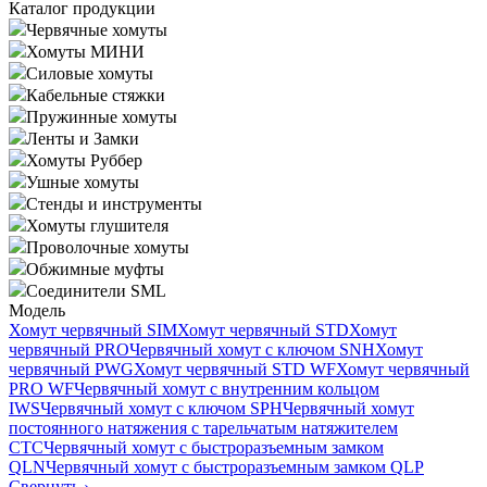
Каталог продукции
Червячные хомуты
Хомуты МИНИ
Силовые хомуты
Кабельные стяжки
Пружинные хомуты
Ленты и Замки
Хомуты Руббер
Ушные хомуты
Стенды и инструменты
Хомуты глушителя
Проволочные хомуты
Обжимные муфты
Соединители SML
Модель
Хомут червячный SIM
Хомут червячный STD
Хомут
червячный PRO
Червячный хомут с ключом SNH
Хомут
червячный PWG
Хомут червячный STD WF
Хомут червячный
PRO WF
Червячный хомут с внутренним кольцом
IWS
Червячный хомут с ключом SPH
Червячный хомут
постоянного натяжения с тарельчатым натяжителем
CTC
Червячный хомут с быстроразъемным замком
QLN
Червячный хомут с быстроразъемным замком QLP
Свернуть
›