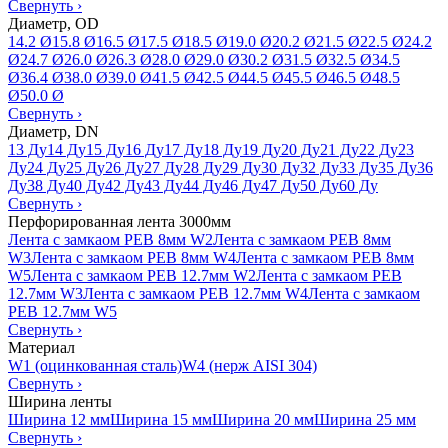
Свернуть
›
Диаметр, OD
14.2 Ø
15.8 Ø
16.5 Ø
17.5 Ø
18.5 Ø
19.0 Ø
20.2 Ø
21.5 Ø
22.5 Ø
24.2
Ø
24.7 Ø
26.0 Ø
26.3 Ø
28.0 Ø
29.0 Ø
30.2 Ø
31.5 Ø
32.5 Ø
34.5
Ø
36.4 Ø
38.0 Ø
39.0 Ø
41.5 Ø
42.5 Ø
44.5 Ø
45.5 Ø
46.5 Ø
48.5
Ø
50.0 Ø
Свернуть
›
Диаметр, DN
13 Ду
14 Ду
15 Ду
16 Ду
17 Ду
18 Ду
19 Ду
20 Ду
21 Ду
22 Ду
23
Ду
24 Ду
25 Ду
26 Ду
27 Ду
28 Ду
29 Ду
30 Ду
32 Ду
33 Ду
35 Ду
36
Ду
38 Ду
40 Ду
42 Ду
43 Ду
44 Ду
46 Ду
47 Ду
50 Ду
60 Ду
Свернуть
›
Перфорированная лента 3000мм
Лента с замкаом PEB 8мм W2
Лента с замкаом PEB 8мм
W3
Лента с замкаом PEB 8мм W4
Лента с замкаом PEB 8мм
W5
Лента с замкаом PEB 12.7мм W2
Лента с замкаом PEB
12.7мм W3
Лента с замкаом PEB 12.7мм W4
Лента с замкаом
PEB 12.7мм W5
Свернуть
›
Материал
W1 (оцинкованная сталь)
W4 (нерж AISI 304)
Свернуть
›
Ширина ленты
Ширина 12 мм
Ширина 15 мм
Ширина 20 мм
Ширина 25 мм
Свернуть
›