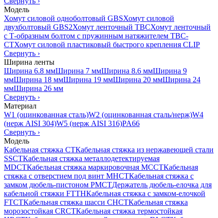
Свернуть
›
Модель
Хомут силовой одноболтовый GBS
Хомут силовой
двухболтовый GBS2
Хомут ленточный TBC
Хомут ленточный
с Т-образным болтом с пружинным натяжителем TBC-
CT
Хомут силовой пластиковый быстрого крепления CLIP
Свернуть
›
Ширина ленты
Ширина 6.8 мм
Ширина 7 мм
Ширина 8.6 мм
Ширина 9
мм
Ширина 18 мм
Ширина 19 мм
Ширина 20 мм
Ширина 24
мм
Ширина 26 мм
Свернуть
›
Материал
W1 (оцинкованная сталь)
W2 (оцинкованная сталь/нерж)
W4
(нерж AISI 304)
W5 (нерж AISI 316)
PA66
Свернуть
›
Модель
Кабельная стяжка CT
Кабельная стяжка из нержавеющей стали
SSCT
Кабельная стяжка металлодетектируемая
MDCT
Кабельная стяжка маркировочная MCCT
Кабельная
стяжка с отверстием под винт MHCT
Кабельная стяжка с
замком дюбель-пистоном PMCT
Держатель дюбель-елочка для
кабельной стяжки FTTH
Кабельная стяжка c замком-елочкой
FTCT
Кабельная стяжка шасси CHCT
Кабельная стяжка
морозостойкая CRCT
Кабельная стяжка термостойкая