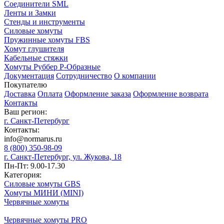
Соединители SML
Ленты и Замки
Стенды и инструменты
Силовые хомуты
Пружинные хомуты FBS
Хомут глушителя
Кабельные стяжки
Хомуты Руббер Р-Образные
Документация
Сотрудничество
О компании
Покупателю
Доставка
Оплата
Оформление заказа
Оформление возврата
Контакты
Ваш регион:
г. Санкт-Петербург
Контакты:
info@normarus.ru
8 (800) 350-98-09
г. Санкт-Петербург, ул. Жукова, 18
Пн-Пт: 9.00-17.30
Категория:
Силовые хомуты GBS
Хомуты МИНИ (MINI)
Червячные хомуты
Червячные хомуты PRO