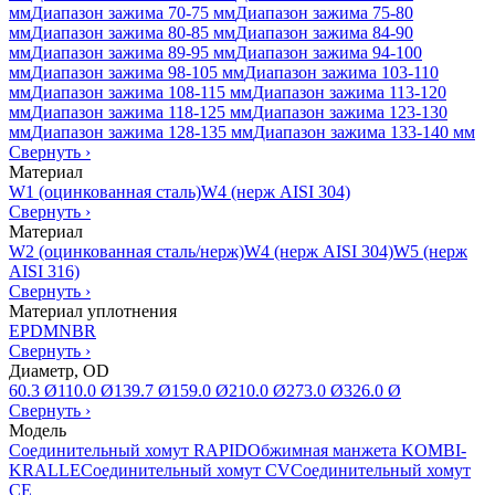
мм
Диапазон зажима 70-75 мм
Диапазон зажима 75-80
мм
Диапазон зажима 80-85 мм
Диапазон зажима 84-90
мм
Диапазон зажима 89-95 мм
Диапазон зажима 94-100
мм
Диапазон зажима 98-105 мм
Диапазон зажима 103-110
мм
Диапазон зажима 108-115 мм
Диапазон зажима 113-120
мм
Диапазон зажима 118-125 мм
Диапазон зажима 123-130
мм
Диапазон зажима 128-135 мм
Диапазон зажима 133-140 мм
Свернуть
›
Материал
W1 (оцинкованная сталь)
W4 (нерж AISI 304)
Свернуть
›
Материал
W2 (оцинкованная сталь/нерж)
W4 (нерж AISI 304)
W5 (нерж
AISI 316)
Свернуть
›
Материал уплотнения
EPDM
NBR
Свернуть
›
Диаметр, OD
60.3 Ø
110.0 Ø
139.7 Ø
159.0 Ø
210.0 Ø
273.0 Ø
326.0 Ø
Свернуть
›
Модель
Соединительный хомут RAPID
Обжимная манжета KOMBI-
KRALLE
Соединительный хомут CV
Соединительный хомут
CE