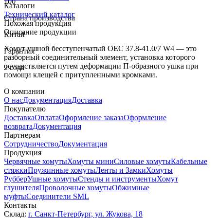
100
Каталоги
Технический каталог
Страна производства
Похожая продукция
Описание продукции
Китай
Хомут ушной бесступенчатый OEC 37.8-41.0/7 W4 — это
Гарантия
разборный соединительный элемент, установка которого
осуществляется путем деформации П-образного ушка при
2 года
помощи клещей с притупленными кромками.
О компании
О нас
Документация
Доставка
Покупателю
Доставка
Оплата
Оформление заказа
Оформление
возврата
Документация
Партнерам
Сотрудничество
Документация
Продукция
Червячные хомуты
Хомуты мини
Силовые хомуты
Кабельные
стяжки
Пружинные хомуты
Ленты и Замки
Хомуты
Руббер
Ушные хомуты
Стенды и инструменты
Хомут
глушителя
Проволочные хомуты
Обжимные
муфты
Соединители SML
Контакты
Склад:
г. Санкт-Петербург, ул. Жукова, 18