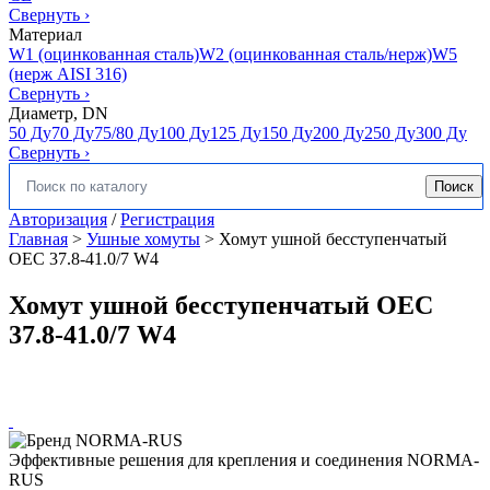
Свернуть
›
Материал
W1 (оцинкованная сталь)
W2 (оцинкованная сталь/нерж)
W5
(нерж AISI 316)
Свернуть
›
Диаметр, DN
50 Ду
70 Ду
75/80 Ду
100 Ду
125 Ду
150 Ду
200 Ду
250 Ду
300 Ду
Свернуть
›
Поиск
Искать:
Авторизация
/
Регистрация
Главная
>
Ушные хомуты
>
Хомут ушной бесступенчатый
OEC 37.8-41.0/7 W4
Хомут ушной бесступенчатый OEC
37.8-41.0/7 W4
Эффективные решения для крепления и соединения NORMA-
RUS