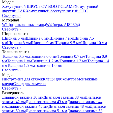
Модель
Хомут ушной ШРУСа CV BOOT CLAMP
Хомут ушной
двуухий EAR
Хомут ушной бесступенчатый OEC
Свернуть
›
Материал
W1 (оцинкованная сталь)
W4 (нерж AISI 304)
Свернуть
›
Ширина ленты
Ширина 5 мм
Ширина 6 мм
Ширина 7 мм
Ширина 7.5
мм
Ширина 8 мм
Ширина 9 мм
Ширина 9.5 мм
Ширина 10 мм
Свернуть
›
Толщина ленты
Толщина 0.5 мм
Толщина 0.6 мм
Толщина 0.7 мм
Толщина 0.9
мм
Толщина 1 мм
Толщина 1.2 мм
Толщина 1.3 мм
Толщина 1.4
мм
Толщина 1.5 мм
Толщина 1.6 мм
Свернуть
›
Модель
Инструмент для стяжек
Клещи для хомутов
Монтажные
клещи
Стенд для хомутов
Свернуть
›
Размерность
Диапазон зажима 36 мм
Диапазон зажима 38 мм
Диапазон
зажима 42 мм
Диапазон зажима 43 мм
Диапазон зажима 44
мм
Диапазон зажима 45 мм
Диапазон зажима 48 мм
Диапазон
зажима 50 мм
Диапазон зажима 51 мм
Диапазон зажима 53