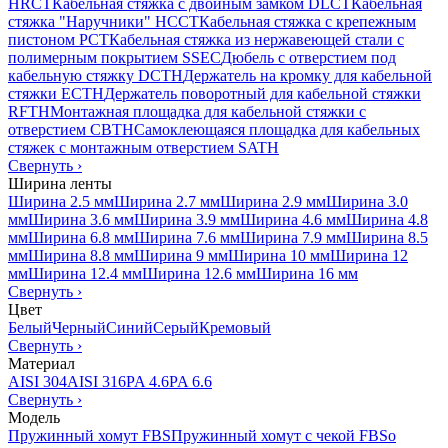
HRCT
Кабельная стяжка с двойным замком DLCT
Кабельная
стяжка "Наручники" HCCT
Кабельная стяжка с крепежным
пистоном PCT
Кабельная стяжка из нержавеющей стали с
полимерным покрытием SSEC
Дюбель с отверстием под
кабельную стяжку DCTH
Держатель на кромку для кабельной
стяжки ECTH
Держатель поворотный для кабельной стяжки
RFTH
Монтажная площадка для кабельной стяжки с
отверстием CBTH
Самоклеющаяся площадка для кабельных
стяжек с монтажным отверстием SATH
Свернуть
›
Ширина ленты
Ширина 2.5 мм
Ширина 2.7 мм
Ширина 2.9 мм
Ширина 3.0
мм
Ширина 3.6 мм
Ширина 3.9 мм
Ширина 4.6 мм
Ширина 4.8
мм
Ширина 6.8 мм
Ширина 7.6 мм
Ширина 7.9 мм
Ширина 8.5
мм
Ширина 8.8 мм
Ширина 9 мм
Ширина 10 мм
Ширина 12
мм
Ширина 12.4 мм
Ширина 12.6 мм
Ширина 16 мм
Свернуть
›
Цвет
Белый
Черный
Синий
Серый
Кремовый
Свернуть
›
Материал
AISI 304
AISI 316
PA 4.6
PA 6.6
Свернуть
›
Модель
Пружинный хомут FBS
Пружинный хомут с чекой FBSo