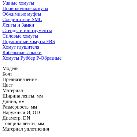
Ушные хомуты
Проволочные хомуты
Обжимные муфты
Соединители SML
Ленты и Замки
Стенды и инструменты
Силовые хомуты
Пружинные хомуты FBS
Хомут глушителя
Кабельные стяжки
Хомуты Руббер Р-Образные
Модель
Болт
Предназначение
Цвет
Материал
Ширина ленты, мм
Длина, мм
Размерность, мм
Наружный Ø, OD
Диаметр, DN
Толщина ленты, мм
Материал уплотнения