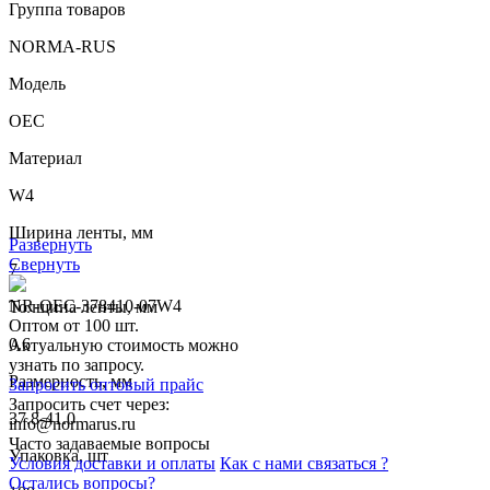
Группа товаров
NORMA-RUS
Модель
OEC
Материал
W4
Ширина ленты, мм
Развернуть
Свернуть
7
NR-OEC-378410-07W4
Толщина ленты, мм
Оптом от 100 шт.
0.6
Актуальную стоимость можно
узнать по запросу.
Размерность, мм
Запросить оптовый прайс
Запросить счет через:
37.8-41.0
info@normarus.ru
Часто задаваемые вопросы
Упаковка, шт
Условия доставки и оплаты
Как с нами связаться ?
Остались вопросы?