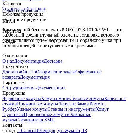
20
Каталоги
Технический каталог
Страна производства
Похожая продукция
Описание продукции
Китай
Хомут ушной бесступенчатый OEC 97.8-101.0/7 W1 — это
Гарантия
разборный соединительный элемент, установка которого
осуществляется путем деформации П-образного ушка при
2 года
помощи клещей с притупленными кромками.
О компании
О нас
Документация
Доставка
Покупателю
Доставка
Оплата
Оформление заказа
Оформление
возврата
Документация
Партнерам
Сотрудничество
Документация
Продукция
Червячные хомуты
Хомуты мини
Силовые хомуты
Кабельные
стяжки
Пружинные хомуты
Ленты и Замки
Хомуты
Руббер
Ушные хомуты
Стенды и инструменты
Хомут
глушителя
Проволочные хомуты
Обжимные
муфты
Соединители SML
Контакты
Склад:
г. Санкт-Петербург, ул. Жукова, 18