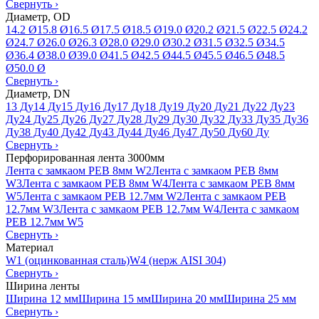
Свернуть
›
Диаметр, OD
14.2 Ø
15.8 Ø
16.5 Ø
17.5 Ø
18.5 Ø
19.0 Ø
20.2 Ø
21.5 Ø
22.5 Ø
24.2
Ø
24.7 Ø
26.0 Ø
26.3 Ø
28.0 Ø
29.0 Ø
30.2 Ø
31.5 Ø
32.5 Ø
34.5
Ø
36.4 Ø
38.0 Ø
39.0 Ø
41.5 Ø
42.5 Ø
44.5 Ø
45.5 Ø
46.5 Ø
48.5
Ø
50.0 Ø
Свернуть
›
Диаметр, DN
13 Ду
14 Ду
15 Ду
16 Ду
17 Ду
18 Ду
19 Ду
20 Ду
21 Ду
22 Ду
23
Ду
24 Ду
25 Ду
26 Ду
27 Ду
28 Ду
29 Ду
30 Ду
32 Ду
33 Ду
35 Ду
36
Ду
38 Ду
40 Ду
42 Ду
43 Ду
44 Ду
46 Ду
47 Ду
50 Ду
60 Ду
Свернуть
›
Перфорированная лента 3000мм
Лента с замкаом PEB 8мм W2
Лента с замкаом PEB 8мм
W3
Лента с замкаом PEB 8мм W4
Лента с замкаом PEB 8мм
W5
Лента с замкаом PEB 12.7мм W2
Лента с замкаом PEB
12.7мм W3
Лента с замкаом PEB 12.7мм W4
Лента с замкаом
PEB 12.7мм W5
Свернуть
›
Материал
W1 (оцинкованная сталь)
W4 (нерж AISI 304)
Свернуть
›
Ширина ленты
Ширина 12 мм
Ширина 15 мм
Ширина 20 мм
Ширина 25 мм
Свернуть
›