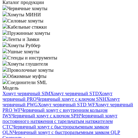
Каталог продукции
Червячные хомуты
Хомуты МИНИ
Силовые хомуты
Кабельные стяжки
Пружинные хомуты
Ленты и Замки
Хомуты Руббер
Ушные хомуты
Стенды и инструменты
Хомуты глушителя
Проволочные хомуты
Обжимные муфты
Соединители SML
Модель
Хомут червячный SIM
Хомут червячный STD
Хомут
червячный PRO
Червячный хомут с ключом SNH
Хомут
червячный PWG
Хомут червячный STD WF
Хомут червячный
PRO WF
Червячный хомут с внутренним кольцом
IWS
Червячный хомут с ключом SPH
Червячный хомут
постоянного натяжения с тарельчатым натяжителем
CTC
Червячный хомут с быстроразъемным замком
QLN
Червячный хомут с быстроразъемным замком QLP
Свернуть
›