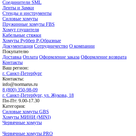
Соединители SML
Ленты и Замки
Стенды и инструменты
Силовые хомуты
Пружинные хомуты FBS
Хомут глушителя
Кабельные стяжки
Хомуты Руббер Р-Образные
Документация
Сотрудничество
О компании
Покупателю
Доставка
Оплата
Оформление заказа
Оформление возврата
Контакты
Ваш регион:
г. Санкт-Петербург
Контакты:
info@normarus.ru
8 (800) 350-98-09
г. Санкт-Петербург, ул. Жукова, 18
Пн-Пт: 9.00-17.30
Категория:
Силовые хомуты GBS
Хомуты МИНИ (MINI)
Червячные хомуты
Червячные хомуты PRO