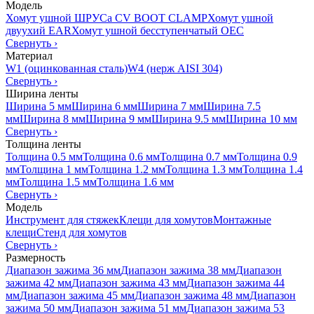
Модель
Хомут ушной ШРУСа CV BOOT CLAMP
Хомут ушной
двуухий EAR
Хомут ушной бесступенчатый OEC
Свернуть
›
Материал
W1 (оцинкованная сталь)
W4 (нерж AISI 304)
Свернуть
›
Ширина ленты
Ширина 5 мм
Ширина 6 мм
Ширина 7 мм
Ширина 7.5
мм
Ширина 8 мм
Ширина 9 мм
Ширина 9.5 мм
Ширина 10 мм
Свернуть
›
Толщина ленты
Толщина 0.5 мм
Толщина 0.6 мм
Толщина 0.7 мм
Толщина 0.9
мм
Толщина 1 мм
Толщина 1.2 мм
Толщина 1.3 мм
Толщина 1.4
мм
Толщина 1.5 мм
Толщина 1.6 мм
Свернуть
›
Модель
Инструмент для стяжек
Клещи для хомутов
Монтажные
клещи
Стенд для хомутов
Свернуть
›
Размерность
Диапазон зажима 36 мм
Диапазон зажима 38 мм
Диапазон
зажима 42 мм
Диапазон зажима 43 мм
Диапазон зажима 44
мм
Диапазон зажима 45 мм
Диапазон зажима 48 мм
Диапазон
зажима 50 мм
Диапазон зажима 51 мм
Диапазон зажима 53