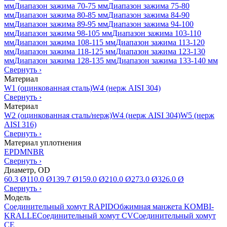
мм
Диапазон зажима 70-75 мм
Диапазон зажима 75-80
мм
Диапазон зажима 80-85 мм
Диапазон зажима 84-90
мм
Диапазон зажима 89-95 мм
Диапазон зажима 94-100
мм
Диапазон зажима 98-105 мм
Диапазон зажима 103-110
мм
Диапазон зажима 108-115 мм
Диапазон зажима 113-120
мм
Диапазон зажима 118-125 мм
Диапазон зажима 123-130
мм
Диапазон зажима 128-135 мм
Диапазон зажима 133-140 мм
Свернуть
›
Материал
W1 (оцинкованная сталь)
W4 (нерж AISI 304)
Свернуть
›
Материал
W2 (оцинкованная сталь/нерж)
W4 (нерж AISI 304)
W5 (нерж
AISI 316)
Свернуть
›
Материал уплотнения
EPDM
NBR
Свернуть
›
Диаметр, OD
60.3 Ø
110.0 Ø
139.7 Ø
159.0 Ø
210.0 Ø
273.0 Ø
326.0 Ø
Свернуть
›
Модель
Соединительный хомут RAPID
Обжимная манжета KOMBI-
KRALLE
Соединительный хомут CV
Соединительный хомут
CE