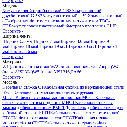
Свернуть
›
Модель
Хомут силовой одноболтовый GBS
Хомут силовой
двухболтовый GBS2
Хомут ленточный TBC
Хомут ленточный
с Т-образным болтом с пружинным натяжителем TBC-
CT
Хомут силовой пластиковый быстрого крепления CLIP
Свернуть
›
Ширина ленты
Ширина 6.8 мм
Ширина 7 мм
Ширина 8.6 мм
Ширина 9
мм
Ширина 18 мм
Ширина 19 мм
Ширина 20 мм
Ширина 24
мм
Ширина 26 мм
Свернуть
›
Материал
W1 (оцинкованная сталь)
W2 (оцинкованная сталь/нерж)
W4
(нерж AISI 304)
W5 (нерж AISI 316)
PA66
Свернуть
›
Модель
Кабельная стяжка CT
Кабельная стяжка из нержавеющей стали
SSCT
Кабельная стяжка металлодетектируемая
MDCT
Кабельная стяжка маркировочная MCCT
Кабельная
стяжка с отверстием под винт MHCT
Кабельная стяжка с
замком дюбель-пистоном PMCT
Держатель дюбель-елочка для
кабельной стяжки FTTH
Кабельная стяжка c замком-елочкой
FTCT
Кабельная стяжка шасси CHCT
Кабельная стяжка
морозостойкая CRCT
Кабельная стяжка термостойкая