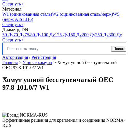
Свернуть
›
Материал
W1 (оцинкованная сталь)
W2 (оцинкованная сталь/нерж)
W5
(нерж AISI 316)
Свернуть
›
Диаметр, DN
50 Ду
70 Ду
75/80 Ду
100 Ду
125 Ду
150 Ду
200 Ду
250 Ду
300 Ду
Свернуть
›
Поиск
Искать:
Авторизация
/
Регистрация
Главная
>
Ушные хомуты
>
Хомут ушной бесступенчатый
OEC 97.8-101.0/7 W1
Хомут ушной бесступенчатый OEC
97.8-101.0/7 W1
Эффективные решения для крепления и соединения NORMA-
RUS