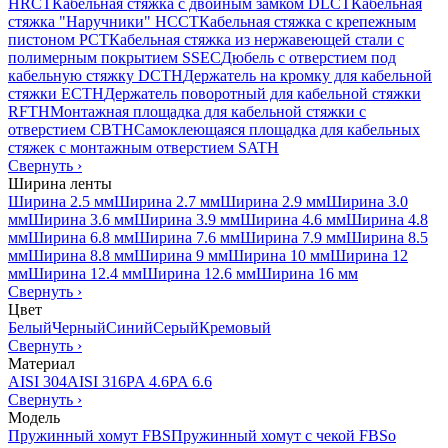
HRCT
Кабельная стяжка с двойным замком DLCT
Кабельная
стяжка "Наручники" HCCT
Кабельная стяжка с крепежным
пистоном PCT
Кабельная стяжка из нержавеющей стали с
полимерным покрытием SSEC
Дюбель с отверстием под
кабельную стяжку DCTH
Держатель на кромку для кабельной
стяжки ECTH
Держатель поворотный для кабельной стяжки
RFTH
Монтажная площадка для кабельной стяжки с
отверстием CBTH
Самоклеющаяся площадка для кабельных
стяжек с монтажным отверстием SATH
Свернуть
›
Ширина ленты
Ширина 2.5 мм
Ширина 2.7 мм
Ширина 2.9 мм
Ширина 3.0
мм
Ширина 3.6 мм
Ширина 3.9 мм
Ширина 4.6 мм
Ширина 4.8
мм
Ширина 6.8 мм
Ширина 7.6 мм
Ширина 7.9 мм
Ширина 8.5
мм
Ширина 8.8 мм
Ширина 9 мм
Ширина 10 мм
Ширина 12
мм
Ширина 12.4 мм
Ширина 12.6 мм
Ширина 16 мм
Свернуть
›
Цвет
Белый
Черный
Синий
Серый
Кремовый
Свернуть
›
Материал
AISI 304
AISI 316
PA 4.6
PA 6.6
Свернуть
›
Модель
Пружинный хомут FBS
Пружинный хомут с чекой FBSo