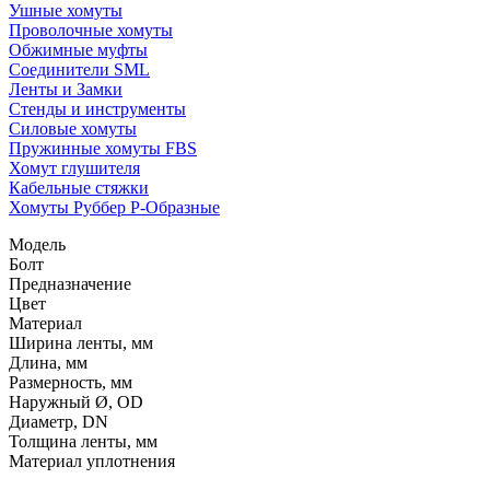
Ушные хомуты
Проволочные хомуты
Обжимные муфты
Соединители SML
Ленты и Замки
Стенды и инструменты
Силовые хомуты
Пружинные хомуты FBS
Хомут глушителя
Кабельные стяжки
Хомуты Руббер Р-Образные
Модель
Болт
Предназначение
Цвет
Материал
Ширина ленты, мм
Длина, мм
Размерность, мм
Наружный Ø, OD
Диаметр, DN
Толщина ленты, мм
Материал уплотнения