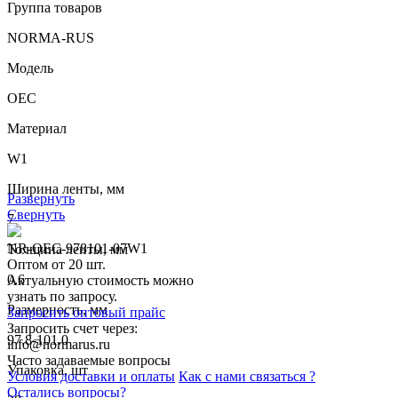
Группа товаров
NORMA-RUS
Модель
OEC
Материал
W1
Ширина ленты, мм
Развернуть
Свернуть
7
NR-OEC-978101-07W1
Толщина ленты, мм
Оптом от 20 шт.
0.6
Актуальную стоимость можно
узнать по запросу.
Размерность, мм
Запросить оптовый прайс
Запросить счет через:
97.8-101.0
info@normarus.ru
Часто задаваемые вопросы
Упаковка, шт
Условия доставки и оплаты
Как с нами связаться ?
Остались вопросы?